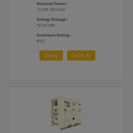
Nominal Power :
72 kW (90 kVA)
Energy Storage :
127.9 kWh
Enclosure Rating :
IP55
Detay
Teklif Al