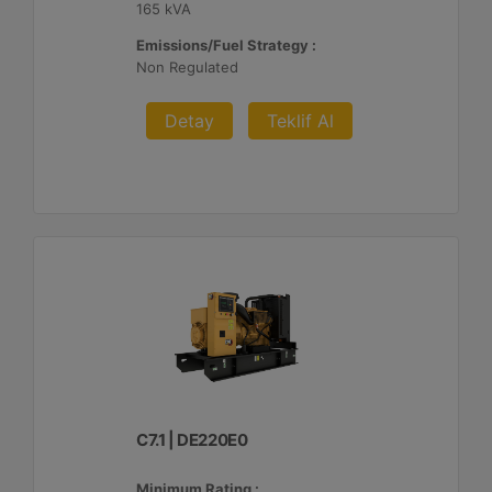
165 kVA
Emissions/Fuel Strategy :
Non Regulated
Detay
Teklif Al
C7.1 | DE220E0
Minimum Rating :