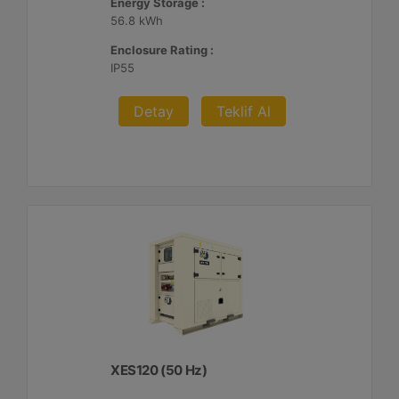
Energy Storage :
56.8 kWh
Enclosure Rating :
IP55
Detay
Teklif Al
XES120 (50 Hz)