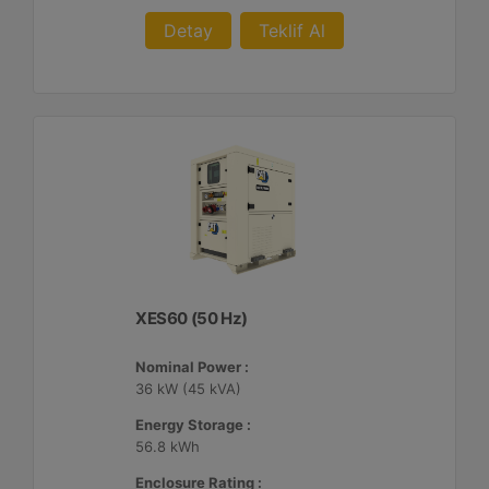
Detay
Teklif Al
XES60 (50 Hz)
Nominal Power :
36 kW (45 kVA)
Energy Storage :
56.8 kWh
Enclosure Rating :