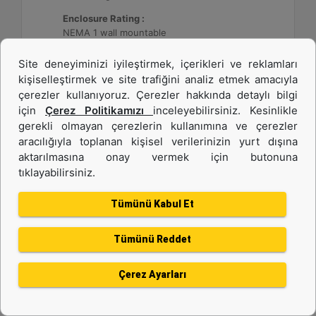
Enclosure Rating :
NEMA 1 wall mountable
Site deneyiminizi iyileştirmek, içerikleri ve reklamları
Detay
Teklif Al
kişiselleştirmek ve site trafiğini analiz etmek amacıyla
çerezler kullanıyoruz. Çerezler hakkında detaylı bilgi
için
Çerez Politikamızı
inceleyebilirsiniz. Kesinlikle
gerekli olmayan çerezlerin kullanımına ve çerezler
aracılığıyla toplanan kişisel verilerinizin yurt dışına
aktarılmasına onay vermek için butonuna
tıklayabilirsiniz.
Tümünü Kabul Et
Tümünü Reddet
Cat® Energy Control System (ECS) 300
Çerez Ayarları
Application :