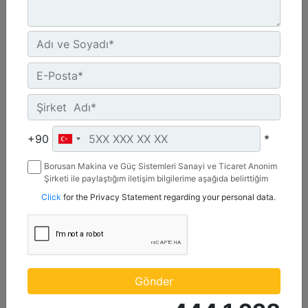
C3.3 | DE50E0
Minimum Rating :
+90
*
45.0 kVA
Borusan Makina ve Güç Sistemleri Sanayi ve Ticaret Anonim
Maximum Rating :
Şirketi ile paylaştığım iletişim bilgilerime aşağıda belirttiğim
50.0 kVA
kanallardan kampanya, etkinlik ve özel fırsatlar ile ilgili
Click
for the Privacy Statement regarding your personal data.
mesaj gönderilmesine izin veriyorum.
Emissions/Fuel Strategy :
Non Regulated
Detay
Teklif Al
Gönder