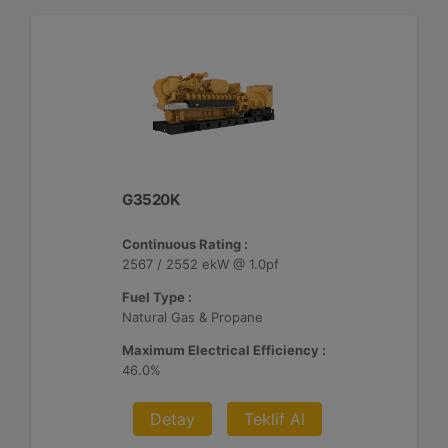
G3520K
Continuous Rating :
2567 / 2552 ekW @ 1.0pf
Fuel Type :
Natural Gas & Propane
Maximum Electrical Efficiency :
46.0%
Detay
Teklif Al