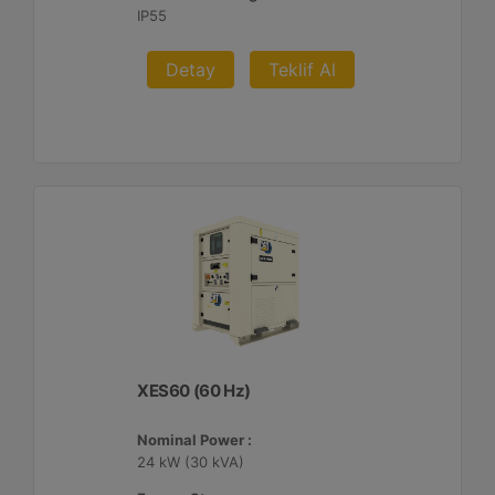
IP55
Detay
Teklif Al
XES60 (60 Hz)
Nominal Power :
24 kW (30 kVA)