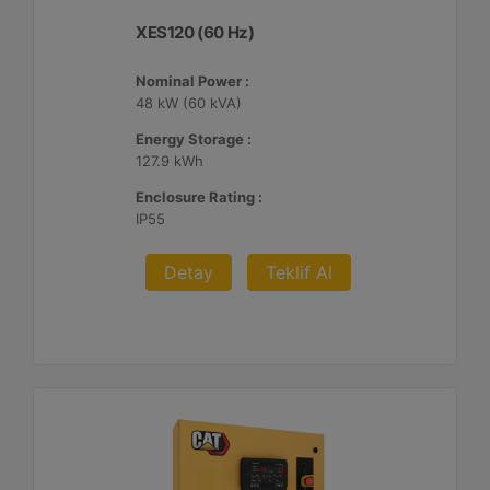
XES120 (60 Hz)
Nominal Power :
48 kW (60 kVA)
Energy Storage :
127.9 kWh
Enclosure Rating :
IP55
Detay
Teklif Al