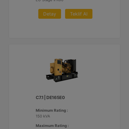
Detay
Teklif Al
C7.1 | DE165E0
Minimum Rating :
150 kVA
Maximum Rating :