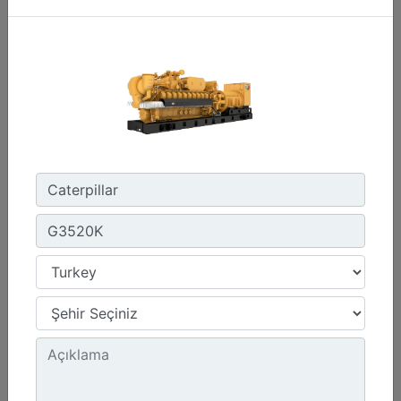
C3.3 | DE33E0
Minimum Rating :
30 kVA
Maximum Rating :
33 kVA
Emissions/Fuel Strategy :
Non Regulated
Detay
Teklif Al