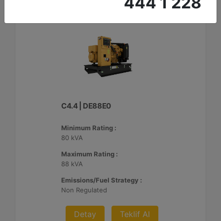
444 1 228
C4.4 | DE88E0
Minimum Rating :
80 kVA
Maximum Rating :
88 kVA
Emissions/Fuel Strategy :
Non Regulated
Detay
Teklif Al