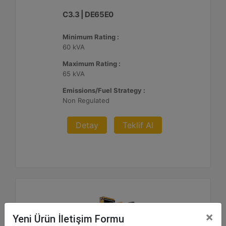
C3.3 | DE65E0
Minimum Rating :
60 kVA
Maximum Rating :
65 kVA
Emissions/Fuel Strategy :
Non Regulated
Detay
Teklif Al
×
Yeni Ürün İletişim Formu