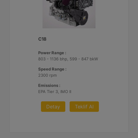
C18
Power Range :
803 - 1136 bhp, 599 - 847 bkW
Speed Range :
2300 rpm
Emissions :
EPA Tier 3, IMO II
Detay
Teklif Al