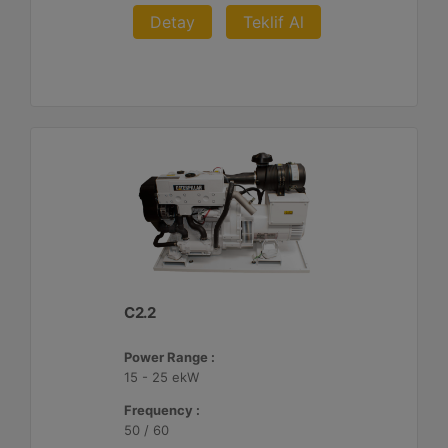
Detay
Teklif Al
C2.2
Power Range :
15 - 25 ekW
Frequency :
50 / 60