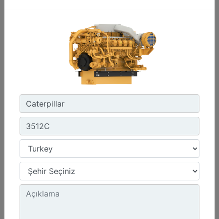
Emissions :
IMO II, IMO III/EPA Tier 4
Detay
Teklif Al
C280-16
Power Range :