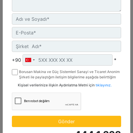
6169-8046 bhp (4600-6000 bkW)
Speed Range :
900-1000 rpm
Emissions :
IMO II
Detay
Teklif Al
+90
*
Borusan Makina ve Güç Sistemleri Sanayi ve Ticaret Anonim
Şirketi ile paylaştığım iletişim bilgilerime aşağıda belirttiğim
kanallardan kampanya, etkinlik ve özel fırsatlar ile ilgili
Kişisel verilerinize ilişkin Aydınlatma Metni için
tıklayınız.
mesaj gönderilmesine izin veriyorum.
Gönder