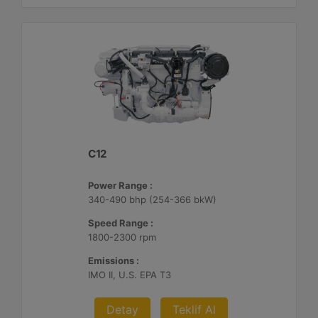
C12
Power Range :
340-490 bhp (254-366 bkW)
Speed Range :
1800-2300 rpm
Emissions :
IMO II, U.S. EPA T3
Detay
Teklif Al