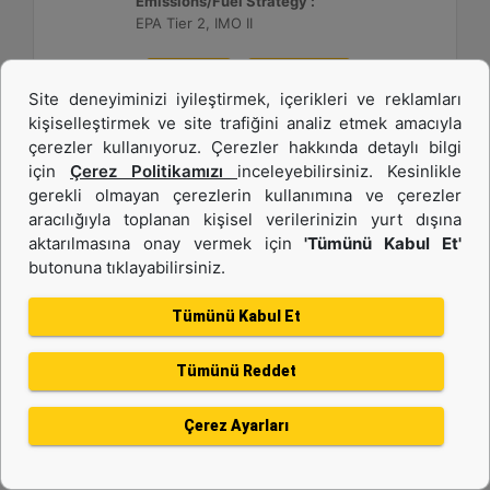
Emissions/Fuel Strategy :
EPA Tier 2, IMO II
Detay
Teklif Al
Site deneyiminizi iyileştirmek, içerikleri ve reklamları
kişiselleştirmek ve site trafiğini analiz etmek amacıyla
çerezler kullanıyoruz. Çerezler hakkında detaylı bilgi
için
Çerez Politikamızı
inceleyebilirsiniz. Kesinlikle
gerekli olmayan çerezlerin kullanımına ve çerezler
aracılığıyla toplanan kişisel verilerinizin yurt dışına
aktarılmasına onay vermek için
'Tümünü Kabul Et'
butonuna tıklayabilirsiniz.
Tümünü Kabul Et
Tümünü Reddet
C280-12
Çerez Ayarları
Power Range :
3640 - 3520 ekW