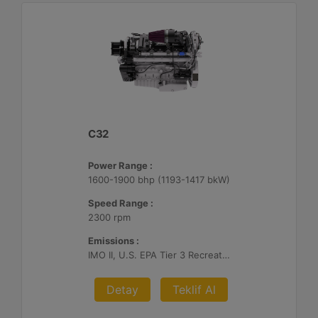
C32
Power Range :
1600-1900 bhp (1193-1417 bkW)
Speed Range :
2300 rpm
Emissions :
IMO II, U.S. EPA Tier 3 Recreational, RCD, China Stage II
Detay
Teklif Al