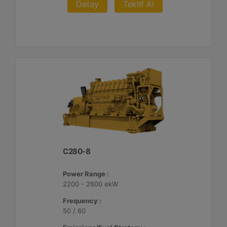
Detay
Teklif Al
C280-8
Power Range :
2200 - 2600 ekW
Frequency :
50 / 60