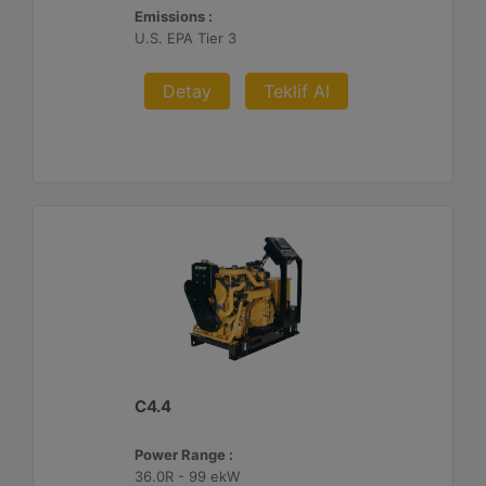
Emissions :
U.S. EPA Tier 3
Detay
Teklif Al
C4.4
Power Range :
36.0R - 99 ekW