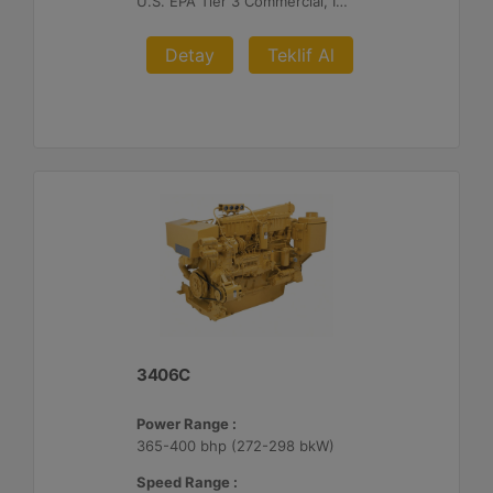
U.S. EPA Tier 3 Commercial, IMO II, EU IWW, EU Stage V, China II
Detay
Teklif Al
3406C
Power Range :
365-400 bhp (272-298 bkW)
Speed Range :