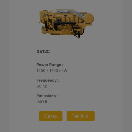
3512C
Power Range :
1550 - 1700 ekW
Frequency :
60 hz
Emissions :
IMO II
Detay
Teklif Al