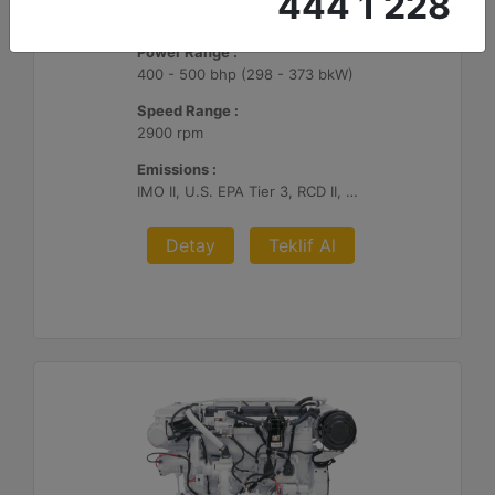
444 1 228
C7.1
Power Range :
400 - 500 bhp (298 - 373 bkW)
Speed Range :
2900 rpm
Emissions :
IMO II, U.S. EPA Tier 3, RCD II, China II
Detay
Teklif Al