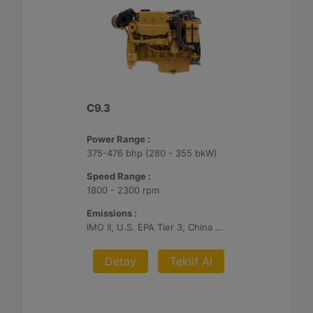
C9.3
Power Range :
375-476 bhp (280 - 355 bkW)
Speed Range :
1800 - 2300 rpm
Emissions :
IMO II, U.S. EPA Tier 3, China Stage II
Detay
Teklif Al