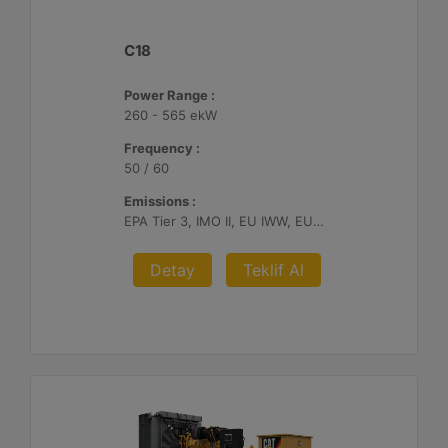
C18
Power Range :
260 - 565 ekW
Frequency :
50 / 60
Emissions :
EPA Tier 3, IMO II, EU IWW, EU Stage V, China II
Detay
Teklif Al