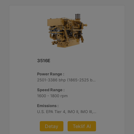
3516E
Power Range :
2501-3386 bhp (1865-2525 bkW)
Speed Range :
1600 - 1800 rpm
Emissions :
U.S. EPA Tier 4, IMO II, IMO III, IMO II/III switchable
Detay
Teklif Al