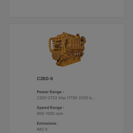
C280-6
Power Range :
2320-2722 bhp (1730-2030 bkW)
Speed Range :
900-1000 rpm
Emissions :
IMO II