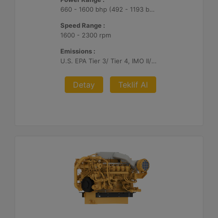
660 - 1600 bhp (492 - 1193 bkW)
Speed Range :
1600 - 2300 rpm
Emissions :
U.S. EPA Tier 3/ Tier 4, IMO II/III, EU Stage V
Detay
Teklif Al