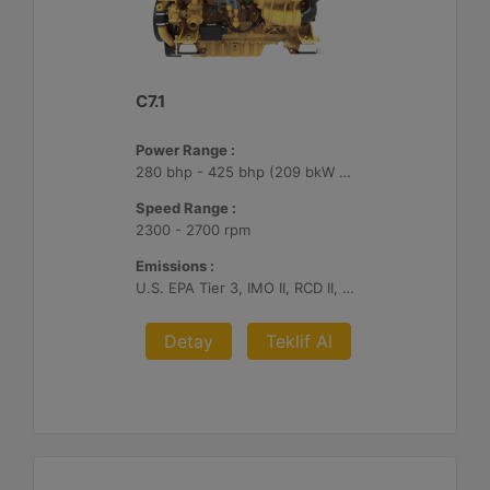
C7.1
Power Range :
280 bhp - 425 bhp (209 bkW - 317 bkW)
Speed Range :
2300 - 2700 rpm
Emissions :
U.S. EPA Tier 3, IMO II, RCD II, China II
Detay
Teklif Al