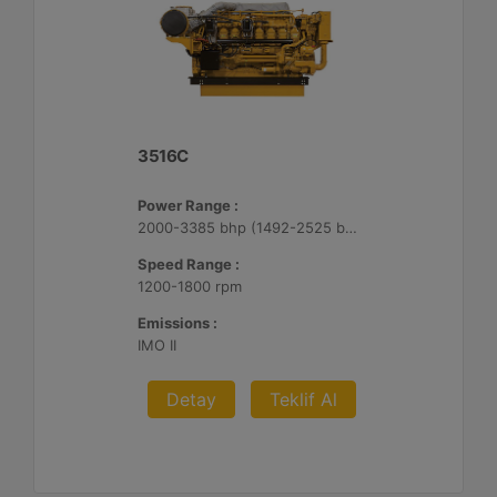
3516C
Power Range :
2000-3385 bhp (1492-2525 bkW)
Speed Range :
1200-1800 rpm
Emissions :
IMO II
Detay
Teklif Al