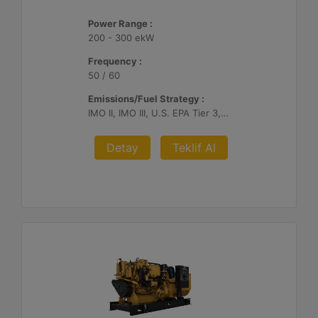
Power Range :
200 - 300 ekW
Frequency :
50 / 60
Emissions/Fuel Strategy :
IMO II, IMO III, U.S. EPA Tier 3, China II
Detay
Teklif Al