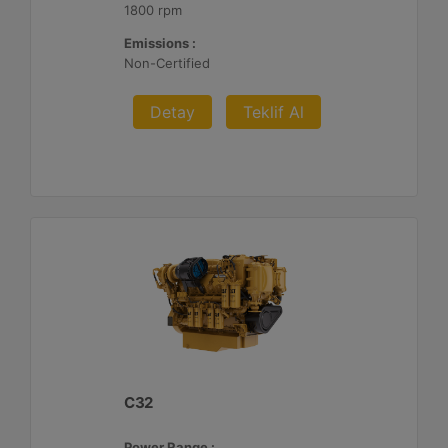
1800 rpm
Emissions :
Non-Certified
Detay
Teklif Al
C32
Power Range :