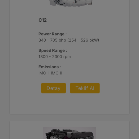
C12
Power Range :
340 - 705 bhp (254 - 526 bkW)
Speed Range :
1800 - 2300 rpm
Emissions :
IMO I, IMO II
Detay
Teklif Al