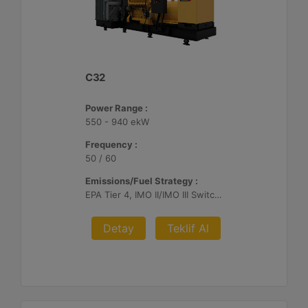
C32
Power Range :
550 - 940 ekW
Frequency :
50 / 60
Emissions/Fuel Strategy :
EPA Tier 4, IMO II/IMO III Switchable, EU Stage V
Detay
Teklif Al