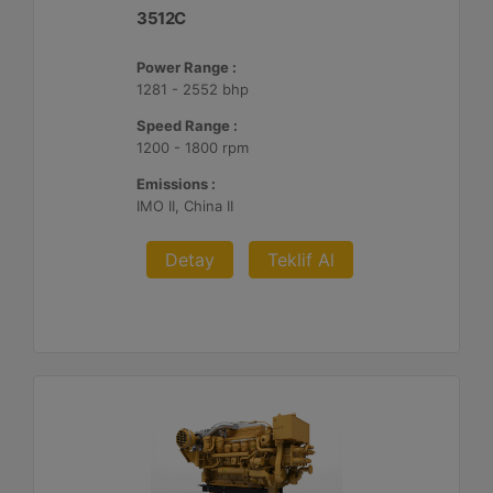
3512C
Power Range :
1281 - 2552 bhp
Speed Range :
1200 - 1800 rpm
Emissions :
IMO II, China II
Detay
Teklif Al