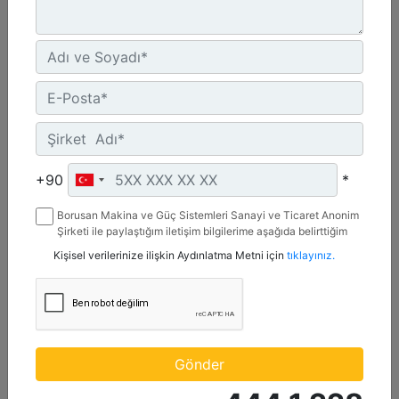
6169-8046 bhp (4600-6000 bkW)
Speed Range :
900-1000 rpm
Emissions :
IMO II
Detay
Teklif Al
+90
*
Borusan Makina ve Güç Sistemleri Sanayi ve Ticaret Anonim
Şirketi ile paylaştığım iletişim bilgilerime aşağıda belirttiğim
kanallardan kampanya, etkinlik ve özel fırsatlar ile ilgili
Kişisel verilerinize ilişkin Aydınlatma Metni için
tıklayınız.
mesaj gönderilmesine izin veriyorum.
Gönder