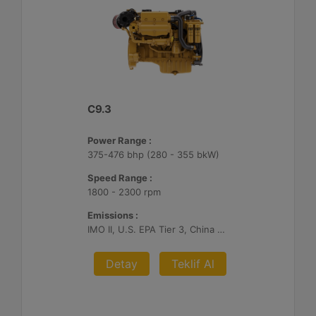
C9.3
Power Range :
375-476 bhp (280 - 355 bkW)
Speed Range :
1800 - 2300 rpm
Emissions :
IMO II, U.S. EPA Tier 3, China Stage II
Detay
Teklif Al