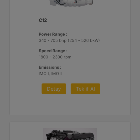
C12
Power Range :
340 - 705 bhp (254 - 526 bkW)
Speed Range :
1800 - 2300 rpm
Emissions :
IMO I, IMO II
Detay
Teklif Al