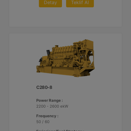
Detay
Teklif Al
C280-8
Power Range :
2200 - 2600 ekW
Frequency :
50 / 60