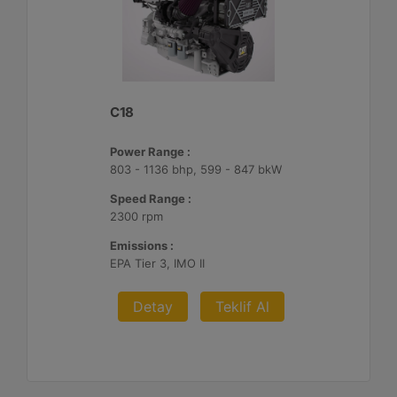
C18
Power Range :
803 - 1136 bhp, 599 - 847 bkW
Speed Range :
2300 rpm
Emissions :
EPA Tier 3, IMO II
Detay
Teklif Al