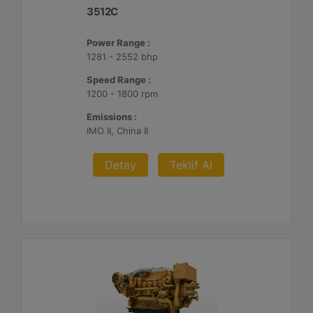
3512C
Power Range :
1281 - 2552 bhp
Speed Range :
1200 - 1800 rpm
Emissions :
IMO II, China II
Detay
Teklif Al