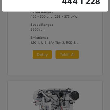
444 1 228
C7.1
Power Range :
400 - 500 bhp (298 - 373 bkW)
Speed Range :
2900 rpm
Emissions :
IMO II, U.S. EPA Tier 3, RCD II, China II
Detay
Teklif Al