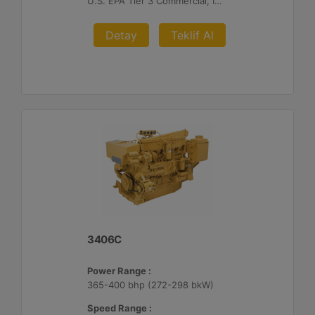
U.S. EPA Tier 3 Commercial, IMO II, EU IWW, EU Stage V, China II
Detay
Teklif Al
3406C
Power Range :
365-400 bhp (272-298 bkW)
Speed Range :