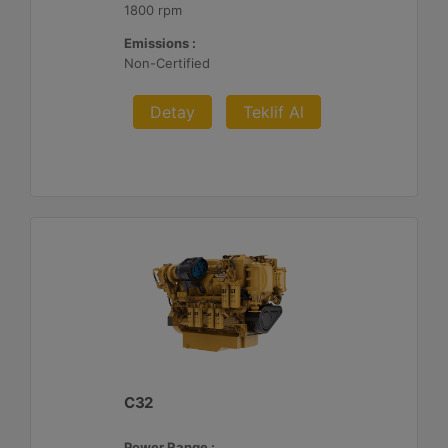
1800 rpm
Emissions :
Non-Certified
Detay
Teklif Al
C32
Power Range :