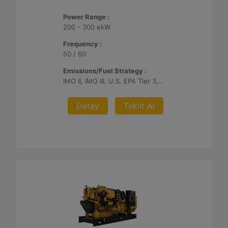
Power Range :
200 - 300 ekW
Frequency :
50 / 60
Emissions/Fuel Strategy :
IMO II, IMO III, U.S. EPA Tier 3, China II
Detay
Teklif Al