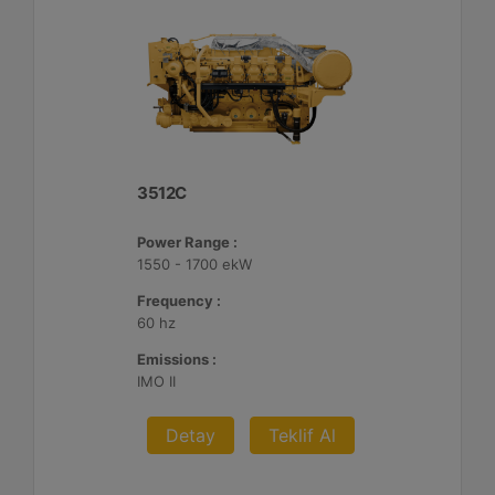
3512C
Power Range :
1550 - 1700 ekW
Frequency :
60 hz
Emissions :
IMO II
Detay
Teklif Al