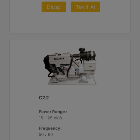
Detay
Teklif Al
C2.2
Power Range :
15 - 25 ekW
Frequency :
50 / 60