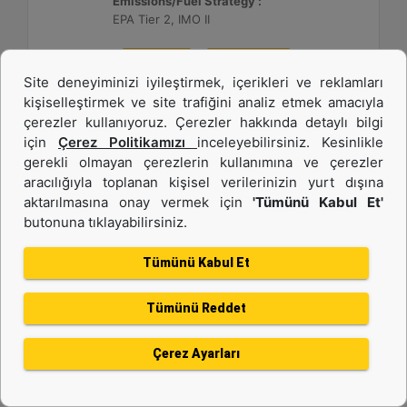
Emissions/Fuel Strategy :
EPA Tier 2, IMO II
Detay
Teklif Al
Site deneyiminizi iyileştirmek, içerikleri ve reklamları
kişiselleştirmek ve site trafiğini analiz etmek amacıyla
çerezler kullanıyoruz. Çerezler hakkında detaylı bilgi
için
Çerez Politikamızı
inceleyebilirsiniz. Kesinlikle
gerekli olmayan çerezlerin kullanımına ve çerezler
aracılığıyla toplanan kişisel verilerinizin yurt dışına
aktarılmasına onay vermek için
'Tümünü Kabul Et'
butonuna tıklayabilirsiniz.
Tümünü Kabul Et
Tümünü Reddet
C280-12
Çerez Ayarları
Power Range :
3640 - 3520 ekW