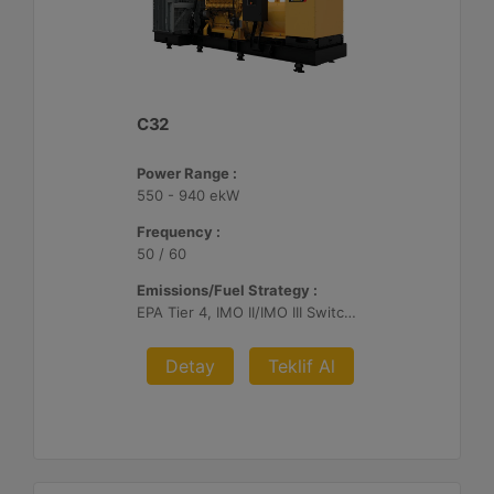
C32
Power Range :
550 - 940 ekW
Frequency :
50 / 60
Emissions/Fuel Strategy :
EPA Tier 4, IMO II/IMO III Switchable, EU Stage V
Detay
Teklif Al