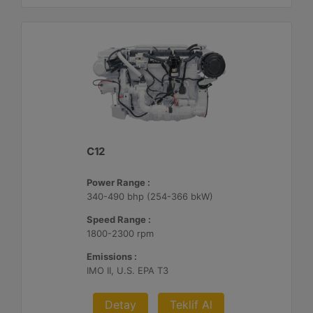
C12
Power Range :
340-490 bhp (254-366 bkW)
Speed Range :
1800-2300 rpm
Emissions :
IMO II, U.S. EPA T3
Detay
Teklif Al