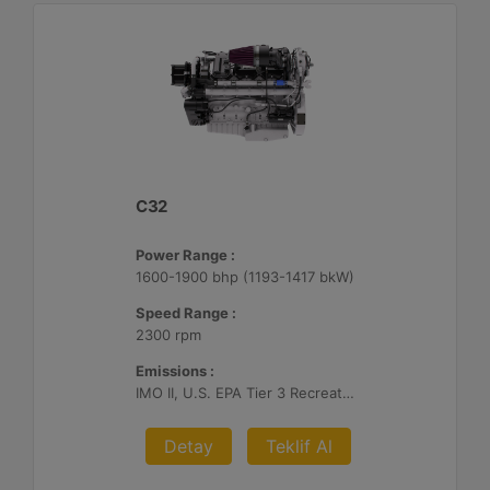
C32
Power Range :
1600-1900 bhp (1193-1417 bkW)
Speed Range :
2300 rpm
Emissions :
IMO II, U.S. EPA Tier 3 Recreational, RCD, China Stage II
Detay
Teklif Al