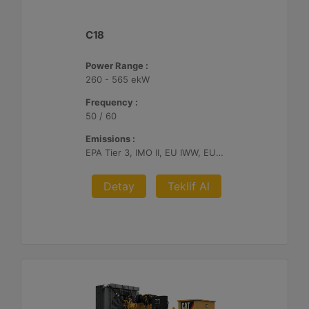
C18
Power Range :
260 - 565 ekW
Frequency :
50 / 60
Emissions :
EPA Tier 3, IMO II, EU IWW, EU Stage V, China II
Detay
Teklif Al