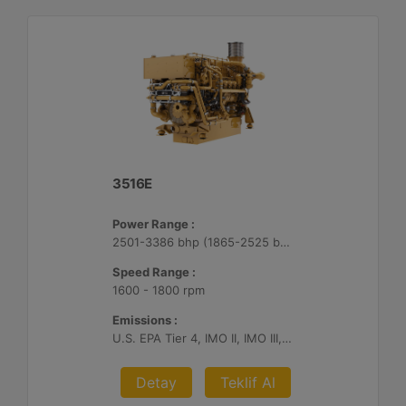
3516E
Power Range :
2501-3386 bhp (1865-2525 bkW)
Speed Range :
1600 - 1800 rpm
Emissions :
U.S. EPA Tier 4, IMO II, IMO III, IMO II/III switchable
Detay
Teklif Al