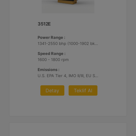
3512E
Power Range :
1341-2550 bhp (1000-1902 bkW)
Speed Range :
1600 - 1800 rpm
Emissions :
U.S. EPA Tier 4, IMO II/III, EU Stage V
Detay
Teklif Al