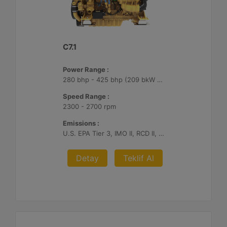
C7.1
Power Range :
280 bhp - 425 bhp (209 bkW - 317 bkW)
Speed Range :
2300 - 2700 rpm
Emissions :
U.S. EPA Tier 3, IMO II, RCD II, China II
Detay
Teklif Al