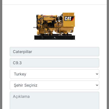
Emissions :
IMO II, IMO III/EPA Tier 4
Detay
Teklif Al
C280-16
Power Range :