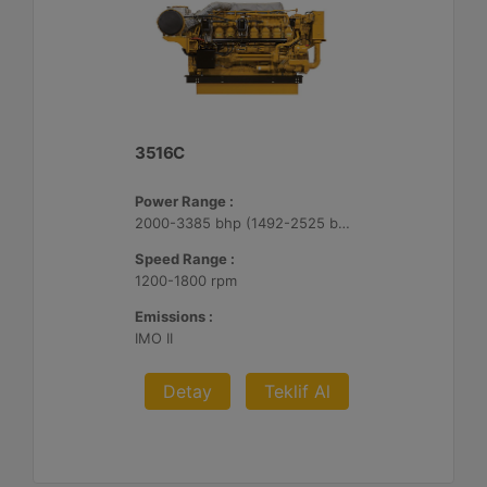
3516C
Power Range :
2000-3385 bhp (1492-2525 bkW)
Speed Range :
1200-1800 rpm
Emissions :
IMO II
Detay
Teklif Al