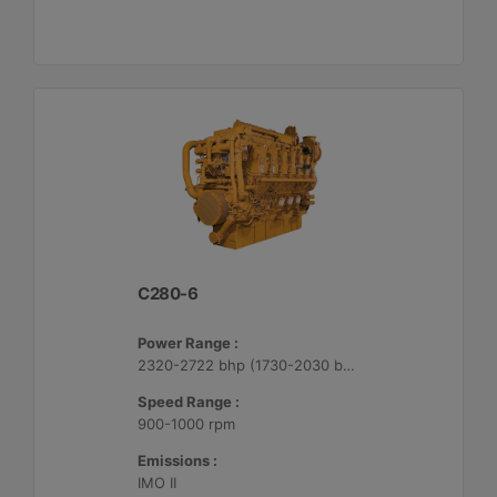
C280-6
Power Range :
2320-2722 bhp (1730-2030 bkW)
Speed Range :
900-1000 rpm
Emissions :
IMO II