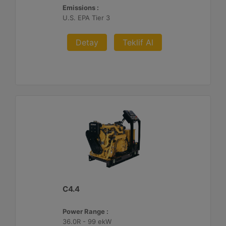
Emissions :
U.S. EPA Tier 3
Detay
Teklif Al
C4.4
Power Range :
36.0R - 99 ekW