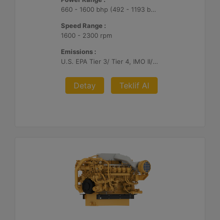
660 - 1600 bhp (492 - 1193 bkW)
Speed Range :
1600 - 2300 rpm
Emissions :
U.S. EPA Tier 3/ Tier 4, IMO II/III, EU Stage V
Detay
Teklif Al