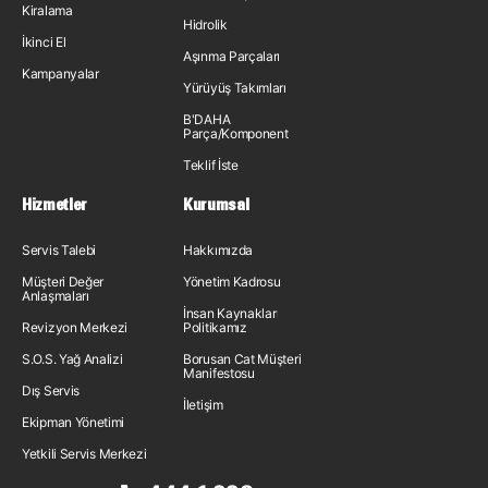
Kiralama
Hidrolik
İkinci El
Aşınma Parçaları
Kampanyalar
Yürüyüş Takımları
B'DAHA
Parça/Komponent
Teklif İste
Hizmetler
Kurumsal
Servis Talebi
Hakkımızda
Müşteri Değer
Yönetim Kadrosu
Anlaşmaları
İnsan Kaynakları
Revizyon Merkezi
Politikamız
S.O.S. Yağ Analizi
Borusan Cat Müşteri
Manifestosu
Dış Servis
İletişim
Ekipman Yönetimi
Yetkili Servis Merkezi