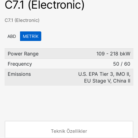
C7.1 (Electronic)
C7.1 (Electronic)
ABD
METRIK
Power Range
109 - 218 bkW
Frequency
50 / 60
Emissions
U.S. EPA Tier 3, IMO II,
EU Stage V, China II
Teknik Özellikler