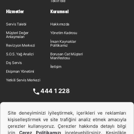
Teklif İste
Hizmetler
Kurumsal
Servis Talebi
Hakkımızda
Müşteri Değer
Yönetim Kadrosu
Anlaşmaları
İnsan Kaynakları
Revizyon Merkezi
Politikamız
S.O.S. Yağ Analizi
Borusan Cat Müşteri
Manifestosu
Dış Servis
İletişim
Ekipman Yönetimi
Yetkili Servis Merkezi
444 1 228
Site deneyiminizi iyileştirmek, içerikleri ve reklamları
kişiselleştirmek ve site trafiğini analiz etmek amacıyla
çerezler kullanıyoruz. Çerezler hakkında detaylı bilgi
için
Çerez Politikamızı
inceleyebilirsiniz. Kesinlikle