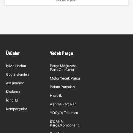
Ürünler
Yedek Parça
İş Makinaları
Parça Mağazası (
Parts.Cat.Com)
Güç Sistemleri
Motor Yedek Parça
Ataşmanlar
Bakım Parçaları
Kiralama
Hidrolik
İkinci El
Aşınma Parçaları
Kampanyalar
Yürüyüş Takımları
B'DAHA
Parça/Komponent