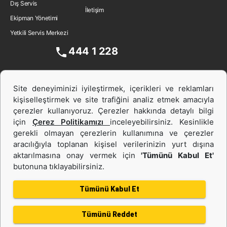
Dış Servis
İletişim
Ekipman Yönetimi
Yetkili Servis Merkezi
444 1 228
Site deneyiminizi iyileştirmek, içerikleri ve reklamları
kişiselleştirmek ve site trafiğini analiz etmek amacıyla
çerezler kullanıyoruz. Çerezler hakkında detaylı bilgi
için
Çerez Politikamızı
inceleyebilirsiniz. Kesinlikle
gerekli olmayan çerezlerin kullanımına ve çerezler
aracılığıyla toplanan kişisel verilerinizin yurt dışına
İş Makinası ve Güç Sistemleri
aktarılmasına onay vermek için
'Tümünü Kabul Et'
butonuna tıklayabilirsiniz.
İkinci el ve Kiralama
Tümünü Kabul Et
Tümünü Reddet
Gizlilik Politikası
Kullanım Şartları