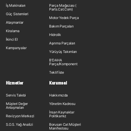
İş Makinaları
Parça Mağazası (
Parts.Cat.Com)
Güç Sistemleri
Motor Yedek Parça
Ataşmanlar
Bakım Parçaları
Kiralama
Hidrolik
İkinci El
Aşınma Parçaları
Kampanyalar
Yürüyüş Takımları
B'DAHA
Parça/Komponent
Teklif İste
Hizmetler
Kurumsal
Servis Talebi
Hakkımızda
Müşteri Değer
Yönetim Kadrosu
Anlaşmaları
İnsan Kaynakları
Revizyon Merkezi
Politikamız
S.O.S. Yağ Analizi
Borusan Cat Müşteri
Manifestosu