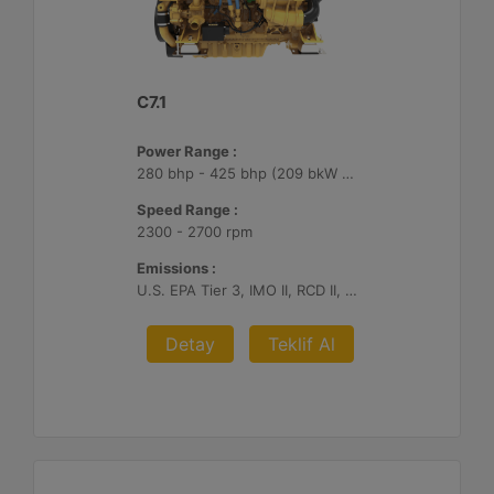
C7.1
Power Range :
280 bhp - 425 bhp (209 bkW - 317 bkW)
Speed Range :
2300 - 2700 rpm
Emissions :
U.S. EPA Tier 3, IMO II, RCD II, China II
Detay
Teklif Al