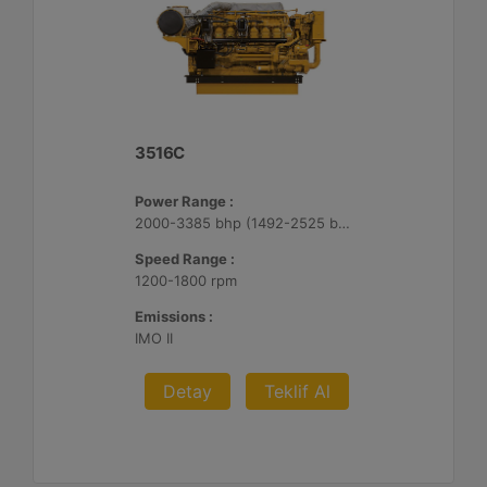
3516C
Power Range :
2000-3385 bhp (1492-2525 bkW)
Speed Range :
1200-1800 rpm
Emissions :
IMO II
Detay
Teklif Al