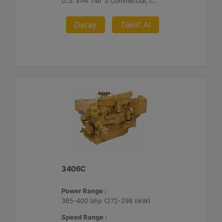
U.S. EPA Tier 3 Commercial, IMO II, EU IWW, EU Stage V, China II
Detay
Teklif Al
3406C
Power Range :
365-400 bhp (272-298 bkW)
Speed Range :