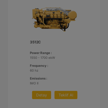
3512C
Power Range :
1550 - 1700 ekW
Frequency :
60 hz
Emissions :
IMO II
Detay
Teklif Al