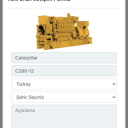
Emissions :
IMO II, IMO III/EPA Tier 4
Detay
Teklif Al
C280-16
Power Range :