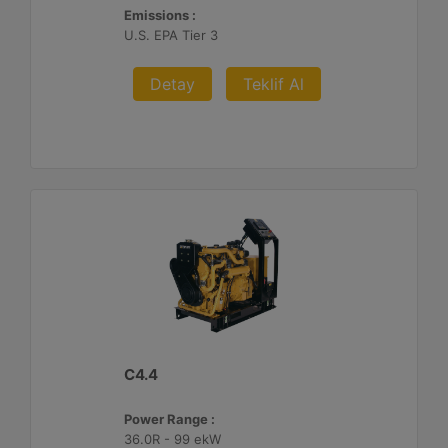
Emissions :
U.S. EPA Tier 3
Detay
Teklif Al
C4.4
Power Range :
36.0R - 99 ekW