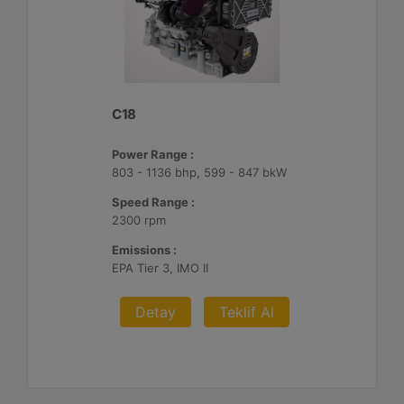
C18
Power Range :
803 - 1136 bhp, 599 - 847 bkW
Speed Range :
2300 rpm
Emissions :
EPA Tier 3, IMO II
Detay
Teklif Al