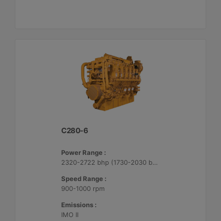
C280-6
Power Range :
2320-2722 bhp (1730-2030 bkW)
Speed Range :
900-1000 rpm
Emissions :
IMO II