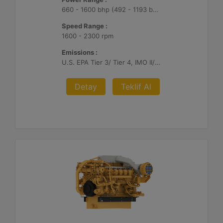
660 - 1600 bhp (492 - 1193 bkW)
Speed Range :
1600 - 2300 rpm
Emissions :
U.S. EPA Tier 3/ Tier 4, IMO II/III, EU Stage V
Detay
Teklif Al