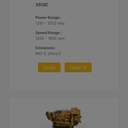
3512C
Power Range :
1281 - 2552 bhp
Speed Range :
1200 - 1800 rpm
Emissions :
IMO II, China II
Detay
Teklif Al