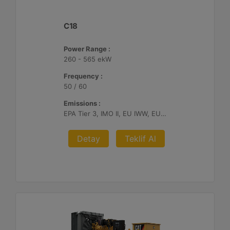
C18
Power Range :
260 - 565 ekW
Frequency :
50 / 60
Emissions :
EPA Tier 3, IMO II, EU IWW, EU Stage V, China II
Detay
Teklif Al