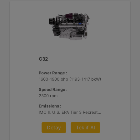
C32
Power Range :
1600-1900 bhp (1193-1417 bkW)
Speed Range :
2300 rpm
Emissions :
IMO II, U.S. EPA Tier 3 Recreational, RCD, China Stage II
Detay
Teklif Al