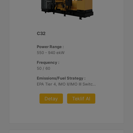
C32
Power Range :
550 - 940 ekW
Frequency :
50 / 60
Emissions/Fuel Strategy :
EPA Tier 4, IMO II/IMO III Switchable, EU Stage V
Detay
Teklif Al