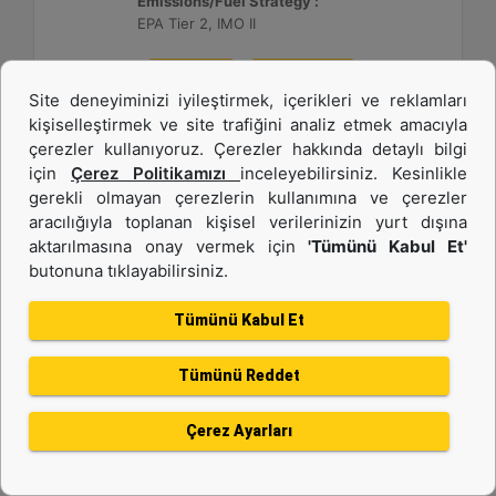
Emissions/Fuel Strategy :
EPA Tier 2, IMO II
Detay
Teklif Al
Site deneyiminizi iyileştirmek, içerikleri ve reklamları
kişiselleştirmek ve site trafiğini analiz etmek amacıyla
çerezler kullanıyoruz. Çerezler hakkında detaylı bilgi
için
Çerez Politikamızı
inceleyebilirsiniz. Kesinlikle
gerekli olmayan çerezlerin kullanımına ve çerezler
aracılığıyla toplanan kişisel verilerinizin yurt dışına
aktarılmasına onay vermek için
'Tümünü Kabul Et'
butonuna tıklayabilirsiniz.
Tümünü Kabul Et
Tümünü Reddet
C280-12
Çerez Ayarları
Power Range :
3640 - 3520 ekW