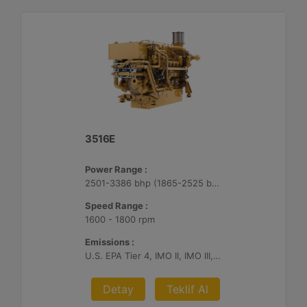
3516E
Power Range :
2501-3386 bhp (1865-2525 bkW)
Speed Range :
1600 - 1800 rpm
Emissions :
U.S. EPA Tier 4, IMO II, IMO III, IMO II/III switchable
Detay
Teklif Al