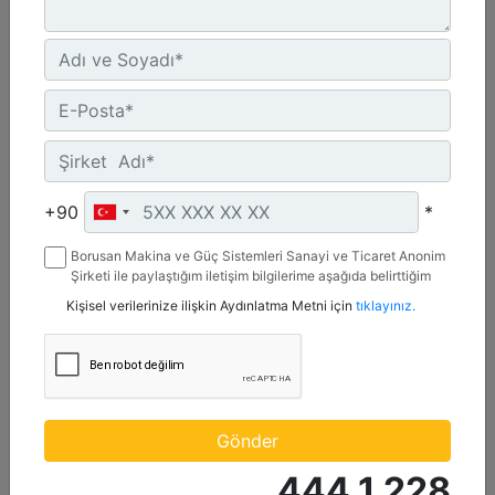
6169-8046 bhp (4600-6000 bkW)
Speed Range :
900-1000 rpm
Emissions :
IMO II
Detay
Teklif Al
+90
*
Borusan Makina ve Güç Sistemleri Sanayi ve Ticaret Anonim
Şirketi ile paylaştığım iletişim bilgilerime aşağıda belirttiğim
kanallardan kampanya, etkinlik ve özel fırsatlar ile ilgili
Kişisel verilerinize ilişkin Aydınlatma Metni için
tıklayınız.
mesaj gönderilmesine izin veriyorum.
Gönder
444 1 228