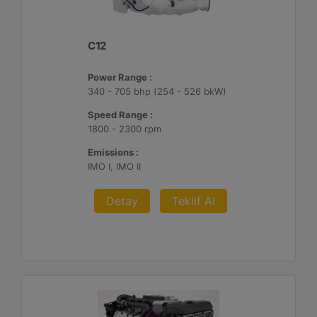
C12
Power Range :
340 - 705 bhp (254 - 526 bkW)
Speed Range :
1800 - 2300 rpm
Emissions :
IMO I, IMO II
Detay
Teklif Al