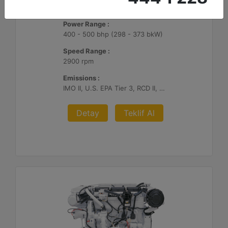
C7.1
Power Range :
400 - 500 bhp (298 - 373 bkW)
Speed Range :
2900 rpm
Emissions :
IMO II, U.S. EPA Tier 3, RCD II, China II
Detay
Teklif Al