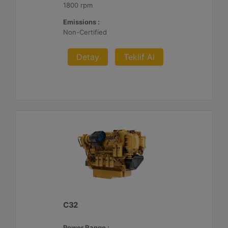
1800 rpm
Emissions :
Non-Certified
Detay
Teklif Al
C32
Power Range :