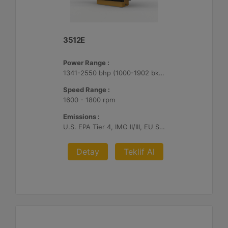
3512E
Power Range :
1341-2550 bhp (1000-1902 bkW)
Speed Range :
1600 - 1800 rpm
Emissions :
U.S. EPA Tier 4, IMO II/III, EU Stage V
Detay
Teklif Al