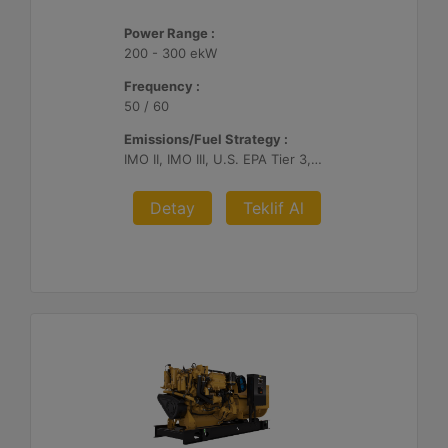
Power Range :
200 - 300 ekW
Frequency :
50 / 60
Emissions/Fuel Strategy :
IMO II, IMO III, U.S. EPA Tier 3, China II
Detay
Teklif Al