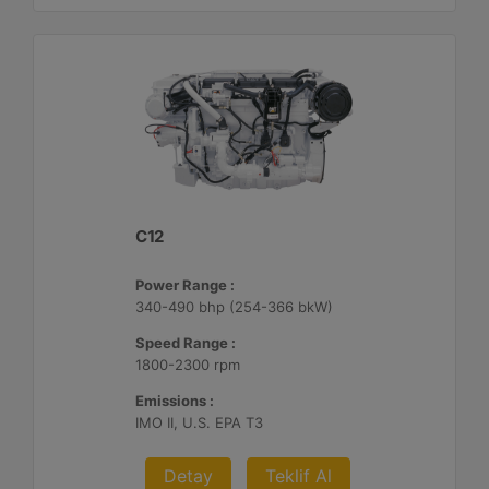
C12
Power Range :
340-490 bhp (254-366 bkW)
Speed Range :
1800-2300 rpm
Emissions :
IMO II, U.S. EPA T3
Detay
Teklif Al