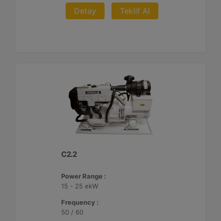
Detay
Teklif Al
C2.2
Power Range :
15 - 25 ekW
Frequency :
50 / 60