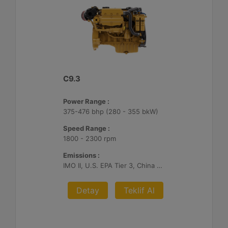
C9.3
Power Range :
375-476 bhp (280 - 355 bkW)
Speed Range :
1800 - 2300 rpm
Emissions :
IMO II, U.S. EPA Tier 3, China Stage II
Detay
Teklif Al