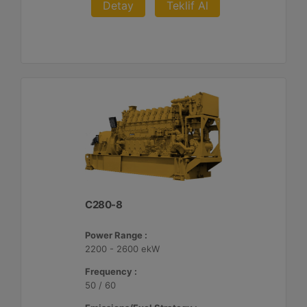
Detay
Teklif Al
C280-8
Power Range :
2200 - 2600 ekW
Frequency :
50 / 60