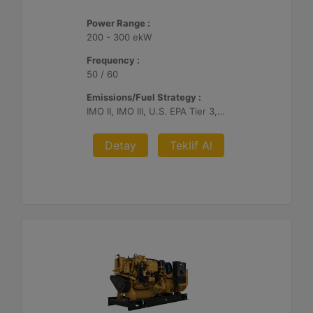
Power Range :
200 - 300 ekW
Frequency :
50 / 60
Emissions/Fuel Strategy :
IMO II, IMO III, U.S. EPA Tier 3, China II
Detay
Teklif Al