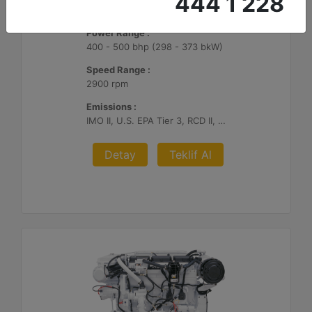
444 1 228
C7.1
Power Range :
400 - 500 bhp (298 - 373 bkW)
Speed Range :
2900 rpm
Emissions :
IMO II, U.S. EPA Tier 3, RCD II, China II
Detay
Teklif Al