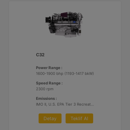
C32
Power Range :
1600-1900 bhp (1193-1417 bkW)
Speed Range :
2300 rpm
Emissions :
IMO II, U.S. EPA Tier 3 Recreational, RCD, China Stage II
Detay
Teklif Al