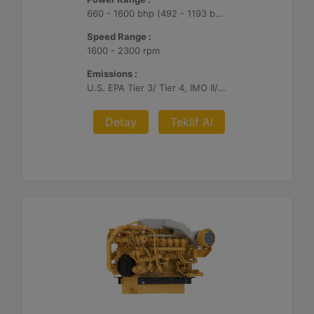
660 - 1600 bhp (492 - 1193 bkW)
Speed Range :
1600 - 2300 rpm
Emissions :
U.S. EPA Tier 3/ Tier 4, IMO II/III, EU Stage V
Detay
Teklif Al