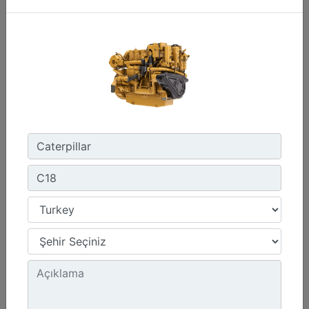
Emissions :
IMO II, IMO III/EPA Tier 4
Detay
Teklif Al
C280-16
Power Range :