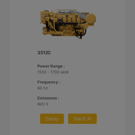
3512C
Power Range :
1550 - 1700 ekW
Frequency :
60 hz
Emissions :
IMO II
Detay
Teklif Al