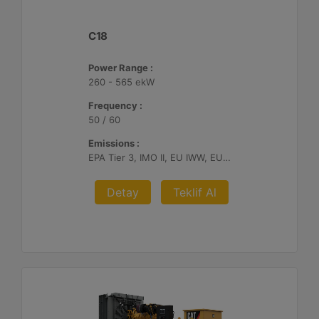
C18
Power Range :
260 - 565 ekW
Frequency :
50 / 60
Emissions :
EPA Tier 3, IMO II, EU IWW, EU Stage V, China II
Detay
Teklif Al