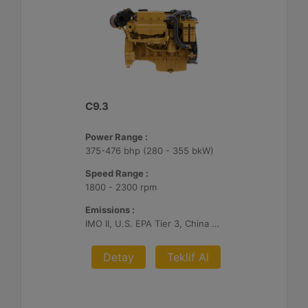
C9.3
Power Range :
375-476 bhp (280 - 355 bkW)
Speed Range :
1800 - 2300 rpm
Emissions :
IMO II, U.S. EPA Tier 3, China Stage II
Detay
Teklif Al