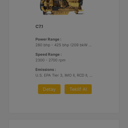
C7.1
Power Range :
280 bhp - 425 bhp (209 bkW - 317 bkW)
Speed Range :
2300 - 2700 rpm
Emissions :
U.S. EPA Tier 3, IMO II, RCD II, China II
Detay
Teklif Al