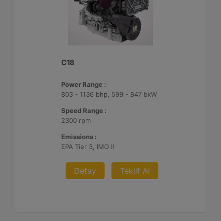
C18
Power Range :
803 - 1136 bhp, 599 - 847 bkW
Speed Range :
2300 rpm
Emissions :
EPA Tier 3, IMO II
Detay
Teklif Al