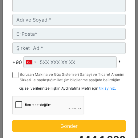
6169-8046 bhp (4600-6000 bkW)
Speed Range :
900-1000 rpm
Emissions :
IMO II
Detay
Teklif Al
+90
*
Borusan Makina ve Güç Sistemleri Sanayi ve Ticaret Anonim
Şirketi ile paylaştığım iletişim bilgilerime aşağıda belirttiğim
kanallardan kampanya, etkinlik ve özel fırsatlar ile ilgili
Kişisel verilerinize ilişkin Aydınlatma Metni için
tıklayınız.
mesaj gönderilmesine izin veriyorum.
Gönder