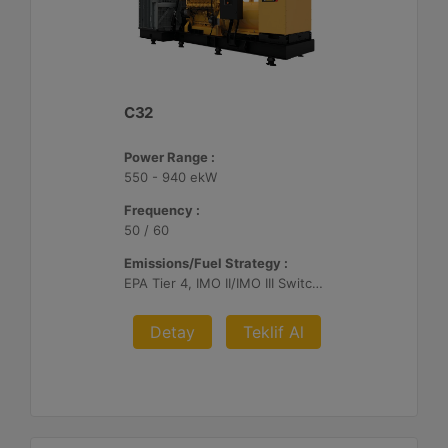
C32
Power Range :
550 - 940 ekW
Frequency :
50 / 60
Emissions/Fuel Strategy :
EPA Tier 4, IMO II/IMO III Switchable, EU Stage V
Detay
Teklif Al