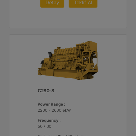
Detay
Teklif Al
C280-8
Power Range :
2200 - 2600 ekW
Frequency :
50 / 60