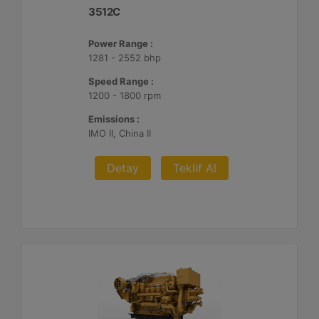
3512C
Power Range :
1281 - 2552 bhp
Speed Range :
1200 - 1800 rpm
Emissions :
IMO II, China II
Detay
Teklif Al