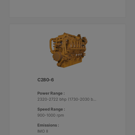
C280-6
Power Range :
2320-2722 bhp (1730-2030 bkW)
Speed Range :
900-1000 rpm
Emissions :
IMO II