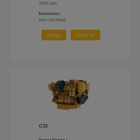
1800 rpm
Emissions :
Non-Certified
Detay
Teklif Al
C32
Power Range :