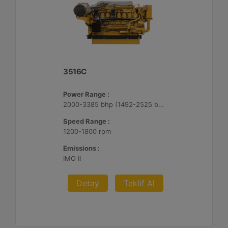
3516C
Power Range :
2000-3385 bhp (1492-2525 bkW)
Speed Range :
1200-1800 rpm
Emissions :
IMO II
Detay
Teklif Al