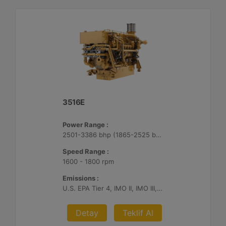
3516E
Power Range :
2501-3386 bhp (1865-2525 bkW)
Speed Range :
1600 - 1800 rpm
Emissions :
U.S. EPA Tier 4, IMO II, IMO III, IMO II/III switchable
Detay
Teklif Al