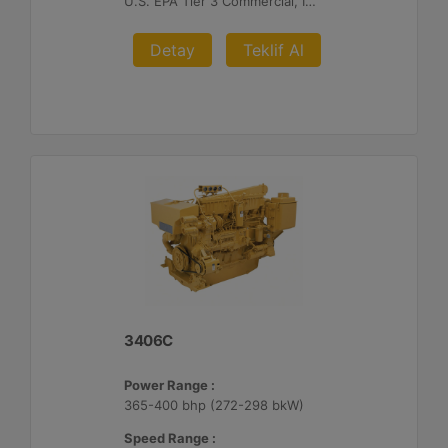
U.S. EPA Tier 3 Commercial, IMO II, EU IWW, EU Stage V, China II
Detay
Teklif Al
3406C
Power Range :
365-400 bhp (272-298 bkW)
Speed Range :