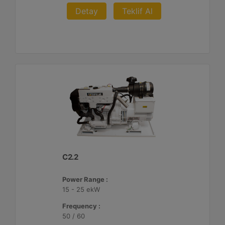
Detay
Teklif Al
C2.2
Power Range :
15 - 25 ekW
Frequency :
50 / 60