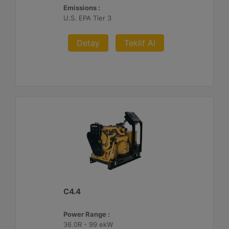
Emissions :
U.S. EPA Tier 3
Detay
Teklif Al
C4.4
Power Range :
36.0R - 99 ekW