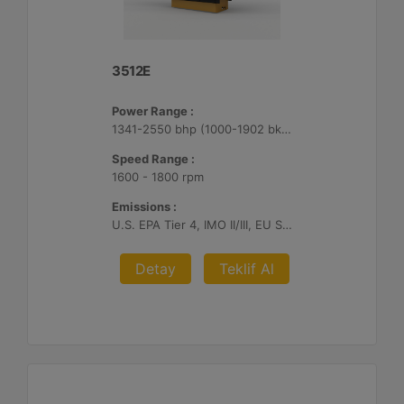
3512E
Power Range :
1341-2550 bhp (1000-1902 bkW)
Speed Range :
1600 - 1800 rpm
Emissions :
U.S. EPA Tier 4, IMO II/III, EU Stage V
Detay
Teklif Al