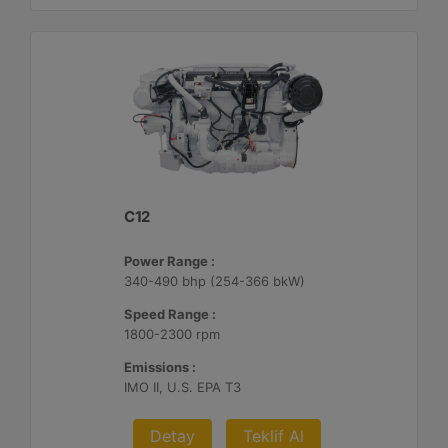
C12
Power Range :
340-490 bhp (254-366 bkW)
Speed Range :
1800-2300 rpm
Emissions :
IMO II, U.S. EPA T3
Detay
Teklif Al