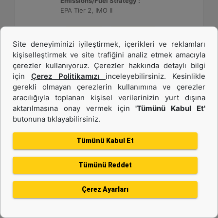
Emissions/Fuel Strategy :
EPA Tier 2, IMO II
Detay
Teklif Al
Site deneyiminizi iyileştirmek, içerikleri ve reklamları
kişiselleştirmek ve site trafiğini analiz etmek amacıyla
çerezler kullanıyoruz. Çerezler hakkında detaylı bilgi
için
Çerez Politikamızı
inceleyebilirsiniz. Kesinlikle
gerekli olmayan çerezlerin kullanımına ve çerezler
aracılığıyla toplanan kişisel verilerinizin yurt dışına
aktarılmasına onay vermek için
'Tümünü Kabul Et'
butonuna tıklayabilirsiniz.
Tümünü Kabul Et
Tümünü Reddet
C280-12
Çerez Ayarları
Power Range :
3640 - 3520 ekW