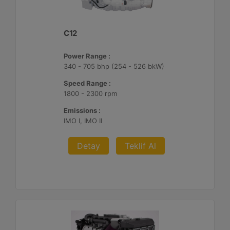
C12
Power Range :
340 - 705 bhp (254 - 526 bkW)
Speed Range :
1800 - 2300 rpm
Emissions :
IMO I, IMO II
Detay
Teklif Al