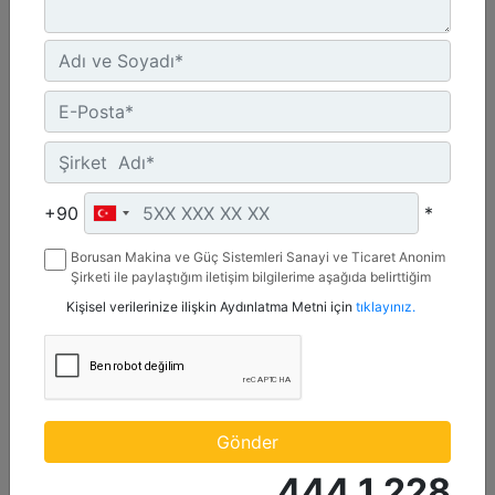
C4.4 | DE88E0
+90
*
Minimum Değer :
88 kVA
Borusan Makina ve Güç Sistemleri Sanayi ve Ticaret Anonim
Maksimum Değer :
Şirketi ile paylaştığım iletişim bilgilerime aşağıda belirttiğim
kanallardan kampanya, etkinlik ve özel fırsatlar ile ilgili
88 kVA
Kişisel verilerinize ilişkin Aydınlatma Metni için
tıklayınız.
mesaj gönderilmesine izin veriyorum.
Emisyonlar/Yakıt Stratejisi :
Yönetmelik Bulunmayan Bölge
Detay
Teklif Al
Gönder
444 1 228