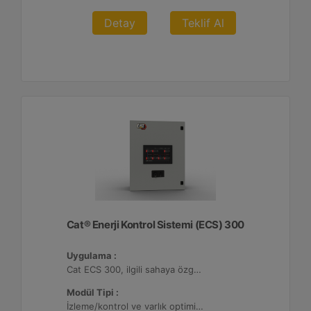
Detay
Teklif Al
Cat® Enerji Kontrol Sistemi (ECS) 300
Uygulama :
Cat ECS 300, ilgili sahaya özgü varlık gereksinimlerini karşılayacak şekilde yapılandırılabildiği çeşitli mikro şebekelerde kullanılmaktadır.
Modül Tipi :
İzleme/kontrol ve varlık optimizasyonu, 4 adede kadar Dağıtılmış Enerji Kaynağı (DER) ile yapılandırılabilir.