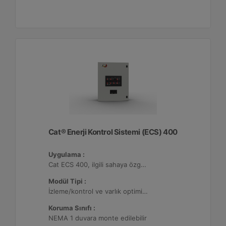
Cat® Enerji Kontrol Sistemi (ECS) 400
Uygulama :
Cat ECS 400, ilgili sahaya özgü varlık gereksinimlerini karşılayacak şekilde yapılandırılabildiği çeşitli mikro şebekelerde kullanılmaktadır.
Modül Tipi :
İzleme/kontrol ve varlık optimizasyonu, 32 adede kadar Dağıtılmış Enerji Kaynağı (DER) ile yapılandırılabilir.
Koruma Sınıfı :
NEMA 1 duvara monte edilebilir