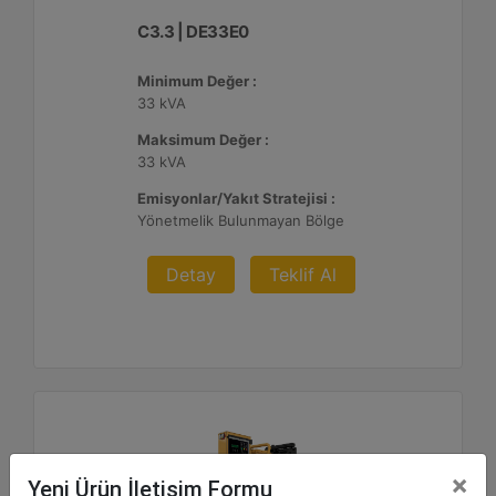
C3.3 | DE33E0
Minimum Değer :
33 kVA
Maksimum Değer :
33 kVA
Emisyonlar/Yakıt Stratejisi :
Yönetmelik Bulunmayan Bölge
Detay
Teklif Al
×
Yeni Ürün İletişim Formu