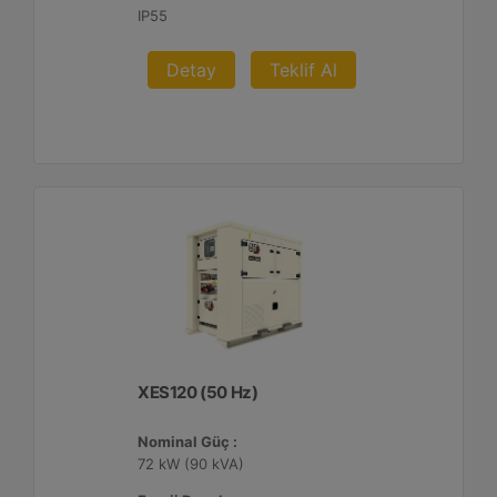
IP55
Detay
Teklif Al
XES120 (50 Hz)
Nominal Güç :
72 kW (90 kVA)