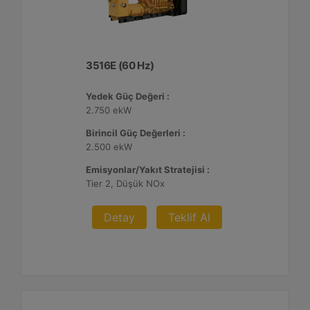
3516E (60 Hz)
Yedek Güç Değeri :
2.750 ekW
Birincil Güç Değerleri :
2.500 ekW
Emisyonlar/Yakıt Stratejisi :
Tier 2, Düşük NOx
Detay
Teklif Al