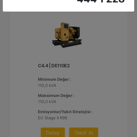
C4.4 | DE110E2
Minimum Değer :
110,0 kVA
Maksimum Değer :
110,0 kVA
Emisyonlar/Yakıt Stratejisi :
EU Stage II R96
Detay
Teklif Al