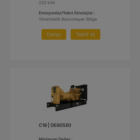
220 kVA
Emisyonlar/Yakıt Stratejisi :
Yönetmelik Bulunmayan Bölge
Detay
Teklif Al
C18 | DE605E0
Minimum Değer :