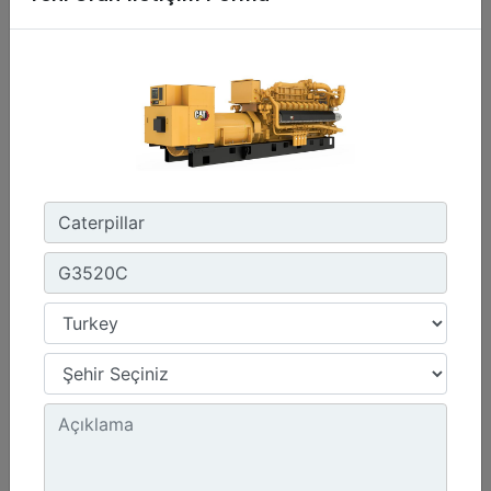
C3.3 | DE50E0
Minimum Değer :
50,0 kVA
Maksimum Değer :
50,0 kVA
Emisyonlar/Yakıt Stratejisi :
Yönetmelik Bulunmayan Bölge
Detay
Teklif Al