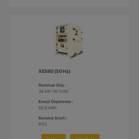
XES60 (50 Hz)
Nominal Güç :
36 kW (45 kVA)
Enerji Depolama :
56,8 kWh
Koruma Sınıfı :
IP55