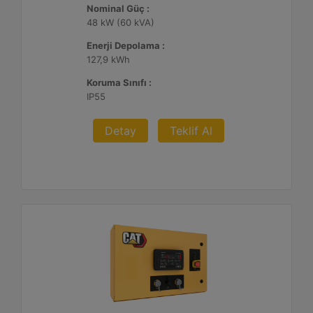
Nominal Güç :
48 kW (60 kVA)
Enerji Depolama :
127,9 kWh
Koruma Sınıfı :
IP55
Detay
Teklif Al