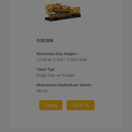
G3520K
Kesintisiz Güç Değeri :
1,0 pf'de 2.541 / 2.500 ekW
Yakıt Tipi :
Doğal Gaz ve Propan
Maksimum Elektriksel Verim :
46.0%
Detay
Teklif Al