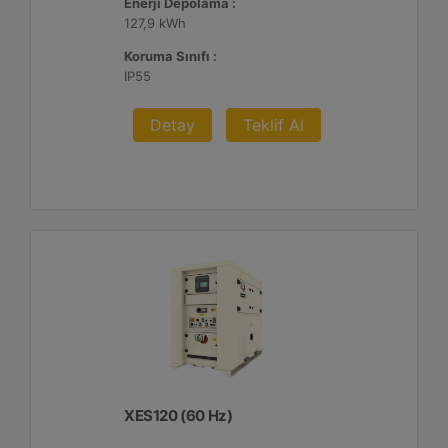
Enerji Depolama :
127,9 kWh
Koruma Sınıfı :
IP55
Detay
Teklif Al
XES120 (60 Hz)