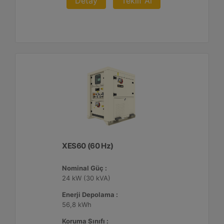
Detay
Teklif Al
XES60 (60 Hz)
Nominal Güç :
24 kW (30 kVA)
Enerji Depolama :
56,8 kWh
Koruma Sınıfı :