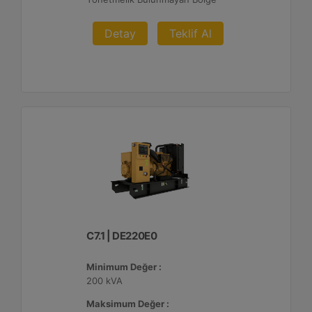
Detay
Teklif Al
C7.1 | DE220E0
Minimum Değer :
200 kVA
Maksimum Değer :