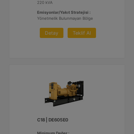
220 kVA
Emisyonlar/Yakıt Stratejisi :
Yönetmelik Bulunmayan Bölge
Detay
Teklif Al
C18 | DE605E0
Minimum Değer :