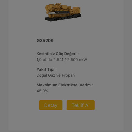
G3520K
Kesintisiz Güç Değeri :
1,0 pf'de 2.541 / 2.500 ekW
Yakıt Tipi :
Doğal Gaz ve Propan
Maksimum Elektriksel Verim :
46.0%
Detay
Teklif Al