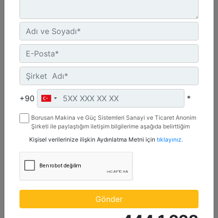
C4.4 | DE88E0
Minimum Değer :
+90
*
88 kVA
Borusan Makina ve Güç Sistemleri Sanayi ve Ticaret Anonim
Maksimum Değer :
Şirketi ile paylaştığım iletişim bilgilerime aşağıda belirttiğim
88 kVA
kanallardan kampanya, etkinlik ve özel fırsatlar ile ilgili
Kişisel verilerinize ilişkin Aydınlatma Metni için
tıklayınız.
mesaj gönderilmesine izin veriyorum.
Emisyonlar/Yakıt Stratejisi :
Yönetmelik Bulunmayan Bölge
Detay
Teklif Al
Gönder