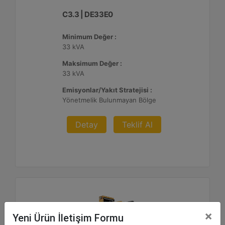
C3.3 | DE33E0
Minimum Değer :
33 kVA
Maksimum Değer :
33 kVA
Emisyonlar/Yakıt Stratejisi :
Yönetmelik Bulunmayan Bölge
Detay
Teklif Al
×
Yeni Ürün İletişim Formu