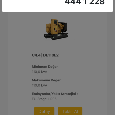
444 1 228
C4.4 | DE110E2
Minimum Değer :
110,0 kVA
Maksimum Değer :
110,0 kVA
Emisyonlar/Yakıt Stratejisi :
EU Stage II R96
Detay
Teklif Al