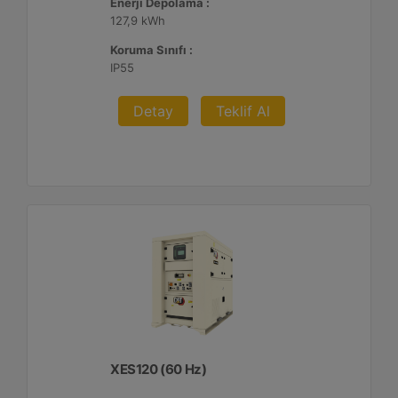
Enerji Depolama :
127,9 kWh
Koruma Sınıfı :
IP55
Detay
Teklif Al
XES120 (60 Hz)