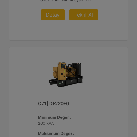
Detay
Teklif Al
C7.1 | DE220E0
Minimum Değer :
200 kVA
Maksimum Değer :