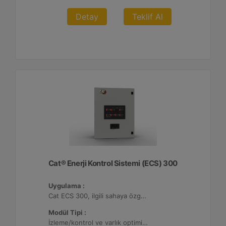
Detay
Teklif Al
Cat® Enerji Kontrol Sistemi (ECS) 300
Uygulama :
Cat ECS 300, ilgili sahaya özgü varlık gereksinimlerini karşılayacak şekilde yapılandırılabildiği çeşitli mikro şebekelerde kullanılmaktadır.
Modül Tipi :
İzleme/kontrol ve varlık optimizasyonu, 4 adede kadar Dağıtılmış Enerji Kaynağı (DER) ile yapılandırılabilir.