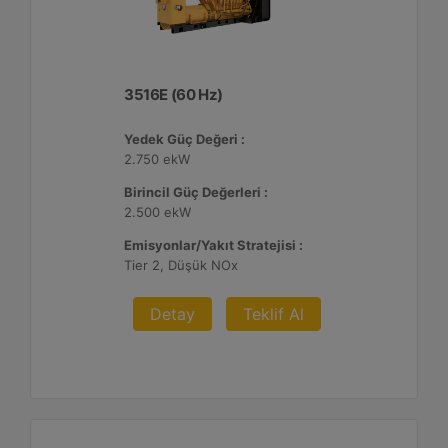
3516E (60 Hz)
Yedek Güç Değeri :
2.750 ekW
Birincil Güç Değerleri :
2.500 ekW
Emisyonlar/Yakıt Stratejisi :
Tier 2, Düşük NOx
Detay
Teklif Al