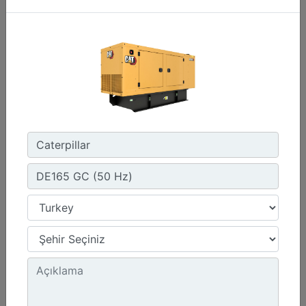
C3.3 | DE50E0
Minimum Değer :
50,0 kVA
Maksimum Değer :
50,0 kVA
Emisyonlar/Yakıt Stratejisi :
Yönetmelik Bulunmayan Bölge
Detay
Teklif Al