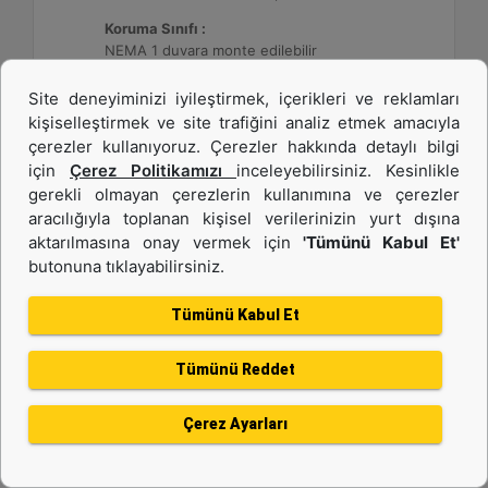
Koruma Sınıfı :
NEMA 1 duvara monte edilebilir
Site deneyiminizi iyileştirmek, içerikleri ve reklamları
Detay
Teklif Al
kişiselleştirmek ve site trafiğini analiz etmek amacıyla
çerezler kullanıyoruz. Çerezler hakkında detaylı bilgi
için
Çerez Politikamızı
inceleyebilirsiniz. Kesinlikle
gerekli olmayan çerezlerin kullanımına ve çerezler
aracılığıyla toplanan kişisel verilerinizin yurt dışına
aktarılmasına onay vermek için
'Tümünü Kabul Et'
butonuna tıklayabilirsiniz.
Tümünü Kabul Et
Tümünü Reddet
DE26E3S (50 Hz)
Çerez Ayarları
Minimum Değer :