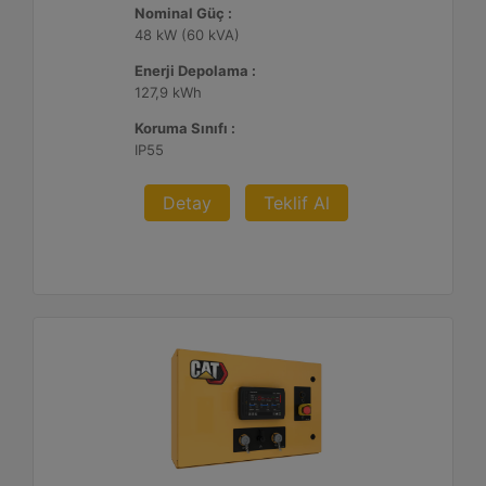
Nominal Güç :
48 kW (60 kVA)
Enerji Depolama :
127,9 kWh
Koruma Sınıfı :
IP55
Detay
Teklif Al