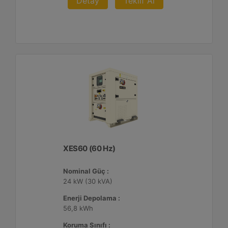
Detay
Teklif Al
XES60 (60 Hz)
Nominal Güç :
24 kW (30 kVA)
Enerji Depolama :
56,8 kWh
Koruma Sınıfı :