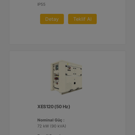
IP55
Detay
Teklif Al
XES120 (50 Hz)
Nominal Güç :
72 kW (90 kVA)