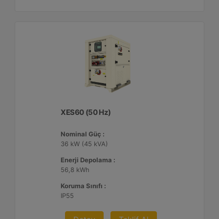
XES60 (50 Hz)
Nominal Güç :
36 kW (45 kVA)
Enerji Depolama :
56,8 kWh
Koruma Sınıfı :
IP55