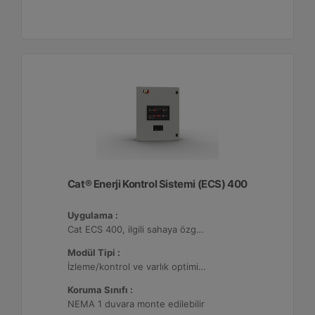
Cat® Enerji Kontrol Sistemi (ECS) 400
Uygulama :
Cat ECS 400, ilgili sahaya özgü varlık gereksinimlerini karşılayacak şekilde yapılandırılabildiği çeşitli mikro şebekelerde kullanılmaktadır.
Modül Tipi :
İzleme/kontrol ve varlık optimizasyonu, 32 adede kadar Dağıtılmış Enerji Kaynağı (DER) ile yapılandırılabilir.
Koruma Sınıfı :
NEMA 1 duvara monte edilebilir