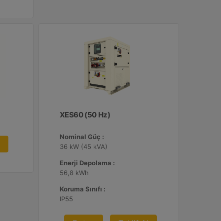
XES60 (50 Hz)
Nominal Güç :
36 kW (45 kVA)
Enerji Depolama :
56,8 kWh
Koruma Sınıfı :
IP55