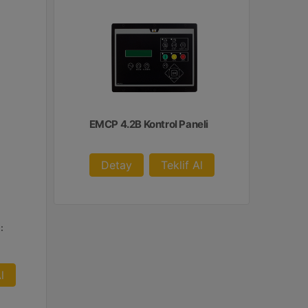
EMCP 4.2B Kontrol Paneli
Detay
Teklif Al
:
l