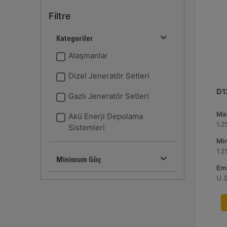
Filtre
Kategoriler
Ataşmanlar
Dizel Jeneratör Setleri
D1
Gazlı Jeneratör Setleri
Ma
Akü Enerji Depolama
1.
Sistemleri
Mi
1.
Minimum Güç
Emi
U.S