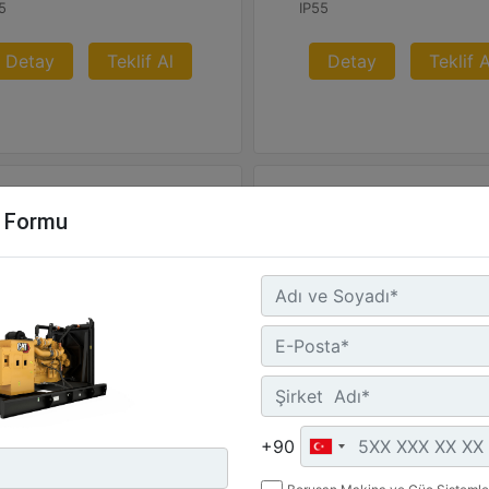
5
IP55
Detay
Teklif Al
Detay
Teklif A
m Formu
nerji Kontrol Sistemi (ECS)
C3.3 | DE26E0S
Minimum Değer :
26 kVA
+90
Detay
Teklif Al
Maksimum Değer :