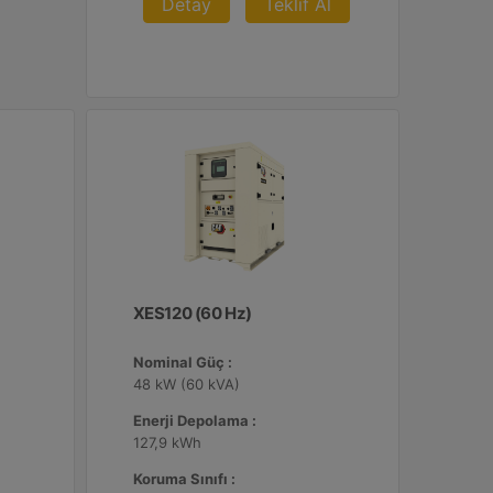
Detay
Teklif Al
XES120 (60 Hz)
Nominal Güç :
48 kW (60 kVA)
Enerji Depolama :
127,9 kWh
Koruma Sınıfı :