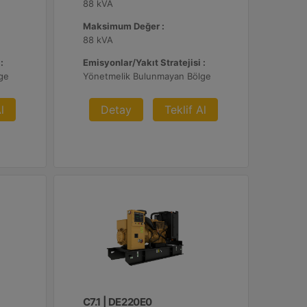
88 kVA
Maksimum Değer :
88 kVA
:
Emisyonlar/Yakıt Stratejisi :
ge
Yönetmelik Bulunmayan Bölge
l
Detay
Teklif Al
C7.1 | DE220E0