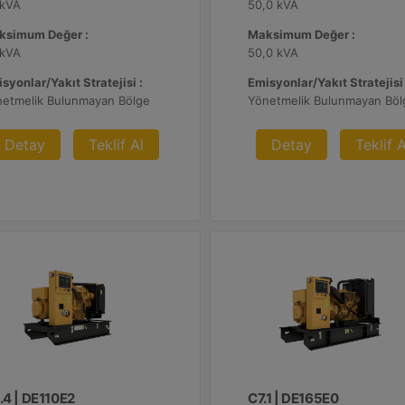
 kVA
50,0 kVA
ksimum Değer :
Maksimum Değer :
 kVA
50,0 kVA
syonlar/Yakıt Stratejisi :
Emisyonlar/Yakıt Stratejisi 
netmelik Bulunmayan Bölge
Yönetmelik Bulunmayan Böl
Detay
Teklif Al
Detay
Teklif A
.4 | DE110E2
C7.1 | DE165E0