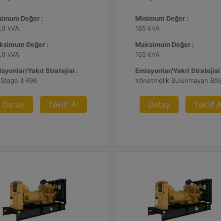
nimum Değer :
Minimum Değer :
,0 kVA
165 kVA
ksimum Değer :
Maksimum Değer :
,0 kVA
165 kVA
syonlar/Yakıt Stratejisi :
Emisyonlar/Yakıt Stratejisi 
Stage II R96
Yönetmelik Bulunmayan Böl
Detay
Teklif Al
Detay
Teklif A