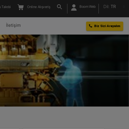
Dil:
TR
Boom Web
 Talebi
Online Alışveriş
l
İletişim
Biz Sizi Arayalım