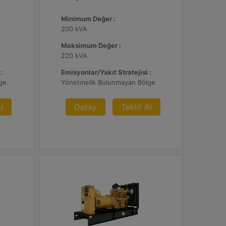
Minimum Değer :
200 kVA
Maksimum Değer :
220 kVA
:
Emisyonlar/Yakıt Stratejisi :
ge
Yönetmelik Bulunmayan Bölge
l
Detay
Teklif Al