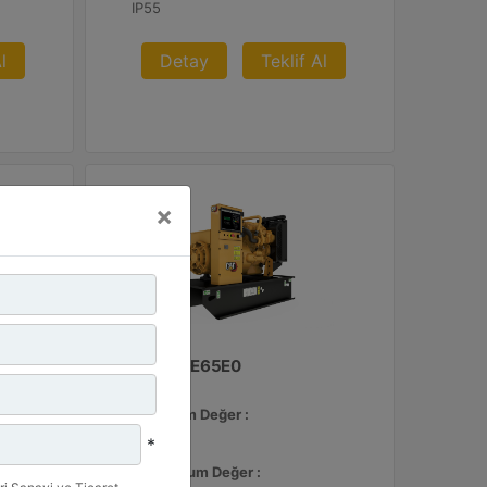
IP55
l
Detay
Teklif Al
×
C3.3 | DE65E0
Minimum Değer :
65 kVA
*
Maksimum Değer :