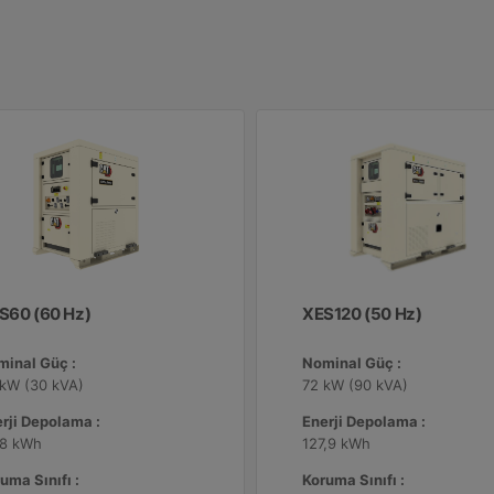
S60 (60 Hz)
XES120 (50 Hz)
minal Güç :
Nominal Güç :
 kW (30 kVA)
72 kW (90 kVA)
rji Depolama :
Enerji Depolama :
,8 kWh
127,9 kWh
uma Sınıfı :
Koruma Sınıfı :