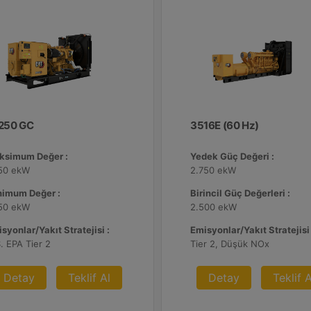
250 GC
3516E (60 Hz)
ksimum Değer :
Yedek Güç Değeri :
250 ekW
2.750 ekW
nimum Değer :
Birincil Güç Değerleri :
250 ekW
2.500 ekW
syonlar/Yakıt Stratejisi :
Emisyonlar/Yakıt Stratejisi 
. EPA Tier 2
Tier 2, Düşük NOx
Detay
Teklif Al
Detay
Teklif A