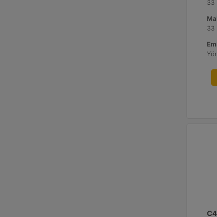
33
Ma
33
Emi
Yö
C4