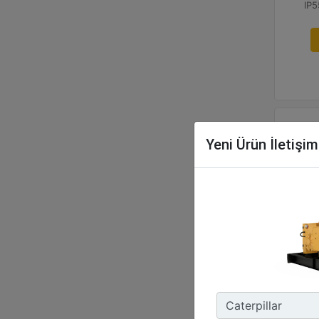
IP5
Yeni Ürün İletişi
Cat® E
100