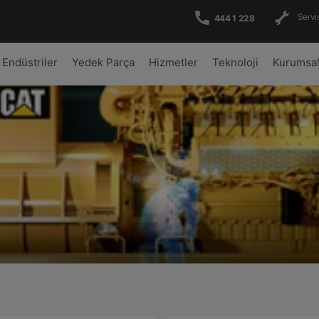
Servis
444 1 228
Endüstriler
Yedek Parça
Hizmetler
Teknoloji
Kurumsa