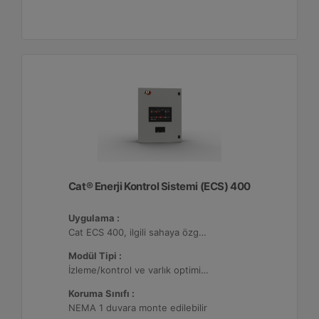
Cat® Enerji Kontrol Sistemi (ECS) 400
Uygulama :
Cat ECS 400, ilgili sahaya özgü varlık gereksinimlerini karşılayacak şekilde yapılandırılabildiği çeşitli mikro şebekelerde kullanılmaktadır.
Modül Tipi :
İzleme/kontrol ve varlık optimizasyonu, 32 adede kadar Dağıtılmış Enerji Kaynağı (DER) ile yapılandırılabilir.
Koruma Sınıfı :
NEMA 1 duvara monte edilebilir