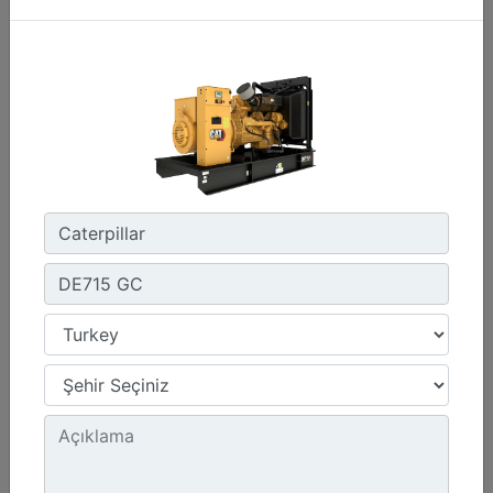
C3.3 | DE50E0
Minimum Değer :
50,0 kVA
Maksimum Değer :
50,0 kVA
Emisyonlar/Yakıt Stratejisi :
Yönetmelik Bulunmayan Bölge
Detay
Teklif Al