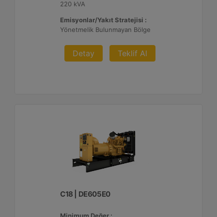
220 kVA
Emisyonlar/Yakıt Stratejisi :
Yönetmelik Bulunmayan Bölge
Detay
Teklif Al
C18 | DE605E0
Minimum Değer :