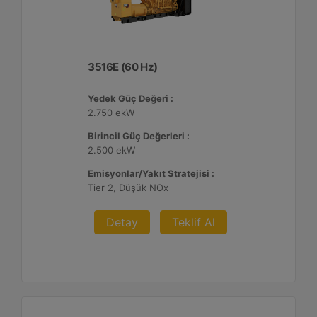
3516E (60 Hz)
Yedek Güç Değeri :
2.750 ekW
Birincil Güç Değerleri :
2.500 ekW
Emisyonlar/Yakıt Stratejisi :
Tier 2, Düşük NOx
Detay
Teklif Al