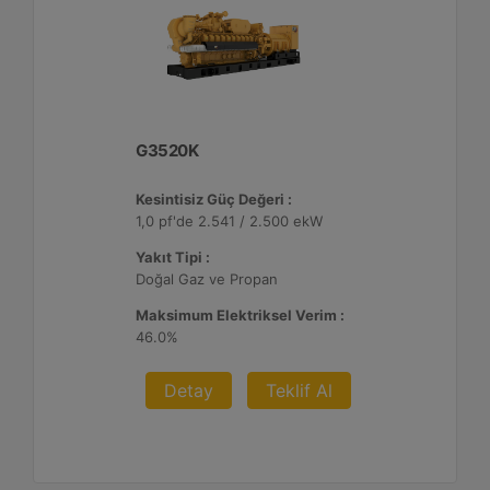
G3520K
Kesintisiz Güç Değeri :
1,0 pf'de 2.541 / 2.500 ekW
Yakıt Tipi :
Doğal Gaz ve Propan
Maksimum Elektriksel Verim :
46.0%
Detay
Teklif Al