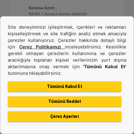
Koruma Sınıfı :
NEMA 1 duvara monte edilebilir
Site deneyiminizi iyileştirmek, içerikleri ve reklamları
Detay
Teklif Al
kişiselleştirmek ve site trafiğini analiz etmek amacıyla
çerezler kullanıyoruz. Çerezler hakkında detaylı bilgi
için
Çerez Politikamızı
inceleyebilirsiniz. Kesinlikle
gerekli olmayan çerezlerin kullanımına ve çerezler
aracılığıyla toplanan kişisel verilerinizin yurt dışına
aktarılmasına onay vermek için
'Tümünü Kabul Et'
butonuna tıklayabilirsiniz.
Tümünü Kabul Et
Tümünü Reddet
DE26E3S (50 Hz)
Çerez Ayarları
Minimum Değer :