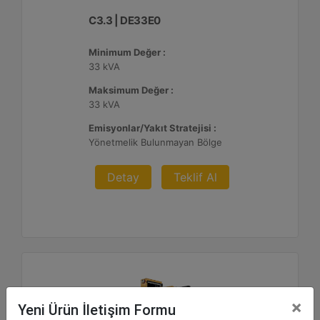
C3.3 | DE33E0
Minimum Değer :
33 kVA
Maksimum Değer :
33 kVA
Emisyonlar/Yakıt Stratejisi :
Yönetmelik Bulunmayan Bölge
Detay
Teklif Al
×
Yeni Ürün İletişim Formu