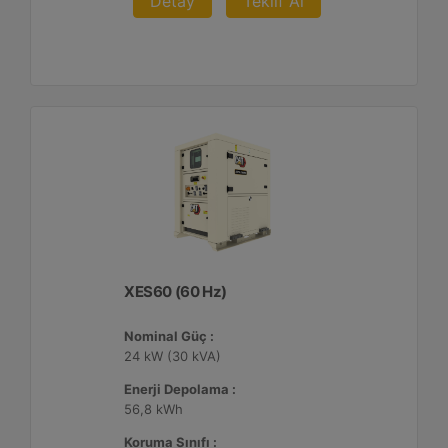
Detay
Teklif Al
XES60 (60 Hz)
Nominal Güç :
24 kW (30 kVA)
Enerji Depolama :
56,8 kWh
Koruma Sınıfı :