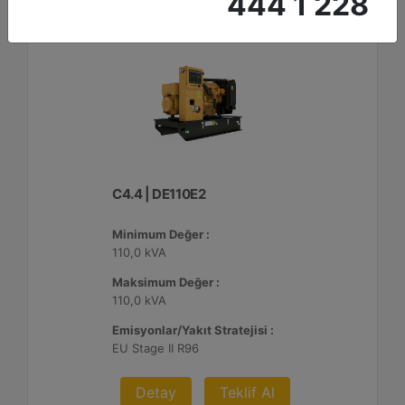
444 1 228
C4.4 | DE110E2
Minimum Değer :
110,0 kVA
Maksimum Değer :
110,0 kVA
Emisyonlar/Yakıt Stratejisi :
EU Stage II R96
Detay
Teklif Al