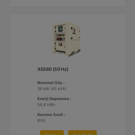
XES60 (50 Hz)
Nominal Güç :
36 kW (45 kVA)
Enerji Depolama :
56,8 kWh
Koruma Sınıfı :
IP55