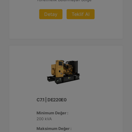
Detay
Teklif Al
C7.1 | DE220E0
Minimum Değer :
200 kVA
Maksimum Değer :