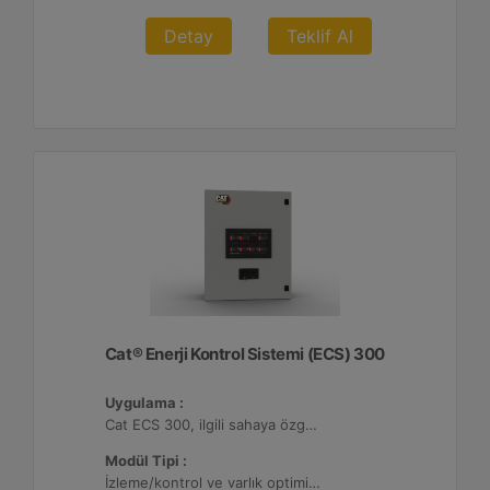
Detay
Teklif Al
Cat® Enerji Kontrol Sistemi (ECS) 300
Uygulama :
Cat ECS 300, ilgili sahaya özgü varlık gereksinimlerini karşılayacak şekilde yapılandırılabildiği çeşitli mikro şebekelerde kullanılmaktadır.
Modül Tipi :
İzleme/kontrol ve varlık optimizasyonu, 4 adede kadar Dağıtılmış Enerji Kaynağı (DER) ile yapılandırılabilir.