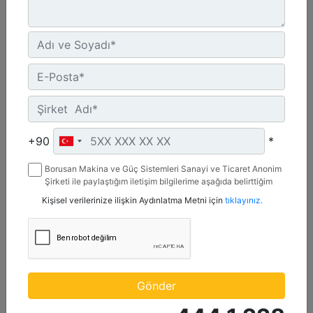
C4.4 | DE88E0
Minimum Değer :
+90
*
88 kVA
Borusan Makina ve Güç Sistemleri Sanayi ve Ticaret Anonim
Maksimum Değer :
Şirketi ile paylaştığım iletişim bilgilerime aşağıda belirttiğim
88 kVA
kanallardan kampanya, etkinlik ve özel fırsatlar ile ilgili
Kişisel verilerinize ilişkin Aydınlatma Metni için
tıklayınız.
mesaj gönderilmesine izin veriyorum.
Emisyonlar/Yakıt Stratejisi :
Yönetmelik Bulunmayan Bölge
Detay
Teklif Al
Gönder