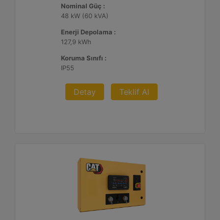
Nominal Güç :
48 kW (60 kVA)
Enerji Depolama :
127,9 kWh
Koruma Sınıfı :
IP55
Detay
Teklif Al