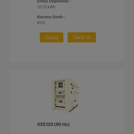
Enerji Depolama :
127,9 kWh
Koruma Sınıfı :
IP55
Detay
Teklif Al
XES120 (60 Hz)