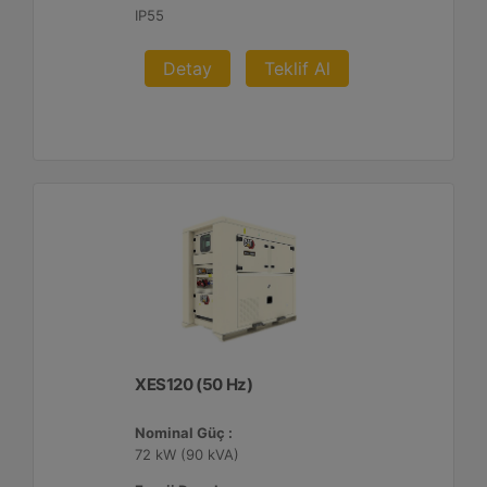
IP55
Detay
Teklif Al
XES120 (50 Hz)
Nominal Güç :
72 kW (90 kVA)