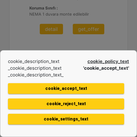
Koruma Sınıfı :
NEMA 1 duvara monte edilebilir
detail
get_offer
cookie_description_text
cookie_policy_text
_cookie_description_text
'cookie_accept_text'
_cookie_description_text_
cookie_accept_text
cookie_reject_text
DE26E3S (50 Hz)
cookie_settings_text
Minimum Değer :