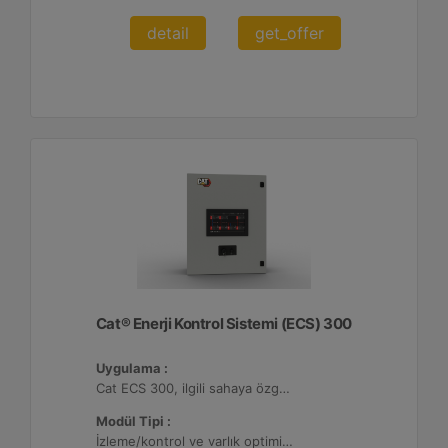
detail
get_offer
Cat® Enerji Kontrol Sistemi (ECS) 300
Uygulama :
Cat ECS 300, ilgili sahaya özgü varlık gereksinimlerini karşılayacak şekilde yapılandırılabildiği çeşitli mikro şebekelerde kullanılmaktadır.
Modül Tipi :
İzleme/kontrol ve varlık optimizasyonu, 4 adede kadar Dağıtılmış Enerji Kaynağı (DER) ile yapılandırılabilir.