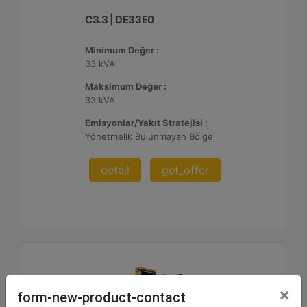
C3.3 | DE33E0
Minimum Değer :
33 kVA
Maksimum Değer :
33 kVA
Emisyonlar/Yakıt Stratejisi :
Yönetmelik Bulunmayan Bölge
detail
get_offer
×
form-new-product-contact