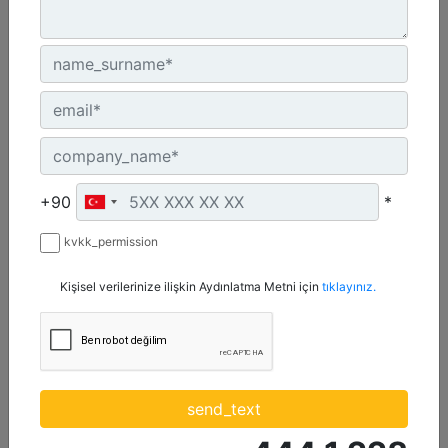
C4.4 | DE88E0
Minimum Değer :
+90
*
88 kVA
kvkk_permission
Maksimum Değer :
88 kVA
Kişisel verilerinize ilişkin Aydınlatma Metni için
tıklayınız.
Emisyonlar/Yakıt Stratejisi :
Yönetmelik Bulunmayan Bölge
detail
get_offer
send_text