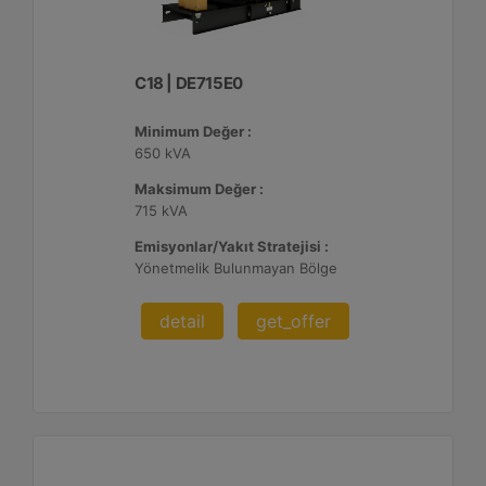
C18 | DE715E0
Minimum Değer :
650 kVA
Maksimum Değer :
715 kVA
Emisyonlar/Yakıt Stratejisi :
Yönetmelik Bulunmayan Bölge
detail
get_offer