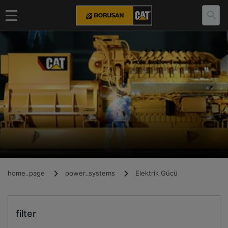
home_page
power_systems
Elektrik Gücü
filter