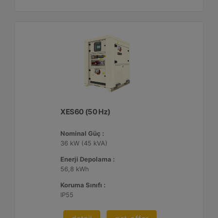
XES60 (50 Hz)
Nominal Güç :
36 kW (45 kVA)
Enerji Depolama :
56,8 kWh
Koruma Sınıfı :
IP55