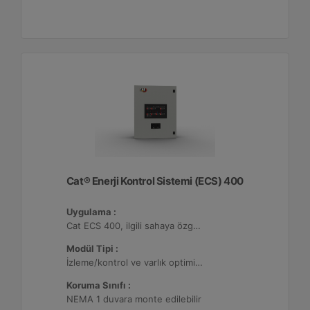
Cat® Enerji Kontrol Sistemi (ECS) 400
Uygulama :
Cat ECS 400, ilgili sahaya özgü varlık gereksinimlerini karşılayacak şekilde yapılandırılabildiği çeşitli mikro şebekelerde kullanılmaktadır.
Modül Tipi :
İzleme/kontrol ve varlık optimizasyonu, 32 adede kadar Dağıtılmış Enerji Kaynağı (DER) ile yapılandırılabilir.
Koruma Sınıfı :
NEMA 1 duvara monte edilebilir