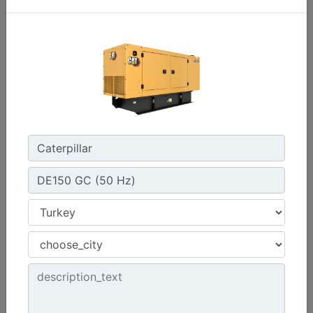
C3.3 | DE50E0
Minimum Değer :
50,0 kVA
Maksimum Değer :
50,0 kVA
Emisyonlar/Yakıt Stratejisi :
Yönetmelik Bulunmayan Bölge
detail
get_offer