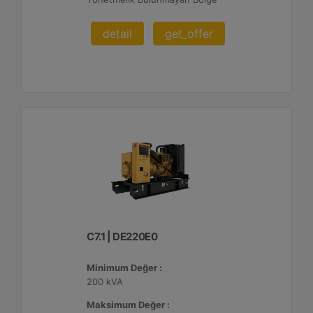
detail
get_offer
C7.1 | DE220E0
Minimum Değer :
200 kVA
Maksimum Değer :