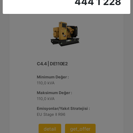
444 1 228
C4.4 | DE110E2
Minimum Değer :
110,0 kVA
Maksimum Değer :
110,0 kVA
Emisyonlar/Yakıt Stratejisi :
EU Stage II R96
detail
get_offer