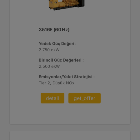
3516E (60 Hz)
Yedek Güç Değeri :
2.750 ekW
Birincil Güç Değerleri :
2.500 ekW
Emisyonlar/Yakıt Stratejisi :
Tier 2, Düşük NOx
detail
get_offer