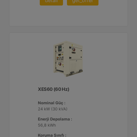
detail
get_offer
XES60 (60 Hz)
Nominal Güç :
24 kW (30 kVA)
Enerji Depolama :
56,8 kWh
Koruma Sınıfı :