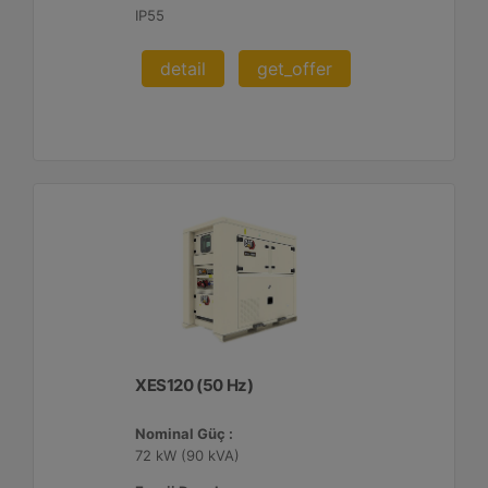
IP55
detail
get_offer
XES120 (50 Hz)
Nominal Güç :
72 kW (90 kVA)