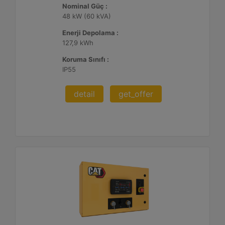
Nominal Güç :
48 kW (60 kVA)
Enerji Depolama :
127,9 kWh
Koruma Sınıfı :
IP55
detail
get_offer