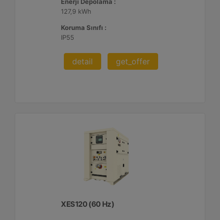
Enerji Depolama :
127,9 kWh
Koruma Sınıfı :
IP55
detail
get_offer
XES120 (60 Hz)