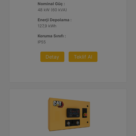
Nominal Güç :
48 kW (60 kVA)
Enerji Depolama :
127,9 kWh
Koruma Sınıfı :
IP55
Detay
Teklif Al