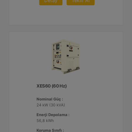
Detay
Teklif Al
XES60 (60 Hz)
Nominal Güç :
24 kW (30 kVA)
Enerji Depolama :
56,8 kWh
Koruma Sınıfı :