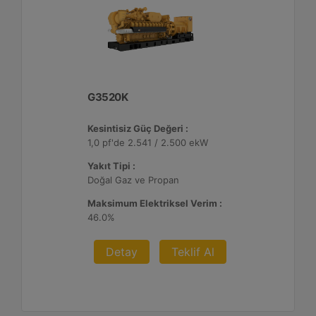
G3520K
Kesintisiz Güç Değeri :
1,0 pf'de 2.541 / 2.500 ekW
Yakıt Tipi :
Doğal Gaz ve Propan
Maksimum Elektriksel Verim :
46.0%
Detay
Teklif Al