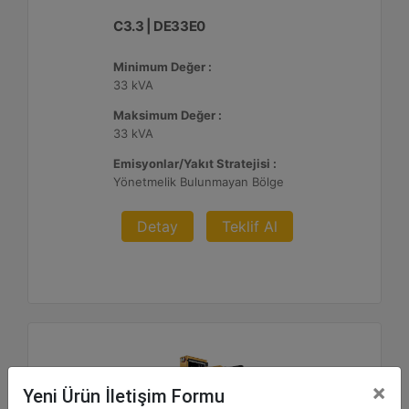
C3.3 | DE33E0
Minimum Değer :
33 kVA
Maksimum Değer :
33 kVA
Emisyonlar/Yakıt Stratejisi :
Yönetmelik Bulunmayan Bölge
Detay
Teklif Al
×
Yeni Ürün İletişim Formu