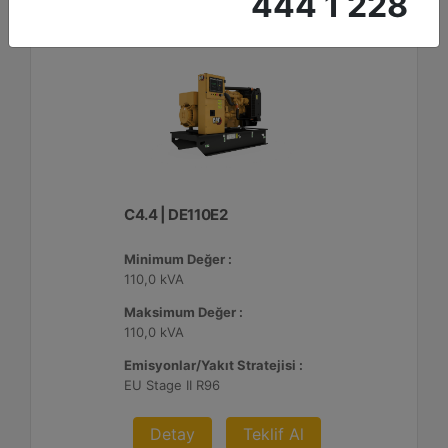
444 1 228
C4.4 | DE110E2
Minimum Değer :
110,0 kVA
Maksimum Değer :
110,0 kVA
Emisyonlar/Yakıt Stratejisi :
EU Stage II R96
Detay
Teklif Al