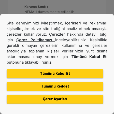
Koruma Sınıfı :
NEMA 1 duvara monte edilebilir
Site deneyiminizi iyileştirmek, içerikleri ve reklamları
Detay
Teklif Al
kişiselleştirmek ve site trafiğini analiz etmek amacıyla
çerezler kullanıyoruz. Çerezler hakkında detaylı bilgi
için
Çerez Politikamızı
inceleyebilirsiniz. Kesinlikle
gerekli olmayan çerezlerin kullanımına ve çerezler
aracılığıyla toplanan kişisel verilerinizin yurt dışına
aktarılmasına onay vermek için
'Tümünü Kabul Et'
butonuna tıklayabilirsiniz.
Tümünü Kabul Et
Tümünü Reddet
DE26E3S (50 Hz)
Çerez Ayarları
Minimum Değer :