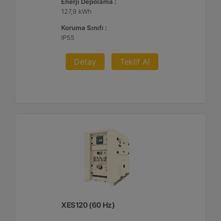
Enerji Depolama :
127,9 kWh
Koruma Sınıfı :
IP55
Detay
Teklif Al
XES120 (60 Hz)