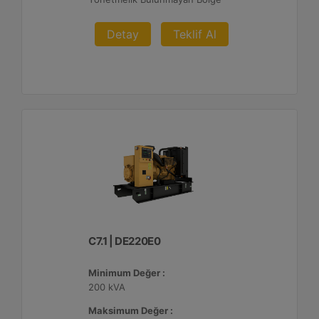
Detay
Teklif Al
C7.1 | DE220E0
Minimum Değer :
200 kVA
Maksimum Değer :