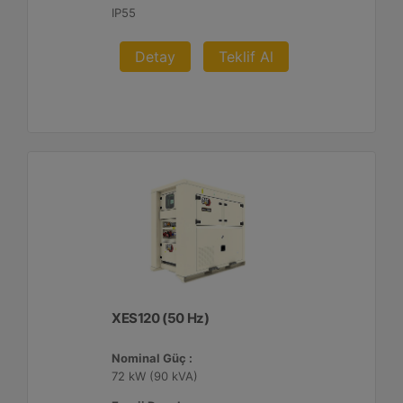
IP55
Detay
Teklif Al
XES120 (50 Hz)
Nominal Güç :
72 kW (90 kVA)