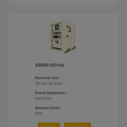
XES60 (50 Hz)
Nominal Güç :
36 kW (45 kVA)
Enerji Depolama :
56,8 kWh
Koruma Sınıfı :
IP55