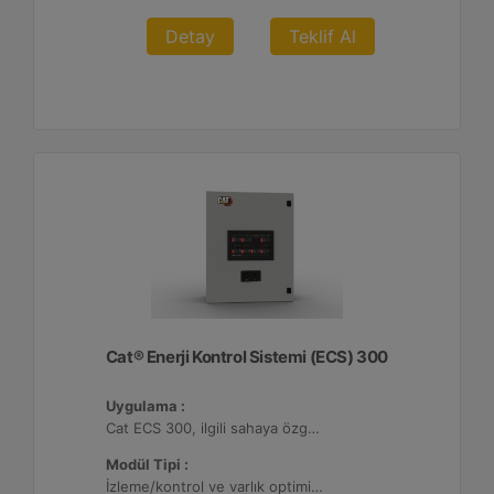
Detay
Teklif Al
Cat® Enerji Kontrol Sistemi (ECS) 300
Uygulama :
Cat ECS 300, ilgili sahaya özgü varlık gereksinimlerini karşılayacak şekilde yapılandırılabildiği çeşitli mikro şebekelerde kullanılmaktadır.
Modül Tipi :
İzleme/kontrol ve varlık optimizasyonu, 4 adede kadar Dağıtılmış Enerji Kaynağı (DER) ile yapılandırılabilir.