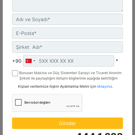
C4.4 | DE88E0
Minimum Değer :
+90
*
88 kVA
Borusan Makina ve Güç Sistemleri Sanayi ve Ticaret Anonim
Maksimum Değer :
Şirketi ile paylaştığım iletişim bilgilerime aşağıda belirttiğim
88 kVA
kanallardan kampanya, etkinlik ve özel fırsatlar ile ilgili
Kişisel verilerinize ilişkin Aydınlatma Metni için
tıklayınız.
mesaj gönderilmesine izin veriyorum.
Emisyonlar/Yakıt Stratejisi :
Yönetmelik Bulunmayan Bölge
Detay
Teklif Al
Gönder