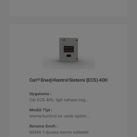
Cat® Enerji Kontrol Sistemi (ECS) 400
Uygulama :
Cat ECS 400, ilgili sahaya özgü varlık gereksinimlerini karşılayacak şekilde yapılandırılabildiği çeşitli mikro şebekelerde kullanılmaktadır.
Modül Tipi :
İzleme/kontrol ve varlık optimizasyonu, 32 adede kadar Dağıtılmış Enerji Kaynağı (DER) ile yapılandırılabilir.
Koruma Sınıfı :
NEMA 1 duvara monte edilebilir