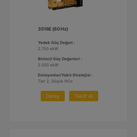
3516E (60 Hz)
Yedek Güç Değeri :
2.750 ekW
Birincil Güç Değerleri :
2.500 ekW
Emisyonlar/Yakıt Stratejisi :
Tier 2, Düşük NOx
Detay
Teklif Al