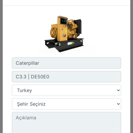
C3.3 | DE50E0
Minimum Değer :
50,0 kVA
Maksimum Değer :
50,0 kVA
Emisyonlar/Yakıt Stratejisi :
Yönetmelik Bulunmayan Bölge
Detay
Teklif Al