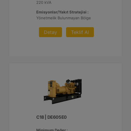
220 kVA
Emisyonlar/Yakıt Stratejisi :
Yönetmelik Bulunmayan Bölge
Detay
Teklif Al
C18 | DE605E0
Minimum Değer :