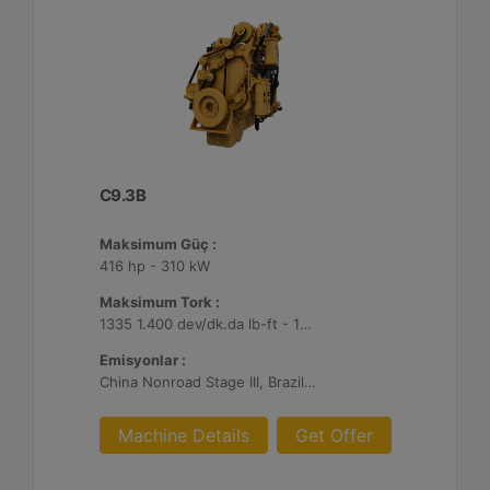
C9.3B
Maksimum Güç :
416 hp - 310 kW
Maksimum Tork :
1335 1.400 dev/dk.da lb-ft - 1810 1.400 dev/dk.da Nm
Emisyonlar :
China Nonroad Stage III, Brazil MAR-1, UN ECE R96 Stage IIIA
Machine Details
Get Offer