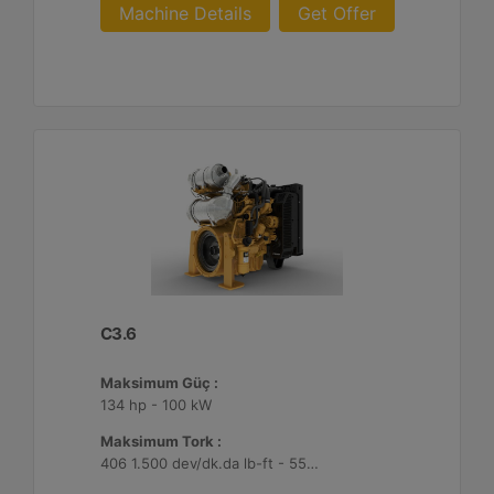
Machine Details
Get Offer
C3.6
Maksimum Güç :
134 hp - 100 kW
Maksimum Tork :
406 1.500 dev/dk.da lb-ft - 550 1.500 dev/dk.da Nm