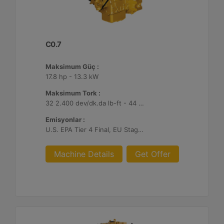
C0.7
Maksimum Güç :
17.8 hp - 13.3 kW
Maksimum Tork :
32 2.400 dev/dk.da lb-ft - 44 2.400 dev/dk.da Nm
Emisyonlar :
U.S. EPA Tier 4 Final, EU Stage V
Machine Details
Get Offer