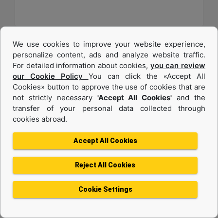
We use cookies to improve your website experience,
personalize content, ads and analyze website traffic.
For detailed information about cookies,
you can review
our Cookie Policy
You can click the «Accept All
Cookies» button to approve the use of cookies that are
not strictly necessary
'Accept All Cookies'
and the
transfer of your personal data collected through
cookies abroad.
C13B
Accept All Cookies
Maksimum Güç :
577 hp - 430 kW
Reject All Cookies
Maksimum Tork :
1943 1.400 dev/dk.da lb-ft - 2634 1.400 dev/dk.da Nm
Cookie Settings
Emisyonlar :
EU Stage V, U.S. EPA Tier 4 Final, Korea Stage V, Japan 2014, China NRIV