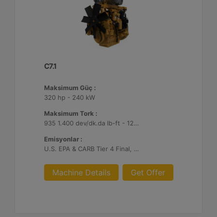
C7.1
Maksimum Güç :
320 hp - 240 kW
Maksimum Tork :
935 1.400 dev/dk.da lb-ft - 1268 1.400 dev/dk.da Nm
Emisyonlar :
U.S. EPA & CARB Tier 4 Final, EU Stage V
Machine Details
Get Offer