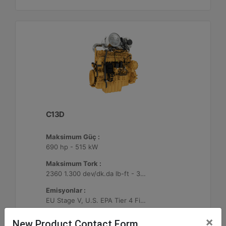
C13D
Maksimum Güç :
690 hp - 515 kW
Maksimum Tork :
2360 1.300 dev/dk.da lb-ft - 3200 1.300 dev/dk.da Nm
Emisyonlar :
EU Stage V, U.S. EPA Tier 4 Final, Korea Stage V, Japan 2014, China NRIV
×
New Product Contact Form
Machine Details
Get Offer