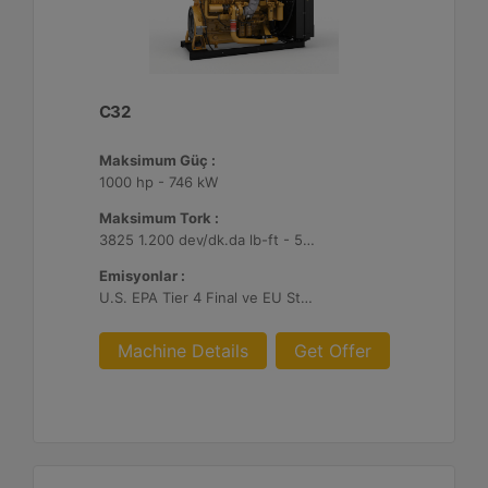
C32
Maksimum Güç :
1000 hp - 746 kW
Maksimum Tork :
3825 1.200 dev/dk.da lb-ft - 5186 1.200 dev/dk.da Nm
Emisyonlar :
U.S. EPA Tier 4 Final ve EU Stage V
Machine Details
Get Offer