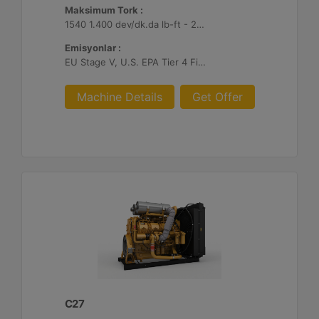
Maksimum Tork :
1540 1.400 dev/dk.da lb-ft - 2088 1.400 dev/dk.da Nm
Emisyonlar :
EU Stage V, U.S. EPA Tier 4 Final, Korea Stage V, Japan 2014 (Tier 4 Final) ve China Nonroad IV
Machine Details
Get Offer
C27