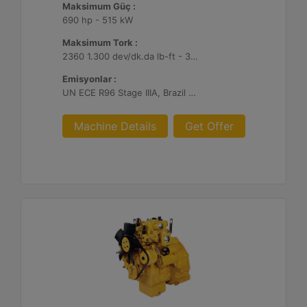
Maksimum Güç :
690 hp - 515 kW
Maksimum Tork :
2360 1.300 dev/dk.da lb-ft - 3200 1.300 dev/dk.da Nm
Emisyonlar :
UN ECE R96 Stage IIIA, Brazil Mar-1, Yönetmelik Bulunmayan Bölge
Machine Details
Get Offer