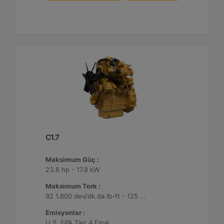
C1.7
Maksimum Güç :
23.8 hp - 17.8 kW
Maksimum Tork :
92 1.800 dev/dk.da lb-ft - 125 1.800 dev/dk.da Nm
Emisyonlar :
U.S. EPA Tier 4 Final