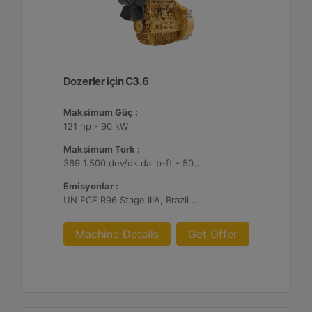
Dozerler için C3.6
Maksimum Güç :
121 hp - 90 kW
Maksimum Tork :
369 1.500 dev/dk.da lb-ft - 500 1.500 dev/dk.da Nm
Emisyonlar :
UN ECE R96 Stage IIIA, Brazil MAR-1
Machine Details
Get Offer