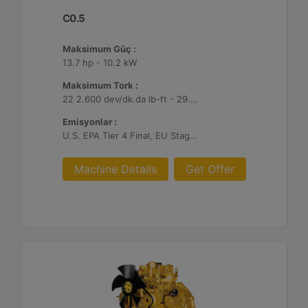
C0.5
Maksimum Güç :
13.7 hp - 10.2 kW
Maksimum Tork :
22 2.600 dev/dk.da lb-ft - 29.7 2.600 dev/dk.da Nm
Emisyonlar :
U.S. EPA Tier 4 Final, EU Stage V
Machine Details
Get Offer