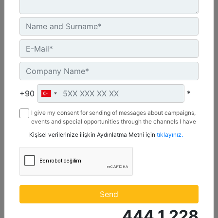
UN ECE R96 Stage IIIA, Brazil Mar-1, Yönetmelik Bulunmayan Bölge
Machine Details
Get Offer
+90
*
I give my consent for sending of messages about campaigns,
events and special opportunities through the channels I have
mentioned below to my contact information I share with
Kişisel verilerinize ilişkin Aydınlatma Metni için
tıklayınız.
Borusan Makina ve Güç Sistemleri Sanayi ve Ticaret Anonim
Sirketi.
C13D
Maksimum Güç :
Send
690 hp - 515 kW
444 1 228