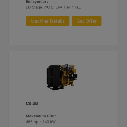
Emisyonlar :
EU Stage V/U.S. EPA Tier 4 Final/ Japan 2014 (Tier 4 Final)
Machine Details
Get Offer
C9.3B
Maksimum Güç :
456 hp - 340 kW