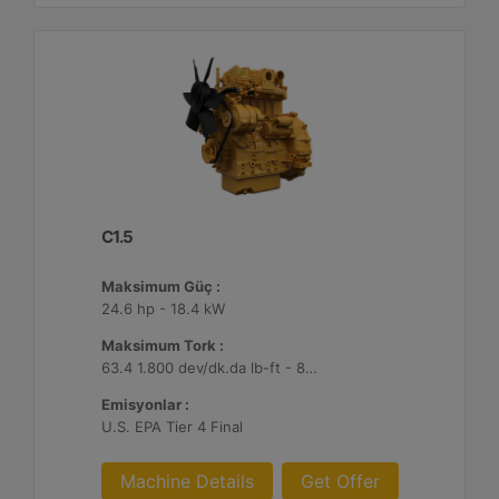
C1.5
Maksimum Güç :
24.6 hp - 18.4 kW
Maksimum Tork :
63.4 1.800 dev/dk.da lb-ft - 86 1.800 dev/dk.da Nm
Emisyonlar :
U.S. EPA Tier 4 Final
Machine Details
Get Offer