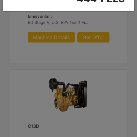
Maksimum Tork :
2360 1.300 dev/dk.da lb-ft - 3200 1.300 dev/dk.da Nm
Emisyonlar :
EU Stage V, U.S. EPA Tier 4 Final, Korea Stage V, Japan 2014, China NRIV
Machine Details
Get Offer
C13D