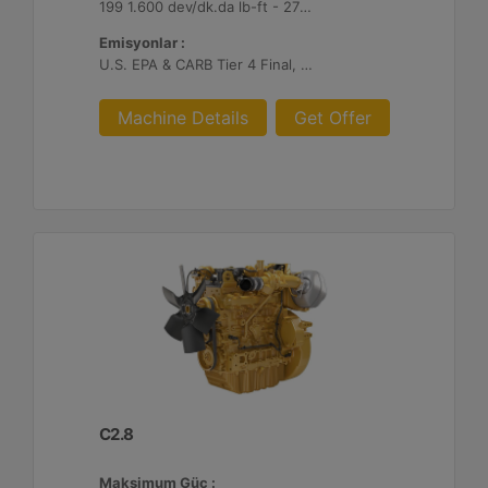
199 1.600 dev/dk.da lb-ft - 270 1.600 dev/dk.da Nm
Emisyonlar :
U.S. EPA & CARB Tier 4 Final, EU Stage V
Machine Details
Get Offer
C2.8
Maksimum Güç :