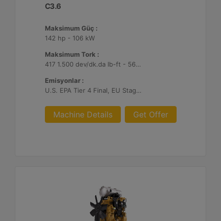
C3.6
Maksimum Güç :
142 hp - 106 kW
Maksimum Tork :
417 1.500 dev/dk.da lb-ft - 566 1.500 dev/dk.da Nm
Emisyonlar :
U.S. EPA Tier 4 Final, EU Stage V, Japan 2014
Machine Details
Get Offer