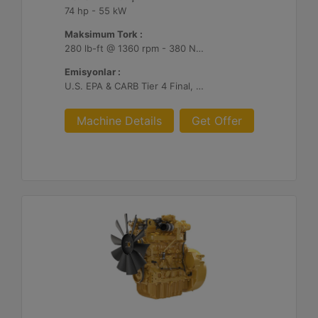
74 hp - 55 kW
Maksimum Tork :
280 lb-ft @ 1360 rpm - 380 Nm @ 1360 rpm
Emisyonlar :
U.S. EPA & CARB Tier 4 Final, EU Stage V
Machine Details
Get Offer