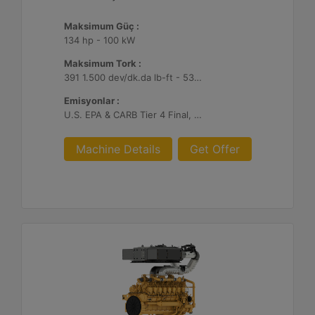
Maksimum Güç :
134 hp - 100 kW
Maksimum Tork :
391 1.500 dev/dk.da lb-ft - 530 1.500 dev/dk.da Nm
Emisyonlar :
U.S. EPA & CARB Tier 4 Final, EU Stage V
Machine Details
Get Offer