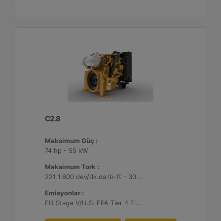
C2.8
Maksimum Güç :
74 hp - 55 kW
Maksimum Tork :
221 1.600 dev/dk.da lb-ft - 300 1.600 dev/dk.da Nm
Emisyonlar :
EU Stage V/U.S. EPA Tier 4 Final/ Japan 2014 (Tier 4 Final)