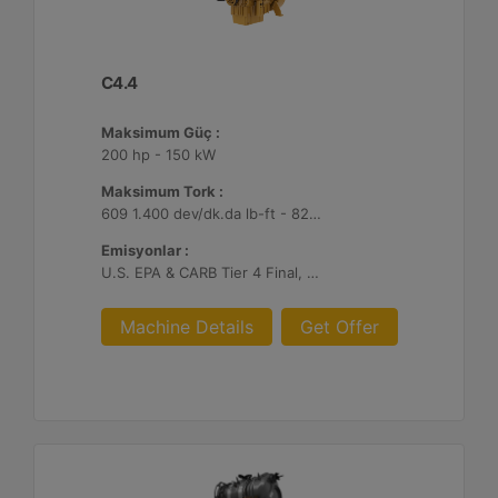
C4.4
Maksimum Güç :
200 hp - 150 kW
Maksimum Tork :
609 1.400 dev/dk.da lb-ft - 825 1.400 dev/dk.da Nm
Emisyonlar :
U.S. EPA & CARB Tier 4 Final, EU Stage V
Machine Details
Get Offer