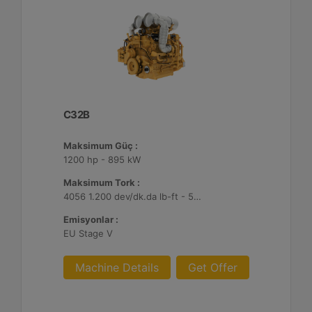
C32B
Maksimum Güç :
1200 hp - 895 kW
Maksimum Tork :
4056 1.200 dev/dk.da lb-ft - 5499 1.200 dev/dk.da Nm
Emisyonlar :
EU Stage V
Machine Details
Get Offer