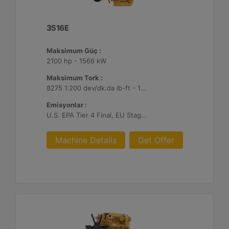
3516E
Maksimum Güç :
2100 hp - 1566 kW
Maksimum Tork :
8275 1.200 dev/dk.da lb-ft - 11220 1.200 dev/dk.da Nm
Emisyonlar :
U.S. EPA Tier 4 Final, EU Stage V
Machine Details
Get Offer