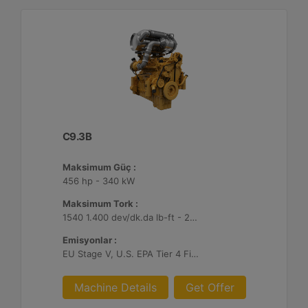
C9.3B
Maksimum Güç :
456 hp - 340 kW
Maksimum Tork :
1540 1.400 dev/dk.da lb-ft - 2088 1.400 dev/dk.da Nm
Emisyonlar :
EU Stage V, U.S. EPA Tier 4 Final, Korea Stage V, Japan 2014, China NRIV
Machine Details
Get Offer