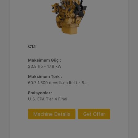
C1.1
Maksimum Güç :
23.8 hp - 17.8 kW
Maksimum Tork :
60.7 1.600 dev/dk.da lb-ft - 82.3 1.600 dev/dk.da Nm
Emisyonlar :
U.S. EPA Tier 4 Final
Machine Details
Get Offer