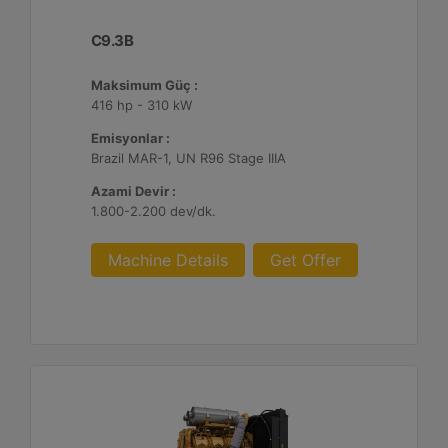
C9.3B
Maksimum Güç :
416 hp - 310 kW
Emisyonlar :
Brazil MAR-1, UN R96 Stage IIIA
Azami Devir :
1.800-2.200 dev/dk.
Machine Details
Get Offer