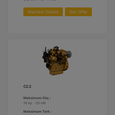
Machine Details
Get Offer
C2.2
Maksimum Güç :
74 hp - 55 kW
Maksimum Tork :