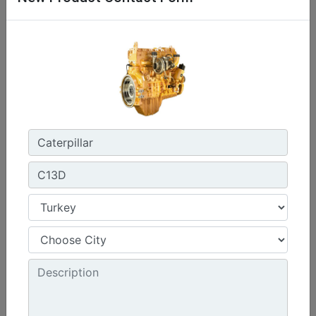
C13D
Maksimum Güç :
690 hp - 515 kW
Maksimum Tork :
2360 1.300 dev/dk.da lb-ft - 3200 1.300 dev/dk.da Nm
Emisyonlar :