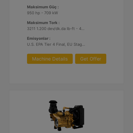
Maksimum Güç :
950 hp - 709 kW
Maksimum Tork :
3211 1.200 dev/dk.da lb-ft - 4354 1.200 dev/dk.da Nm
Emisyonlar :
U.S. EPA Tier 4 Final, EU Stage V
Machine Details
Get Offer