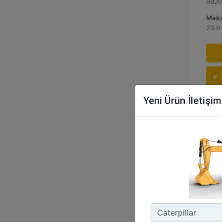
6920
Maks
23.9
Yeni Ürün İletişi
336