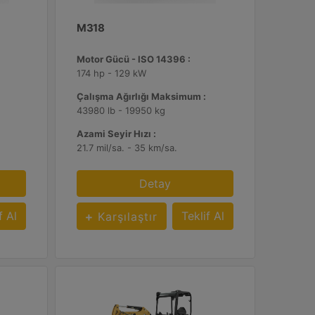
M318
Motor Gücü - ISO 14396 :
174 hp - 129 kW
Çalışma Ağırlığı Maksimum :
43980 lb - 19950 kg
Azami Seyir Hızı :
21.7 mil/sa. - 35 km/sa.
Detay
f Al
Teklif Al
Karşılaştır