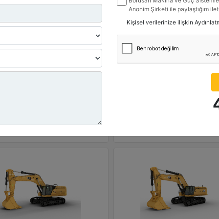
Borusan Makina ve Güç Sistemler
Güç - ISO 9249 :
Net Güç - ISO 9249 :
Anonim Şirketi ile paylaştığım ile
hp - 223.5 kW
346 hp - 258.3 kW
belirttiğim kanallardan kampanya, 
Kişisel verilerinize ilişkin Aydınla
ile ilgili mesaj gönderilmesine izi
ma Ağırlığı :
Çalışma Ağırlığı :
0 lb - 36800 kg
83100 lb - 37700 kg
imum Kazı Derinliği :
Maksimum Kazı Derinliği :
 ft - 8210 mm
26.9 ft - 8210 mm
Detay
Detay
Teklif Al
Tekli
Karşılaştır
Karşılaştır