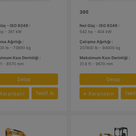
395
Güç - ISO 9249 :
Net Güç - ISO 9249 :
hp - 361 kW
542 hp - 404 kW
ma Ağırlığı :
Çalışma Ağırlığı :
00 lb - 73890 kg
207400 lb - 94000 kg
imum Kazı Derinliği :
Maksimum Kazı Derinliği :
 ft - 8570 mm
31.9 ft - 9670 mm
Detay
Detay
Teklif Al
Tekli
Karşılaştır
Karşılaştır