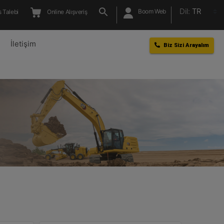
Dil:
TR
Boom Web
 Talebi
Online Alışveriş
l
İletişim
Biz Sizi Arayalım