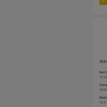
313 
Net 
73 h
Çalış
3040
Maks
19.8