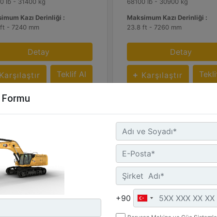
0 lb - 31400 kg
68100 lb - 30900 kg
imum Kazı Derinliği :
Maksimum Kazı Derinliği :
 ft - 7240 mm
23.8 ft - 7260 mm
Detay
Detay
Teklif Al
Tekli
Karşılaştır
Karşılaştır
m Formu
+90
340