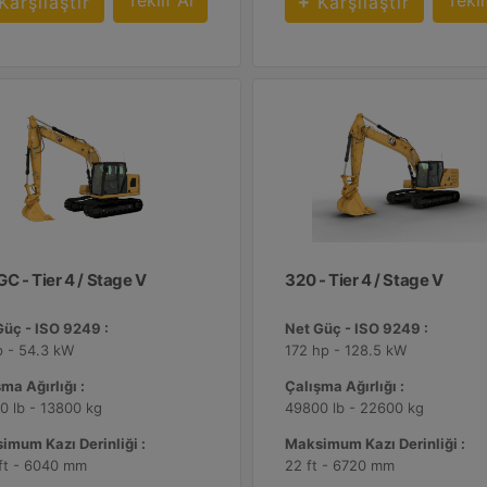
Teklif Al
Tekli
Karşılaştır
Karşılaştır
GC - Tier 4 / Stage V
320 - Tier 4 / Stage V
Güç - ISO 9249 :
Net Güç - ISO 9249 :
p - 54.3 kW
172 hp - 128.5 kW
ma Ağırlığı :
Çalışma Ağırlığı :
0 lb - 13800 kg
49800 lb - 22600 kg
imum Kazı Derinliği :
Maksimum Kazı Derinliği :
 ft - 6040 mm
22 ft - 6720 mm