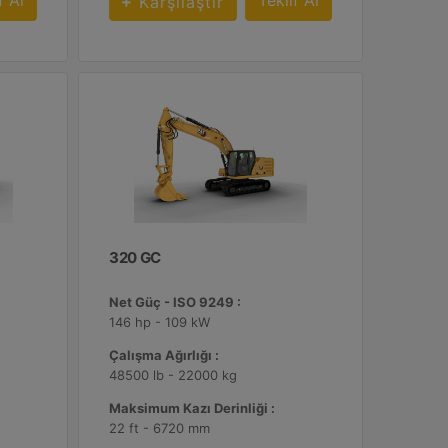
f Al
Teklif Al
Karşılaştır
320 GC
Net Güç - ISO 9249 :
146 hp - 109 kW
Çalışma Ağırlığı :
48500 lb - 22000 kg
Maksimum Kazı Derinliği :
22 ft - 6720 mm