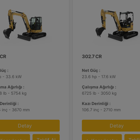
 CR
302.7 CR
Güç :
Net Güç :
p - 33.6 kW
23.6 hp - 17.6 kW
ma Ağırlığı :
Çalışma Ağırlığı :
8 lb - 5754 kg
6725 lb - 3050 kg
Derinliği :
Kazı Derinliği :
5 inç - 3670 mm
106.7 inç - 2710 mm
Detay
Detay