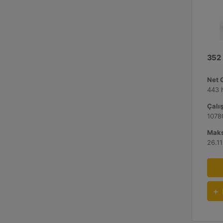
352
Net 
443 
Çalış
1078
Maks
26.11