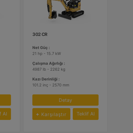
302 CR
Net Güç :
21 hp - 15.7 kW
Çalışma Ağırlığı :
4987 lb - 2262 kg
Kazı Derinliği :
101.2 inç - 2570 mm
Detay
f Al
Teklif Al
Karşılaştır