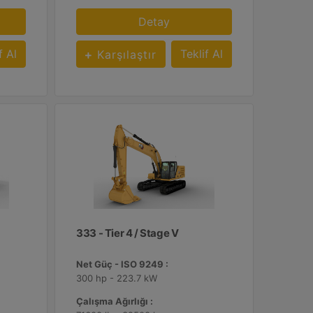
Detay
f Al
Teklif Al
Karşılaştır
333 - Tier 4 / Stage V
Net Güç - ISO 9249 :
300 hp - 223.7 kW
Çalışma Ağırlığı :