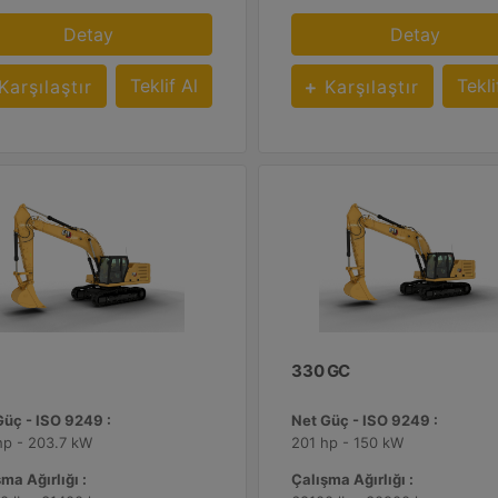
Detay
Detay
Teklif Al
Tekli
Karşılaştır
Karşılaştır
330 GC
Güç - ISO 9249 :
Net Güç - ISO 9249 :
hp - 203.7 kW
201 hp - 150 kW
ma Ağırlığı :
Çalışma Ağırlığı :