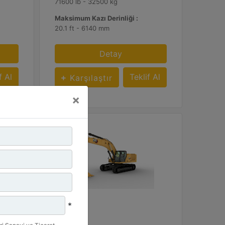
71600 lb - 32500 kg
Maksimum Kazı Derinliği :
20.1 ft - 6140 mm
Detay
f Al
Teklif Al
Karşılaştır
×
*
350