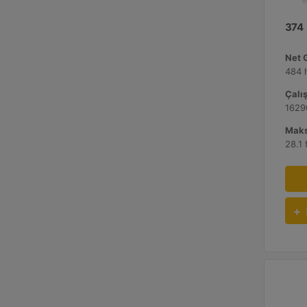
374
Net 
484 
Çalış
1629
Maks
28.1