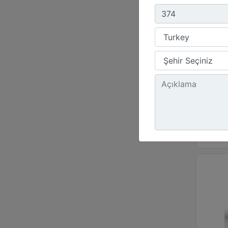
Net 
300 
Çalış
8110
Maks
26.11