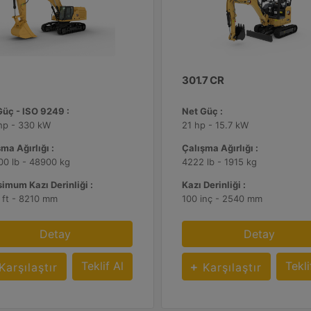
301.7 CR
Güç - ISO 9249 :
Net Güç :
hp - 330 kW
21 hp - 15.7 kW
ma Ağırlığı :
Çalışma Ağırlığı :
00 lb - 48900 kg
4222 lb - 1915 kg
imum Kazı Derinliği :
Kazı Derinliği :
 ft - 8210 mm
100 inç - 2540 mm
Detay
Detay
Teklif Al
Tekli
Karşılaştır
Karşılaştır