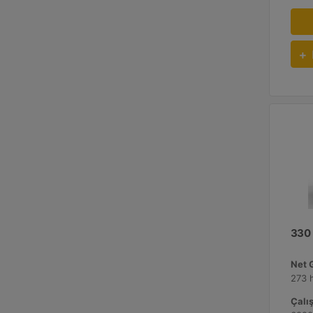
330
Net 
273 
Çalış