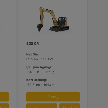
308 CR
Net Güç :
69.5 hp - 51.8 kW
Çalışma Ağırlığı :
18493 lb - 8387 kg
Kazı Derinliği :
182.8 inç - 4643 mm
Detay