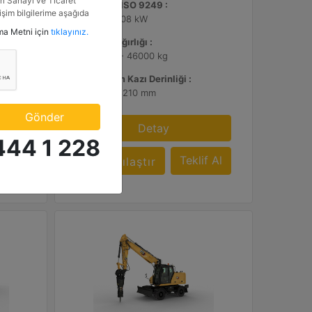
i Sanayi ve Ticaret
Net Güç - ISO 9249 :
tişim bilgilerime aşağıda
413 hp - 308 kW
etkinlik ve özel fırsatlar
tma Metni için
tıklayınız.
n veriyorum.
Çalışma Ağırlığı :
105100 lb - 46000 kg
Maksimum Kazı Derinliği :
26.11 ft - 8210 mm
Gönder
Detay
444 1 228
f Al
Teklif Al
Karşılaştır