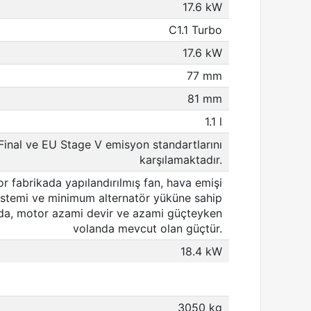
17.6 kW
C1.1 Turbo
17.6 kW
77 mm
81 mm
1.1 l
 Final ve EU Stage V emisyon standartlarını
karşılamaktadır.
or fabrikada yapılandırılmış fan, hava emişi
istemi ve minimum alternatör yüküne sahip
ında, motor azami devir ve azami güçteyken
volanda mevcut olan güçtür.
18.4 kW
3050 kg