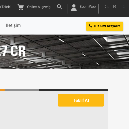
Dil:
TR
Boom Web
 Talebi
Online Alışveriş
l
İletişim
Biz Sizi Arayalım
.7 CR
Teklif Al