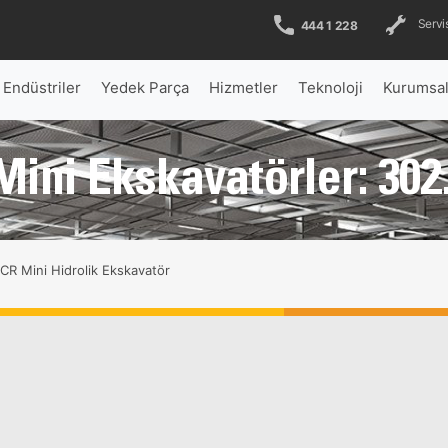
Servis
444 1 228
Endüstriler
Yedek Parça
Hizmetler
Teknoloji
Kurumsa
Mini Ekskavatörler: 302
CR Mini Hidrolik Ekskavatör