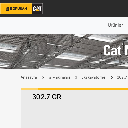
Ürünler
Cat 
Anasayfa
İş Makinaları
Ekskavatörler
302.7 
302.7 CR