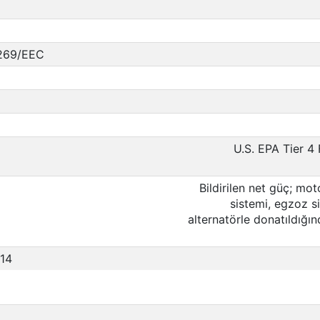
1269/EEC
U.S. EPA Tier 4
Bildirilen net güç; mot
sistemi, egzoz s
alternatörle donatıldığ
014