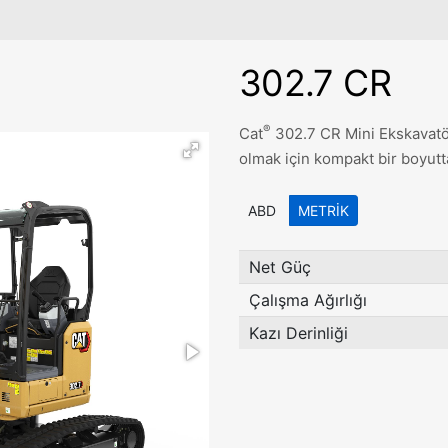
302.7 CR
®
Cat
302.7 CR Mini Ekskavatör
olmak için kompakt bir boyut
ABD
METRIK
Net Güç
Çalışma Ağırlığı
Kazı Derinliği