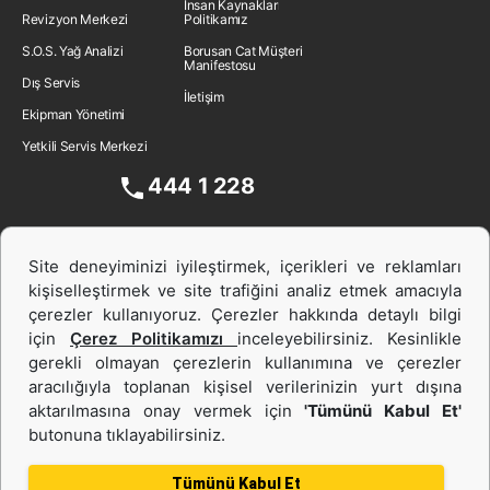
İnsan Kaynakları
Revizyon Merkezi
Politikamız
S.O.S. Yağ Analizi
Borusan Cat Müşteri
Manifestosu
Dış Servis
İletişim
Ekipman Yönetimi
Yetkili Servis Merkezi
444 1 228
Site deneyiminizi iyileştirmek, içerikleri ve reklamları
kişiselleştirmek ve site trafiğini analiz etmek amacıyla
çerezler kullanıyoruz. Çerezler hakkında detaylı bilgi
için
Çerez Politikamızı
inceleyebilirsiniz. Kesinlikle
gerekli olmayan çerezlerin kullanımına ve çerezler
aracılığıyla toplanan kişisel verilerinizin yurt dışına
İş Makinası ve Güç Sistemleri
aktarılmasına onay vermek için
'Tümünü Kabul Et'
butonuna tıklayabilirsiniz.
İkinci el ve Kiralama
Tümünü Kabul Et