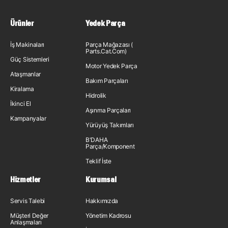
Ürünler
Yedek Parça
İş Makinaları
Parça Mağazası (
Parts.Cat.Com)
Güç Sistemleri
Motor Yedek Parça
Ataşmanlar
Bakım Parçaları
Kiralama
Hidrolik
İkinci El
Aşınma Parçaları
Kampanyalar
Yürüyüş Takımları
B'DAHA
Parça/Komponent
Teklif İste
Hizmetler
Kurumsal
Servis Talebi
Hakkımızda
Müşteri Değer
Yönetim Kadrosu
Anlaşmaları