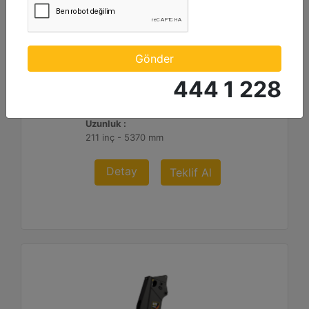
S3090
Ağırlık, boma monteli :
Gönder
19889 lb - 9020 kg
444 1 228
Ağırlık, stiğe monte :
19316 lb - 8760 kg
Uzunluk :
211 inç - 5370 mm
Detay
Teklif Al