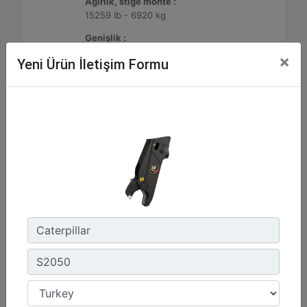
Ağırlık, stiğe monte :
15259 lb - 6920 kg
Genişlik :
46 inç - 1160 mm
×
Yeni Ürün İletişim Formu
Detay
Teklif Al
S2070