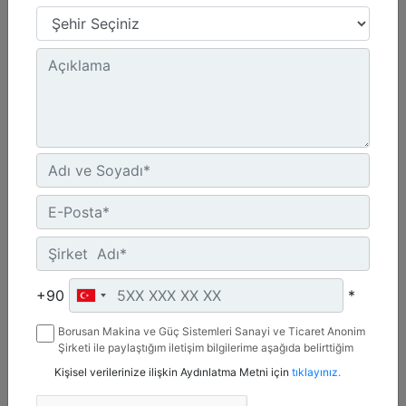
Ağırlık, boma monteli :
12822 lb - 5815 kg
Uzunluk :
153 ft - 3875 m
Yükseklik :
70 inç - 1770 mm
Detay
Teklif Al
+90
*
Borusan Makina ve Güç Sistemleri Sanayi ve Ticaret Anonim
Şirketi ile paylaştığım iletişim bilgilerime aşağıda belirttiğim
kanallardan kampanya, etkinlik ve özel fırsatlar ile ilgili
Kişisel verilerinize ilişkin Aydınlatma Metni için
tıklayınız.
mesaj gönderilmesine izin veriyorum.