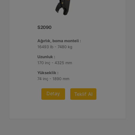
S2090
Ağırlık, boma monteli :
16493 lb - 7480 kg
Uzunluk :
170 inç - 4325 mm
Yükseklik :
74 inç - 1890 mm
Detay
Teklif Al