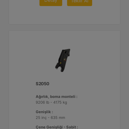
Detay
Teklif Al
S2050
Ağırlık, boma monteli :
9206 lb - 4175 kg
Genişlik :
25 inç - 635 mm
Çene Genişliği - Sabit :