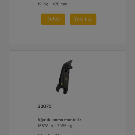
19 inç - 476 mm
Detay
Teklif Al
S3070
Ağırlık, boma monteli :
15578 lb - 7065 kg