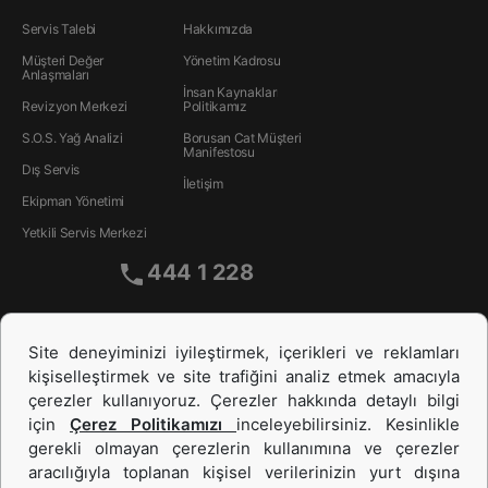
Servis Talebi
Hakkımızda
Müşteri Değer
Yönetim Kadrosu
Anlaşmaları
İnsan Kaynakları
Revizyon Merkezi
Politikamız
S.O.S. Yağ Analizi
Borusan Cat Müşteri
Manifestosu
Dış Servis
İletişim
Ekipman Yönetimi
Yetkili Servis Merkezi
444 1 228
Site deneyiminizi iyileştirmek, içerikleri ve reklamları
kişiselleştirmek ve site trafiğini analiz etmek amacıyla
çerezler kullanıyoruz. Çerezler hakkında detaylı bilgi
için
Çerez Politikamızı
inceleyebilirsiniz. Kesinlikle
gerekli olmayan çerezlerin kullanımına ve çerezler
aracılığıyla toplanan kişisel verilerinizin yurt dışına