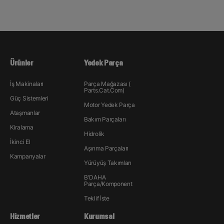
Ürünler
Yedek Parça
İş Makinaları
Parça Mağazası (
Parts.Cat.Com)
Güç Sistemleri
Motor Yedek Parça
Ataşmanlar
Bakım Parçaları
Kiralama
Hidrolik
İkinci El
Aşınma Parçaları
Kampanyalar
Yürüyüş Takımları
B'DAHA
Parça/Komponent
Teklif İste
Hizmetler
Kurumsal