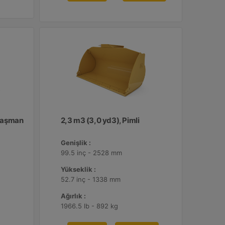
Ataşman
2,3 m3 (3,0 yd3), Pimli
Genişlik :
99.5 inç - 2528 mm
Yükseklik :
52.7 inç - 1338 mm
Ağırlık :
1966.5 lb - 892 kg