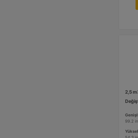
2,5 m
Değişt
Genişli
99.2 i
Yüksek
54.3 i