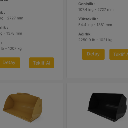
Genişlik :
107.4 inç - 2727 mm
k :
inç - 2727 mm
Yükseklik :
54.4 inç - 1381 mm
lik :
nç - 1378 mm
Ağırlık :
2250.9 lb - 1021 kg
 :
 lb - 1007 kg
Detay
Teklif 
Detay
Teklif Al