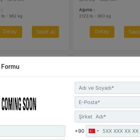
 :
Ağırlık :
 lb - 962 kg
2123 lb - 963 kg
Detay
Detay
Teklif Al
Tekli
m Formu
5 m3 (3,3 yd3) Pimli
2,5 m3 (3,3 yd3) Pimli
işlik :
Genişlik :
+90
5 inç - 2528 mm
107.4 inç - 2727 mm