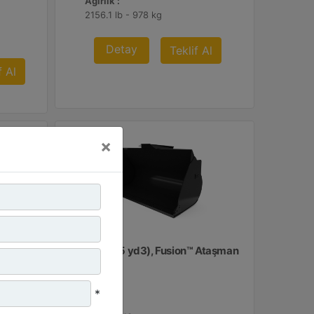
Ağırlık :
2156.1 lb - 978 kg
Detay
Teklif Al
f Al
×
2,7 m3 (3,5 yd3), Fusion™ Ataşman
Değiştirici
*
Genişlik :