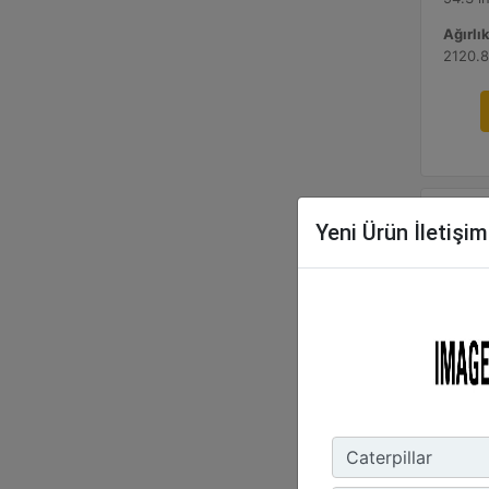
Ağırlık
2120.8
Yeni Ürün İletişi
2,
Gen
99.