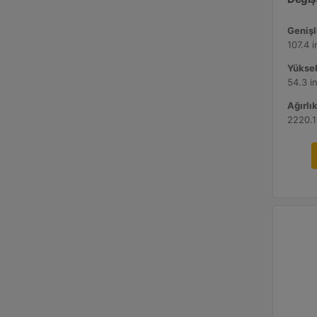
Genişli
107.4 
Yüksek
54.3 i
Ağırlık
2220.1