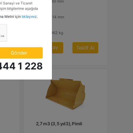
100 inç - 2540 mm
i Sanayi ve Ticaret
tişim bilgilerime aşağıda
Yükseklik :
etkinlik ve özel fırsatlar
tma Metni için
tıklayınız.
55.7 inç - 1414 mm
n veriyorum.
Ağırlık :
2120.8 lb - 962 kg
Al
Detay
Teklif Al
Gönder
444 1 228
2,7 m3 (3,5 yd3), Pimli