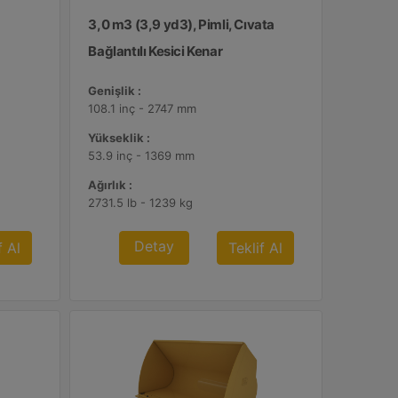
3,0 m3 (3,9 yd3), Pimli, Cıvata
Bağlantılı Kesici Kenar
Genişlik :
108.1 inç - 2747 mm
Yükseklik :
53.9 inç - 1369 mm
Ağırlık :
2731.5 lb - 1239 kg
Detay
f Al
Teklif Al