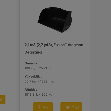
2,1 m3 (2,7 yd3), Fusion™ Ataşman
Değiştirici
Genişlik :
100 inç - 2540 mm
Yükseklik :
50.7 inç - 1289 mm
Ağırlık :
1818.8 lb - 825 kg
Al
Detay
Teklif Al