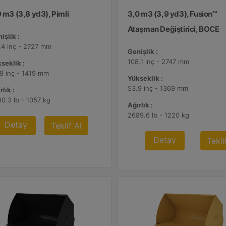
 m3 (3,8 yd3), Pimli
3,0 m3 (3,9 yd3), Fusion™
Ataşman Değiştirici, BOCE
işlik :
.4 inç - 2727 mm
Genişlik :
108.1 inç - 2747 mm
seklik :
9 inç - 1419 mm
Yükseklik :
53.9 inç - 1369 mm
rlık :
0.3 lb - 1057 kg
Ağırlık :
2689.6 lb - 1220 kg
Detay
Teklif Al
Detay
Tekli