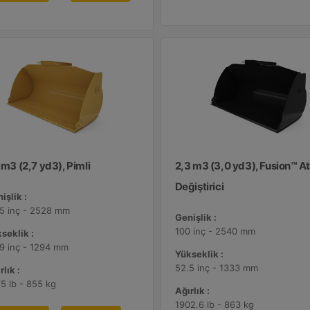
 m3 (2,7 yd3), Pimli
2,3 m3 (3,0 yd3), Fusion™ 
Değiştirici
işlik :
5 inç - 2528 mm
Genişlik :
100 inç - 2540 mm
seklik :
9 inç - 1294 mm
Yükseklik :
52.5 inç - 1333 mm
rlık :
5 lb - 855 kg
Ağırlık :
1902.6 lb - 863 kg