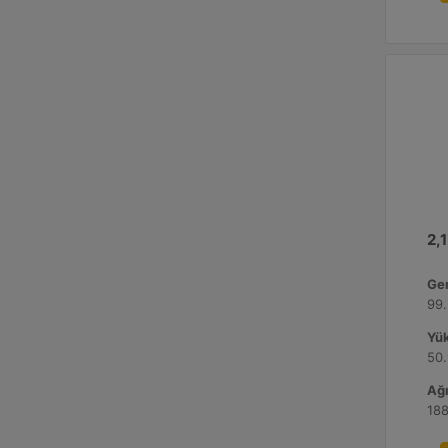
2,1
Gen
99.
Yük
50.
Ağı
188