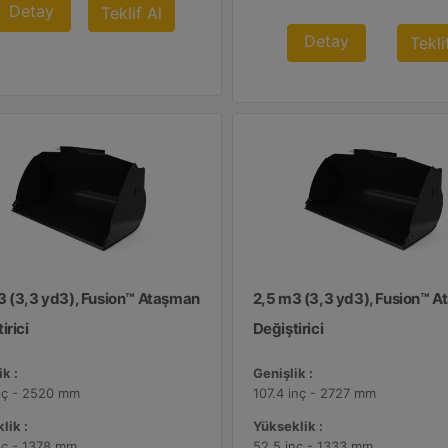
Detay
Teklif Al
Detay
Tekli
3 (3,3 yd3), Fusion™ Ataşman
2,5 m3 (3,3 yd3), Fusion™ 
irici
Değiştirici
k :
Genişlik :
nç - 2520 mm
107.4 inç - 2727 mm
lik :
Yükseklik :
nç - 1378 mm
52.5 inç - 1333 mm