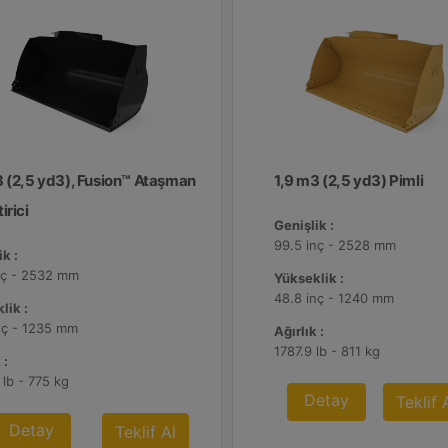
3 (2,5 yd3), Fusion™ Ataşman
1,9 m3 (2,5 yd3) Pimli
irici
Genişlik :
99.5 inç - 2528 mm
k :
nç - 2532 mm
Yükseklik :
48.8 inç - 1240 mm
lik :
nç - 1235 mm
Ağırlık :
1787.9 lb - 811 kg
 :
 lb - 775 kg
Detay
Teklif 
Detay
Teklif Al