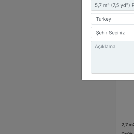
Yük
54.
Ağı
215
2,7 m
Değişt