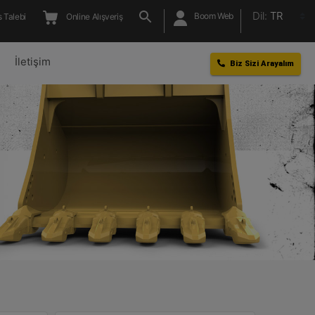
Dil:
TR
Boom Web
 Talebi
Online Alışveriş
l
İletişim
Biz Sizi Arayalım