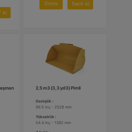
Detay
Teklif Al
f Al
Ataşman
2,5 m3 (3,3 yd3) Pimli
Genişlik :
99.5 inç - 2528 mm
Yükseklik :
54.4 inç - 1382 mm