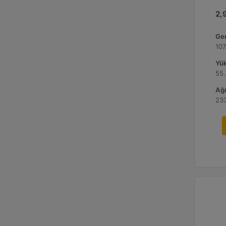
2,9
Gen
107
Yük
55.
Ağı
233