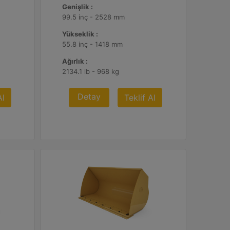
Genişlik :
99.5 inç - 2528 mm
Yükseklik :
55.8 inç - 1418 mm
Ağırlık :
2134.1 lb - 968 kg
Detay
Al
Teklif Al