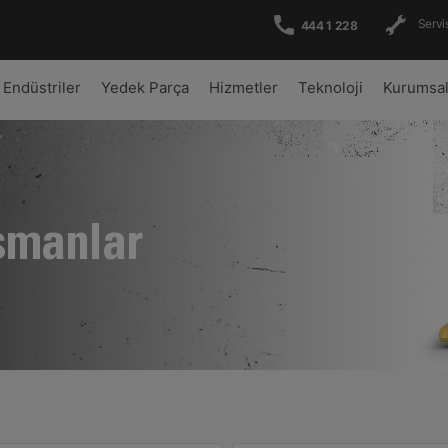
Servis
444 1 228
Endüstriler
Yedek Parça
Hizmetler
Teknoloji
Kurumsa
şmanlar