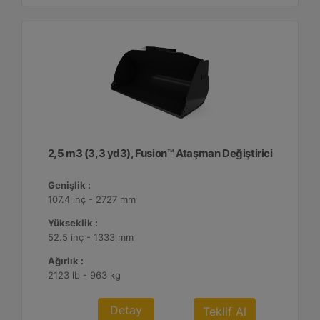
2,5 m3 (3,3 yd3), Fusion™ Ataşman Değiştirici
Genişlik :
107.4 inç - 2727 mm
Yükseklik :
52.5 inç - 1333 mm
Ağırlık :
2123 lb - 963 kg
Detay
Teklif Al