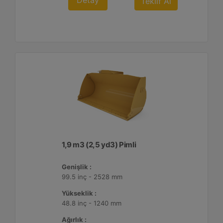
Detay
Teklif Al
1,9 m3 (2,5 yd3) Pimli
Genişlik :
99.5 inç - 2528 mm
Yükseklik :
48.8 inç - 1240 mm
Ağırlık :