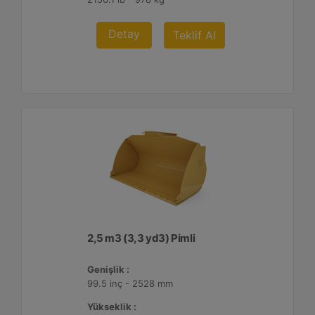
Detay
Teklif Al
2,5 m3 (3,3 yd3) Pimli
Genişlik :
99.5 inç - 2528 mm
Yükseklik :