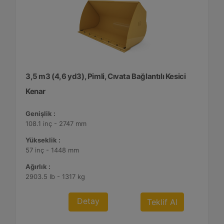
3,5 m3 (4,6 yd3), Pimli, Cıvata Bağlantılı Kesici
Kenar
Genişlik :
108.1 inç - 2747 mm
Yükseklik :
57 inç - 1448 mm
Ağırlık :
2903.5 lb - 1317 kg
Detay
Teklif Al