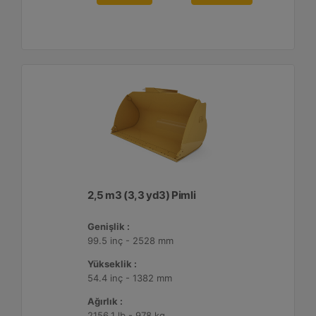
2,5 m3 (3,3 yd3) Pimli
Genişlik :
99.5 inç - 2528 mm
Yükseklik :
54.4 inç - 1382 mm
Ağırlık :
2156.1 lb - 978 kg