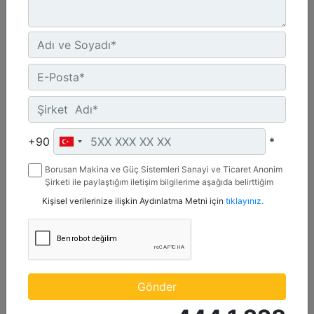
2,7 m3 (3,5 yd3), Pimli
Genişlik :
+90
*
107.4 inç - 2727 mm
Yükseklik :
Borusan Makina ve Güç Sistemleri Sanayi ve Ticaret Anonim
54.4 inç - 1381 mm
Şirketi ile paylaştığım iletişim bilgilerime aşağıda belirttiğim
kanallardan kampanya, etkinlik ve özel fırsatlar ile ilgili
Kişisel verilerinize ilişkin Aydınlatma Metni için
tıklayınız.
Ağırlık :
mesaj gönderilmesine izin veriyorum.
2250.9 lb - 1021 kg
Detay
Teklif Al
Gönder