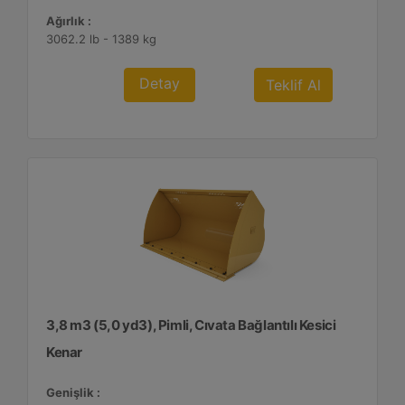
Ağırlık :
3062.2 lb - 1389 kg
Detay
Teklif Al
3,8 m3 (5,0 yd3), Pimli, Cıvata Bağlantılı Kesici
Kenar
Genişlik :