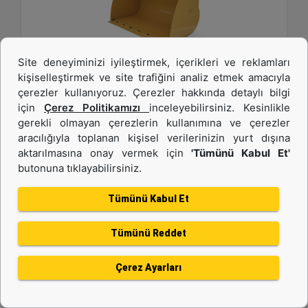
Site deneyiminizi iyileştirmek, içerikleri ve reklamları
kişiselleştirmek ve site trafiğini analiz etmek amacıyla
4,2 m3 (5,5 yd3), Pimli, Cıvata Bağlantılı Kesici
çerezler kullanıyoruz. Çerezler hakkında detaylı bilgi
Kenar
için
Çerez Politikamızı
inceleyebilirsiniz. Kesinlikle
gerekli olmayan çerezlerin kullanımına ve çerezler
Genişlik :
aracılığıyla toplanan kişisel verilerinizin yurt dışına
108.1 inç - 2747 mm
aktarılmasına onay vermek için
'Tümünü Kabul Et'
butonuna tıklayabilirsiniz.
Yükseklik :
60.6 inç - 1538 mm
Tümünü Kabul Et
Ağırlık :
3174.7 lb - 1440 kg
Tümünü Reddet
Detay
Teklif Al
Çerez Ayarları