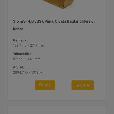
3,5 m3 (4,6 yd3), Pimli, Cıvata Bağlantılı Kesici
Kenar
Genişlik :
108.1 inç - 2747 mm
Yükseklik :
57 inç - 1448 mm
Ağırlık :
2894.7 lb - 1313 kg
Detay
Teklif Al