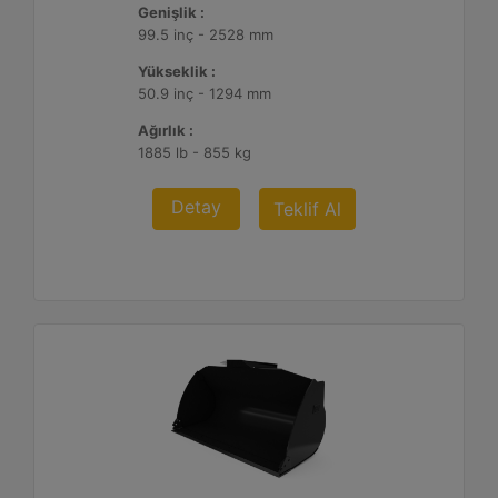
Genişlik :
99.5 inç - 2528 mm
Yükseklik :
50.9 inç - 1294 mm
Ağırlık :
1885 lb - 855 kg
Detay
Teklif Al