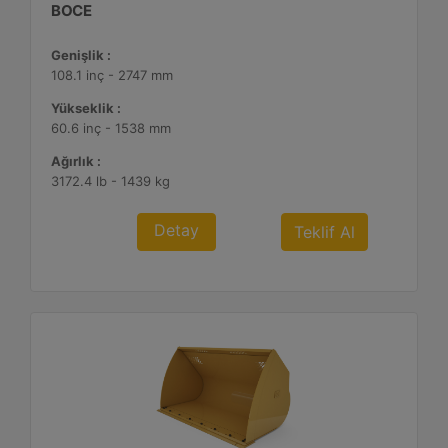
BOCE
Genişlik :
108.1 inç - 2747 mm
Yükseklik :
60.6 inç - 1538 mm
Ağırlık :
3172.4 lb - 1439 kg
Detay
Teklif Al