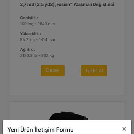
2,7 m3 (3,5 yd3), Fusion™ Ataşman Değiştirici
Genişlik :
100 inç - 2540 mm
Yükseklik :
55.7 inç - 1414 mm
Ağırlık :
2120.8 lb - 962 kg
Detay
Teklif Al
×
Yeni Ürün İletişim Formu