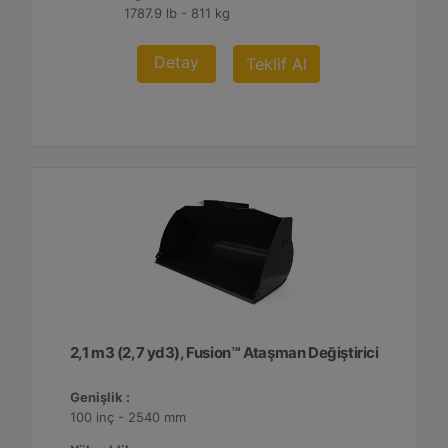
1787.9 lb - 811 kg
Detay
Teklif Al
2,1 m3 (2,7 yd3), Fusion™ Ataşman Değiştirici
Genişlik :
100 inç - 2540 mm