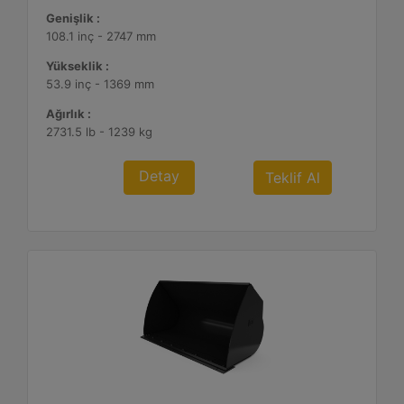
Genişlik :
108.1 inç - 2747 mm
Yükseklik :
53.9 inç - 1369 mm
Ağırlık :
2731.5 lb - 1239 kg
Detay
Teklif Al