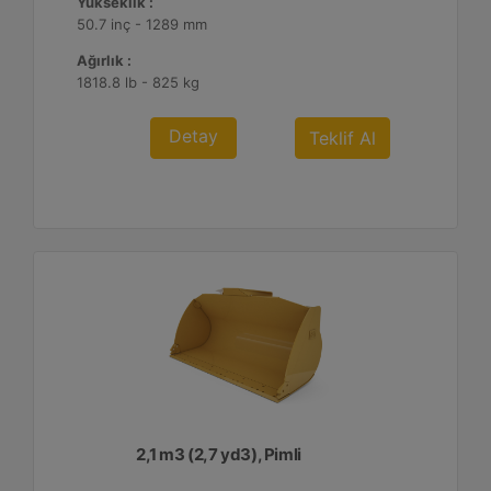
Yükseklik :
50.7 inç - 1289 mm
Ağırlık :
1818.8 lb - 825 kg
Detay
Teklif Al
2,1 m3 (2,7 yd3), Pimli