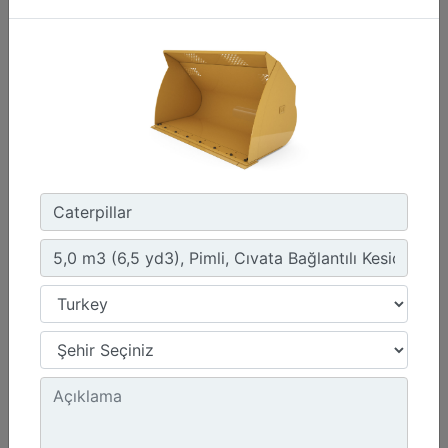
2,7 m3 (3,5 yd3), Fusion™ Ataşman Değiştirici
Genişlik :
107.4 inç - 2727 mm
Yükseklik :
54.3 inç - 1378 mm
Ağırlık :
2220.1 lb - 1007 kg
Detay
Teklif Al