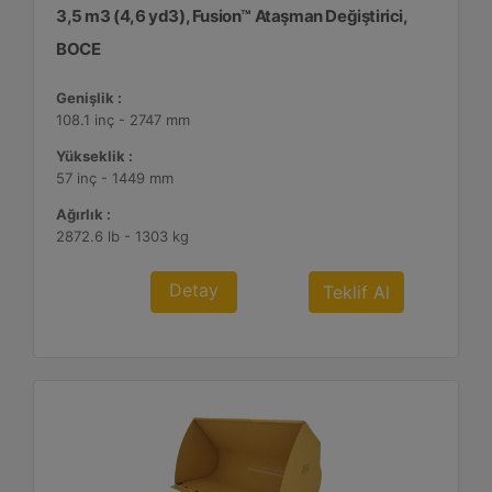
3,5 m3 (4,6 yd3), Fusion™ Ataşman Değiştirici,
BOCE
Genişlik :
108.1 inç - 2747 mm
Yükseklik :
57 inç - 1449 mm
Ağırlık :
2872.6 lb - 1303 kg
Detay
Teklif Al