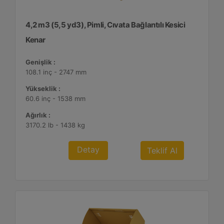
4,2 m3 (5,5 yd3), Pimli, Cıvata Bağlantılı Kesici
Kenar
Genişlik :
108.1 inç - 2747 mm
Yükseklik :
60.6 inç - 1538 mm
Ağırlık :
3170.2 lb - 1438 kg
Detay
Teklif Al