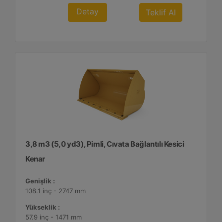
Detay
Teklif Al
3,8 m3 (5,0 yd3), Pimli, Cıvata Bağlantılı Kesici
Kenar
Genişlik :
108.1 inç - 2747 mm
Yükseklik :
57.9 inç - 1471 mm