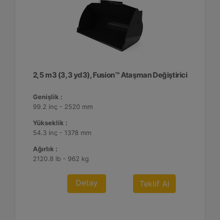
2,5 m3 (3,3 yd3), Fusion™ Ataşman Değiştirici
Genişlik :
99.2 inç - 2520 mm
Yükseklik :
54.3 inç - 1378 mm
Ağırlık :
2120.8 lb - 962 kg
Detay
Teklif Al