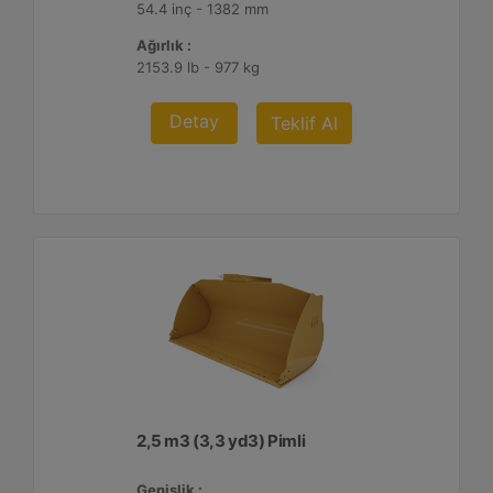
54.4 inç - 1382 mm
Ağırlık :
2153.9 lb - 977 kg
Detay
Teklif Al
2,5 m3 (3,3 yd3) Pimli
Genişlik :