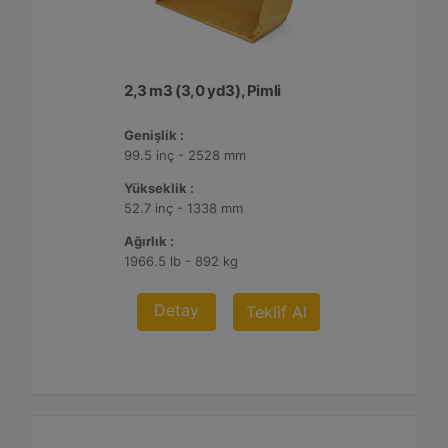
2,3 m3 (3,0 yd3), Pimli
Genişlik :
99.5 inç - 2528 mm
Yükseklik :
52.7 inç - 1338 mm
Ağırlık :
1966.5 lb - 892 kg
Detay
Teklif Al