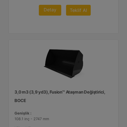
Detay
Teklif Al
3,0 m3 (3,9 yd3), Fusion™ Ataşman Değiştirici,
BOCE
Genişlik :
108.1 inç - 2747 mm