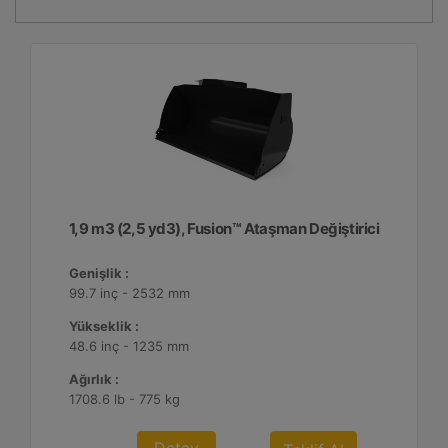
1,9 m3 (2,5 yd3), Fusion™ Ataşman Değiştirici
Genişlik :
99.7 inç - 2532 mm
Yükseklik :
48.6 inç - 1235 mm
Ağırlık :
1708.6 lb - 775 kg