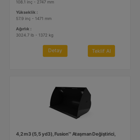
108.1 inç - 2747 mm
Yükseklik :
57.9 inç - 1471 mm
Ağırlık :
3024.7 lb - 1372 kg
Detay
Teklif Al
4,2 m3 (5,5 yd3), Fusion™ Ataşman Değiştirici,