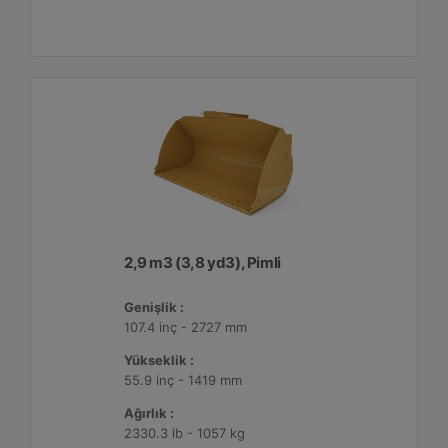
2,9 m3 (3,8 yd3), Pimli
Genişlik :
107.4 inç - 2727 mm
Yükseklik :
55.9 inç - 1419 mm
Ağırlık :
2330.3 lb - 1057 kg