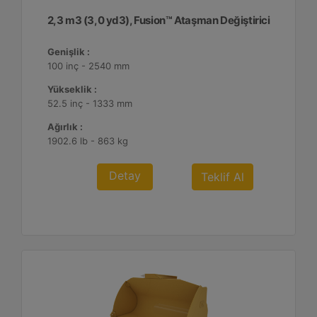
2,3 m3 (3,0 yd3), Fusion™ Ataşman Değiştirici
Genişlik :
100 inç - 2540 mm
Yükseklik :
52.5 inç - 1333 mm
Ağırlık :
1902.6 lb - 863 kg
Detay
Teklif Al