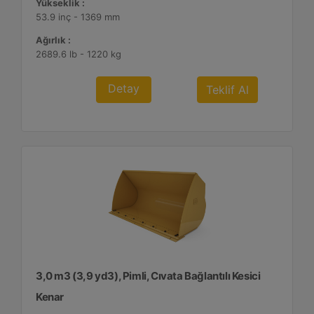
Yükseklik :
53.9 inç - 1369 mm
Ağırlık :
2689.6 lb - 1220 kg
Detay
Teklif Al
3,0 m3 (3,9 yd3), Pimli, Cıvata Bağlantılı Kesici
Kenar