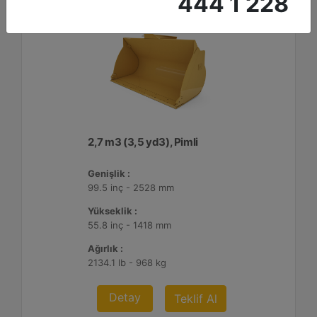
444 1 228
2,7 m3 (3,5 yd3), Pimli
Genişlik :
99.5 inç - 2528 mm
Yükseklik :
55.8 inç - 1418 mm
Ağırlık :
2134.1 lb - 968 kg
Detay
Teklif Al