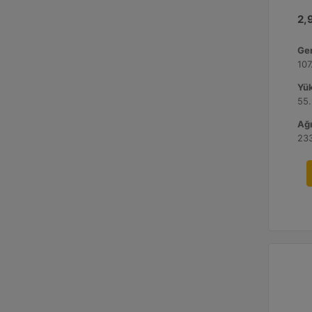
2,9
Gen
107
Yük
55.
Ağı
233