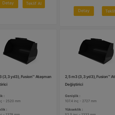
Detay
Teklif Al
Detay
Tekli
3 (3,3 yd3), Fusion™ Ataşman
2,5 m3 (3,3 yd3), Fusion™ 
irici
Değiştirici
k :
Genişlik :
nç - 2520 mm
107.4 inç - 2727 mm
lik :
Yükseklik :
nç - 1378 mm
52.5 inç - 1333 mm