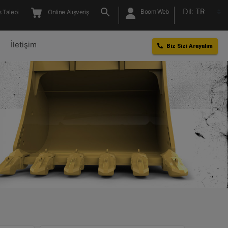
Dil:
TR
Boom Web
 Talebi
Online Alışveriş
l
İletişim
Biz Sizi Arayalım