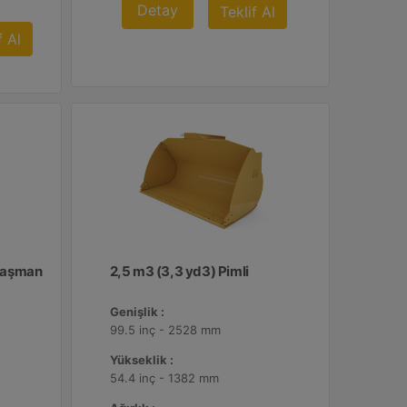
Detay
Teklif Al
f Al
Ataşman
2,5 m3 (3,3 yd3) Pimli
Genişlik :
99.5 inç - 2528 mm
Yükseklik :
54.4 inç - 1382 mm