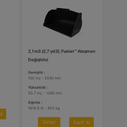
2,1 m3 (2,7 yd3), Fusion™ Ataşman
Değiştirici
Genişlik :
100 inç - 2540 mm
Yükseklik :
50.7 inç - 1289 mm
Ağırlık :
1818.8 lb - 825 kg
Al
Detay
Teklif Al