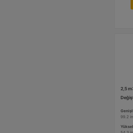
2,5 m
Değişt
Genişli
99.2 i
Yüksek
54.3 i