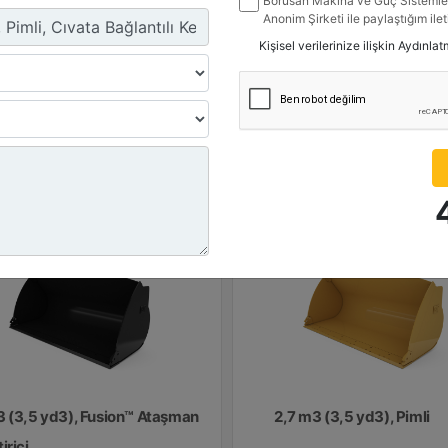
Borusan Makina ve Güç Sistemler
seklik :
Yükseklik :
Anonim Şirketi ile paylaştığım ile
4 inç - 1382 mm
52.6 inç - 1336 mm
belirttiğim kanallardan kampanya, 
Kişisel verilerinize ilişkin Aydınla
ile ilgili mesaj gönderilmesine izi
rlık :
Ağırlık :
3.9 lb - 977 kg
2156.1 lb - 978 kg
Detay
Detay
Teklif Al
Teklif 
3 (3,5 yd3), Fusion™ Ataşman
2,7 m3 (3,5 yd3), Pimli
irici