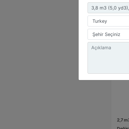
Yük
54.
Ağı
215
2,7 m
Değişt