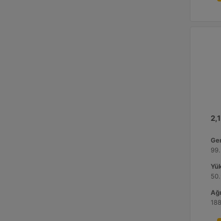
2,1
Gen
99.
Yük
50.
Ağı
188