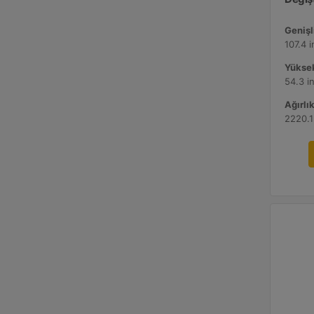
Genişli
107.4 
Yüksek
54.3 i
Ağırlık
2220.1