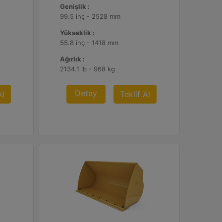
Genişlik :
99.5 inç - 2528 mm
Yükseklik :
55.8 inç - 1418 mm
Ağırlık :
2134.1 lb - 968 kg
Detay
Al
Teklif Al