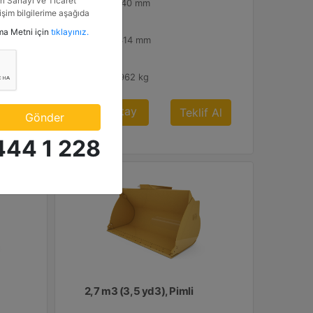
i Sanayi ve Ticaret
100 inç - 2540 mm
tişim bilgilerime aşağıda
etkinlik ve özel fırsatlar
Yükseklik :
tma Metni için
tıklayınız.
n veriyorum.
55.7 inç - 1414 mm
Ağırlık :
2120.8 lb - 962 kg
Al
Detay
Teklif Al
Gönder
444 1 228
2,7 m3 (3,5 yd3), Pimli