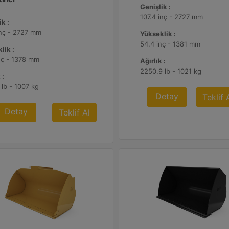
Genişlik :
107.4 inç - 2727 mm
k :
inç - 2727 mm
Yükseklik :
54.4 inç - 1381 mm
lik :
nç - 1378 mm
Ağırlık :
2250.9 lb - 1021 kg
 :
 lb - 1007 kg
Detay
Teklif 
Detay
Teklif Al