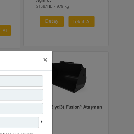
Ağırlık :
2156.1 lb - 978 kg
Detay
Teklif Al
f Al
×
2,7 m3 (3,5 yd3), Fusion™ Ataşman
Değiştirici
*
Genişlik :