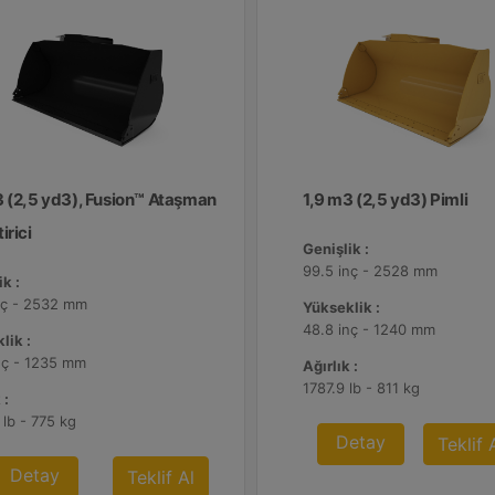
3 (2,5 yd3), Fusion™ Ataşman
1,9 m3 (2,5 yd3) Pimli
irici
Genişlik :
99.5 inç - 2528 mm
k :
nç - 2532 mm
Yükseklik :
48.8 inç - 1240 mm
lik :
nç - 1235 mm
Ağırlık :
1787.9 lb - 811 kg
 :
 lb - 775 kg
Detay
Teklif 
Detay
Teklif Al