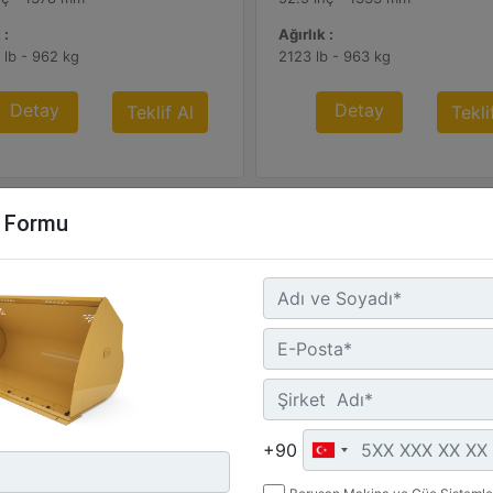
 :
Ağırlık :
 lb - 962 kg
2123 lb - 963 kg
Detay
Detay
Teklif Al
Tekli
m Formu
5 m3 (3,3 yd3) Pimli
2,5 m3 (3,3 yd3) Pimli
işlik :
Genişlik :
+90
5 inç - 2528 mm
107.4 inç - 2727 mm