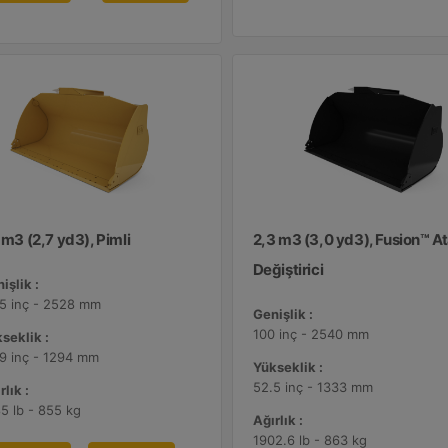
 m3 (2,7 yd3), Pimli
2,3 m3 (3,0 yd3), Fusion™ 
Değiştirici
işlik :
5 inç - 2528 mm
Genişlik :
100 inç - 2540 mm
seklik :
9 inç - 1294 mm
Yükseklik :
52.5 inç - 1333 mm
rlık :
5 lb - 855 kg
Ağırlık :
1902.6 lb - 863 kg