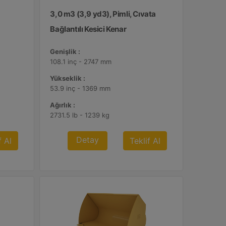
3,0 m3 (3,9 yd3), Pimli, Cıvata
Bağlantılı Kesici Kenar
Genişlik :
108.1 inç - 2747 mm
Yükseklik :
53.9 inç - 1369 mm
Ağırlık :
2731.5 lb - 1239 kg
Detay
f Al
Teklif Al