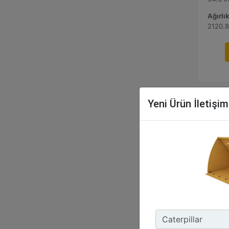
Ağırlık
2120.8
Yeni Ürün İletişi
2,
Gen
99.