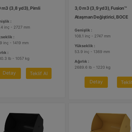
 m3 (3,8 yd3), Pimli
3,0 m3 (3,9 yd3), Fusion™
Ataşman Değiştirici, BOCE
işlik :
.4 inç - 2727 mm
Genişlik :
108.1 inç - 2747 mm
seklik :
9 inç - 1419 mm
Yükseklik :
53.9 inç - 1369 mm
rlık :
0.3 lb - 1057 kg
Ağırlık :
2689.6 lb - 1220 kg
Detay
Teklif Al
Detay
Tekli