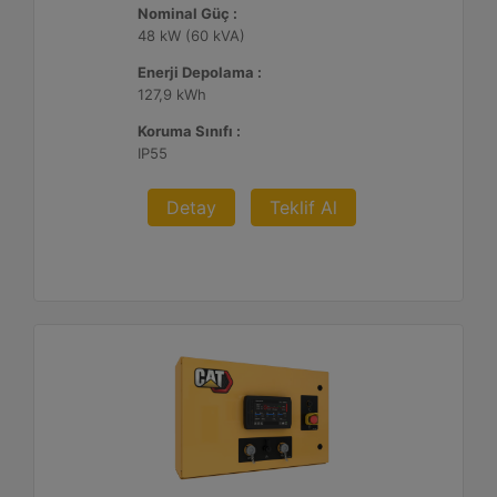
Nominal Güç :
48 kW (60 kVA)
Enerji Depolama :
127,9 kWh
Koruma Sınıfı :
IP55
Detay
Teklif Al