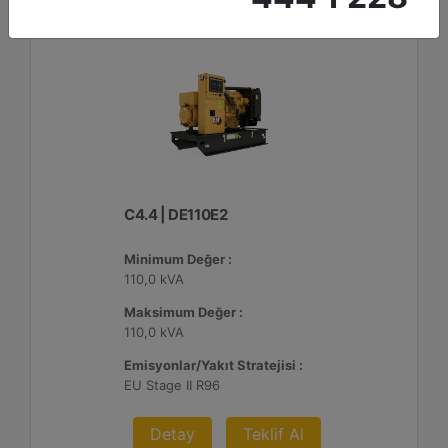
C4.4 | DE110E2
Minimum Değer :
110,0 kVA
Maksimum Değer :
110,0 kVA
Emisyonlar/Yakıt Stratejisi :
EU Stage II R96
Detay
Teklif Al