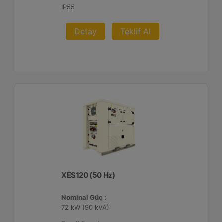
IP55
Detay
Teklif Al
XES120 (50 Hz)
Nominal Güç :
72 kW (90 kVA)