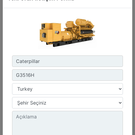
C3.3 | DE50E0
Minimum Değer :
50,0 kVA
Maksimum Değer :
50,0 kVA
Emisyonlar/Yakıt Stratejisi :
Yönetmelik Bulunmayan Bölge
Detay
Teklif Al