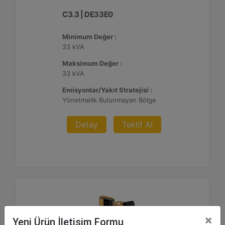
C3.3 | DE33E0
Minimum Değer :
33 kVA
Maksimum Değer :
33 kVA
Emisyonlar/Yakıt Stratejisi :
Yönetmelik Bulunmayan Bölge
Detay
Teklif Al
×
Yeni Ürün İletişim Formu