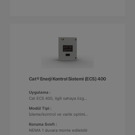
Cat® Enerji Kontrol Sistemi (ECS) 400
Uygulama :
Cat ECS 400, ilgili sahaya özgü varlık gereksinimlerini karşılayacak şekilde yapılandırılabildiği çeşitli mikro şebekelerde kullanılmaktadır.
Modül Tipi :
İzleme/kontrol ve varlık optimizasyonu, 32 adede kadar Dağıtılmış Enerji Kaynağı (DER) ile yapılandırılabilir.
Koruma Sınıfı :
NEMA 1 duvara monte edilebilir