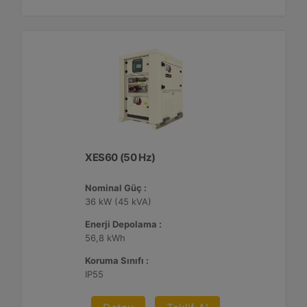
XES60 (50 Hz)
Nominal Güç :
36 kW (45 kVA)
Enerji Depolama :
56,8 kWh
Koruma Sınıfı :
IP55