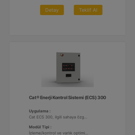
Detay
Teklif Al
Cat® Enerji Kontrol Sistemi (ECS) 300
Uygulama :
Cat ECS 300, ilgili sahaya özgü varlık gereksinimlerini karşılayacak şekilde yapılandırılabildiği çeşitli mikro şebekelerde kullanılmaktadır.
Modül Tipi :
İzleme/kontrol ve varlık optimizasyonu, 4 adede kadar Dağıtılmış Enerji Kaynağı (DER) ile yapılandırılabilir.