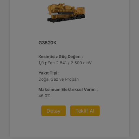
G3520K
Kesintisiz Güç Değeri :
1,0 pf'de 2.541 / 2.500 ekW
Yakıt Tipi :
Doğal Gaz ve Propan
Maksimum Elektriksel Verim :
46.0%
Detay
Teklif Al