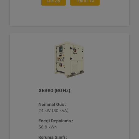
Detay
Teklif Al
XES60 (60 Hz)
Nominal Güç :
24 kW (30 kVA)
Enerji Depolama :
56,8 kWh
Koruma Sınıfı :