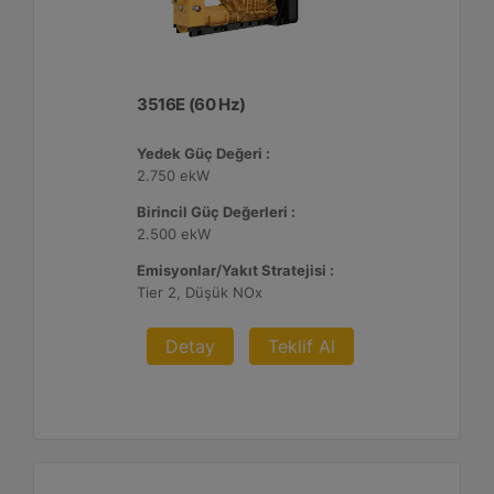
3516E (60 Hz)
Yedek Güç Değeri :
2.750 ekW
Birincil Güç Değerleri :
2.500 ekW
Emisyonlar/Yakıt Stratejisi :
Tier 2, Düşük NOx
Detay
Teklif Al