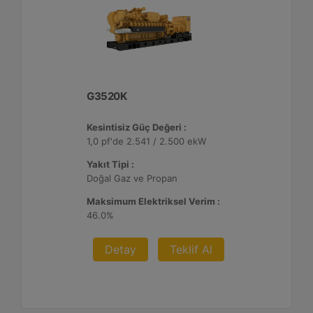
G3520K
Kesintisiz Güç Değeri :
1,0 pf'de 2.541 / 2.500 ekW
Yakıt Tipi :
Doğal Gaz ve Propan
Maksimum Elektriksel Verim :
46.0%
Detay
Teklif Al