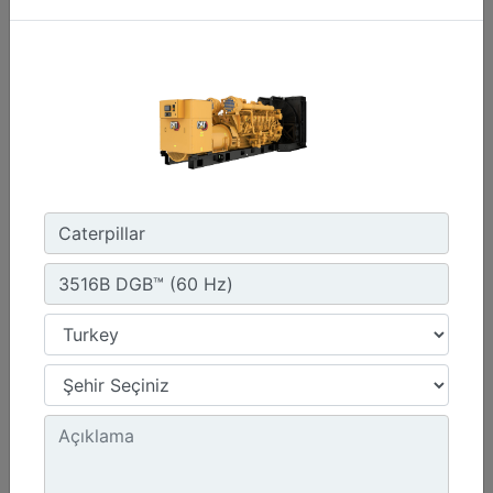
C3.3 | DE50E0
Minimum Değer :
50,0 kVA
Maksimum Değer :
50,0 kVA
Emisyonlar/Yakıt Stratejisi :
Yönetmelik Bulunmayan Bölge
Detay
Teklif Al