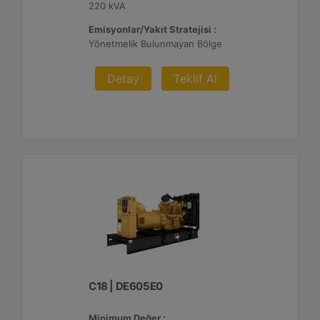
220 kVA
Emisyonlar/Yakıt Stratejisi :
Yönetmelik Bulunmayan Bölge
Detay
Teklif Al
C18 | DE605E0
Minimum Değer :