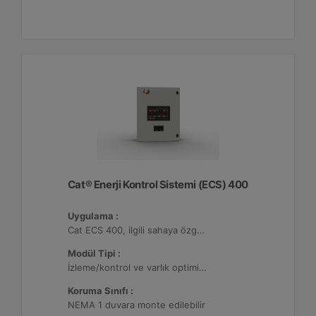
Cat® Enerji Kontrol Sistemi (ECS) 400
Uygulama :
Cat ECS 400, ilgili sahaya özgü varlık gereksinimlerini karşılayacak şekilde yapılandırılabildiği çeşitli mikro şebekelerde kullanılmaktadır.
Modül Tipi :
İzleme/kontrol ve varlık optimizasyonu, 32 adede kadar Dağıtılmış Enerji Kaynağı (DER) ile yapılandırılabilir.
Koruma Sınıfı :
NEMA 1 duvara monte edilebilir