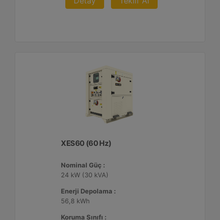
Detay
Teklif Al
XES60 (60 Hz)
Nominal Güç :
24 kW (30 kVA)
Enerji Depolama :
56,8 kWh
Koruma Sınıfı :