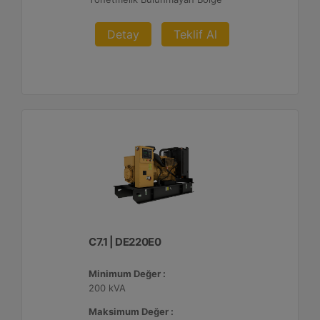
Detay
Teklif Al
C7.1 | DE220E0
Minimum Değer :
200 kVA
Maksimum Değer :