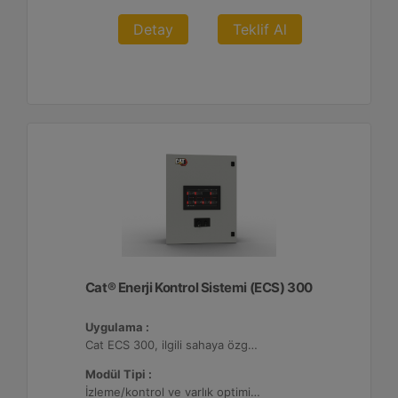
Detay
Teklif Al
Cat® Enerji Kontrol Sistemi (ECS) 300
Uygulama :
Cat ECS 300, ilgili sahaya özgü varlık gereksinimlerini karşılayacak şekilde yapılandırılabildiği çeşitli mikro şebekelerde kullanılmaktadır.
Modül Tipi :
İzleme/kontrol ve varlık optimizasyonu, 4 adede kadar Dağıtılmış Enerji Kaynağı (DER) ile yapılandırılabilir.