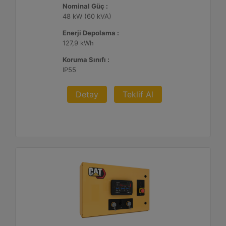
Nominal Güç :
48 kW (60 kVA)
Enerji Depolama :
127,9 kWh
Koruma Sınıfı :
IP55
Detay
Teklif Al