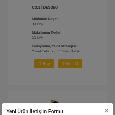
C3.3 | DE33E0
Minimum Değer :
33 kVA
Maksimum Değer :
33 kVA
Emisyonlar/Yakıt Stratejisi :
Yönetmelik Bulunmayan Bölge
Detay
Teklif Al
×
Yeni Ürün İletişim Formu