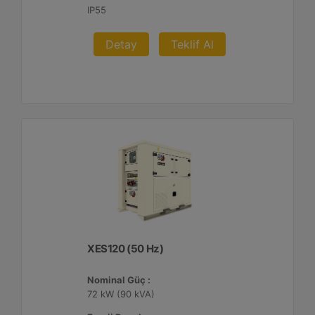
IP55
Detay
Teklif Al
XES120 (50 Hz)
Nominal Güç :
72 kW (90 kVA)