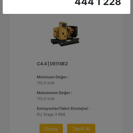
444 1 228
C4.4 | DE110E2
Minimum Değer :
110,0 kVA
Maksimum Değer :
110,0 kVA
Emisyonlar/Yakıt Stratejisi :
EU Stage II R96
Detay
Teklif Al