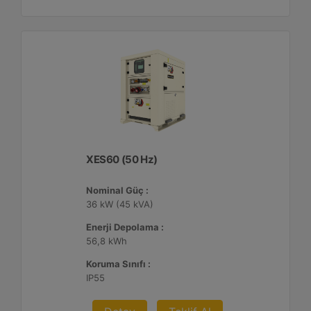
XES60 (50 Hz)
Nominal Güç :
36 kW (45 kVA)
Enerji Depolama :
56,8 kWh
Koruma Sınıfı :
IP55