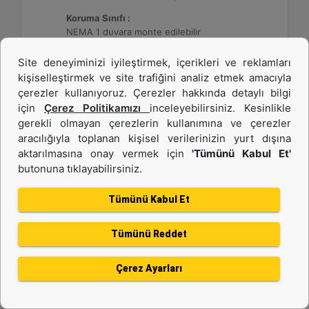
Koruma Sınıfı :
NEMA 1 duvara monte edilebilir
Site deneyiminizi iyileştirmek, içerikleri ve reklamları
Detay
Teklif Al
kişiselleştirmek ve site trafiğini analiz etmek amacıyla
çerezler kullanıyoruz. Çerezler hakkında detaylı bilgi
için
Çerez Politikamızı
inceleyebilirsiniz. Kesinlikle
gerekli olmayan çerezlerin kullanımına ve çerezler
aracılığıyla toplanan kişisel verilerinizin yurt dışına
aktarılmasına onay vermek için
'Tümünü Kabul Et'
butonuna tıklayabilirsiniz.
Tümünü Kabul Et
Tümünü Reddet
DE26E3S (50 Hz)
Çerez Ayarları
Minimum Değer :