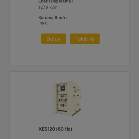
Enerji Depolama :
127,9 kWh
Koruma Sınıfı :
IP55
Detay
Teklif Al
XES120 (60 Hz)