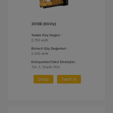
3516E (60 Hz)
Yedek Güç Değeri :
2.750 ekW
Birincil Güç Değerleri :
2.500 ekW
Emisyonlar/Yakıt Stratejisi :
Tier 2, Düşük NOx
Detay
Teklif Al