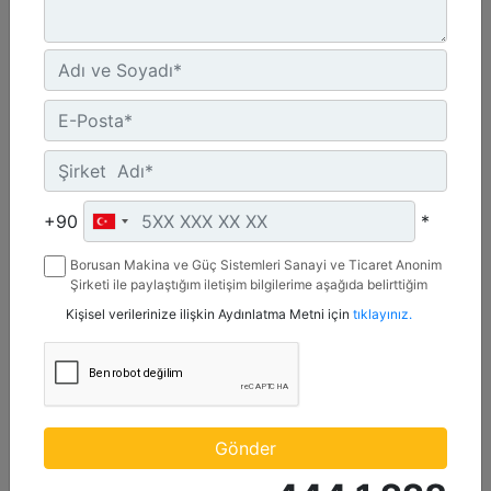
C4.4 | DE88E0
Minimum Değer :
+90
*
88 kVA
Borusan Makina ve Güç Sistemleri Sanayi ve Ticaret Anonim
Maksimum Değer :
Şirketi ile paylaştığım iletişim bilgilerime aşağıda belirttiğim
88 kVA
kanallardan kampanya, etkinlik ve özel fırsatlar ile ilgili
Kişisel verilerinize ilişkin Aydınlatma Metni için
tıklayınız.
mesaj gönderilmesine izin veriyorum.
Emisyonlar/Yakıt Stratejisi :
Yönetmelik Bulunmayan Bölge
Detay
Teklif Al
Gönder