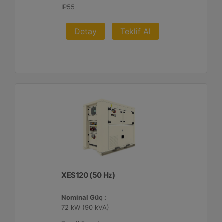
IP55
Detay
Teklif Al
XES120 (50 Hz)
Nominal Güç :
72 kW (90 kVA)