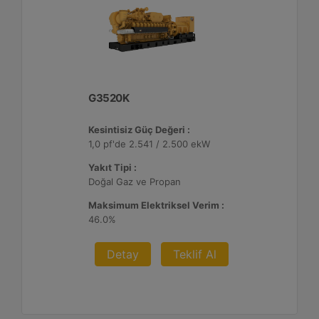
G3520K
Kesintisiz Güç Değeri :
1,0 pf'de 2.541 / 2.500 ekW
Yakıt Tipi :
Doğal Gaz ve Propan
Maksimum Elektriksel Verim :
46.0%
Detay
Teklif Al