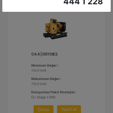
444 1 228
C4.4 | DE110E2
Minimum Değer :
110,0 kVA
Maksimum Değer :
110,0 kVA
Emisyonlar/Yakıt Stratejisi :
EU Stage II R96
Detay
Teklif Al