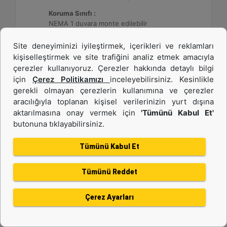
Koruma Sınıfı :
NEMA 1 duvara monte edilebilir
Site deneyiminizi iyileştirmek, içerikleri ve reklamları
Detay
Teklif Al
kişiselleştirmek ve site trafiğini analiz etmek amacıyla
çerezler kullanıyoruz. Çerezler hakkında detaylı bilgi
için
Çerez Politikamızı
inceleyebilirsiniz. Kesinlikle
gerekli olmayan çerezlerin kullanımına ve çerezler
aracılığıyla toplanan kişisel verilerinizin yurt dışına
aktarılmasına onay vermek için
'Tümünü Kabul Et'
butonuna tıklayabilirsiniz.
Tümünü Kabul Et
Tümünü Reddet
DE26E3S (50 Hz)
Çerez Ayarları
Minimum Değer :