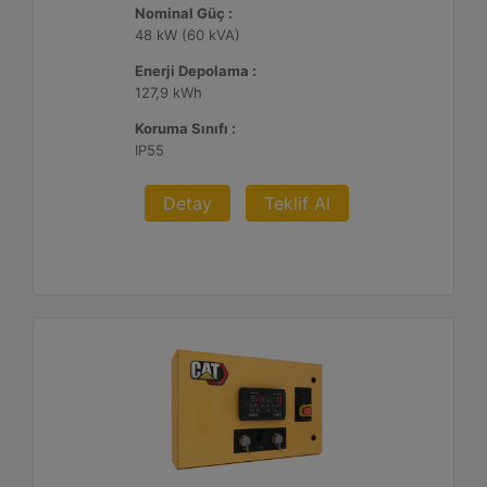
Nominal Güç :
48 kW (60 kVA)
Enerji Depolama :
127,9 kWh
Koruma Sınıfı :
IP55
Detay
Teklif Al