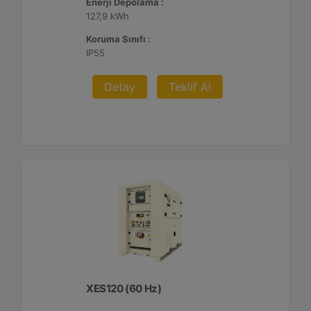
Enerji Depolama :
127,9 kWh
Koruma Sınıfı :
IP55
Detay
Teklif Al
XES120 (60 Hz)