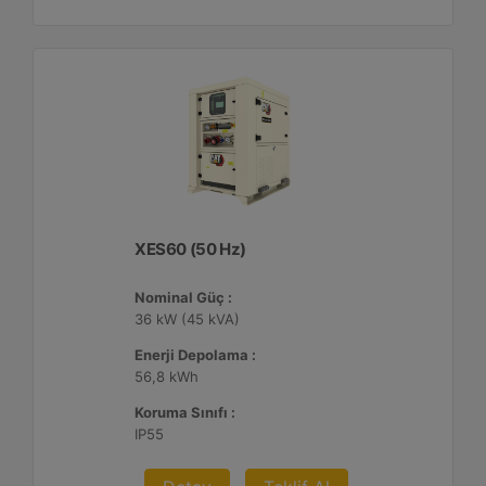
XES60 (50 Hz)
Nominal Güç :
36 kW (45 kVA)
Enerji Depolama :
56,8 kWh
Koruma Sınıfı :
IP55