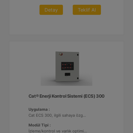
Detay
Teklif Al
Cat® Enerji Kontrol Sistemi (ECS) 300
Uygulama :
Cat ECS 300, ilgili sahaya özgü varlık gereksinimlerini karşılayacak şekilde yapılandırılabildiği çeşitli mikro şebekelerde kullanılmaktadır.
Modül Tipi :
İzleme/kontrol ve varlık optimizasyonu, 4 adede kadar Dağıtılmış Enerji Kaynağı (DER) ile yapılandırılabilir.