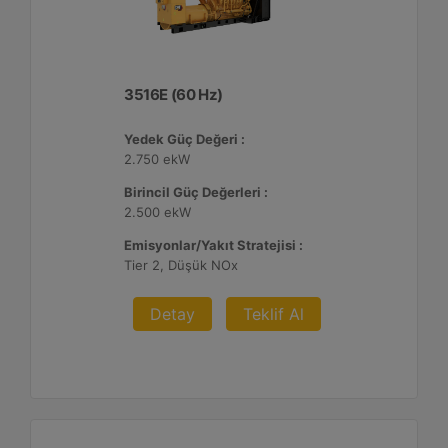
3516E (60 Hz)
Yedek Güç Değeri :
2.750 ekW
Birincil Güç Değerleri :
2.500 ekW
Emisyonlar/Yakıt Stratejisi :
Tier 2, Düşük NOx
Detay
Teklif Al