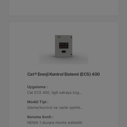
Cat® Enerji Kontrol Sistemi (ECS) 400
Uygulama :
Cat ECS 400, ilgili sahaya özgü varlık gereksinimlerini karşılayacak şekilde yapılandırılabildiği çeşitli mikro şebekelerde kullanılmaktadır.
Modül Tipi :
İzleme/kontrol ve varlık optimizasyonu, 32 adede kadar Dağıtılmış Enerji Kaynağı (DER) ile yapılandırılabilir.
Koruma Sınıfı :
NEMA 1 duvara monte edilebilir