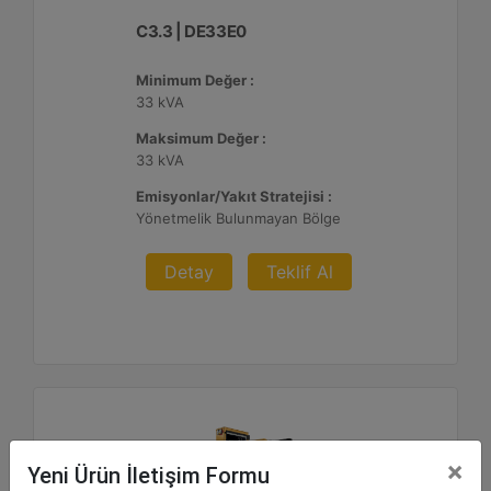
C3.3 | DE33E0
Minimum Değer :
33 kVA
Maksimum Değer :
33 kVA
Emisyonlar/Yakıt Stratejisi :
Yönetmelik Bulunmayan Bölge
Detay
Teklif Al
×
Yeni Ürün İletişim Formu