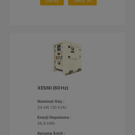
Detay
Teklif Al
XES60 (60 Hz)
Nominal Güç :
24 kW (30 kVA)
Enerji Depolama :
56,8 kWh
Koruma Sınıfı :