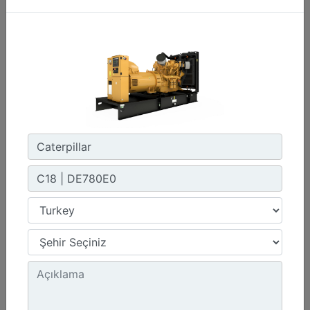
C3.3 | DE50E0
Minimum Değer :
50,0 kVA
Maksimum Değer :
50,0 kVA
Emisyonlar/Yakıt Stratejisi :
Yönetmelik Bulunmayan Bölge
Detay
Teklif Al