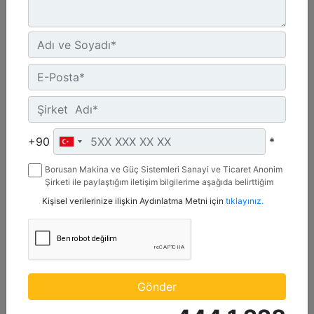
C4.4 | DE88E0
Minimum Değer :
+90
*
88 kVA
Borusan Makina ve Güç Sistemleri Sanayi ve Ticaret Anonim
Maksimum Değer :
Şirketi ile paylaştığım iletişim bilgilerime aşağıda belirttiğim
88 kVA
kanallardan kampanya, etkinlik ve özel fırsatlar ile ilgili
Kişisel verilerinize ilişkin Aydınlatma Metni için
tıklayınız.
mesaj gönderilmesine izin veriyorum.
Emisyonlar/Yakıt Stratejisi :
Yönetmelik Bulunmayan Bölge
Detay
Teklif Al
Gönder