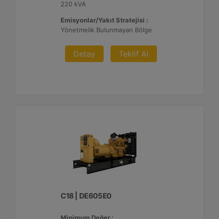
220 kVA
Emisyonlar/Yakıt Stratejisi :
Yönetmelik Bulunmayan Bölge
Detay
Teklif Al
C18 | DE605E0
Minimum Değer :