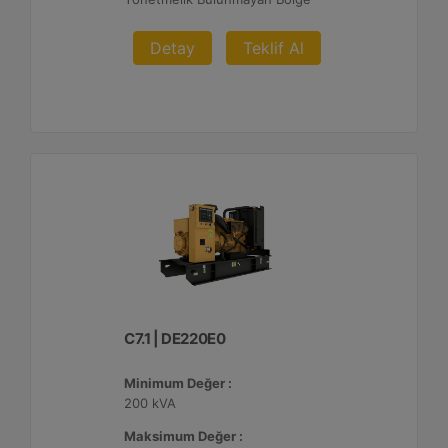
Detay
Teklif Al
C7.1 | DE220E0
Minimum Değer :
200 kVA
Maksimum Değer :