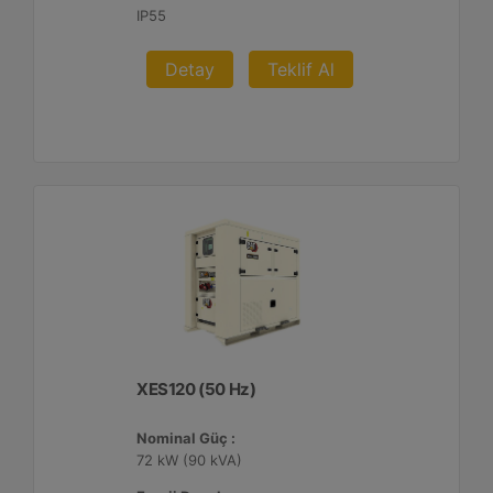
IP55
Detay
Teklif Al
XES120 (50 Hz)
Nominal Güç :
72 kW (90 kVA)