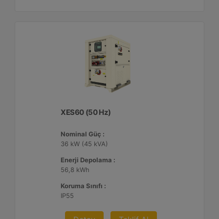
XES60 (50 Hz)
Nominal Güç :
36 kW (45 kVA)
Enerji Depolama :
56,8 kWh
Koruma Sınıfı :
IP55