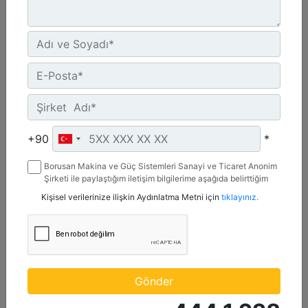
C4.4 | DE88E0
Minimum Değer :
+90
*
88 kVA
Borusan Makina ve Güç Sistemleri Sanayi ve Ticaret Anonim
Maksimum Değer :
Şirketi ile paylaştığım iletişim bilgilerime aşağıda belirttiğim
88 kVA
kanallardan kampanya, etkinlik ve özel fırsatlar ile ilgili
Kişisel verilerinize ilişkin Aydınlatma Metni için
tıklayınız.
mesaj gönderilmesine izin veriyorum.
Emisyonlar/Yakıt Stratejisi :
Yönetmelik Bulunmayan Bölge
Detay
Teklif Al
Gönder