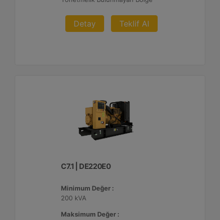
Detay
Teklif Al
C7.1 | DE220E0
Minimum Değer :
200 kVA
Maksimum Değer :