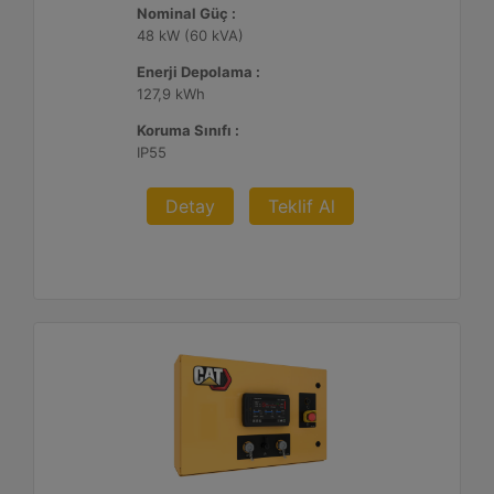
Nominal Güç :
48 kW (60 kVA)
Enerji Depolama :
127,9 kWh
Koruma Sınıfı :
IP55
Detay
Teklif Al