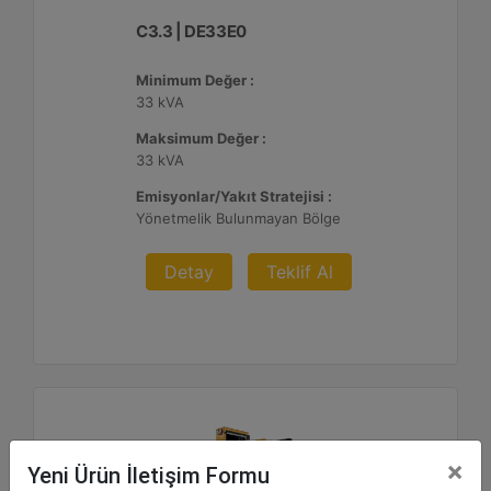
C3.3 | DE33E0
Minimum Değer :
33 kVA
Maksimum Değer :
33 kVA
Emisyonlar/Yakıt Stratejisi :
Yönetmelik Bulunmayan Bölge
Detay
Teklif Al
×
Yeni Ürün İletişim Formu