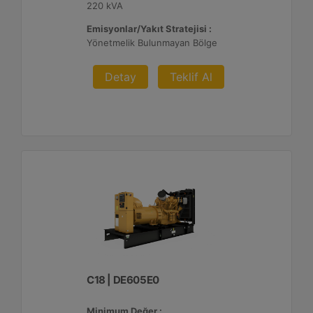
220 kVA
Emisyonlar/Yakıt Stratejisi :
Yönetmelik Bulunmayan Bölge
Detay
Teklif Al
C18 | DE605E0
Minimum Değer :