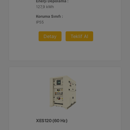
Enerji Depolama :
127,9 kWh
Koruma Sınıfı :
IP55
Detay
Teklif Al
XES120 (60 Hz)