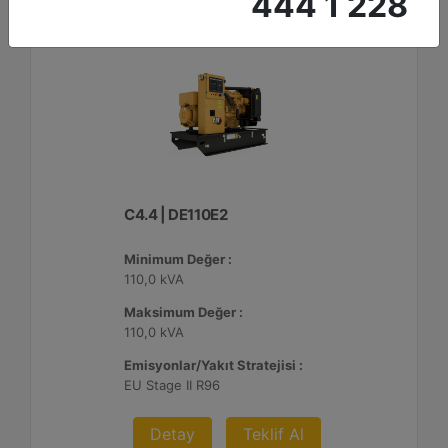
444 1 228
C4.4 | DE110E2
Minimum Değer :
110,0 kVA
Maksimum Değer :
110,0 kVA
Emisyonlar/Yakıt Stratejisi :
EU Stage II R96
Detay
Teklif Al