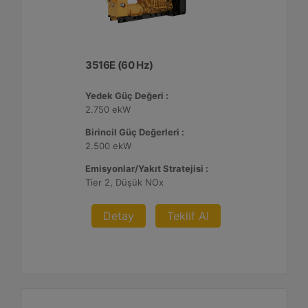
3516E (60 Hz)
Yedek Güç Değeri :
2.750 ekW
Birincil Güç Değerleri :
2.500 ekW
Emisyonlar/Yakıt Stratejisi :
Tier 2, Düşük NOx
Detay
Teklif Al