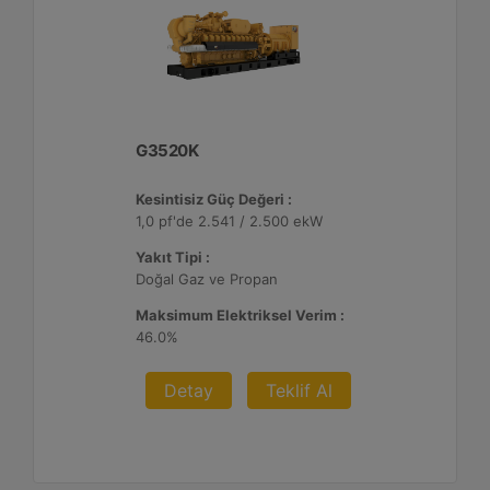
G3520K
Kesintisiz Güç Değeri :
1,0 pf'de 2.541 / 2.500 ekW
Yakıt Tipi :
Doğal Gaz ve Propan
Maksimum Elektriksel Verim :
46.0%
Detay
Teklif Al