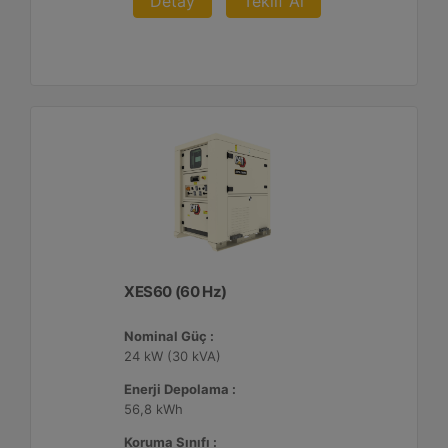
Detay
Teklif Al
XES60 (60 Hz)
Nominal Güç :
24 kW (30 kVA)
Enerji Depolama :
56,8 kWh
Koruma Sınıfı :