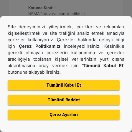
Koruma Sınıfı :
NEMA 1 duvara monte edilebilir
Site deneyiminizi iyileştirmek, içerikleri ve reklamları
Detay
Teklif Al
kişiselleştirmek ve site trafiğini analiz etmek amacıyla
çerezler kullanıyoruz. Çerezler hakkında detaylı bilgi
için
Çerez Politikamızı
inceleyebilirsiniz. Kesinlikle
gerekli olmayan çerezlerin kullanımına ve çerezler
aracılığıyla toplanan kişisel verilerinizin yurt dışına
aktarılmasına onay vermek için
'Tümünü Kabul Et'
butonuna tıklayabilirsiniz.
Tümünü Kabul Et
Tümünü Reddet
DE26E3S (50 Hz)
Çerez Ayarları
Minimum Değer :