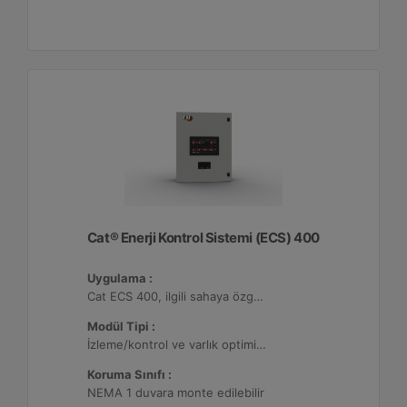
Cat® Enerji Kontrol Sistemi (ECS) 400
Uygulama :
Cat ECS 400, ilgili sahaya özgü varlık gereksinimlerini karşılayacak şekilde yapılandırılabildiği çeşitli mikro şebekelerde kullanılmaktadır.
Modül Tipi :
İzleme/kontrol ve varlık optimizasyonu, 32 adede kadar Dağıtılmış Enerji Kaynağı (DER) ile yapılandırılabilir.
Koruma Sınıfı :
NEMA 1 duvara monte edilebilir