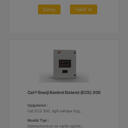
Detay
Teklif Al
Cat® Enerji Kontrol Sistemi (ECS) 300
Uygulama :
Cat ECS 300, ilgili sahaya özgü varlık gereksinimlerini karşılayacak şekilde yapılandırılabildiği çeşitli mikro şebekelerde kullanılmaktadır.
Modül Tipi :
İzleme/kontrol ve varlık optimizasyonu, 4 adede kadar Dağıtılmış Enerji Kaynağı (DER) ile yapılandırılabilir.