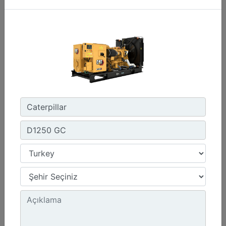
C3.3 | DE50E0
Minimum Değer :
50,0 kVA
Maksimum Değer :
50,0 kVA
Emisyonlar/Yakıt Stratejisi :
Yönetmelik Bulunmayan Bölge
Detay
Teklif Al