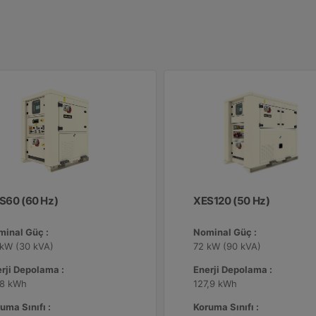
S60 (60 Hz)
XES120 (50 Hz)
minal Güç :
Nominal Güç :
 kW (30 kVA)
72 kW (90 kVA)
rji Depolama :
Enerji Depolama :
,8 kWh
127,9 kWh
uma Sınıfı :
Koruma Sınıfı :