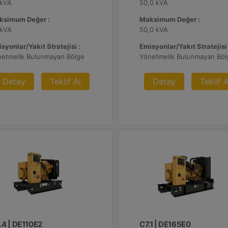
 kVA
50,0 kVA
ksimum Değer :
Maksimum Değer :
 kVA
50,0 kVA
syonlar/Yakıt Stratejisi :
Emisyonlar/Yakıt Stratejisi 
netmelik Bulunmayan Bölge
Yönetmelik Bulunmayan Böl
Detay
Teklif Al
Detay
Teklif A
.4 | DE110E2
C7.1 | DE165E0