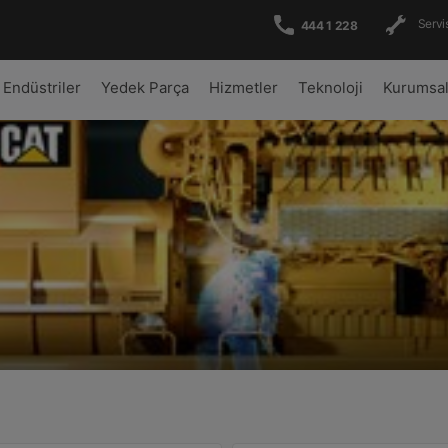
Servis
444 1 228
Endüstriler
Yedek Parça
Hizmetler
Teknoloji
Kurumsa