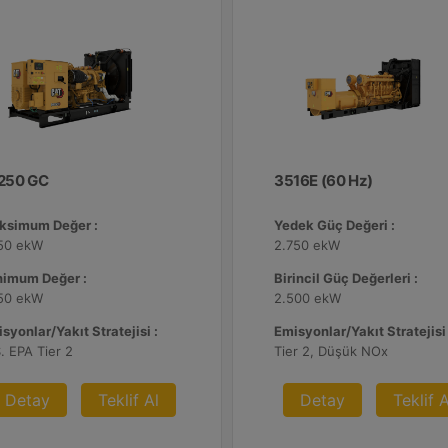
250 GC
3516E (60 Hz)
ksimum Değer :
Yedek Güç Değeri :
250 ekW
2.750 ekW
nimum Değer :
Birincil Güç Değerleri :
250 ekW
2.500 ekW
syonlar/Yakıt Stratejisi :
Emisyonlar/Yakıt Stratejisi 
. EPA Tier 2
Tier 2, Düşük NOx
Detay
Teklif Al
Detay
Teklif A