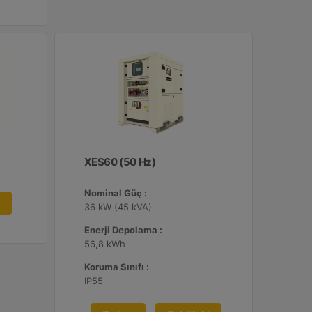
XES60 (50 Hz)
Nominal Güç :
36 kW (45 kVA)
Enerji Depolama :
56,8 kWh
Koruma Sınıfı :
IP55