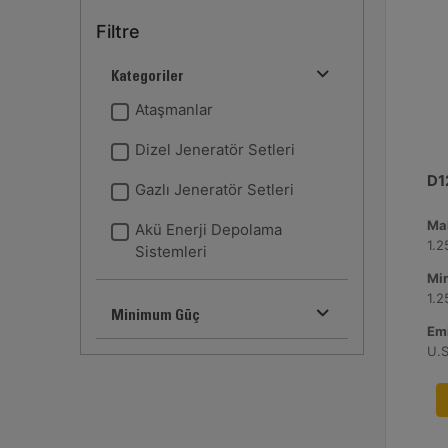
Filtre
Kategoriler
Ataşmanlar
Dizel Jeneratör Setleri
D1
Gazlı Jeneratör Setleri
Ma
Akü Enerji Depolama
1.
Sistemleri
Mi
1.
Minimum Güç
Emi
U.S