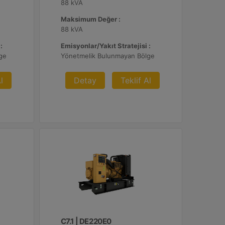
88 kVA
Maksimum Değer :
88 kVA
:
Emisyonlar/Yakıt Stratejisi :
ge
Yönetmelik Bulunmayan Bölge
l
Detay
Teklif Al
C7.1 | DE220E0