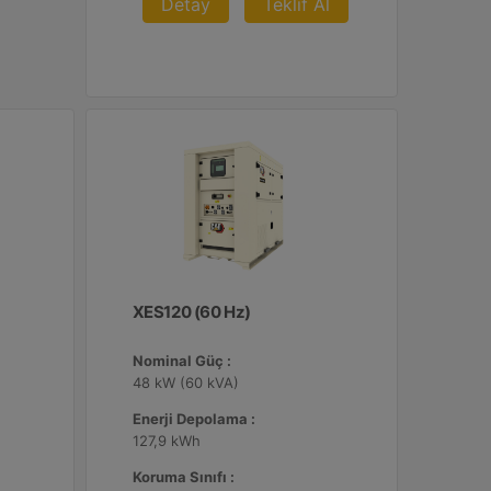
Detay
Teklif Al
XES120 (60 Hz)
Nominal Güç :
48 kW (60 kVA)
Enerji Depolama :
127,9 kWh
Koruma Sınıfı :