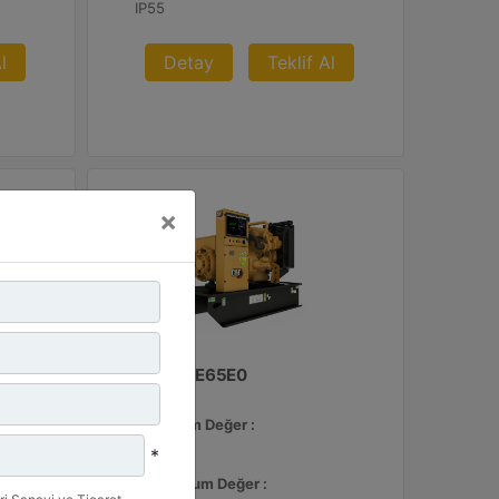
IP55
l
Detay
Teklif Al
×
C3.3 | DE65E0
Minimum Değer :
65 kVA
*
Maksimum Değer :