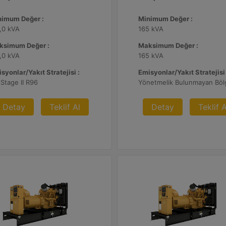
nimum Değer :
Minimum Değer :
,0 kVA
165 kVA
ksimum Değer :
Maksimum Değer :
,0 kVA
165 kVA
syonlar/Yakıt Stratejisi :
Emisyonlar/Yakıt Stratejisi 
Stage II R96
Yönetmelik Bulunmayan Böl
Detay
Teklif Al
Detay
Teklif A