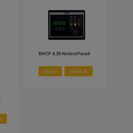
EMCP 4.2B Kontrol Paneli
Detay
Teklif Al
:
l