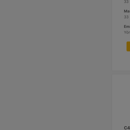
33
Ma
33
Emi
Yö
C4