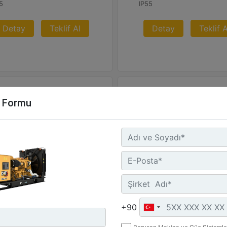
5
IP55
Detay
Teklif Al
Detay
Teklif A
m Formu
nerji Kontrol Sistemi (ECS)
C3.3 | DE26E0S
Minimum Değer :
26 kVA
+90
Detay
Teklif Al
Maksimum Değer :