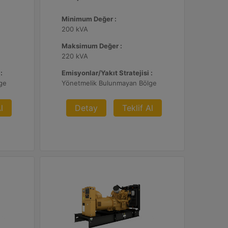
Minimum Değer :
200 kVA
Maksimum Değer :
220 kVA
:
Emisyonlar/Yakıt Stratejisi :
ge
Yönetmelik Bulunmayan Bölge
l
Detay
Teklif Al