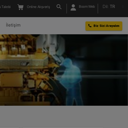
Dil:
TR
Boom Web
 Talebi
Online Alışveriş
l
İletişim
Biz Sizi Arayalım