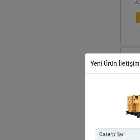
IP5
Yeni Ürün İletişi
Cat® E
100