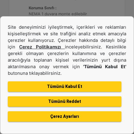
Koruma Sınıfı :
NEMA 1 duvara monte edilebilir
Site deneyiminizi iyileştirmek, içerikleri ve reklamları
Detay
Teklif Al
kişiselleştirmek ve site trafiğini analiz etmek amacıyla
çerezler kullanıyoruz. Çerezler hakkında detaylı bilgi
için
Çerez Politikamızı
inceleyebilirsiniz. Kesinlikle
gerekli olmayan çerezlerin kullanımına ve çerezler
aracılığıyla toplanan kişisel verilerinizin yurt dışına
aktarılmasına onay vermek için
'Tümünü Kabul Et'
butonuna tıklayabilirsiniz.
Tümünü Kabul Et
Tümünü Reddet
DE26E3S (50 Hz)
Çerez Ayarları
Minimum Değer :