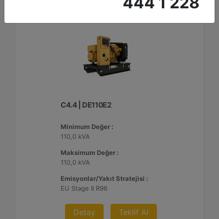
444 1 228
C4.4 | DE110E2
Minimum Değer :
110,0 kVA
Maksimum Değer :
110,0 kVA
Emisyonlar/Yakıt Stratejisi :
EU Stage II R96
Detay
Teklif Al