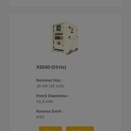
XES60 (50 Hz)
Nominal Güç :
36 kW (45 kVA)
Enerji Depolama :
56,8 kWh
Koruma Sınıfı :
IP55