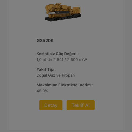
G3520K
Kesintisiz Güç Değeri :
1,0 pf'de 2.541 / 2.500 ekW
Yakıt Tipi :
Doğal Gaz ve Propan
Maksimum Elektriksel Verim :
46.0%
Detay
Teklif Al