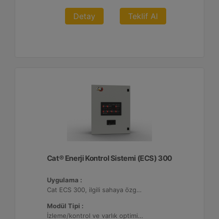
Detay
Teklif Al
Cat® Enerji Kontrol Sistemi (ECS) 300
Uygulama :
Cat ECS 300, ilgili sahaya özgü varlık gereksinimlerini karşılayacak şekilde yapılandırılabildiği çeşitli mikro şebekelerde kullanılmaktadır.
Modül Tipi :
İzleme/kontrol ve varlık optimizasyonu, 4 adede kadar Dağıtılmış Enerji Kaynağı (DER) ile yapılandırılabilir.