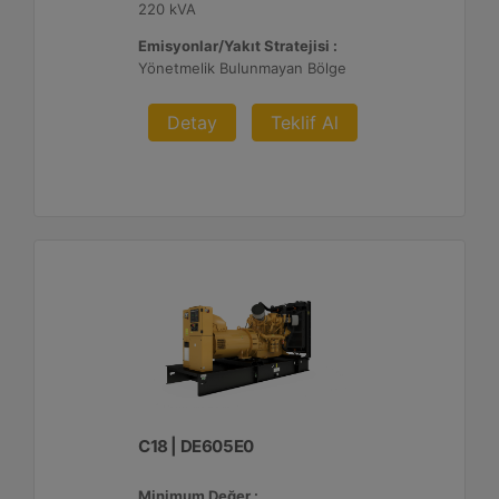
220 kVA
Emisyonlar/Yakıt Stratejisi :
Yönetmelik Bulunmayan Bölge
Detay
Teklif Al
C18 | DE605E0
Minimum Değer :