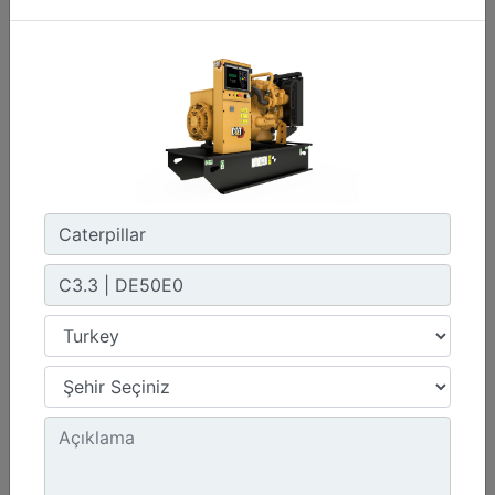
C3.3 | DE50E0
Minimum Değer :
50,0 kVA
Maksimum Değer :
50,0 kVA
Emisyonlar/Yakıt Stratejisi :
Yönetmelik Bulunmayan Bölge
Detay
Teklif Al