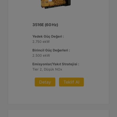
3516E (60 Hz)
Yedek Güç Değeri :
2.750 ekW
Birincil Güç Değerleri :
2.500 ekW
Emisyonlar/Yakıt Stratejisi :
Tier 2, Düşük NOx
Detay
Teklif Al