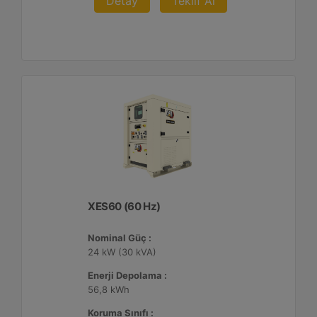
Detay
Teklif Al
XES60 (60 Hz)
Nominal Güç :
24 kW (30 kVA)
Enerji Depolama :
56,8 kWh
Koruma Sınıfı :