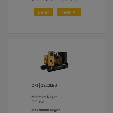
Detay
Teklif Al
C7.1 | DE220E0
Minimum Değer :
200 kVA
Maksimum Değer :