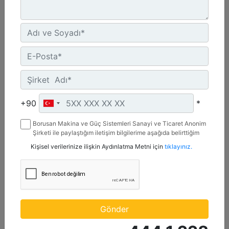
C4.4 | DE88E0
Minimum Değer :
+90
*
88 kVA
Borusan Makina ve Güç Sistemleri Sanayi ve Ticaret Anonim
Maksimum Değer :
Şirketi ile paylaştığım iletişim bilgilerime aşağıda belirttiğim
88 kVA
kanallardan kampanya, etkinlik ve özel fırsatlar ile ilgili
Kişisel verilerinize ilişkin Aydınlatma Metni için
tıklayınız.
mesaj gönderilmesine izin veriyorum.
Emisyonlar/Yakıt Stratejisi :
Yönetmelik Bulunmayan Bölge
Detay
Teklif Al
Gönder