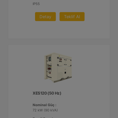
IP55
Detay
Teklif Al
XES120 (50 Hz)
Nominal Güç :
72 kW (90 kVA)