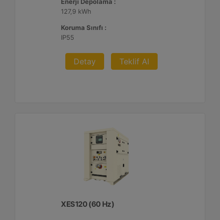
Enerji Depolama :
127,9 kWh
Koruma Sınıfı :
IP55
Detay
Teklif Al
XES120 (60 Hz)