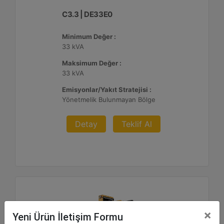
C3.3 | DE33E0
Minimum Değer :
33 kVA
Maksimum Değer :
33 kVA
Emisyonlar/Yakıt Stratejisi :
Yönetmelik Bulunmayan Bölge
Detay
Teklif Al
×
Yeni Ürün İletişim Formu