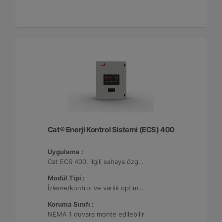
Cat® Enerji Kontrol Sistemi (ECS) 400
Uygulama :
Cat ECS 400, ilgili sahaya özgü varlık gereksinimlerini karşılayacak şekilde yapılandırılabildiği çeşitli mikro şebekelerde kullanılmaktadır.
Modül Tipi :
İzleme/kontrol ve varlık optimizasyonu, 32 adede kadar Dağıtılmış Enerji Kaynağı (DER) ile yapılandırılabilir.
Koruma Sınıfı :
NEMA 1 duvara monte edilebilir