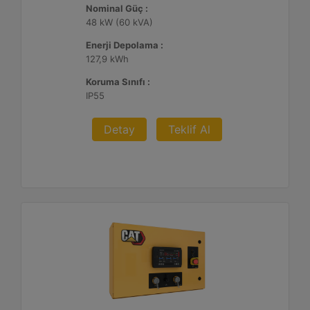
Nominal Güç :
48 kW (60 kVA)
Enerji Depolama :
127,9 kWh
Koruma Sınıfı :
IP55
Detay
Teklif Al