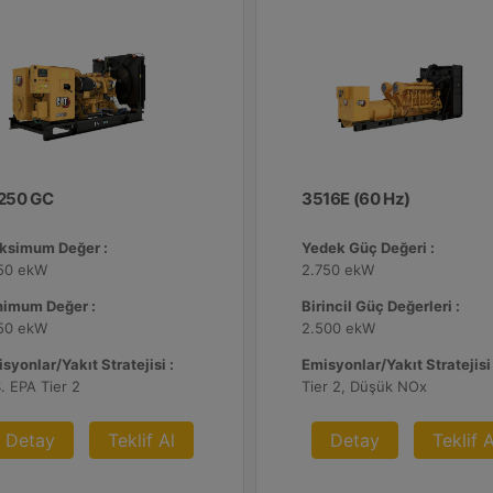
250 GC
3516E (60 Hz)
ksimum Değer :
Yedek Güç Değeri :
250 ekW
2.750 ekW
nimum Değer :
Birincil Güç Değerleri :
250 ekW
2.500 ekW
syonlar/Yakıt Stratejisi :
Emisyonlar/Yakıt Stratejisi 
. EPA Tier 2
Tier 2, Düşük NOx
Detay
Teklif Al
Detay
Teklif A