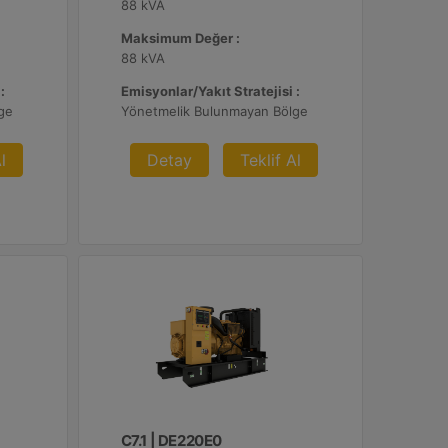
88 kVA
Maksimum Değer :
88 kVA
:
Emisyonlar/Yakıt Stratejisi :
ge
Yönetmelik Bulunmayan Bölge
l
Detay
Teklif Al
C7.1 | DE220E0