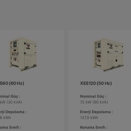
S60 (60 Hz)
XES120 (50 Hz)
minal Güç :
Nominal Güç :
 kW (30 kVA)
72 kW (90 kVA)
rji Depolama :
Enerji Depolama :
,8 kWh
127,9 kWh
uma Sınıfı :
Koruma Sınıfı :