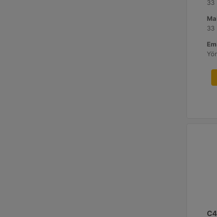
33
Ma
33
Emi
Yö
C4