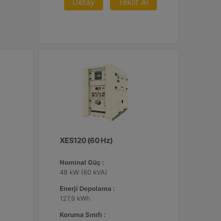
Detay
Teklif Al
XES120 (60 Hz)
Nominal Güç :
48 kW (60 kVA)
Enerji Depolama :
127,9 kWh
Koruma Sınıfı :