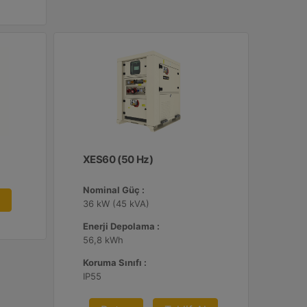
XES60 (50 Hz)
Nominal Güç :
36 kW (45 kVA)
Enerji Depolama :
56,8 kWh
Koruma Sınıfı :
IP55