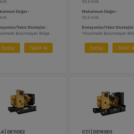
 kVA
50,0 kVA
ksimum Değer :
Maksimum Değer :
 kVA
50,0 kVA
syonlar/Yakıt Stratejisi :
Emisyonlar/Yakıt Stratejisi 
netmelik Bulunmayan Bölge
Yönetmelik Bulunmayan Böl
Detay
Teklif Al
Detay
Teklif A
.4 | DE110E2
C7.1 | DE165E0