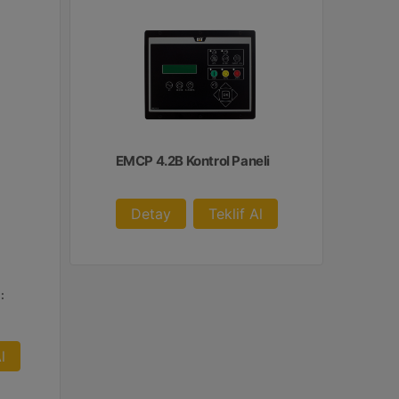
EMCP 4.2B Kontrol Paneli
Detay
Teklif Al
:
l