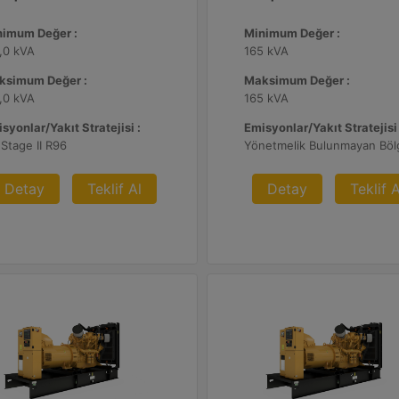
nimum Değer :
Minimum Değer :
,0 kVA
165 kVA
ksimum Değer :
Maksimum Değer :
,0 kVA
165 kVA
syonlar/Yakıt Stratejisi :
Emisyonlar/Yakıt Stratejisi 
Stage II R96
Yönetmelik Bulunmayan Böl
Detay
Teklif Al
Detay
Teklif A