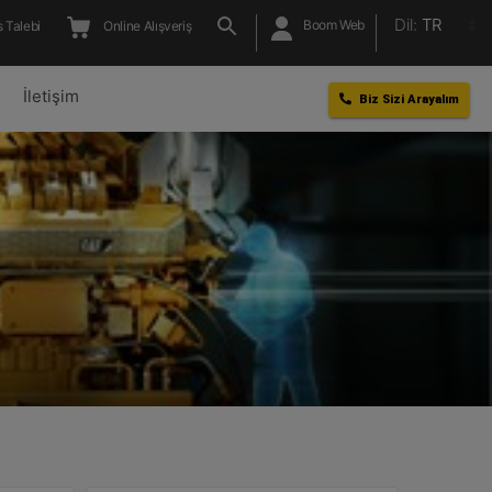
Dil:
TR
Boom Web
 Talebi
Online Alışveriş
l
İletişim
Biz Sizi Arayalım