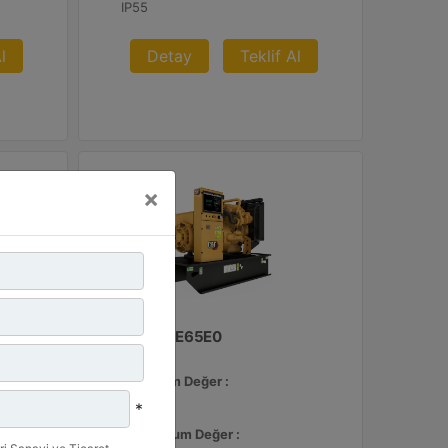
IP55
l
Detay
Teklif Al
×
C3.3 | DE65E0
Minimum Değer :
65 kVA
*
Maksimum Değer :