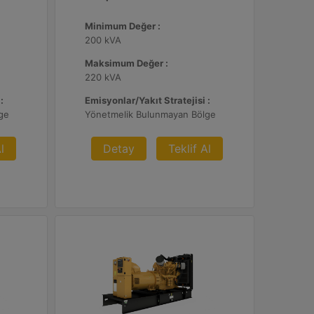
Minimum Değer :
200 kVA
Maksimum Değer :
220 kVA
:
Emisyonlar/Yakıt Stratejisi :
ge
Yönetmelik Bulunmayan Bölge
l
Detay
Teklif Al