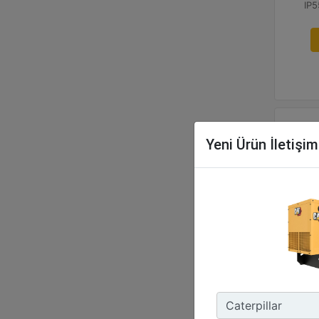
IP5
Yeni Ürün İletişi
Cat® E
100