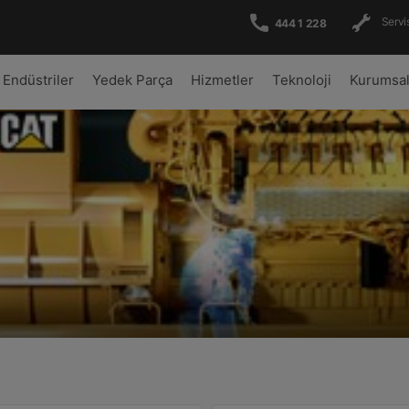
Servis
444 1 228
Endüstriler
Yedek Parça
Hizmetler
Teknoloji
Kurumsa