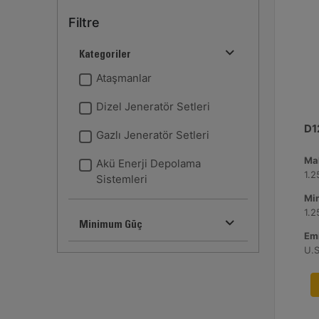
Filtre
Kategoriler
Ataşmanlar
Dizel Jeneratör Setleri
D1
Gazlı Jeneratör Setleri
Ma
Akü Enerji Depolama
1.
Sistemleri
Mi
1.
Minimum Güç
Emi
U.S