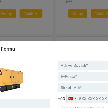
5
IP55
Detay
Teklif Al
Detay
Teklif A
m Formu
nerji Kontrol Sistemi (ECS)
C3.3 | DE26E0S
Minimum Değer :
26 kVA
+90
Detay
Teklif Al
Maksimum Değer :