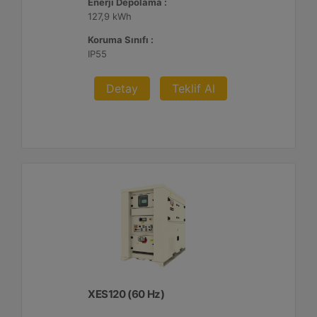
Enerji Depolama :
127,9 kWh
Koruma Sınıfı :
IP55
Detay
Teklif Al
XES120 (60 Hz)