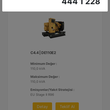
444 1 228
C4.4 | DE110E2
Minimum Değer :
110,0 kVA
Maksimum Değer :
110,0 kVA
Emisyonlar/Yakıt Stratejisi :
EU Stage II R96
Detay
Teklif Al