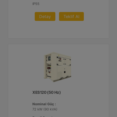
IP55
Detay
Teklif Al
XES120 (50 Hz)
Nominal Güç :
72 kW (90 kVA)