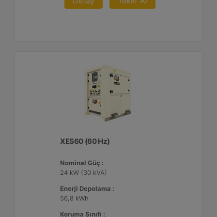
Detay
Teklif Al
XES60 (60 Hz)
Nominal Güç :
24 kW (30 kVA)
Enerji Depolama :
56,8 kWh
Koruma Sınıfı :