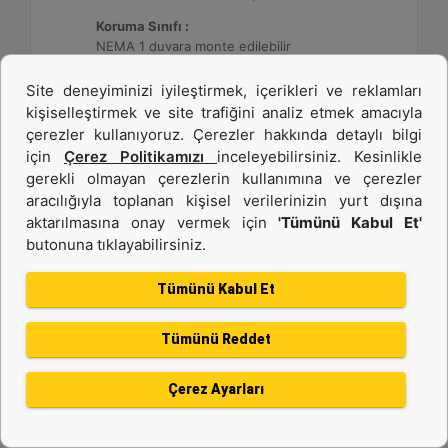
Koruma Sınıfı :
NEMA 1 duvara monte edilebilir
Site deneyiminizi iyileştirmek, içerikleri ve reklamları
Detay
Teklif Al
kişiselleştirmek ve site trafiğini analiz etmek amacıyla
çerezler kullanıyoruz. Çerezler hakkında detaylı bilgi
için
Çerez Politikamızı
inceleyebilirsiniz. Kesinlikle
gerekli olmayan çerezlerin kullanımına ve çerezler
aracılığıyla toplanan kişisel verilerinizin yurt dışına
aktarılmasına onay vermek için
'Tümünü Kabul Et'
butonuna tıklayabilirsiniz.
Tümünü Kabul Et
Tümünü Reddet
DE26E3S (50 Hz)
Çerez Ayarları
Minimum Değer :