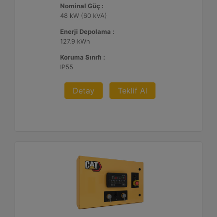
Nominal Güç :
48 kW (60 kVA)
Enerji Depolama :
127,9 kWh
Koruma Sınıfı :
IP55
Detay
Teklif Al