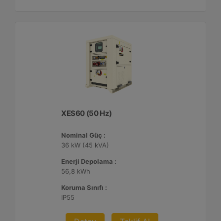
XES60 (50 Hz)
Nominal Güç :
36 kW (45 kVA)
Enerji Depolama :
56,8 kWh
Koruma Sınıfı :
IP55