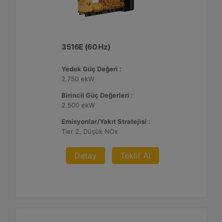
3516E (60 Hz)
Yedek Güç Değeri :
2.750 ekW
Birincil Güç Değerleri :
2.500 ekW
Emisyonlar/Yakıt Stratejisi :
Tier 2, Düşük NOx
Detay
Teklif Al