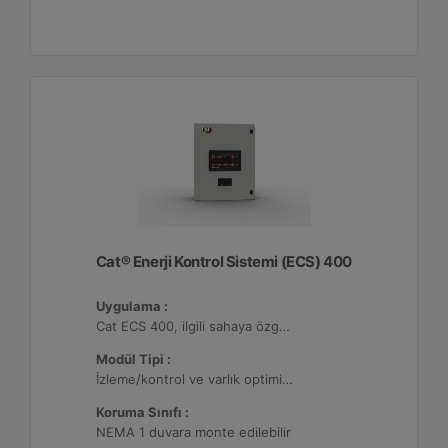
Cat® Enerji Kontrol Sistemi (ECS) 400
Uygulama :
Cat ECS 400, ilgili sahaya özgü varlık gereksinimlerini karşılayacak şekilde yapılandırılabildiği çeşitli mikro şebekelerde kullanılmaktadır.
Modül Tipi :
İzleme/kontrol ve varlık optimizasyonu, 32 adede kadar Dağıtılmış Enerji Kaynağı (DER) ile yapılandırılabilir.
Koruma Sınıfı :
NEMA 1 duvara monte edilebilir