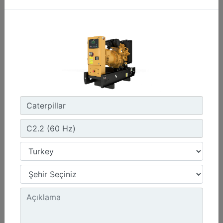
C3.3 | DE50E0
Minimum Değer :
50,0 kVA
Maksimum Değer :
50,0 kVA
Emisyonlar/Yakıt Stratejisi :
Yönetmelik Bulunmayan Bölge
Detay
Teklif Al