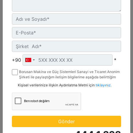
C4.4 | DE88E0
Minimum Değer :
+90
*
88 kVA
Borusan Makina ve Güç Sistemleri Sanayi ve Ticaret Anonim
Maksimum Değer :
Şirketi ile paylaştığım iletişim bilgilerime aşağıda belirttiğim
88 kVA
kanallardan kampanya, etkinlik ve özel fırsatlar ile ilgili
Kişisel verilerinize ilişkin Aydınlatma Metni için
tıklayınız.
mesaj gönderilmesine izin veriyorum.
Emisyonlar/Yakıt Stratejisi :
Yönetmelik Bulunmayan Bölge
Detay
Teklif Al
Gönder