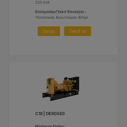
220 kVA
Emisyonlar/Yakıt Stratejisi :
Yönetmelik Bulunmayan Bölge
Detay
Teklif Al
C18 | DE605E0
Minimum Değer :