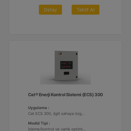
Detay
Teklif Al
Cat® Enerji Kontrol Sistemi (ECS) 300
Uygulama :
Cat ECS 300, ilgili sahaya özgü varlık gereksinimlerini karşılayacak şekilde yapılandırılabildiği çeşitli mikro şebekelerde kullanılmaktadır.
Modül Tipi :
İzleme/kontrol ve varlık optimizasyonu, 4 adede kadar Dağıtılmış Enerji Kaynağı (DER) ile yapılandırılabilir.