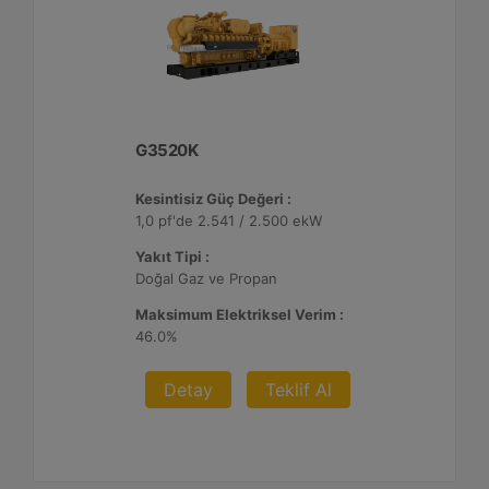
G3520K
Kesintisiz Güç Değeri :
1,0 pf'de 2.541 / 2.500 ekW
Yakıt Tipi :
Doğal Gaz ve Propan
Maksimum Elektriksel Verim :
46.0%
Detay
Teklif Al