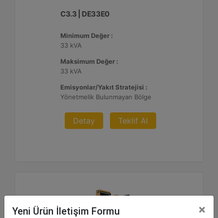
C3.3 | DE33E0
Minimum Değer :
33 kVA
Maksimum Değer :
33 kVA
Emisyonlar/Yakıt Stratejisi :
Yönetmelik Bulunmayan Bölge
Detay
Teklif Al
×
Yeni Ürün İletişim Formu