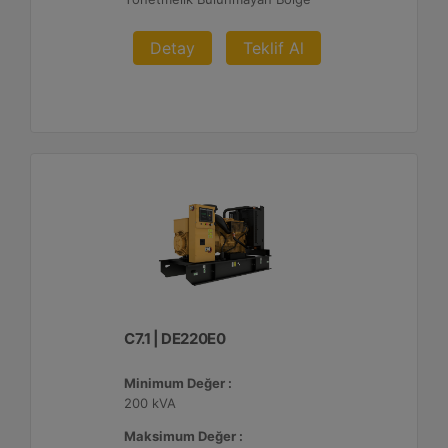
Detay
Teklif Al
C7.1 | DE220E0
Minimum Değer :
200 kVA
Maksimum Değer :