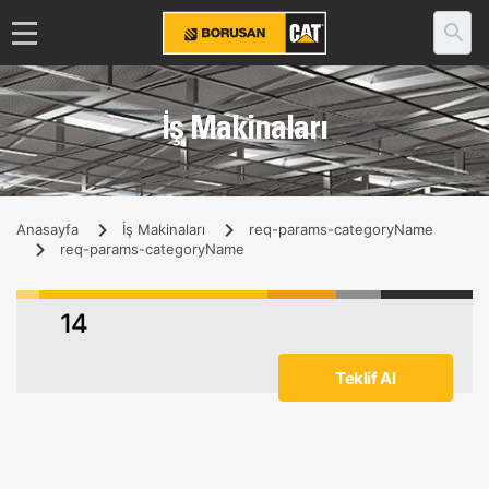
İş Makinaları
Anasayfa
İş Makinaları
req-params-categoryName
req-params-categoryName
14
Teklif Al