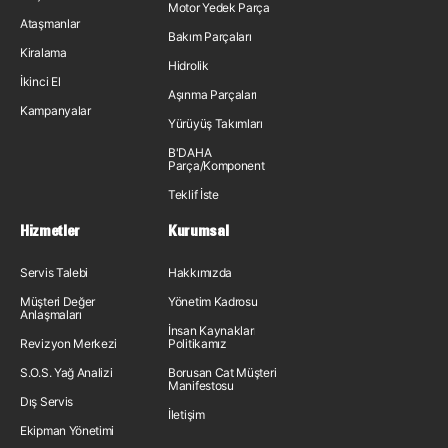
Motor Yedek Parça
Ataşmanlar
Bakım Parçaları
Kiralama
Hidrolik
İkinci El
Aşınma Parçaları
Kampanyalar
Yürüyüş Takımları
B'DAHA
Parça/Komponent
Teklif İste
Hizmetler
Kurumsal
Servis Talebi
Hakkımızda
Müşteri Değer
Yönetim Kadrosu
Anlaşmaları
İnsan Kaynakları
Revizyon Merkezi
Politikamız
S.O.S. Yağ Analizi
Borusan Cat Müşteri
Manifestosu
Dış Servis
İletişim
Ekipman Yönetimi