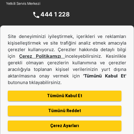
Yetkili Servis Merkezi
444 1 228
Site deneyiminizi iyileştirmek, içerikleri ve reklamları
kişiselleştirmek ve site trafiğini analiz etmek amacıyla
çerezler kullanıyoruz. Çerezler hakkında detaylı bilgi
için
Çerez Politikamızı
inceleyebilirsiniz. Kesinlikle
gerekli olmayan çerezlerin kullanımına ve çerezler
aracılığıyla toplanan kişisel verilerinizin yurt dışına
İş Makinası ve Güç Sistemleri
aktarılmasına onay vermek için
'Tümünü Kabul Et'
butonuna tıklayabilirsiniz.
İkinci el ve Kiralama
Tümünü Kabul Et
Tümünü Reddet
Gizlilik Politikası
Kullanım Şartları
Çerez politikası
Bilgi Toplumu Hizmeti
Çerez Ayarları
Kişisel Verilerin Korunması