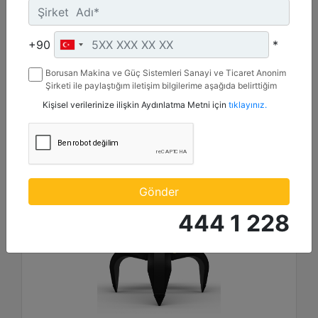
Kapasite :
1.5 yd³ - 1000 l
+90
*
Maksimum Kaldırma Kapasitesi :
33069 lb - 15000 kg
Borusan Makina ve Güç Sistemleri Sanayi ve Ticaret Anonim
Kovan Tipi Seçenekleri :
Şirketi ile paylaştığım iletişim bilgilerime aşağıda belirttiğim
Yarı açık
kanallardan kampanya, etkinlik ve özel fırsatlar ile ilgili
Kişisel verilerinize ilişkin Aydınlatma Metni için
tıklayınız.
mesaj gönderilmesine izin veriyorum.
Detay
Teklif Al
Gönder
444 1 228