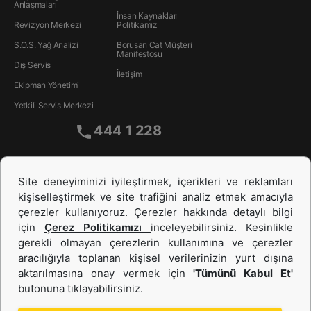
Anlaşmaları
İnsan Kaynakları
Revizyon Merkezi
Politikamız
S.O.S. Yağ Analizi
Borusan Cat Müşteri
Manifestosu
Dış Servis
İletişim
Ekipman Yönetimi
Yetkili Servis Merkezi
444 1 228
Site deneyiminizi iyileştirmek, içerikleri ve reklamları
kişiselleştirmek ve site trafiğini analiz etmek amacıyla
çerezler kullanıyoruz. Çerezler hakkında detaylı bilgi
için
Çerez Politikamızı
inceleyebilirsiniz. Kesinlikle
gerekli olmayan çerezlerin kullanımına ve çerezler
aracılığıyla toplanan kişisel verilerinizin yurt dışına
İş Makinası ve Güç Sistemleri
aktarılmasına onay vermek için
'Tümünü Kabul Et'
butonuna tıklayabilirsiniz.
İkinci el ve Kiralama