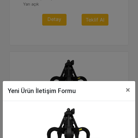
Yarı açık
Detay
Teklif Al
×
Yeni Ürün İletişim Formu
GSV525 5 Dişli, 1.150 Litrelik Polip Ataşmanı
Kapasite :
1.5 yd³ - 1150 l