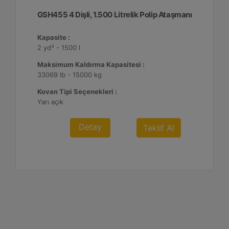
GSH455 4 Dişli, 1.500 Litrelik Polip Ataşmanı
Kapasite :
2 yd³ - 1500 l
Maksimum Kaldırma Kapasitesi :
33069 lb - 15000 kg
Kovan Tipi Seçenekleri :
Yarı açık
Detay
Teklif Al