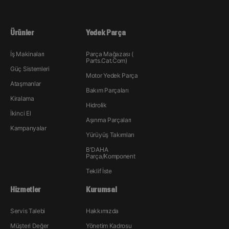
Ürünler
Yedek Parça
İş Makinaları
Parça Mağazası (
Parts.Cat.Com)
Güç Sistemleri
Motor Yedek Parça
Ataşmanlar
Bakım Parçaları
Kiralama
Hidrolik
İkinci El
Aşınma Parçaları
Kampanyalar
Yürüyüş Takımları
B'DAHA
Parça/Komponent
Teklif İste
Hizmetler
Kurumsal
Servis Talebi
Hakkımızda
Müşteri Değer
Yönetim Kadrosu