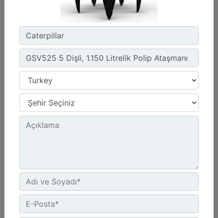
Maksimum Kaldırma Kapasitesi :
22046 lb - 10000 kg
Kovan Tipi Seçenekleri :
Yarı Açık, Kapalı
Detay
Teklif Al
GSH455 4 Dişli, 1.000 Litrelik Polip Ataşmanı