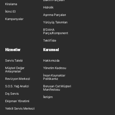
Kiralama
Hidrolik
İkinci El
Aşınma Parçaları
Kampanyalar
Yürüyüş Takımları
B'DAHA
Parça/Komponent
Teklif İste
Hizmetler
Kurumsal
Servis Talebi
Hakkımızda
Müşteri Değer
Yönetim Kadrosu
Anlaşmaları
İnsan Kaynakları
Revizyon Merkezi
Politikamız
S.O.S. Yağ Analizi
Borusan Cat Müşteri
Manifestosu
Dış Servis
İletişim
Ekipman Yönetimi
Yetkili Servis Merkezi