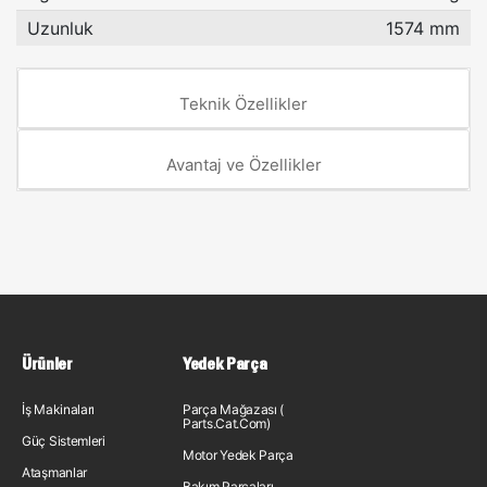
Uzunluk
1574 mm
Teknik Özellikler
Avantaj ve Özellikler
Ürünler
Yedek Parça
İş Makinaları
Parça Mağazası (
Parts.Cat.Com)
Güç Sistemleri
Motor Yedek Parça
Ataşmanlar
Bakım Parçaları