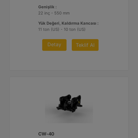
Genişlik :
22 inç - 550 mm
Yük Değeri, Kaldırma Kancası :
11 ton (US) - 10 ton (US)
Detay
Teklif Al
CW-40