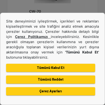
CW-70
Site deneyiminizi iyileştirmek, içerikleri ve reklamları
Ağırlık :
kişiselleştirmek ve site trafiğini analiz etmek amacıyla
2750 lb - 1250 kg
çerezler kullanıyoruz. Çerezler hakkında detaylı bilgi
Genişlik :
için
Çerez Politikamızı
inceleyebilirsiniz. Kesinlikle
33.6 inç - 840 mm
gerekli olmayan çerezlerin kullanımına ve çerezler
aracılığıyla toplanan kişisel verilerinizin yurt dışına
Yük Değeri, Kaldırma Kancası :
22 ton (US) - 20 ton (US)
aktarılmasına onay vermek için
'Tümünü Kabul Et'
butonuna tıklayabilirsiniz.
Detay
Teklif Al
Tümünü Kabul Et
Tümünü Reddet
Çerez Ayarları