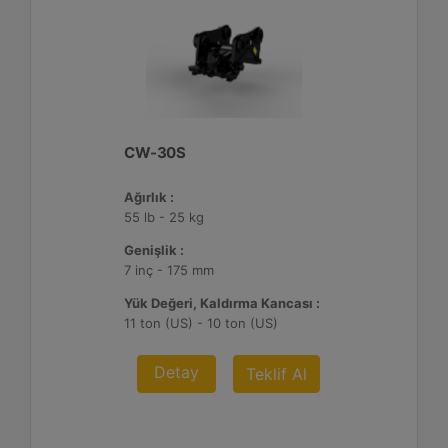
CW-30S
Ağırlık :
55 lb - 25 kg
Genişlik :
7 inç - 175 mm
Yük Değeri, Kaldırma Kancası :
11 ton (US) - 10 ton (US)
Detay
Teklif Al