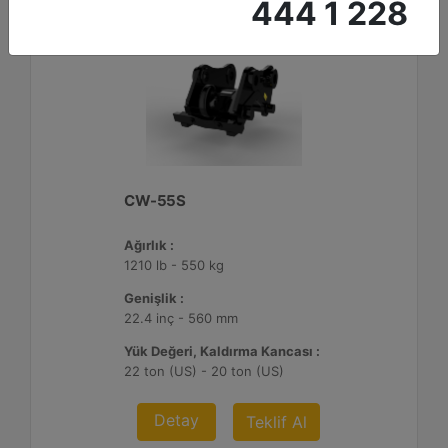
444 1 228
CW-55S
Ağırlık :
1210 lb - 550 kg
Genişlik :
22.4 inç - 560 mm
Yük Değeri, Kaldırma Kancası :
22 ton (US) - 20 ton (US)
Detay
Teklif Al