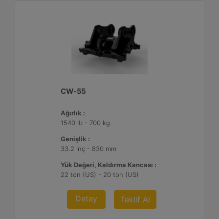
CW-55
Ağırlık :
1540 lb - 700 kg
Genişlik :
33.2 inç - 830 mm
Yük Değeri, Kaldırma Kancası :
22 ton (US) - 20 ton (US)
Detay
Teklif Al