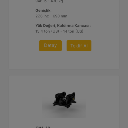
946 lb - 430 kg
Genişlik :
27.6 inç - 690 mm
Yük Değeri, Kaldırma Kancası :
15.4 ton (US) - 14 ton (US)
Detay
Teklif Al