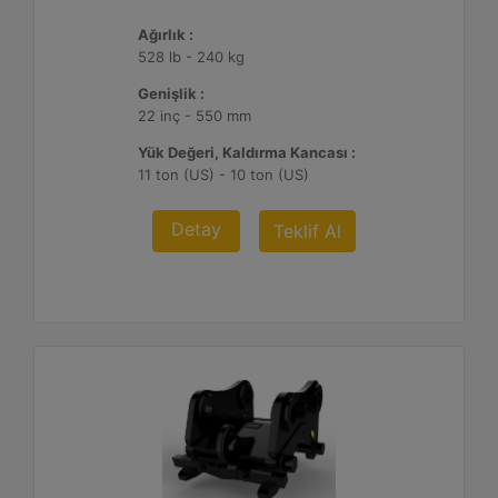
Ağırlık :
528 lb - 240 kg
Genişlik :
22 inç - 550 mm
Yük Değeri, Kaldırma Kancası :
11 ton (US) - 10 ton (US)
Detay
Teklif Al