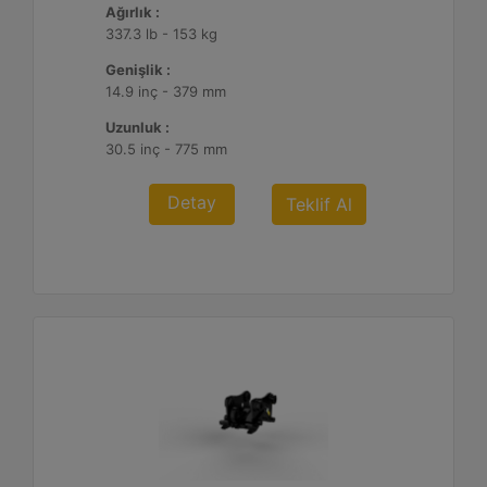
Ağırlık :
337.3 lb - 153 kg
Genişlik :
14.9 inç - 379 mm
Uzunluk :
30.5 inç - 775 mm
Detay
Teklif Al