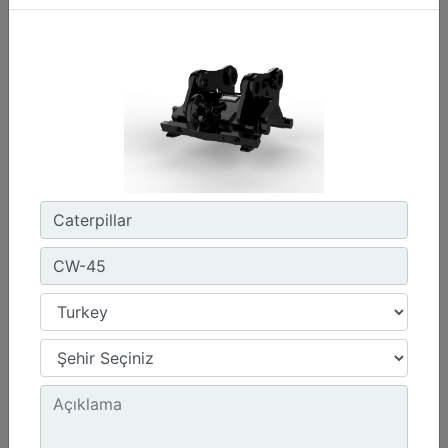
CW-45S
Ağırlık :
880 lb - 400 kg
Genişlik :
22 inç - 550 mm
Yük Değeri, Kaldırma Kancası :
15.4 ton (US) - 14 ton (US)
Detay
Teklif Al