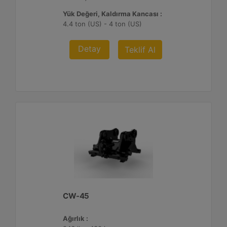
Yük Değeri, Kaldırma Kancası :
4.4 ton (US) - 4 ton (US)
Detay
Teklif Al
CW-45
Ağırlık :