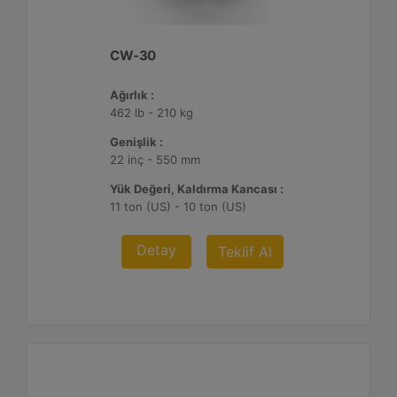
CW-30
Ağırlık :
462 lb - 210 kg
Genişlik :
22 inç - 550 mm
Yük Değeri, Kaldırma Kancası :
11 ton (US) - 10 ton (US)
Detay
Teklif Al