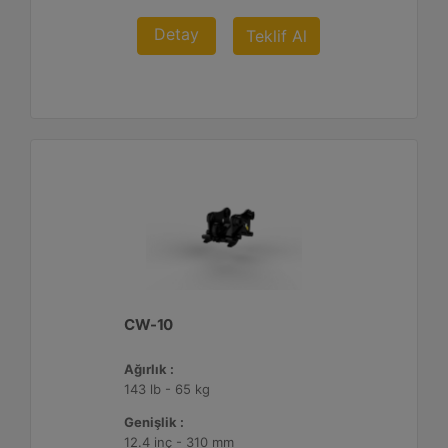
Detay
Teklif Al
CW-10
Ağırlık :
143 lb - 65 kg
Genişlik :
12.4 inç - 310 mm