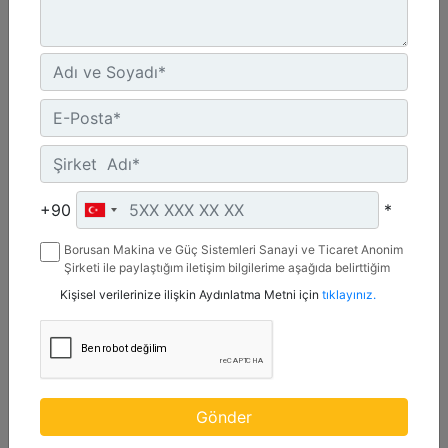
CW-55S
Ağırlık :
1210 lb - 550 kg
+90
*
Genişlik :
Borusan Makina ve Güç Sistemleri Sanayi ve Ticaret Anonim
22 inç - 20 mm
Şirketi ile paylaştığım iletişim bilgilerime aşağıda belirttiğim
kanallardan kampanya, etkinlik ve özel fırsatlar ile ilgili
Yük Değeri, Kaldırma Kancası :
Kişisel verilerinize ilişkin Aydınlatma Metni için
tıklayınız.
mesaj gönderilmesine izin veriyorum.
22 ton (US) - 20 ton (US)
Detay
Teklif Al
Gönder