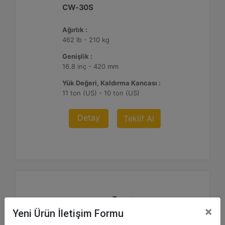
CW-30S
Ağırlık :
462 lb - 210 kg
Genişlik :
16.8 inç - 420 mm
Yük Değeri, Kaldırma Kancası :
11 ton (US) - 10 ton (US)
Detay
Teklif Al
×
Yeni Ürün İletişim Formu