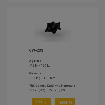
CW-20S
Ağırlık :
418 lb - 190 kg
Genişlik :
16.8 inç - 420 mm
Yük Değeri, Kaldırma Kancası :
11 ton (US) - 10 ton (US)
Detay
Teklif Al