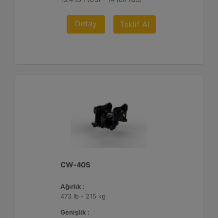
Detay
Teklif Al
CW-40S
Ağırlık :
473 lb - 215 kg
Genişlik :