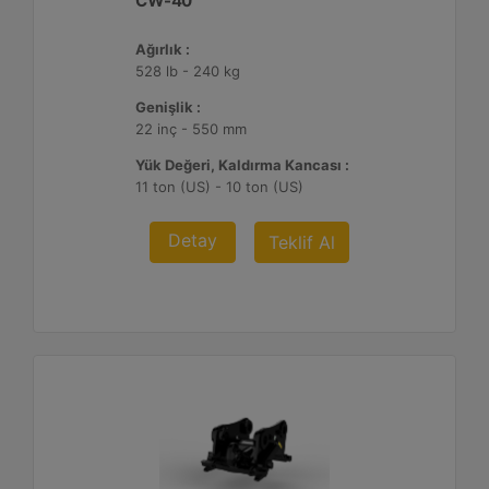
CW-40
Ağırlık :
528 lb - 240 kg
Genişlik :
22 inç - 550 mm
Yük Değeri, Kaldırma Kancası :
11 ton (US) - 10 ton (US)
Detay
Teklif Al