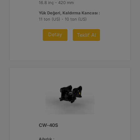
16.8 inç - 420 mm
Yük Değeri, Kaldırma Kancası :
11 ton (US) - 10 ton (US)
Detay
Teklif Al
CW-40S
Ağırlık :