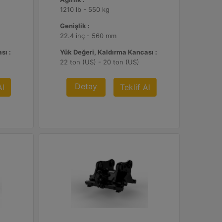
1210 lb - 550 kg
Genişlik :
22.4 inç - 560 mm
sı :
Yük Değeri, Kaldırma Kancası :
22 ton (US) - 20 ton (US)
Detay
Al
Teklif Al