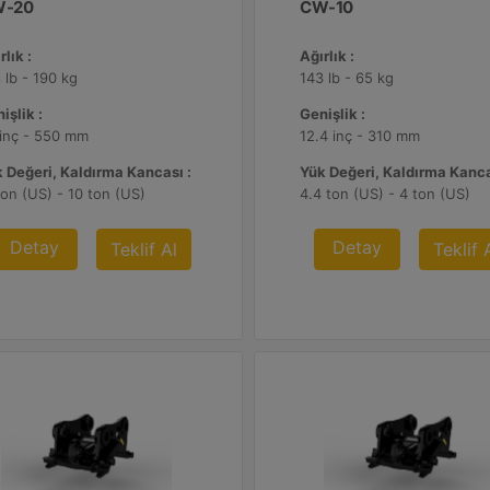
-20
CW-10
rlık :
Ağırlık :
 lb - 190 kg
143 lb - 65 kg
işlik :
Genişlik :
inç - 550 mm
12.4 inç - 310 mm
 Değeri, Kaldırma Kancası :
Yük Değeri, Kaldırma Kanca
ton (US) - 10 ton (US)
4.4 ton (US) - 4 ton (US)
Detay
Detay
Teklif Al
Teklif 