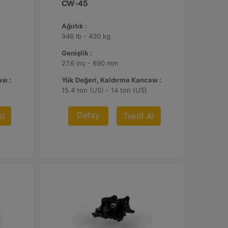
CW-45
Ağırlık :
946 lb - 430 kg
Genişlik :
27.6 inç - 690 mm
sı :
Yük Değeri, Kaldırma Kancası :
15.4 ton (US) - 14 ton (US)
Detay
Al
Teklif Al