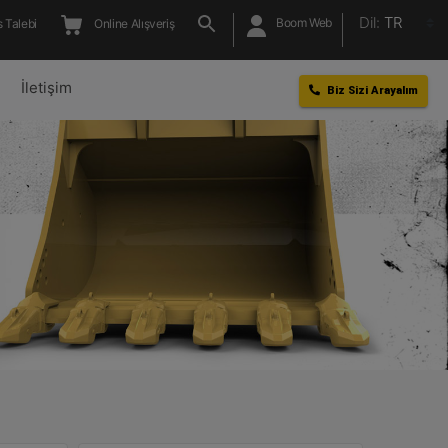
Dil:
TR
Boom Web
 Talebi
Online Alışveriş
l
İletişim
Biz Sizi Arayalım