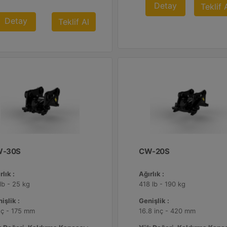
Detay
Teklif 
Detay
Teklif Al
-30S
CW-20S
rlık :
Ağırlık :
lb - 25 kg
418 lb - 190 kg
işlik :
Genişlik :
nç - 175 mm
16.8 inç - 420 mm