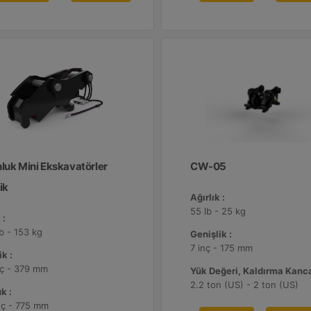
nluk Mini Ekskavatörler
CW-05
ik
Ağırlık :
55 lb - 25 kg
 :
lb - 153 kg
Genişlik :
7 inç - 175 mm
k :
nç - 379 mm
Yük Değeri, Kaldırma Kanca
2.2 ton (US) - 2 ton (US)
k :
nç - 775 mm