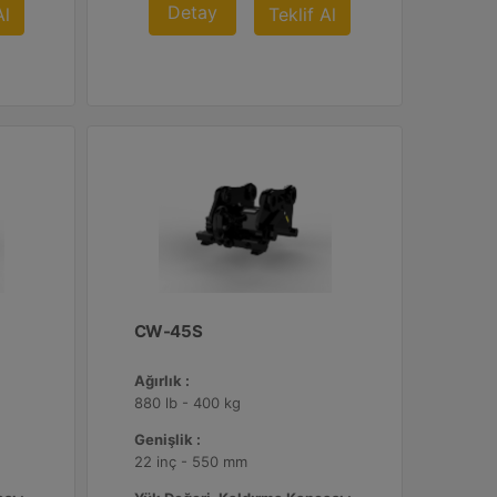
Detay
Al
Teklif Al
CW-45S
Ağırlık :
880 lb - 400 kg
Genişlik :
22 inç - 550 mm