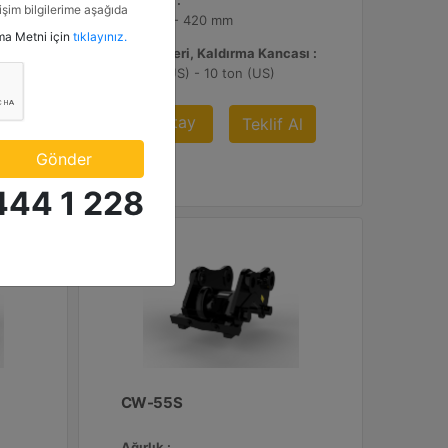
Genişlik :
tişim bilgilerime aşağıda
16.8 inç - 420 mm
etkinlik ve özel fırsatlar
tma Metni için
tıklayınız.
n veriyorum.
sı :
Yük Değeri, Kaldırma Kancası :
11 ton (US) - 10 ton (US)
Detay
Al
Teklif Al
Gönder
444 1 228
CW-55S
Ağırlık :