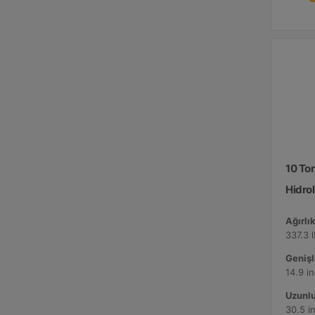
10 To
Hidrol
Ağırlık
337.3 
Genişli
14.9 i
Uzunlu
30.5 i