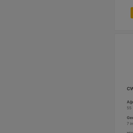
CW
Ağı
55 
Gen
7 i