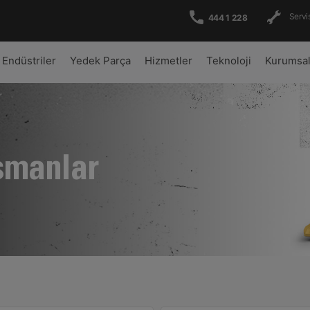
Servis
444 1 228
Endüstriler
Yedek Parça
Hizmetler
Teknoloji
Kurumsa
şmanlar