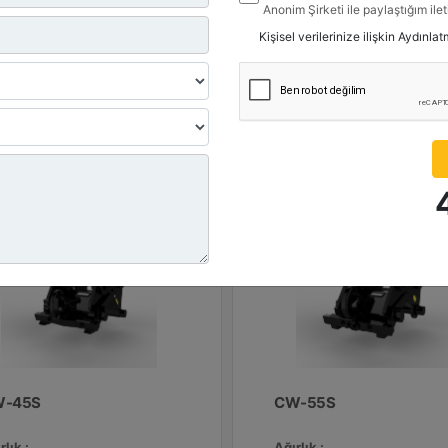
işlik :
Genişlik :
Anonim Şirketi ile paylaştığım ile
8 inç - 420 mm
16.8 inç - 420 mm
belirttiğim kanallardan kampanya, 
Kişisel verilerinize ilişkin Aydınla
ile ilgili mesaj gönderilmesine izi
 Değeri, Kaldırma Kancası :
Yük Değeri, Kaldırma Kanca
ton (US) - 10 ton (US)
11 ton (US) - 10 ton (US)
Detay
Detay
Teklif Al
Teklif 
-45S
CW-55S
rlık :
Ağırlık :