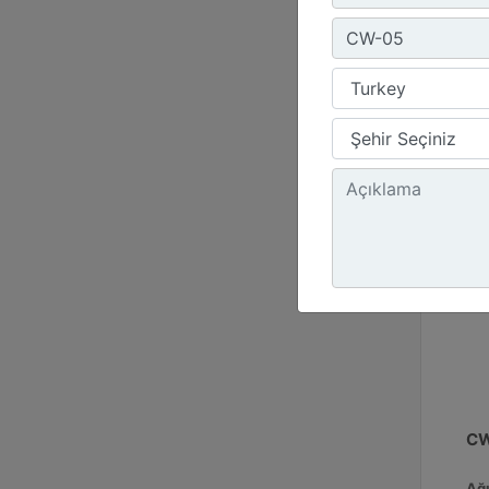
Gen
16.
Yük
11 
CW
Ağı