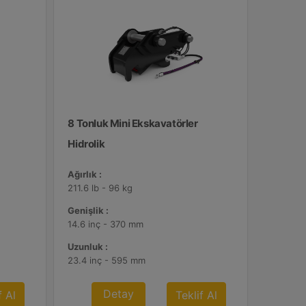
8 Tonluk Mini Ekskavatörler
Hidrolik
Ağırlık :
211.6 lb - 96 kg
Genişlik :
14.6 inç - 370 mm
Uzunluk :
23.4 inç - 595 mm
Detay
f Al
Teklif Al