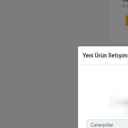
Yük
11 
Yeni Ürün İletişi
CW
Ağı
473