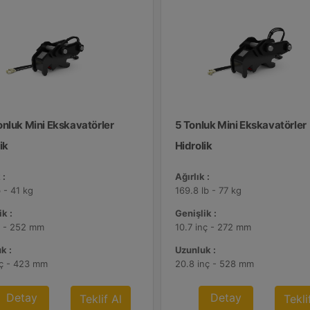
onluk Mini Ekskavatörler
5 Tonluk Mini Ekskavatörler
ik
Hidrolik
 :
Ağırlık :
 - 41 kg
169.8 lb - 77 kg
k :
Genişlik :
ç - 252 mm
10.7 inç - 272 mm
k :
Uzunluk :
nç - 423 mm
20.8 inç - 528 mm
Detay
Detay
Teklif Al
Tekli