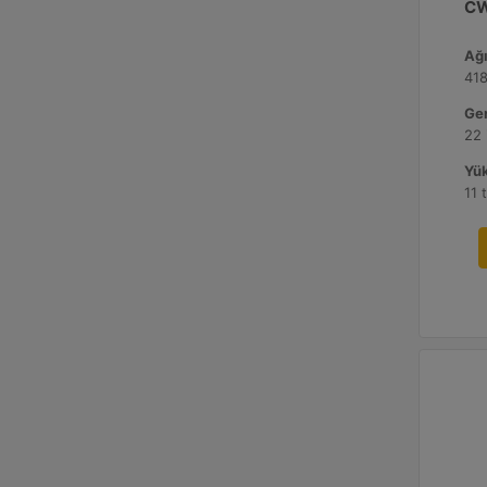
CW
Ağı
418
Gen
22 
Yük
11 