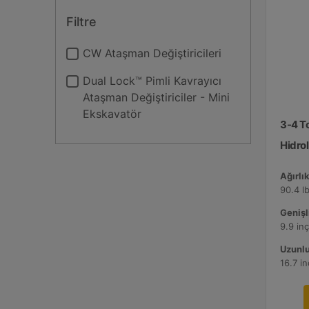
Filtre
CW Ataşman Değiştiricileri
Dual Lock™ Pimli Kavrayıcı
Ataşman Değiştiriciler - Mini
Ekskavatör
3-4 T
Hidrol
Ağırlık
90.4 lb
Genişli
9.9 in
Uzunlu
16.7 i