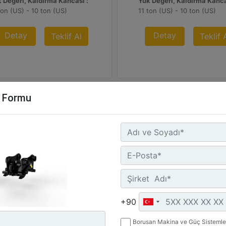
 Değeri, Kaldırma Kancası :
Yük Değeri, Kaldırma Kanca
ton (US) - 10 ton (US)
11 ton (US) - 10 ton (US)
Detay
Detay
Teklif Al
Teklif 
m Formu
-40S
CW-40S
rlık :
Ağırlık :
+90
 lb - 215 kg
473 lb - 215 kg
Borusan Makina ve Güç Sistemler