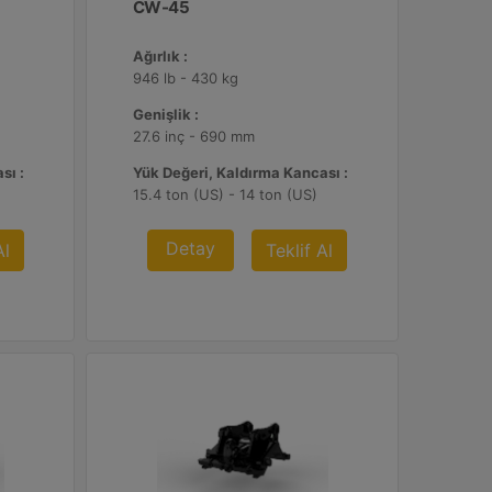
CW-45
Ağırlık :
946 lb - 430 kg
Genişlik :
27.6 inç - 690 mm
sı :
Yük Değeri, Kaldırma Kancası :
15.4 ton (US) - 14 ton (US)
Detay
Al
Teklif Al