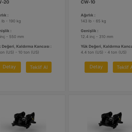
-20
CW-10
rlık :
Ağırlık :
 lb - 190 kg
143 lb - 65 kg
işlik :
Genişlik :
inç - 550 mm
12.4 inç - 310 mm
 Değeri, Kaldırma Kancası :
Yük Değeri, Kaldırma Kanca
ton (US) - 10 ton (US)
4.4 ton (US) - 4 ton (US)
Detay
Detay
Teklif Al
Teklif 