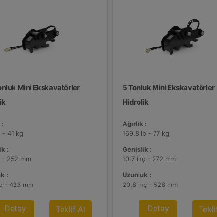
onluk Mini Ekskavatörler
5 Tonluk Mini Ekskavatörler
ik
Hidrolik
 :
Ağırlık :
 - 41 kg
169.8 lb - 77 kg
k :
Genişlik :
ç - 252 mm
10.7 inç - 272 mm
k :
Uzunluk :
nç - 423 mm
20.8 inç - 528 mm
Detay
Detay
Teklif Al
Tekli