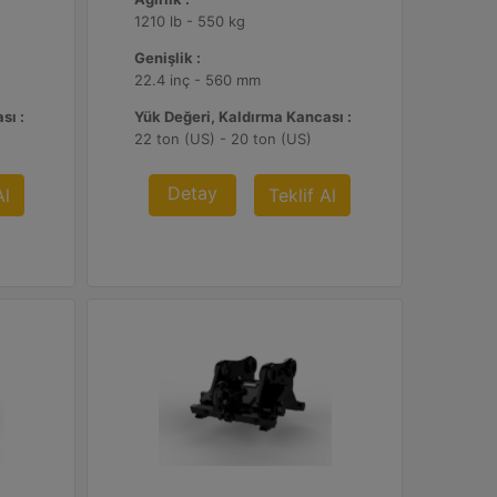
1210 lb - 550 kg
Genişlik :
22.4 inç - 560 mm
sı :
Yük Değeri, Kaldırma Kancası :
22 ton (US) - 20 ton (US)
Detay
Al
Teklif Al