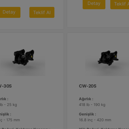
Detay
Teklif 
Detay
Teklif Al
-30S
CW-20S
rlık :
Ağırlık :
lb - 25 kg
418 lb - 190 kg
işlik :
Genişlik :
nç - 175 mm
16.8 inç - 420 mm