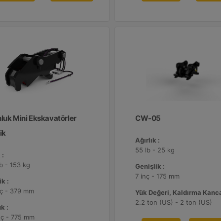
nluk Mini Ekskavatörler
CW-05
ik
Ağırlık :
55 lb - 25 kg
 :
lb - 153 kg
Genişlik :
7 inç - 175 mm
k :
nç - 379 mm
Yük Değeri, Kaldırma Kanca
2.2 ton (US) - 2 ton (US)
k :
nç - 775 mm