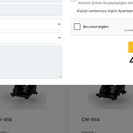
işlik :
Genişlik :
Anonim Şirketi ile paylaştığım ile
8 inç - 420 mm
16.8 inç - 420 mm
belirttiğim kanallardan kampanya, 
Kişisel verilerinize ilişkin Aydınla
ile ilgili mesaj gönderilmesine izi
 Değeri, Kaldırma Kancası :
Yük Değeri, Kaldırma Kanca
ton (US) - 10 ton (US)
11 ton (US) - 10 ton (US)
Detay
Detay
Teklif Al
Teklif 
-45S
CW-55S
rlık :
Ağırlık :