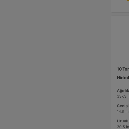
10 To
Hidrol
Ağırlık
337.3 
Genişli
14.9 i
Uzunlu
30.5 i