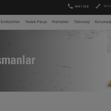
Servis
444 1 228
Endüstriler
Yedek Parça
Hizmetler
Teknoloji
Kurumsa
şmanlar