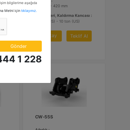
Genişlik :
tişim bilgilerime aşağıda
16.8 inç - 420 mm
etkinlik ve özel fırsatlar
tma Metni için
tıklayınız.
n veriyorum.
sı :
Yük Değeri, Kaldırma Kancası :
11 ton (US) - 10 ton (US)
Detay
Al
Teklif Al
Gönder
444 1 228
CW-55S
Ağırlık :