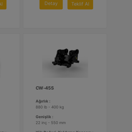
Detay
Al
Teklif Al
CW-45S
Ağırlık :
880 lb - 400 kg
Genişlik :
22 inç - 550 mm