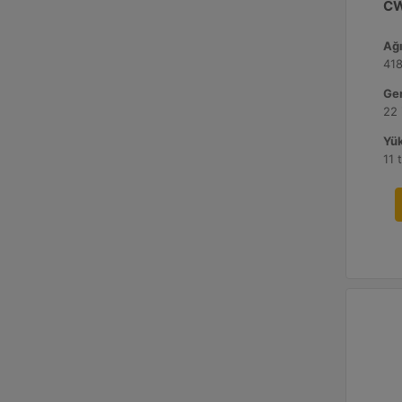
CW
Ağı
418
Gen
22 
Yük
11 