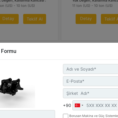
 Değeri, Kaldırma Kancası :
Yük Değeri, Kaldırma Kanca
ton (US) - 10 ton (US)
11 ton (US) - 10 ton (US)
Detay
Detay
Teklif Al
Teklif 
m Formu
-40S
CW-40S
rlık :
Ağırlık :
+90
 lb - 215 kg
473 lb - 215 kg
Borusan Makina ve Güç Sistemler