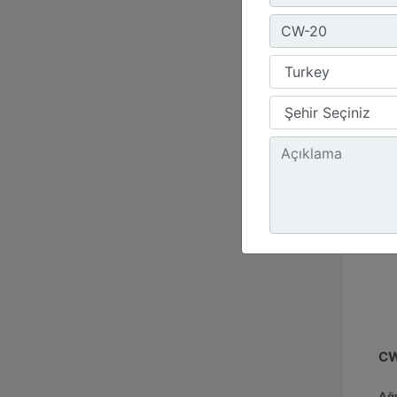
Gen
16.
Yük
11 
CW
Ağı