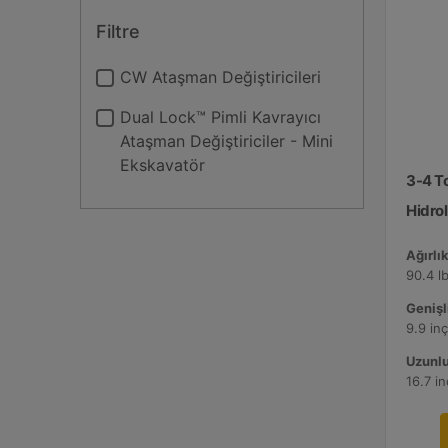
Filtre
CW Ataşman Değiştiricileri
Dual Lock™ Pimli Kavrayıcı
Ataşman Değiştiriciler - Mini
Ekskavatör
3-4 T
Hidrol
Ağırlık
90.4 lb
Genişli
9.9 in
Uzunlu
16.7 i