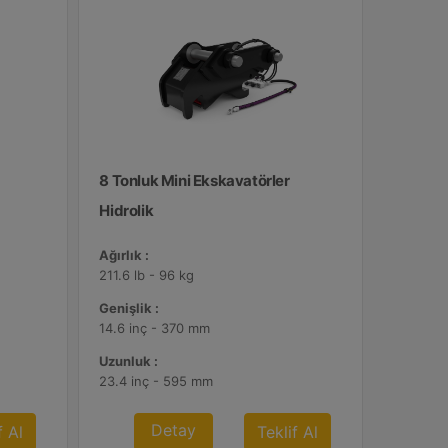
8 Tonluk Mini Ekskavatörler
Hidrolik
Ağırlık :
211.6 lb - 96 kg
Genişlik :
14.6 inç - 370 mm
Uzunluk :
23.4 inç - 595 mm
Detay
f Al
Teklif Al