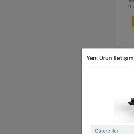
Yük
11 
Yeni Ürün İletişi
CW
Ağı
473