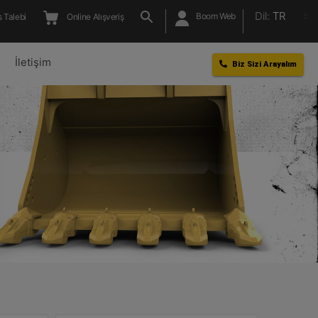
Dil:
TR
Boom Web
 Talebi
Online Alışveriş
l
İletişim
Biz Sizi Arayalım