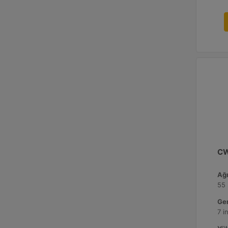
CW
Ağı
55 
Gen
7 i