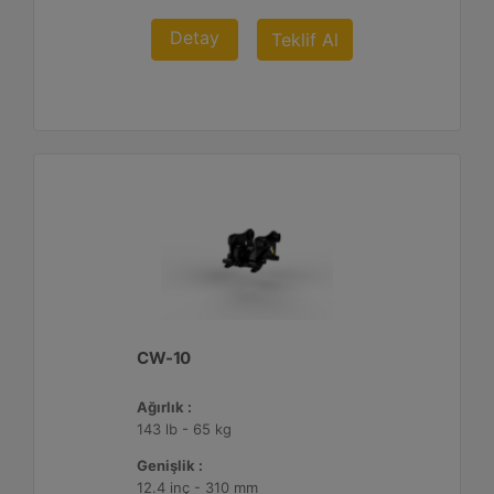
Detay
Teklif Al
CW-10
Ağırlık :
143 lb - 65 kg
Genişlik :
12.4 inç - 310 mm