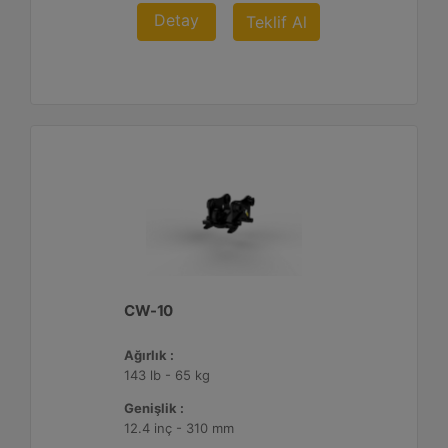
Detay
Teklif Al
CW-10
Ağırlık :
143 lb - 65 kg
Genişlik :
12.4 inç - 310 mm