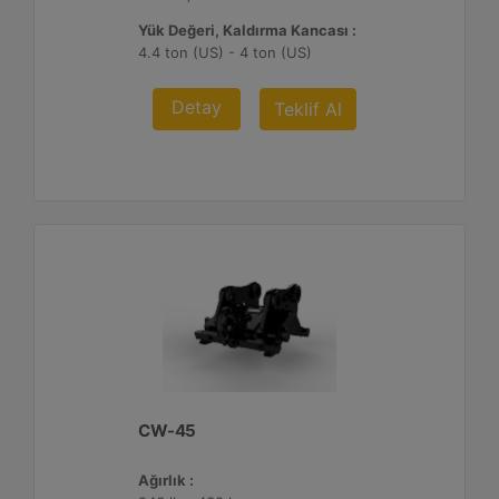
Yük Değeri, Kaldırma Kancası :
4.4 ton (US) - 4 ton (US)
Detay
Teklif Al
CW-45
Ağırlık :