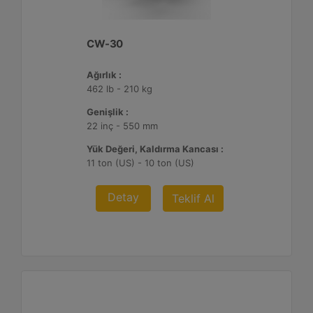
CW-30
Ağırlık :
462 lb - 210 kg
Genişlik :
22 inç - 550 mm
Yük Değeri, Kaldırma Kancası :
11 ton (US) - 10 ton (US)
Detay
Teklif Al