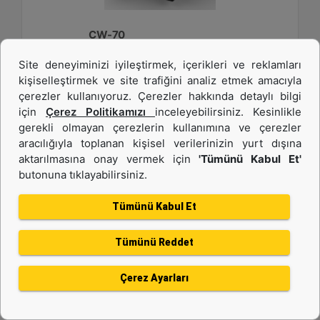
CW-70
Site deneyiminizi iyileştirmek, içerikleri ve reklamları
Ağırlık :
kişiselleştirmek ve site trafiğini analiz etmek amacıyla
2750 lb - 1250 kg
çerezler kullanıyoruz. Çerezler hakkında detaylı bilgi
Genişlik :
için
Çerez Politikamızı
inceleyebilirsiniz. Kesinlikle
33.6 inç - 840 mm
gerekli olmayan çerezlerin kullanımına ve çerezler
aracılığıyla toplanan kişisel verilerinizin yurt dışına
Yük Değeri, Kaldırma Kancası :
22 ton (US) - 20 ton (US)
aktarılmasına onay vermek için
'Tümünü Kabul Et'
butonuna tıklayabilirsiniz.
Detay
Teklif Al
Tümünü Kabul Et
Tümünü Reddet
Çerez Ayarları