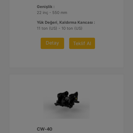
Genişlik :
22 inç - 550 mm
Yük Değeri, Kaldırma Kancası :
11 ton (US) - 10 ton (US)
Detay
Teklif Al
CW-40