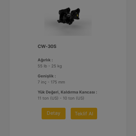
CW-30S
Ağırlık :
55 lb - 25 kg
Genişlik :
7 inç - 175 mm
Yük Değeri, Kaldırma Kancası :
11 ton (US) - 10 ton (US)
Detay
Teklif Al