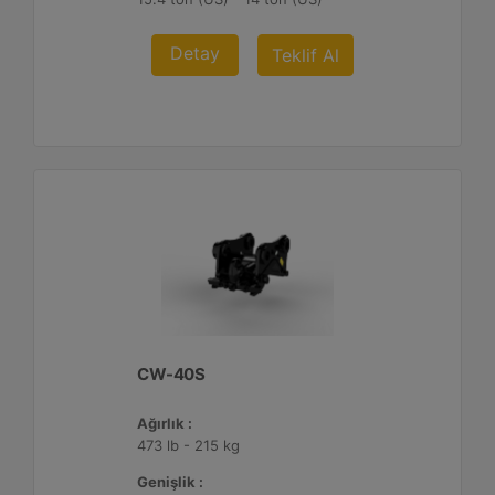
Detay
Teklif Al
CW-40S
Ağırlık :
473 lb - 215 kg
Genişlik :