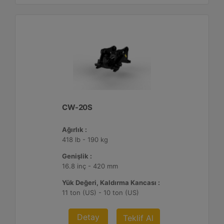
CW-20S
Ağırlık :
418 lb - 190 kg
Genişlik :
16.8 inç - 420 mm
Yük Değeri, Kaldırma Kancası :
11 ton (US) - 10 ton (US)
Detay
Teklif Al