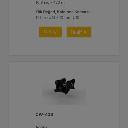
16.8 inç - 420 mm
Yük Değeri, Kaldırma Kancası :
11 ton (US) - 10 ton (US)
Detay
Teklif Al
CW-40S
Ağırlık :