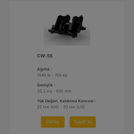
CW-55
Ağırlık :
1540 lb - 700 kg
Genişlik :
33.2 inç - 830 mm
Yük Değeri, Kaldırma Kancası :
22 ton (US) - 20 ton (US)
Detay
Teklif Al