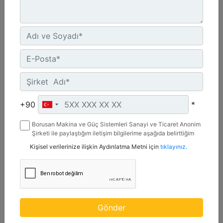
CW-55S
Ağırlık :
1210 lb - 550 kg
+90
*
Genişlik :
Borusan Makina ve Güç Sistemleri Sanayi ve Ticaret Anonim
22 inç - 20 mm
Şirketi ile paylaştığım iletişim bilgilerime aşağıda belirttiğim
kanallardan kampanya, etkinlik ve özel fırsatlar ile ilgili
Yük Değeri, Kaldırma Kancası :
Kişisel verilerinize ilişkin Aydınlatma Metni için
tıklayınız.
mesaj gönderilmesine izin veriyorum.
22 ton (US) - 20 ton (US)
Detay
Teklif Al
Gönder