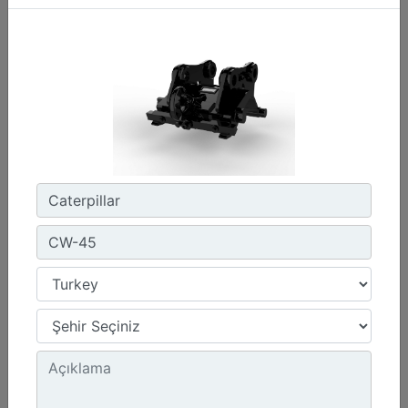
CW-45S
Ağırlık :
880 lb - 400 kg
Genişlik :
22 inç - 550 mm
Yük Değeri, Kaldırma Kancası :
15.4 ton (US) - 14 ton (US)
Detay
Teklif Al