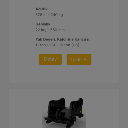
Ağırlık :
528 lb - 240 kg
Genişlik :
22 inç - 550 mm
Yük Değeri, Kaldırma Kancası :
11 ton (US) - 10 ton (US)
Detay
Teklif Al