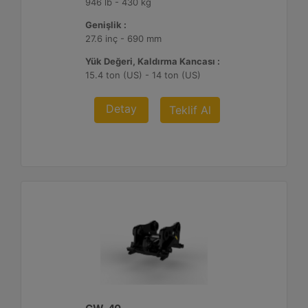
946 lb - 430 kg
Genişlik :
27.6 inç - 690 mm
Yük Değeri, Kaldırma Kancası :
15.4 ton (US) - 14 ton (US)
Detay
Teklif Al