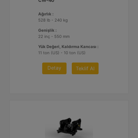
CW-40
Ağırlık :
528 lb - 240 kg
Genişlik :
22 inç - 550 mm
Yük Değeri, Kaldırma Kancası :
11 ton (US) - 10 ton (US)
Detay
Teklif Al