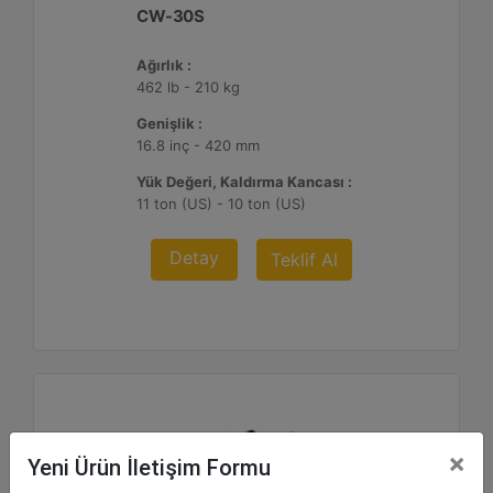
CW-30S
Ağırlık :
462 lb - 210 kg
Genişlik :
16.8 inç - 420 mm
Yük Değeri, Kaldırma Kancası :
11 ton (US) - 10 ton (US)
Detay
Teklif Al
×
Yeni Ürün İletişim Formu