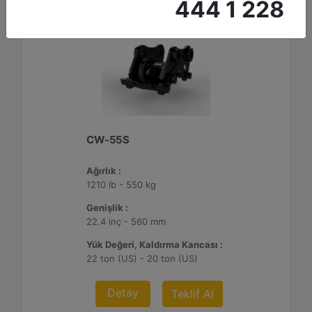
444 1 228
CW-55S
Ağırlık :
1210 lb - 550 kg
Genişlik :
22.4 inç - 560 mm
Yük Değeri, Kaldırma Kancası :
22 ton (US) - 20 ton (US)
Detay
Teklif Al