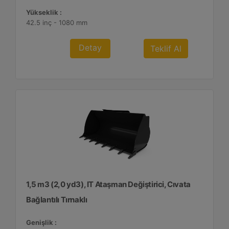
Yükseklik :
42.5 inç - 1080 mm
Detay
Teklif Al
1,5 m3 (2,0 yd3), IT Ataşman Değiştirici, Cıvata
Bağlantılı Tırnaklı
Genişlik :