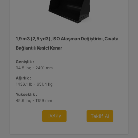
1,9 m3 (2,5 yd3), ISO Ataşman Değiştirici, Cıvata
Bağlantılı Kesici Kenar
Genişlik :
94.5 inç - 2401 mm
Ağırlık :
1436.1 lb - 651.4 kg
Yükseklik :
45.6 inç - 1159 mm
Detay
Teklif Al