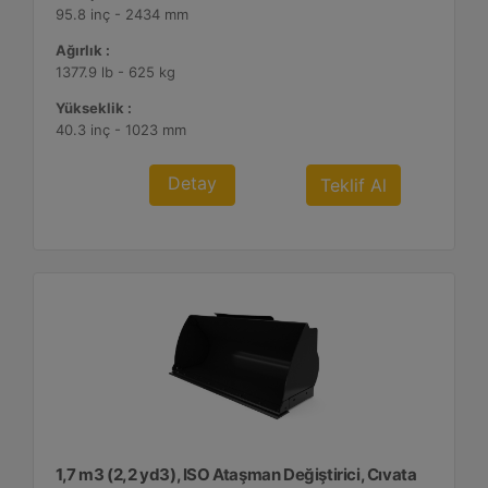
95.8 inç - 2434 mm
Ağırlık :
1377.9 lb - 625 kg
Yükseklik :
40.3 inç - 1023 mm
Detay
Teklif Al
1,7 m3 (2,2 yd3), ISO Ataşman Değiştirici, Cıvata