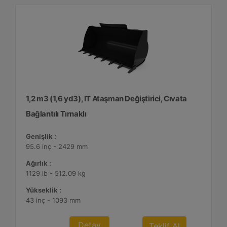
1,2 m3 (1,6 yd3), IT Ataşman Değiştirici, Cıvata
Bağlantılı Tırnaklı
Genişlik :
95.6 inç - 2429 mm
Ağırlık :
1129 lb - 512.09 kg
Yükseklik :
43 inç - 1093 mm
Detay
Teklif Al