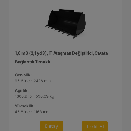
1,6 m3 (2,1 yd3), IT Ataşman Değiştirici, Cıvata
Bağlantılı Tırnaklı
Genişlik :
95.6 inç - 2428 mm
Ağırlık :
1300.9 lb - 590.09 kg
Yükseklik :
45.8 inç - 1163 mm
Detay
Teklif Al