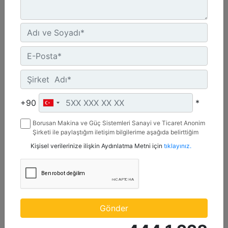
+90
*
1,4 m3 (1,8 yd3), ISO Ataşman Değiştirici, Cıvata
Borusan Makina ve Güç Sistemleri Sanayi ve Ticaret Anonim
Bağlantılı Tırnaklı
Şirketi ile paylaştığım iletişim bilgilerime aşağıda belirttiğim
kanallardan kampanya, etkinlik ve özel fırsatlar ile ilgili
Kişisel verilerinize ilişkin Aydınlatma Metni için
tıklayınız.
mesaj gönderilmesine izin veriyorum.
Genişlik :
95.6 inç - 2429 mm
Ağırlık :
1213 lb - 550.2 kg
Yükseklik :
Gönder
43 inç - 1093 mm