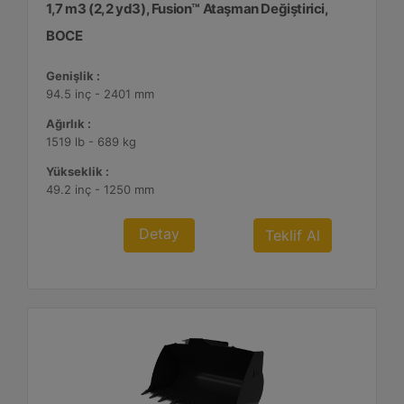
1,7 m3 (2,2 yd3), Fusion™ Ataşman Değiştirici,
BOCE
Genişlik :
94.5 inç - 2401 mm
Ağırlık :
1519 lb - 689 kg
Yükseklik :
49.2 inç - 1250 mm
Detay
Teklif Al