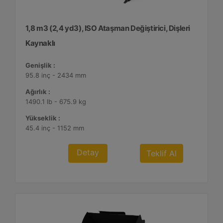
1,8 m3 (2,4 yd3), ISO Ataşman Değiştirici, Dişleri
Kaynaklı
Genişlik :
95.8 inç - 2434 mm
Ağırlık :
1490.1 lb - 675.9 kg
Yükseklik :
45.4 inç - 1152 mm
Detay
Teklif Al