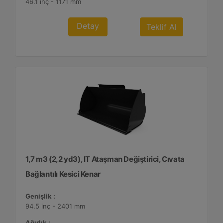
46.1 inç - 1171 mm
Detay
Teklif Al
1,7 m3 (2,2 yd3), IT Ataşman Değiştirici, Cıvata
Bağlantılı Kesici Kenar
Genişlik :
94.5 inç - 2401 mm
Ağırlık :