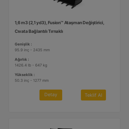
1,6 m3 (2,1 yd3), Fusion™ Ataşman Değiştirici,
Cıvata Bağlantılı Tırnaklı
Genişlik :
95.9 inç - 2435 mm
Ağırlık :
1426.4 lb - 647 kg
Yükseklik :
50.3 inç - 1277 mm
Detay
Teklif Al