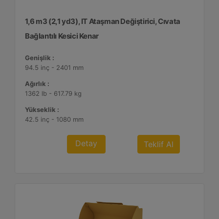
1,6 m3 (2,1 yd3), IT Ataşman Değiştirici, Cıvata
Bağlantılı Kesici Kenar
Genişlik :
94.5 inç - 2401 mm
Ağırlık :
1362 lb - 617.79 kg
Yükseklik :
42.5 inç - 1080 mm
Detay
Teklif Al