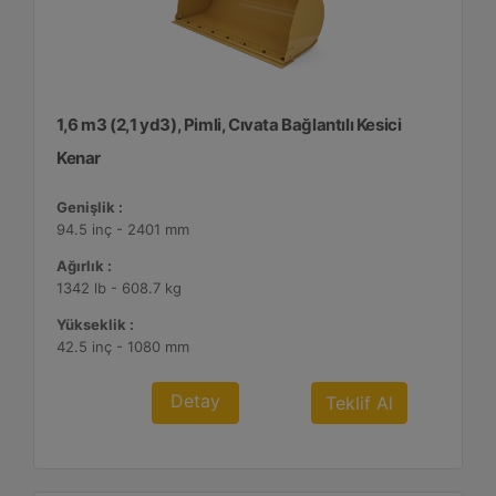
1,6 m3 (2,1 yd3), Pimli, Cıvata Bağlantılı Kesici
Kenar
Genişlik :
94.5 inç - 2401 mm
Ağırlık :
1342 lb - 608.7 kg
Yükseklik :
42.5 inç - 1080 mm
Detay
Teklif Al