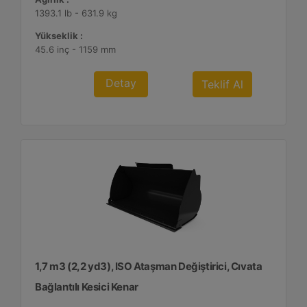
1393.1 lb - 631.9 kg
Yükseklik :
45.6 inç - 1159 mm
Detay
Teklif Al
1,7 m3 (2,2 yd3), ISO Ataşman Değiştirici, Cıvata
Bağlantılı Kesici Kenar