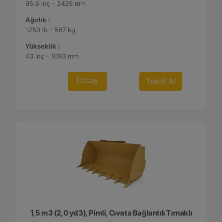
95.6 inç - 2429 mm
Ağırlık :
1250 lb - 567 kg
Yükseklik :
43 inç - 1093 mm
Detay
Teklif Al
1,5 m3 (2,0 yd3), Pimli, Cıvata Bağlantılı Tırnaklı