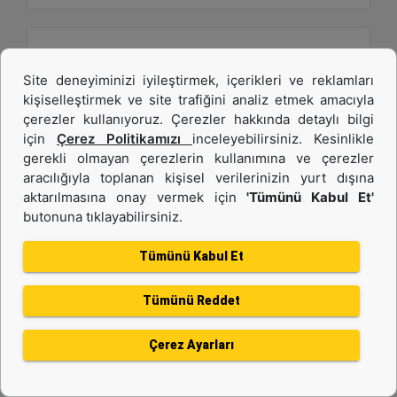
Site deneyiminizi iyileştirmek, içerikleri ve reklamları
kişiselleştirmek ve site trafiğini analiz etmek amacıyla
çerezler kullanıyoruz. Çerezler hakkında detaylı bilgi
için
Çerez Politikamızı
inceleyebilirsiniz. Kesinlikle
gerekli olmayan çerezlerin kullanımına ve çerezler
aracılığıyla toplanan kişisel verilerinizin yurt dışına
1,9 m3 (2,5 yd3), ISO Ataşman Değiştirici, Cıvata
aktarılmasına onay vermek için
'Tümünü Kabul Et'
butonuna tıklayabilirsiniz.
Bağlantılı Kesici Kenar
Tümünü Kabul Et
Genişlik :
94.5 inç - 2401 mm
Tümünü Reddet
Ağırlık :
1470 lb - 666.79 kg
Çerez Ayarları
Yükseklik :
45.6 inç - 1159 mm