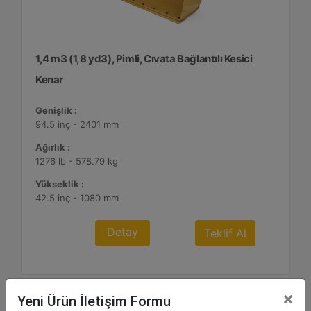
1,4 m3 (1,8 yd3), Pimli, Cıvata Bağlantılı Kesici
Kenar
Genişlik :
94.5 inç - 2401 mm
Ağırlık :
1276 lb - 578.79 kg
Yükseklik :
42.5 inç - 1080 mm
Detay
Teklif Al
×
Yeni Ürün İletişim Formu