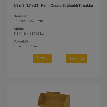
1,3 m3 (1,7 yd3), Pimli, Cıvata Bağlantılı Tırnaklar
Genişlik :
95.6 inç - 2429 mm
Ağırlık :
1184.1 lb - 537.09 kg
Yükseklik :
43 inç - 1093 mm
Detay
Teklif Al