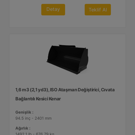
Detay
Teklif Al
1,6 m3 (2,1 yd3), ISO Ataşman Değiştirici, Cıvata
Bağlantılı Kesici Kenar
Genişlik :
94.5 inç - 2401 mm
Ağırlık :
1492.1 lb - 676.79 kg