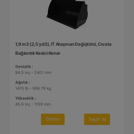
1,9 m3 (2,5 yd3), IT Ataşman Değiştirici, Cıvata
Bağlantılı Kesici Kenar
Genişlik :
94.5 inç - 2401 mm
Ağırlık :
1470 lb - 666.79 kg
Yükseklik :
45.6 inç - 1159 mm
Detay
Teklif Al