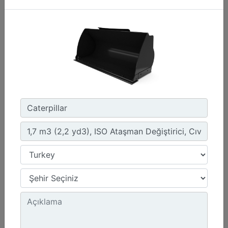
1,4 m3 (1,8 yd3), IT Ataşman Değiştirici, Cıvata
Bağlantılı Tırnaklı
Genişlik :
95.6 inç - 2429 mm
Ağırlık :
1173.1 lb - 532.09 kg
Yükseklik :
43 inç - 1093 mm
Detay
Teklif Al