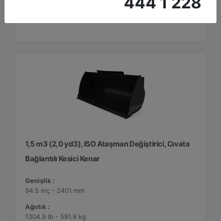
444 1 228
Detay
Teklif Al
1,5 m3 (2,0 yd3), ISO Ataşman Değiştirici, Cıvata
Bağlantılı Kesici Kenar
Genişlik :
94.5 inç - 2401 mm
Ağırlık :
1304.9 lb - 591.9 kg