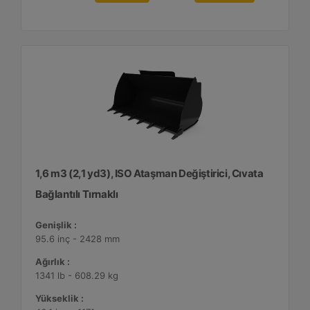
1,6 m3 (2,1 yd3), ISO Ataşman Değiştirici, Cıvata
Bağlantılı Tırnaklı
Genişlik :
95.6 inç - 2428 mm
Ağırlık :
1341 lb - 608.29 kg
Yükseklik :