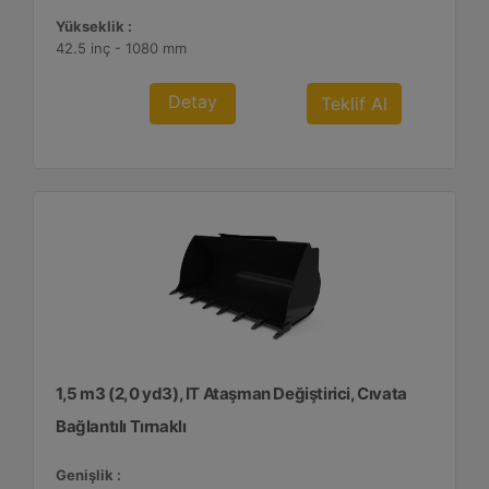
Yükseklik :
42.5 inç - 1080 mm
Detay
Teklif Al
1,5 m3 (2,0 yd3), IT Ataşman Değiştirici, Cıvata
Bağlantılı Tırnaklı
Genişlik :