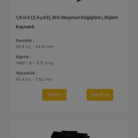
1,8 m3 (2,4 yd3), ISO Ataşman Değiştirici, Dişleri
Kaynaklı
Genişlik :
95.8 inç - 2434 mm
Ağırlık :
1490.1 lb - 675.9 kg
Yükseklik :
45.4 inç - 1152 mm
Detay
Teklif Al