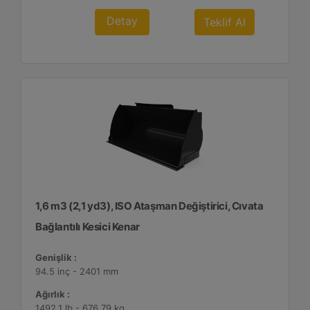
Detay
Teklif Al
1,6 m3 (2,1 yd3), ISO Ataşman Değiştirici, Cıvata
Bağlantılı Kesici Kenar
Genişlik :
94.5 inç - 2401 mm
Ağırlık :
1492.1 lb - 676.79 kg