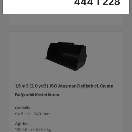
444 1 228
Detay
Teklif Al
1,5 m3 (2,0 yd3), ISO Ataşman Değiştirici, Cıvata
Bağlantılı Kesici Kenar
Genişlik :
94.5 inç - 2401 mm
Ağırlık :
1304.9 lb - 591.9 kg