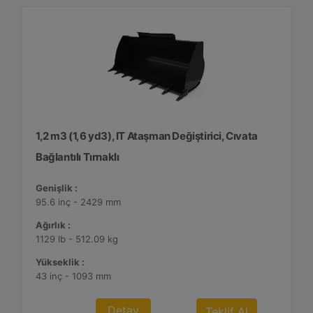
1,2 m3 (1,6 yd3), IT Ataşman Değiştirici, Cıvata
Bağlantılı Tırnaklı
Genişlik :
95.6 inç - 2429 mm
Ağırlık :
1129 lb - 512.09 kg
Yükseklik :
43 inç - 1093 mm
Detay
Teklif Al