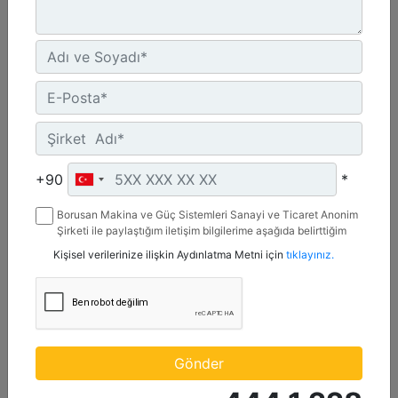
+90
*
1,4 m3 (1,8 yd3), ISO Ataşman Değiştirici, Cıvata
Borusan Makina ve Güç Sistemleri Sanayi ve Ticaret Anonim
Bağlantılı Tırnaklı
Şirketi ile paylaştığım iletişim bilgilerime aşağıda belirttiğim
kanallardan kampanya, etkinlik ve özel fırsatlar ile ilgili
Kişisel verilerinize ilişkin Aydınlatma Metni için
tıklayınız.
mesaj gönderilmesine izin veriyorum.
Genişlik :
95.6 inç - 2429 mm
Ağırlık :
1213 lb - 550.2 kg
Yükseklik :
Gönder
43 inç - 1093 mm