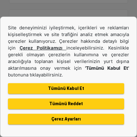
Site deneyiminizi iyileştirmek, içerikleri ve reklamları
kişiselleştirmek ve site trafiğini analiz etmek amacıyla
çerezler kullanıyoruz. Çerezler hakkında detaylı bilgi
için
Çerez Politikamızı
inceleyebilirsiniz. Kesinlikle
gerekli olmayan çerezlerin kullanımına ve çerezler
aracılığıyla toplanan kişisel verilerinizin yurt dışına
1,9 m3 (2,5 yd3), ISO Ataşman Değiştirici, Cıvata
aktarılmasına onay vermek için
'Tümünü Kabul Et'
butonuna tıklayabilirsiniz.
Bağlantılı Kesici Kenar
Tümünü Kabul Et
Genişlik :
94.5 inç - 2401 mm
Tümünü Reddet
Ağırlık :
1470 lb - 666.79 kg
Çerez Ayarları
Yükseklik :
45.6 inç - 1159 mm