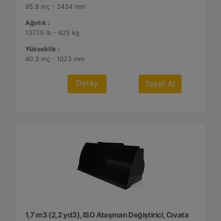
95.8 inç - 2434 mm
Ağırlık :
1377.9 lb - 625 kg
Yükseklik :
40.3 inç - 1023 mm
Detay
Teklif Al
1,7 m3 (2,2 yd3), ISO Ataşman Değiştirici, Cıvata