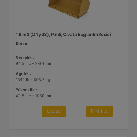
1,6 m3 (2,1 yd3), Pimli, Cıvata Bağlantılı Kesici
Kenar
Genişlik :
94.5 inç - 2401 mm
Ağırlık :
1342 lb - 608.7 kg
Yükseklik :
42.5 inç - 1080 mm
Detay
Teklif Al