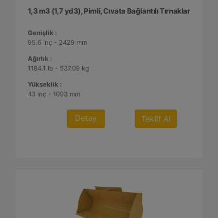
1,3 m3 (1,7 yd3), Pimli, Cıvata Bağlantılı Tırnaklar
Genişlik :
95.6 inç - 2429 mm
Ağırlık :
1184.1 lb - 537.09 kg
Yükseklik :
43 inç - 1093 mm
Detay
Teklif Al