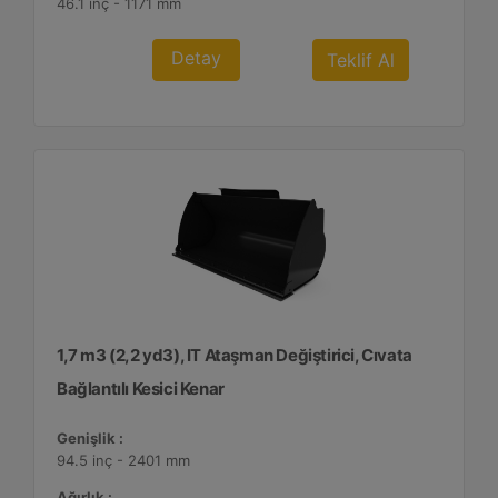
46.1 inç - 1171 mm
Detay
Teklif Al
1,7 m3 (2,2 yd3), IT Ataşman Değiştirici, Cıvata
Bağlantılı Kesici Kenar
Genişlik :
94.5 inç - 2401 mm
Ağırlık :