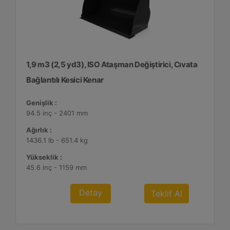
1,9 m3 (2,5 yd3), ISO Ataşman Değiştirici, Cıvata
Bağlantılı Kesici Kenar
Genişlik :
94.5 inç - 2401 mm
Ağırlık :
1436.1 lb - 651.4 kg
Yükseklik :
45.6 inç - 1159 mm
Detay
Teklif Al