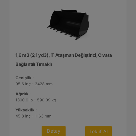
1,6 m3 (2,1 yd3), IT Ataşman Değiştirici, Cıvata
Bağlantılı Tırnaklı
Genişlik :
95.6 inç - 2428 mm
Ağırlık :
1300.9 lb - 590.09 kg
Yükseklik :
45.8 inç - 1163 mm
Detay
Teklif Al