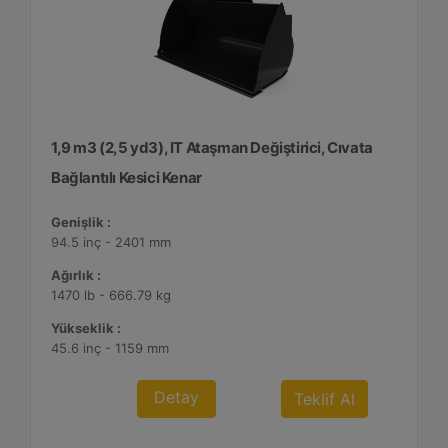
1,9 m3 (2,5 yd3), IT Ataşman Değiştirici, Cıvata
Bağlantılı Kesici Kenar
Genişlik :
94.5 inç - 2401 mm
Ağırlık :
1470 lb - 666.79 kg
Yükseklik :
45.6 inç - 1159 mm
Detay
Teklif Al