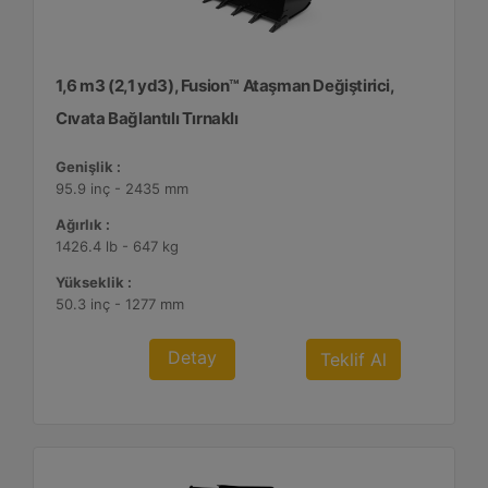
1,6 m3 (2,1 yd3), Fusion™ Ataşman Değiştirici,
Cıvata Bağlantılı Tırnaklı
Genişlik :
95.9 inç - 2435 mm
Ağırlık :
1426.4 lb - 647 kg
Yükseklik :
50.3 inç - 1277 mm
Detay
Teklif Al