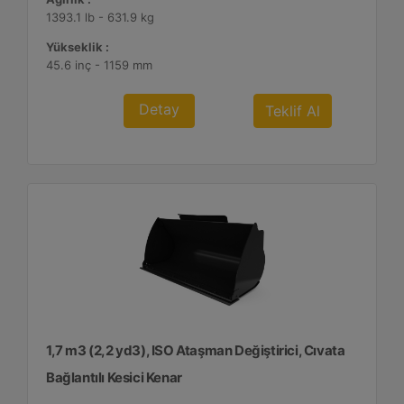
1393.1 lb - 631.9 kg
Yükseklik :
45.6 inç - 1159 mm
Detay
Teklif Al
1,7 m3 (2,2 yd3), ISO Ataşman Değiştirici, Cıvata
Bağlantılı Kesici Kenar