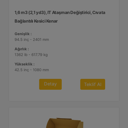
1,6 m3 (2,1 yd3), IT Ataşman Değiştirici, Cıvata
Bağlantılı Kesici Kenar
Genişlik :
94.5 inç - 2401 mm
Ağırlık :
1362 lb - 617.79 kg
Yükseklik :
42.5 inç - 1080 mm
Detay
Teklif Al