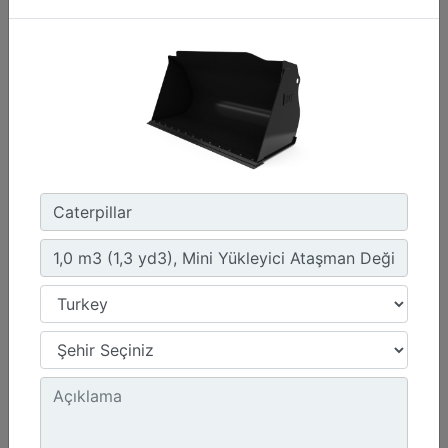
1,4 m3 (1,8 yd3), IT Ataşman Değiştirici, Cıvata
Bağlantılı Tırnaklı
Genişlik :
95.6 inç - 2429 mm
Ağırlık :
1173.1 lb - 532.09 kg
Yükseklik :
43 inç - 1093 mm
Detay
Teklif Al