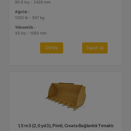
95.6 inç - 2429 mm
Ağırlık :
1250 lb - 567 kg
Yükseklik :
43 inç - 1093 mm
Detay
Teklif Al
1,5 m3 (2,0 yd3), Pimli, Cıvata Bağlantılı Tırnaklı