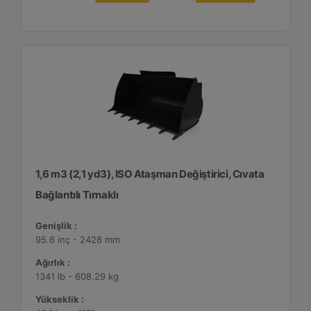
1,6 m3 (2,1 yd3), ISO Ataşman Değiştirici, Cıvata
Bağlantılı Tırnaklı
Genişlik :
95.6 inç - 2428 mm
Ağırlık :
1341 lb - 608.29 kg
Yükseklik :