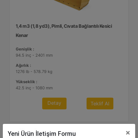
1,4 m3 (1,8 yd3), Pimli, Cıvata Bağlantılı Kesici
Kenar
Genişlik :
94.5 inç - 2401 mm
Ağırlık :
1276 lb - 578.79 kg
Yükseklik :
42.5 inç - 1080 mm
Detay
Teklif Al
×
Yeni Ürün İletişim Formu