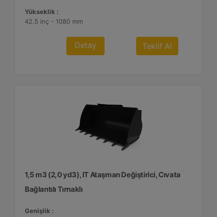
Yükseklik :
42.5 inç - 1080 mm
Detay
Teklif Al
1,5 m3 (2,0 yd3), IT Ataşman Değiştirici, Cıvata
Bağlantılı Tırnaklı
Genişlik :