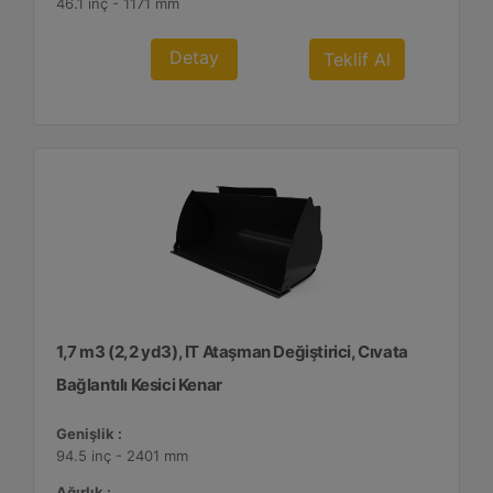
46.1 inç - 1171 mm
Detay
Teklif Al
1,7 m3 (2,2 yd3), IT Ataşman Değiştirici, Cıvata
Bağlantılı Kesici Kenar
Genişlik :
94.5 inç - 2401 mm
Ağırlık :