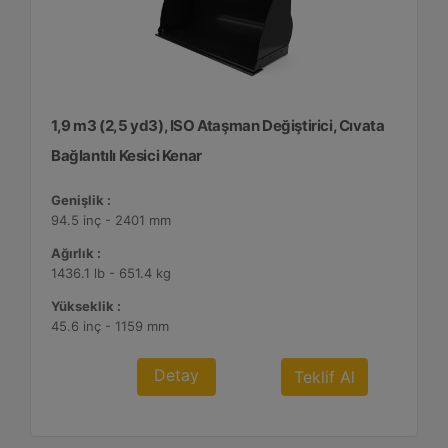
1,9 m3 (2,5 yd3), ISO Ataşman Değiştirici, Cıvata
Bağlantılı Kesici Kenar
Genişlik :
94.5 inç - 2401 mm
Ağırlık :
1436.1 lb - 651.4 kg
Yükseklik :
45.6 inç - 1159 mm
Detay
Teklif Al