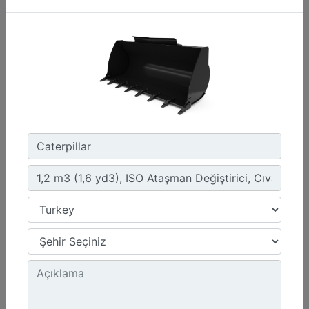
1,4 m3 (1,8 yd3), IT Ataşman Değiştirici, Cıvata
Bağlantılı Tırnaklı
Genişlik :
95.6 inç - 2429 mm
Ağırlık :
1173.1 lb - 532.09 kg
Yükseklik :
43 inç - 1093 mm
Detay
Teklif Al