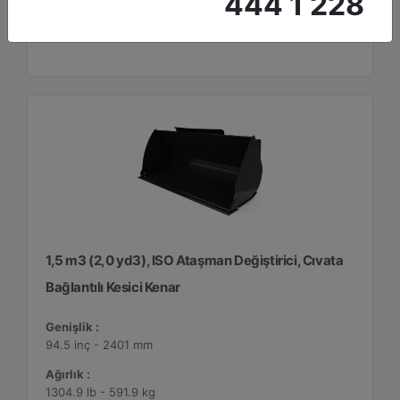
444 1 228
Detay
Teklif Al
1,5 m3 (2,0 yd3), ISO Ataşman Değiştirici, Cıvata
Bağlantılı Kesici Kenar
Genişlik :
94.5 inç - 2401 mm
Ağırlık :
1304.9 lb - 591.9 kg