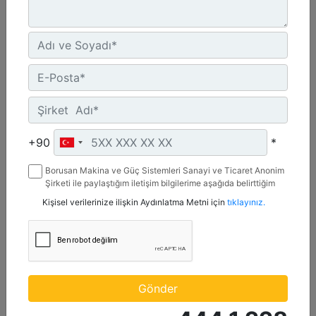
+90
*
1,4 m3 (1,8 yd3), ISO Ataşman Değiştirici, Cıvata
Borusan Makina ve Güç Sistemleri Sanayi ve Ticaret Anonim
Bağlantılı Tırnaklı
Şirketi ile paylaştığım iletişim bilgilerime aşağıda belirttiğim
kanallardan kampanya, etkinlik ve özel fırsatlar ile ilgili
Kişisel verilerinize ilişkin Aydınlatma Metni için
tıklayınız.
mesaj gönderilmesine izin veriyorum.
Genişlik :
95.6 inç - 2429 mm
Ağırlık :
1213 lb - 550.2 kg
Yükseklik :
Gönder
43 inç - 1093 mm