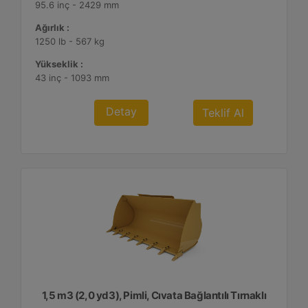
95.6 inç - 2429 mm
Ağırlık :
1250 lb - 567 kg
Yükseklik :
43 inç - 1093 mm
Detay
Teklif Al
1,5 m3 (2,0 yd3), Pimli, Cıvata Bağlantılı Tırnaklı