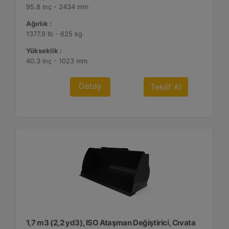
95.8 inç - 2434 mm
Ağırlık :
1377.9 lb - 625 kg
Yükseklik :
40.3 inç - 1023 mm
Detay
Teklif Al
1,7 m3 (2,2 yd3), ISO Ataşman Değiştirici, Cıvata