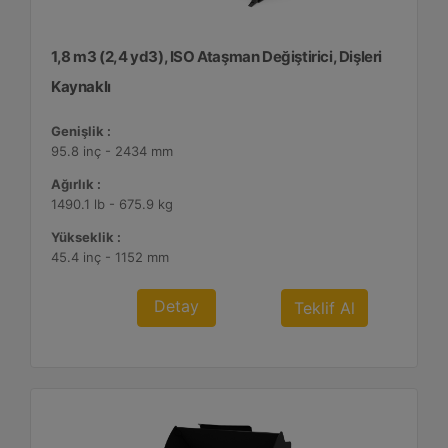
1,8 m3 (2,4 yd3), ISO Ataşman Değiştirici, Dişleri
Kaynaklı
Genişlik :
95.8 inç - 2434 mm
Ağırlık :
1490.1 lb - 675.9 kg
Yükseklik :
45.4 inç - 1152 mm
Detay
Teklif Al