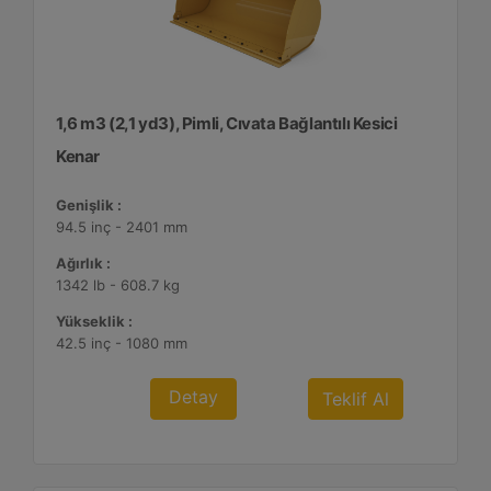
1,6 m3 (2,1 yd3), Pimli, Cıvata Bağlantılı Kesici
Kenar
Genişlik :
94.5 inç - 2401 mm
Ağırlık :
1342 lb - 608.7 kg
Yükseklik :
42.5 inç - 1080 mm
Detay
Teklif Al