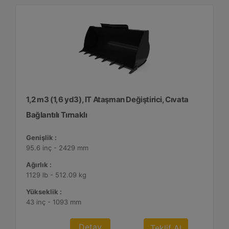
1,2 m3 (1,6 yd3), IT Ataşman Değiştirici, Cıvata
Bağlantılı Tırnaklı
Genişlik :
95.6 inç - 2429 mm
Ağırlık :
1129 lb - 512.09 kg
Yükseklik :
43 inç - 1093 mm
Detay
Teklif Al