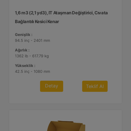
1,6 m3 (2,1 yd3), IT Ataşman Değiştirici, Cıvata
Bağlantılı Kesici Kenar
Genişlik :
94.5 inç - 2401 mm
Ağırlık :
1362 lb - 617.79 kg
Yükseklik :
42.5 inç - 1080 mm
Detay
Teklif Al