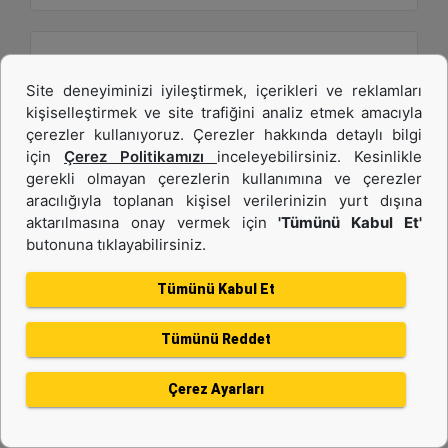
Site deneyiminizi iyileştirmek, içerikleri ve reklamları
kişiselleştirmek ve site trafiğini analiz etmek amacıyla
çerezler kullanıyoruz. Çerezler hakkında detaylı bilgi
için
Çerez Politikamızı
inceleyebilirsiniz. Kesinlikle
gerekli olmayan çerezlerin kullanımına ve çerezler
aracılığıyla toplanan kişisel verilerinizin yurt dışına
1,9 m3 (2,5 yd3), ISO Ataşman Değiştirici, Cıvata
aktarılmasına onay vermek için
'Tümünü Kabul Et'
butonuna tıklayabilirsiniz.
Bağlantılı Kesici Kenar
Tümünü Kabul Et
Genişlik :
94.5 inç - 2401 mm
Tümünü Reddet
Ağırlık :
1470 lb - 666.79 kg
Çerez Ayarları
Yükseklik :
45.6 inç - 1159 mm