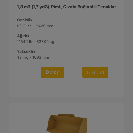
1,3 m3 (1,7 yd3), Pimli, Cıvata Bağlantılı Tırnaklar
Genişlik :
95.6 inç - 2429 mm
Ağırlık :
1184.1 lb - 537.09 kg
Yükseklik :
43 inç - 1093 mm
Detay
Teklif Al