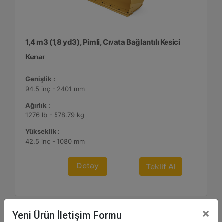
1,4 m3 (1,8 yd3), Pimli, Cıvata Bağlantılı Kesici
Kenar
Genişlik :
94.5 inç - 2401 mm
Ağırlık :
1276 lb - 578.79 kg
Yükseklik :
42.5 inç - 1080 mm
Detay
Teklif Al
×
Yeni Ürün İletişim Formu