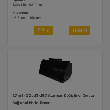
1393.1 lb - 631.9 kg
Yükseklik :
45.6 inç - 1159 mm
Detay
Teklif Al
1,7 m3 (2,2 yd3), ISO Ataşman Değiştirici, Cıvata
Bağlantılı Kesici Kenar