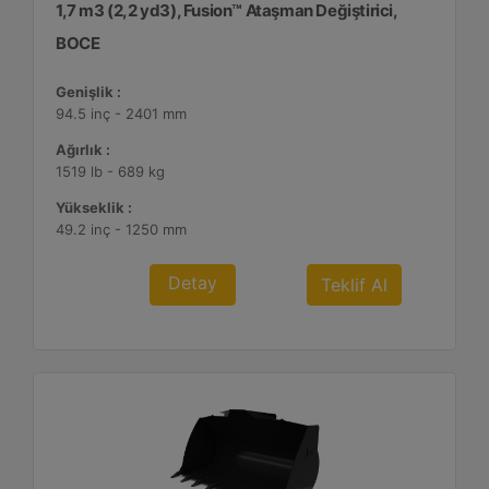
1,7 m3 (2,2 yd3), Fusion™ Ataşman Değiştirici,
BOCE
Genişlik :
94.5 inç - 2401 mm
Ağırlık :
1519 lb - 689 kg
Yükseklik :
49.2 inç - 1250 mm
Detay
Teklif Al