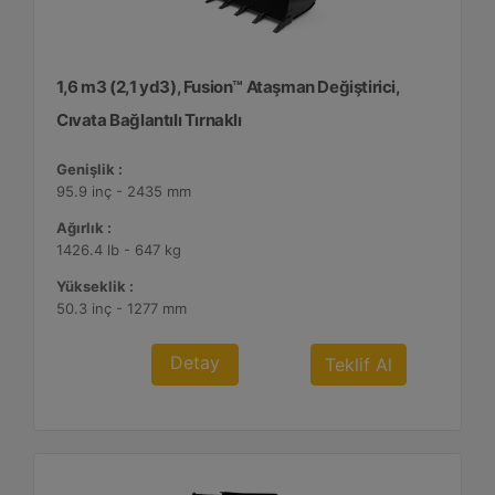
1,6 m3 (2,1 yd3), Fusion™ Ataşman Değiştirici,
Cıvata Bağlantılı Tırnaklı
Genişlik :
95.9 inç - 2435 mm
Ağırlık :
1426.4 lb - 647 kg
Yükseklik :
50.3 inç - 1277 mm
Detay
Teklif Al