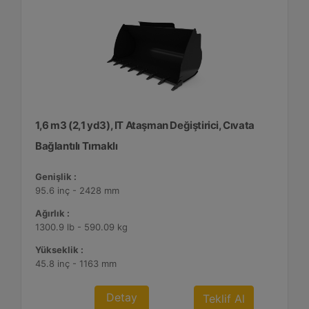
1,6 m3 (2,1 yd3), IT Ataşman Değiştirici, Cıvata
Bağlantılı Tırnaklı
Genişlik :
95.6 inç - 2428 mm
Ağırlık :
1300.9 lb - 590.09 kg
Yükseklik :
45.8 inç - 1163 mm
Detay
Teklif Al