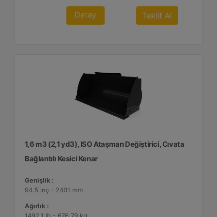
Detay
Teklif Al
1,6 m3 (2,1 yd3), ISO Ataşman Değiştirici, Cıvata
Bağlantılı Kesici Kenar
Genişlik :
94.5 inç - 2401 mm
Ağırlık :
1492.1 lb - 676.79 kg