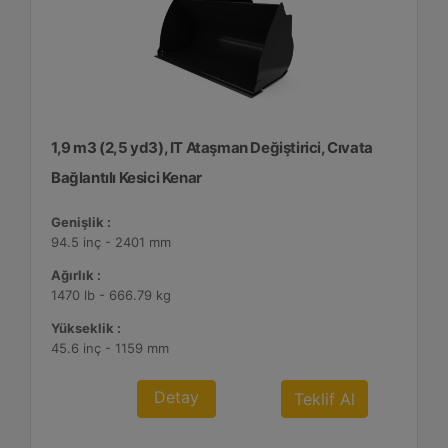
1,9 m3 (2,5 yd3), IT Ataşman Değiştirici, Cıvata
Bağlantılı Kesici Kenar
Genişlik :
94.5 inç - 2401 mm
Ağırlık :
1470 lb - 666.79 kg
Yükseklik :
45.6 inç - 1159 mm
Detay
Teklif Al