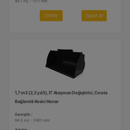
46.1 inç - 1171 mm
Detay
Teklif Al
1,7 m3 (2,2 yd3), IT Ataşman Değiştirici, Cıvata
Bağlantılı Kesici Kenar
Genişlik :
94.5 inç - 2401 mm
Ağırlık :