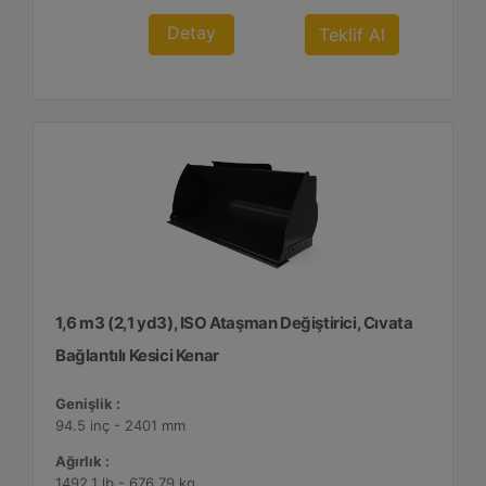
Detay
Teklif Al
1,6 m3 (2,1 yd3), ISO Ataşman Değiştirici, Cıvata
Bağlantılı Kesici Kenar
Genişlik :
94.5 inç - 2401 mm
Ağırlık :
1492.1 lb - 676.79 kg