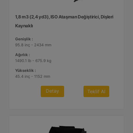
1,8 m3 (2,4 yd3), ISO Ataşman Değiştirici, Dişleri
Kaynaklı
Genişlik :
95.8 inç - 2434 mm
Ağırlık :
1490.1 lb - 675.9 kg
Yükseklik :
45.4 inç - 1152 mm
Detay
Teklif Al