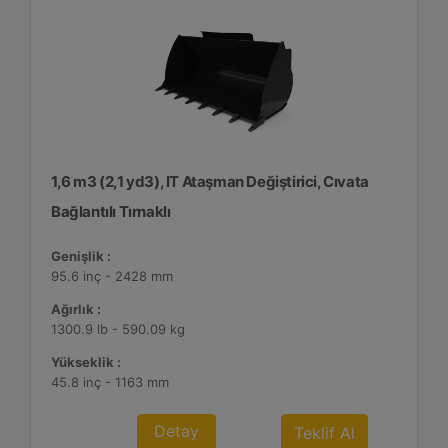
1,6 m3 (2,1 yd3), IT Ataşman Değiştirici, Cıvata
Bağlantılı Tırnaklı
Genişlik :
95.6 inç - 2428 mm
Ağırlık :
1300.9 lb - 590.09 kg
Yükseklik :
45.8 inç - 1163 mm
Detay
Teklif Al