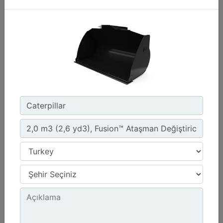
1,4 m3 (1,8 yd3), IT Ataşman Değiştirici, Cıvata
Bağlantılı Tırnaklı
Genişlik :
95.6 inç - 2429 mm
Ağırlık :
1173.1 lb - 532.09 kg
Yükseklik :
43 inç - 1093 mm
Detay
Teklif Al