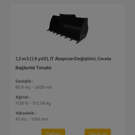
1,2 m3 (1,6 yd3), IT Ataşman Değiştirici, Cıvata
Bağlantılı Tırnaklı
Genişlik :
95.6 inç - 2429 mm
Ağırlık :
1129 lb - 512.09 kg
Yükseklik :
43 inç - 1093 mm
Detay
Teklif Al