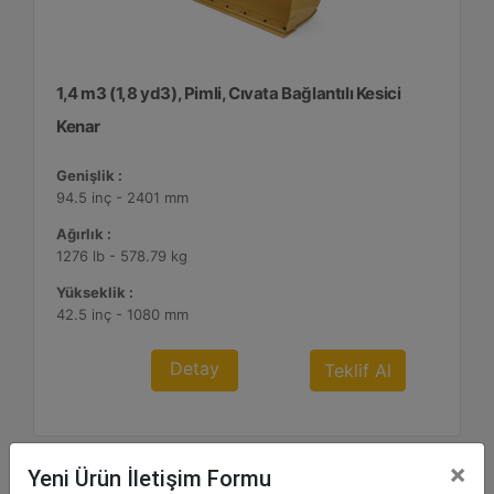
1,4 m3 (1,8 yd3), Pimli, Cıvata Bağlantılı Kesici
Kenar
Genişlik :
94.5 inç - 2401 mm
Ağırlık :
1276 lb - 578.79 kg
Yükseklik :
42.5 inç - 1080 mm
Detay
Teklif Al
×
Yeni Ürün İletişim Formu