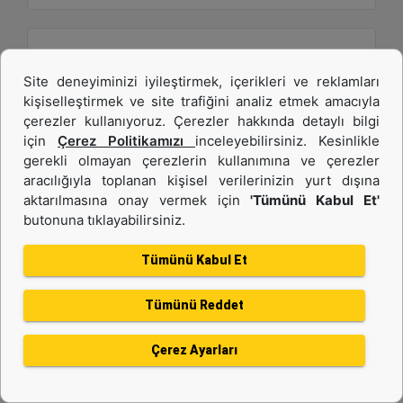
Site deneyiminizi iyileştirmek, içerikleri ve reklamları
kişiselleştirmek ve site trafiğini analiz etmek amacıyla
çerezler kullanıyoruz. Çerezler hakkında detaylı bilgi
için
Çerez Politikamızı
inceleyebilirsiniz. Kesinlikle
gerekli olmayan çerezlerin kullanımına ve çerezler
aracılığıyla toplanan kişisel verilerinizin yurt dışına
1,9 m3 (2,5 yd3), ISO Ataşman Değiştirici, Cıvata
aktarılmasına onay vermek için
'Tümünü Kabul Et'
butonuna tıklayabilirsiniz.
Bağlantılı Kesici Kenar
Tümünü Kabul Et
Genişlik :
94.5 inç - 2401 mm
Tümünü Reddet
Ağırlık :
1470 lb - 666.79 kg
Çerez Ayarları
Yükseklik :
45.6 inç - 1159 mm