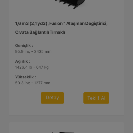
1,6 m3 (2,1 yd3), Fusion™ Ataşman Değiştirici,
Cıvata Bağlantılı Tırnaklı
Genişlik :
95.9 inç - 2435 mm
Ağırlık :
1426.4 lb - 647 kg
Yükseklik :
50.3 inç - 1277 mm
Detay
Teklif Al