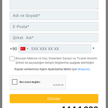
+90
*
1,4 m3 (1,8 yd3), ISO Ataşman Değiştirici, Cıvata
Borusan Makina ve Güç Sistemleri Sanayi ve Ticaret Anonim
Bağlantılı Tırnaklı
Şirketi ile paylaştığım iletişim bilgilerime aşağıda belirttiğim
kanallardan kampanya, etkinlik ve özel fırsatlar ile ilgili
Kişisel verilerinize ilişkin Aydınlatma Metni için
tıklayınız.
mesaj gönderilmesine izin veriyorum.
Genişlik :
95.6 inç - 2429 mm
Ağırlık :
1213 lb - 550.2 kg
Yükseklik :
Gönder
43 inç - 1093 mm