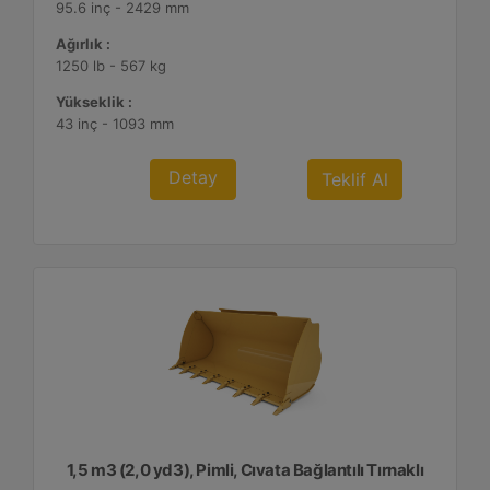
95.6 inç - 2429 mm
Ağırlık :
1250 lb - 567 kg
Yükseklik :
43 inç - 1093 mm
Detay
Teklif Al
1,5 m3 (2,0 yd3), Pimli, Cıvata Bağlantılı Tırnaklı