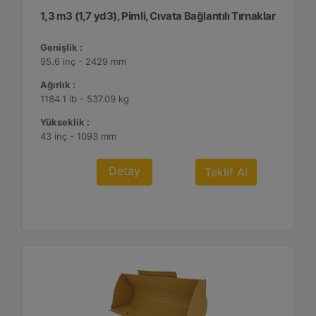
1,3 m3 (1,7 yd3), Pimli, Cıvata Bağlantılı Tırnaklar
Genişlik :
95.6 inç - 2429 mm
Ağırlık :
1184.1 lb - 537.09 kg
Yükseklik :
43 inç - 1093 mm
Detay
Teklif Al