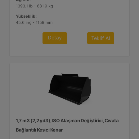
1393.1 lb - 631.9 kg
Yükseklik :
45.6 inç - 1159 mm
Detay
Teklif Al
1,7 m3 (2,2 yd3), ISO Ataşman Değiştirici, Cıvata
Bağlantılı Kesici Kenar