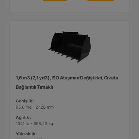
1,6 m3 (2,1 yd3), ISO Ataşman Değiştirici, Cıvata
Bağlantılı Tırnaklı
Genişlik :
95.6 inç - 2428 mm
Ağırlık :
1341 lb - 608.29 kg
Yükseklik :