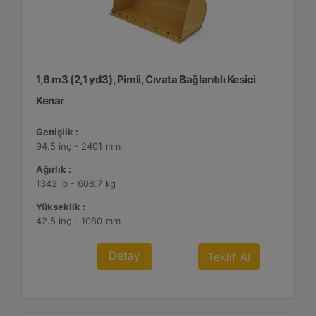
1,6 m3 (2,1 yd3), Pimli, Cıvata Bağlantılı Kesici
Kenar
Genişlik :
94.5 inç - 2401 mm
Ağırlık :
1342 lb - 608.7 kg
Yükseklik :
42.5 inç - 1080 mm
Detay
Teklif Al