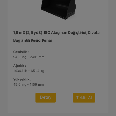
1,9 m3 (2,5 yd3), ISO Ataşman Değiştirici, Cıvata
Bağlantılı Kesici Kenar
Genişlik :
94.5 inç - 2401 mm
Ağırlık :
1436.1 lb - 651.4 kg
Yükseklik :
45.6 inç - 1159 mm
Detay
Teklif Al