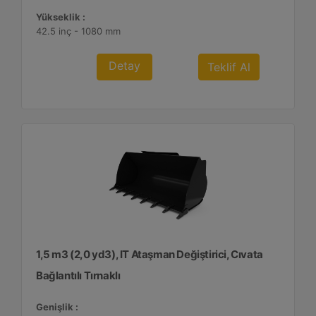
Yükseklik :
42.5 inç - 1080 mm
Detay
Teklif Al
1,5 m3 (2,0 yd3), IT Ataşman Değiştirici, Cıvata
Bağlantılı Tırnaklı
Genişlik :