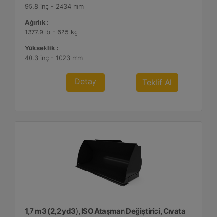
95.8 inç - 2434 mm
Ağırlık :
1377.9 lb - 625 kg
Yükseklik :
40.3 inç - 1023 mm
Detay
Teklif Al
1,7 m3 (2,2 yd3), ISO Ataşman Değiştirici, Cıvata