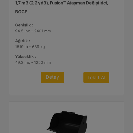
1,7 m3 (2,2 yd3), Fusion™ Ataşman Değiştirici,
BOCE
Genişlik :
94.5 inç - 2401 mm
Ağırlık :
1519 lb - 689 kg
Yükseklik :
49.2 inç - 1250 mm
Detay
Teklif Al