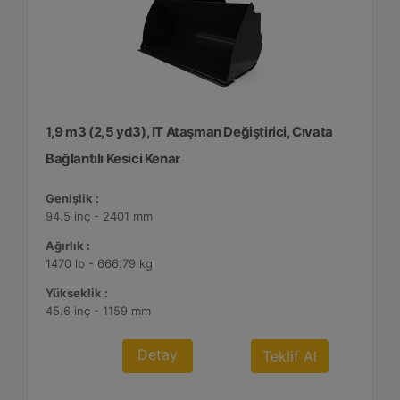
1,9 m3 (2,5 yd3), IT Ataşman Değiştirici, Cıvata
Bağlantılı Kesici Kenar
Genişlik :
94.5 inç - 2401 mm
Ağırlık :
1470 lb - 666.79 kg
Yükseklik :
45.6 inç - 1159 mm
Detay
Teklif Al