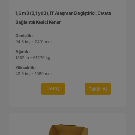
1,6 m3 (2,1 yd3), IT Ataşman Değiştirici, Cıvata
Bağlantılı Kesici Kenar
Genişlik :
94.5 inç - 2401 mm
Ağırlık :
1362 lb - 617.79 kg
Yükseklik :
42.5 inç - 1080 mm
Detay
Teklif Al