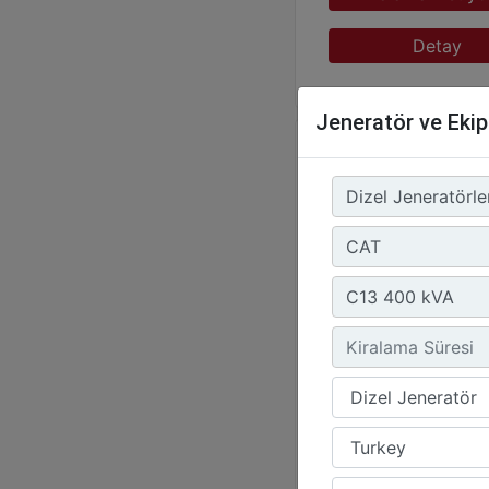
Detay
Jeneratör ve Eki
Ürün Grubu :
Dizel Jene
Marka :
CAT
Model :
C13 400 kVA
Kiralamak İstiy