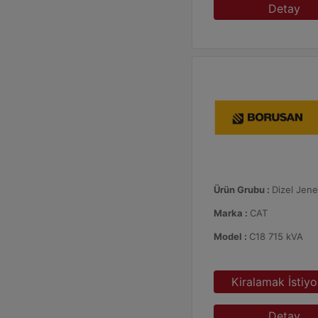
Detay
Ürün Grubu :
Dizel Jene
Marka :
CAT
Model :
C18 715 kVA
Kiralamak İstiy
Detay