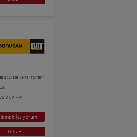
ubu :
Dizel Jeneratörler
CAT
C3.3 50 kVA
alamak İstiyorum
Detay