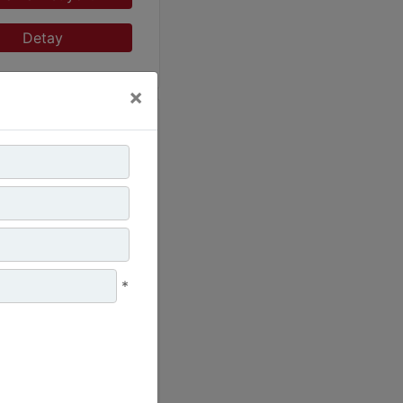
Detay
×
ubu :
Dizel Jeneratörler
*
:
CAT
:
C15 500 kVA
alamak İstiyorum