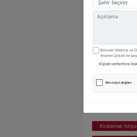
Detay
Borusan Makina ve Gü
Anonim Şirketi ile pay
belirttiğim kanallarda
Kişisel verilerinize il
ile ilgili mesaj gönde
Ürün Grubu :
Dizel Jene
Marka :
CAT
Model :
C15 550 kVA
Kiralamak İstiy