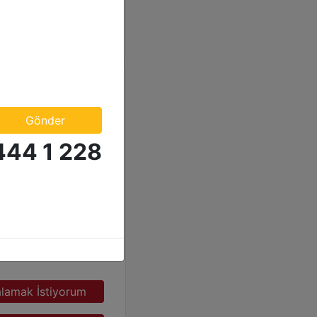
Detay
Gönder
444 1 228
ubu :
Dizel Jeneratörler
CAT
C18 660 kVA
alamak İstiyorum