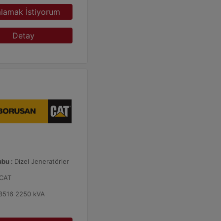
alamak İstiyorum
Detay
ubu :
Dizel Jeneratörler
CAT
3516 2250 kVA