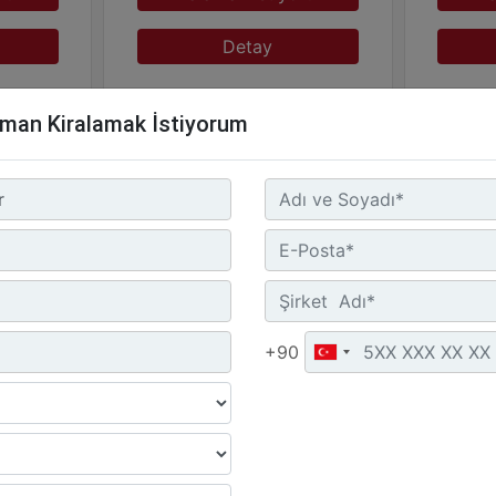
Detay
pman Kiralamak İstiyorum
ratörler
Ürün Grubu :
Dizel Jeneratörler
Ürün Gr
+90
Marka :
CAT
Marka 
Model :
C13 450 kVA
Model 
orum
Kiralamak İstiyorum
Kir