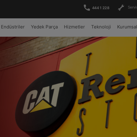
Servis
444 1 228
Endüstriler
Yedek Parça
Hizmetler
Teknoloji
Kurumsa