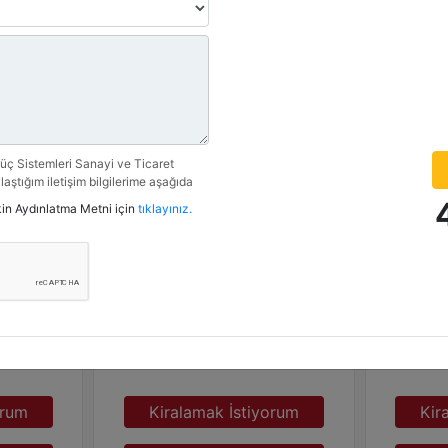
Detay
ç Sistemleri Sanayi ve Ticaret
laştığım iletişim bilgilerime aşağıda
n kampanya, etkinlik ve özel fırsatlar
işkin Aydınlatma Metni için
tıklayınız.
rilmesine izin veriyorum.
ratörler
Ürün Grubu :
Dizel Jeneratörler
Ürün Gr
Marka :
CAT
Marka :
Model :
C18 605 kVA
Model :
orum
Kiralamak İstiyorum
Kir