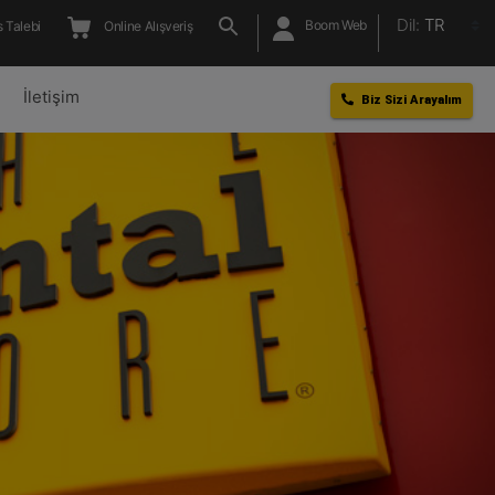
Dil:
TR
Boom Web
 Talebi
Online Alışveriş
l
İletişim
Biz Sizi Arayalım