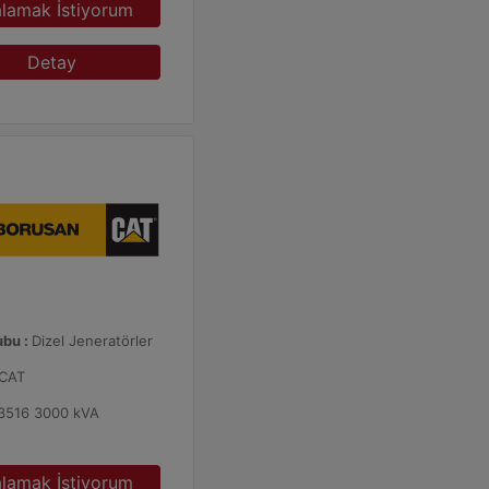
alamak İstiyorum
Detay
ubu :
Dizel Jeneratörler
CAT
3516 3000 kVA
alamak İstiyorum