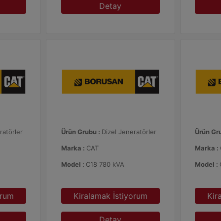
Detay
ratörler
Ürün Grubu :
Dizel Jeneratörler
Ürün Gr
Marka :
CAT
Marka :
Model :
C18 780 kVA
Model :
orum
Kiralamak İstiyorum
Kir
Detay