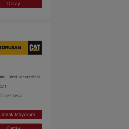
Detay
ubu :
Dizel Jeneratörler
CAT
C18 850 kVA
alamak İstiyorum
Detay