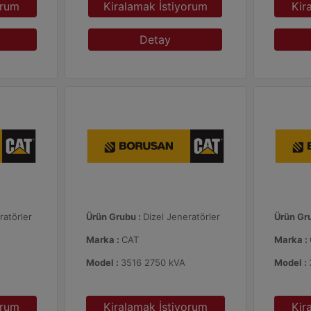
orum
Kiralamak İstiyorum
Kir
Detay
ratörler
Ürün Grubu :
Dizel Jeneratörler
Ürün Gr
Marka :
CAT
Marka :
Model :
3516 2750 kVA
Model :
orum
Kiralamak İstiyorum
Kir