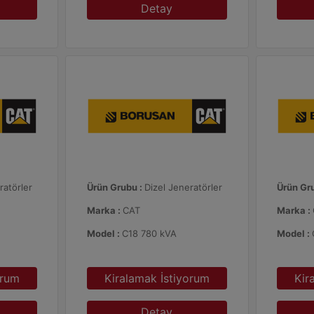
Detay
ratörler
Ürün Grubu :
Dizel Jeneratörler
Ürün Gr
Marka :
CAT
Marka :
Model :
C18 780 kVA
Model :
orum
Kiralamak İstiyorum
Kir
Detay