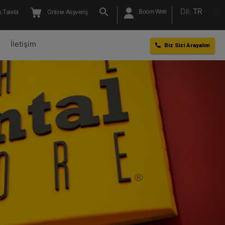
Dil:
TR
Boom Web
 Talebi
Online Alışveriş
l
İletişim
Biz Sizi Arayalım