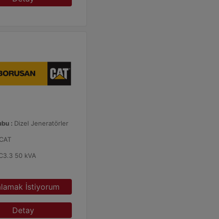
ubu :
Dizel Jeneratörler
CAT
C3.3 50 kVA
alamak İstiyorum
Detay