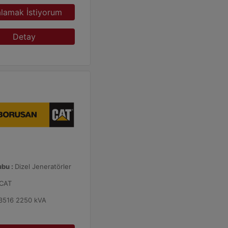
alamak İstiyorum
Detay
ubu :
Dizel Jeneratörler
CAT
3516 2250 kVA