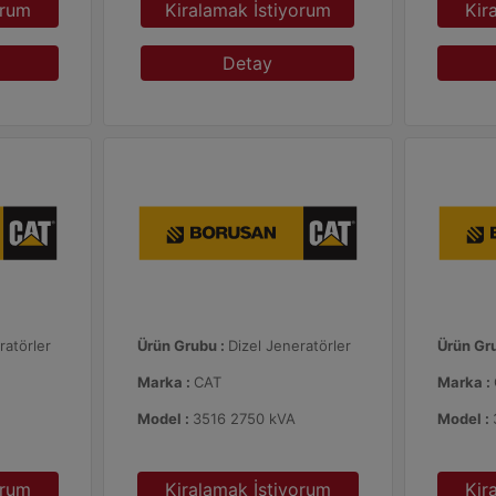
orum
Kiralamak İstiyorum
Kir
Detay
ratörler
Ürün Grubu :
Dizel Jeneratörler
Ürün Gr
Marka :
CAT
Marka :
Model :
3516 2750 kVA
Model :
orum
Kiralamak İstiyorum
Kir