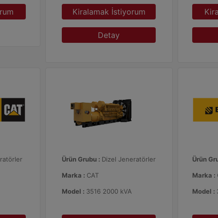
orum
Kiralamak İstiyorum
Kir
Detay
ratörler
Ürün Grubu :
Dizel Jeneratörler
Ürün Gr
Marka :
CAT
Marka :
Model :
3516 2000 kVA
Model :