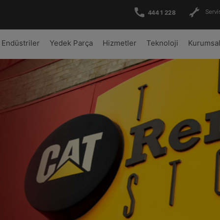
Servis
444 1 228
Endüstriler
Yedek Parça
Hizmetler
Teknoloji
Kurumsa