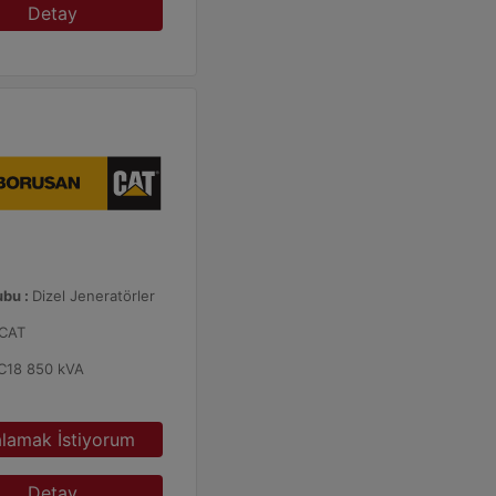
Detay
ubu :
Dizel Jeneratörler
CAT
C18 850 kVA
alamak İstiyorum
Detay