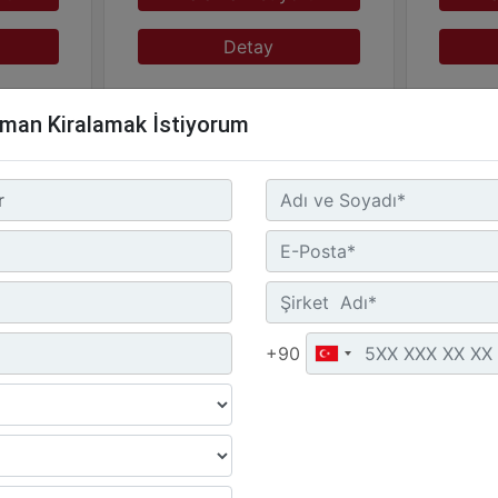
Detay
pman Kiralamak İstiyorum
ratörler
Ürün Grubu :
Dizel Jeneratörler
Ürün Gr
+90
Marka :
CAT
Marka 
Model :
C13 450 kVA
Model 
orum
Kiralamak İstiyorum
Kir