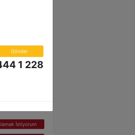
Detay
Gönder
444 1 228
ubu :
Dizel Jeneratörler
CAT
C18 660 kVA
alamak İstiyorum