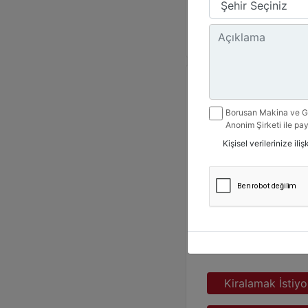
Detay
Borusan Makina ve Gü
Anonim Şirketi ile pay
belirttiğim kanallarda
Kişisel verilerinize il
ile ilgili mesaj gönde
Ürün Grubu :
Dizel Jene
Marka :
CAT
Model :
C15 550 kVA
Kiralamak İstiy