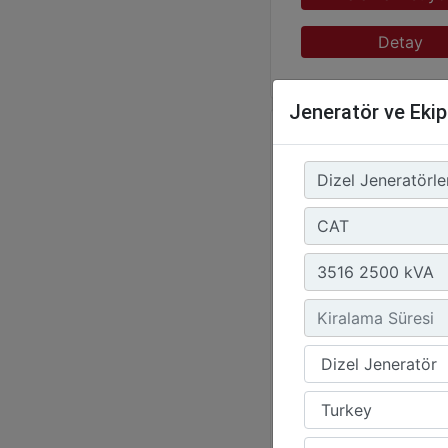
Detay
Jeneratör ve Eki
Ürün Grubu :
Dizel Jene
Marka :
CAT
Model :
C13 400 kVA
Kiralamak İstiy