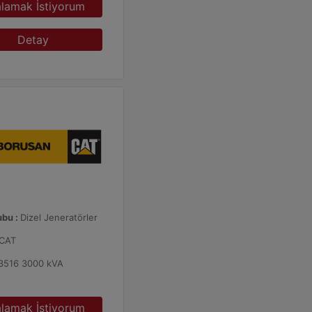
alamak İstiyorum
Detay
ubu :
Dizel Jeneratörler
CAT
3516 3000 kVA
alamak İstiyorum