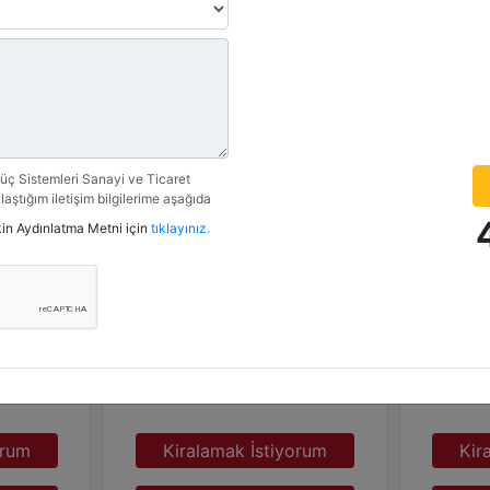
Detay
ç Sistemleri Sanayi ve Ticaret
laştığım iletişim bilgilerime aşağıda
n kampanya, etkinlik ve özel fırsatlar
işkin Aydınlatma Metni için
tıklayınız.
rilmesine izin veriyorum.
ratörler
Ürün Grubu :
Dizel Jeneratörler
Ürün Gr
Marka :
CAT
Marka :
Model :
C18 605 kVA
Model :
orum
Kiralamak İstiyorum
Kir