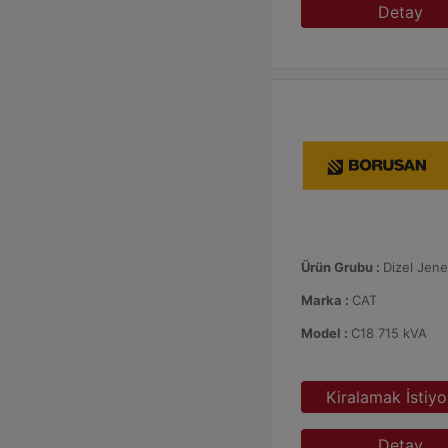
Detay
Ürün Grubu :
Dizel Jene
Marka :
CAT
Model :
C18 715 kVA
Kiralamak İstiy
Detay