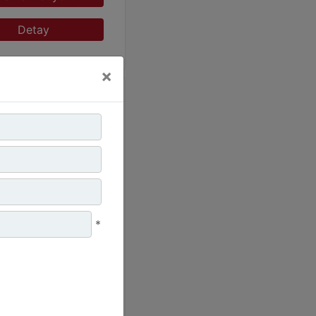
Detay
×
ubu :
Dizel Jeneratörler
*
:
CAT
:
C15 500 kVA
alamak İstiyorum