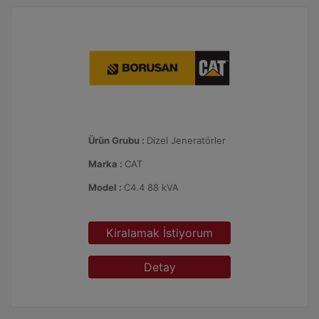
Ürün Grubu :
Dizel Jeneratörler
Marka :
CAT
Model :
C4.4 88 kVA
Kiralamak İstiyorum
Detay