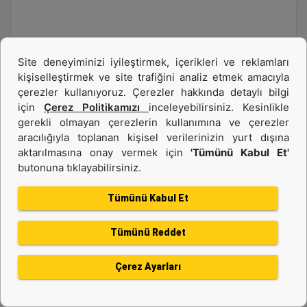
Site deneyiminizi iyileştirmek, içerikleri ve reklamları
kişiselleştirmek ve site trafiğini analiz etmek amacıyla
çerezler kullanıyoruz. Çerezler hakkında detaylı bilgi
için
Çerez Politikamızı
inceleyebilirsiniz. Kesinlikle
gerekli olmayan çerezlerin kullanımına ve çerezler
Ürün Grubu :
Dizel Jeneratörler
aracılığıyla toplanan kişisel verilerinizin yurt dışına
Marka :
CAT
aktarılmasına onay vermek için
'Tümünü Kabul Et'
butonuna tıklayabilirsiniz.
Model :
C7.1 165 kVA
Tümünü Kabul Et
Kiralamak İstiyorum
Tümünü Reddet
Detay
Çerez Ayarları