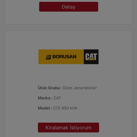
Detay
Ürün Grubu :
Dizel Jeneratörler
Marka :
CAT
Model :
C13 450 kVA
Kiralamak İstiyorum