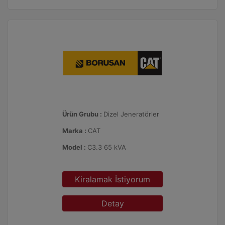
Ürün Grubu :
Dizel Jeneratörler
Marka :
CAT
Model :
C3.3 65 kVA
Kiralamak İstiyorum
Detay