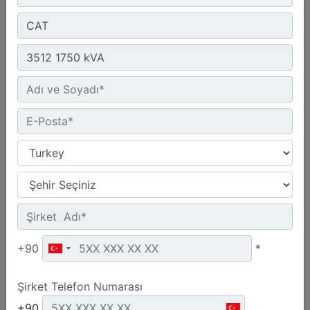
Detay
Ürün Grubu :
Dizel Jeneratörler
Marka :
CAT
Model :
C18 660 kVA
+90
*
Kiralamak İstiyorum
Şirket Telefon Numarası
+90
Detay