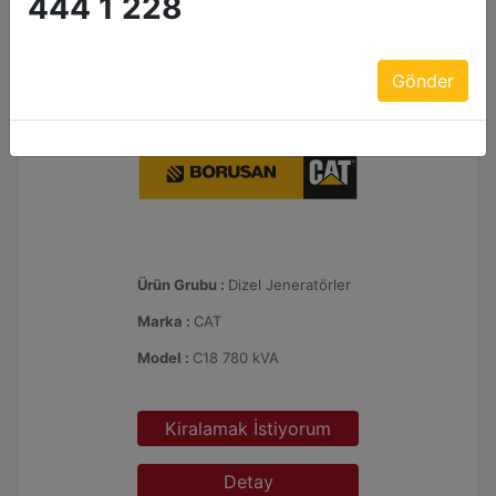
444 1 228
Gönder
Ürün Grubu :
Dizel Jeneratörler
Marka :
CAT
Model :
C18 780 kVA
Kiralamak İstiyorum
Detay