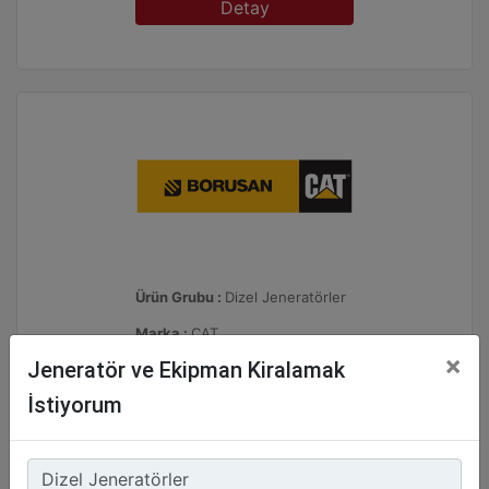
Detay
Ürün Grubu :
Dizel Jeneratörler
Marka :
CAT
×
Jeneratör ve Ekipman Kiralamak
Model :
C18 605 kVA
İstiyorum
Kiralamak İstiyorum