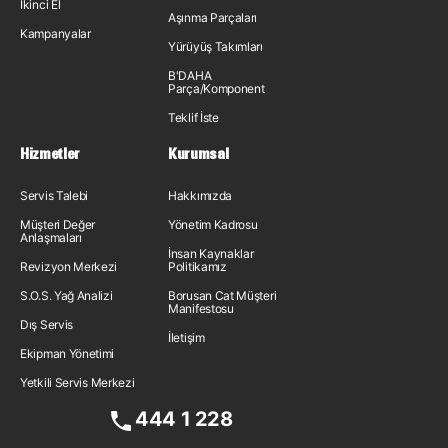
İkinci El
Aşınma Parçaları
Kampanyalar
Yürüyüş Takımları
B'DAHA
Parça/Komponent
Teklif İste
Hizmetler
Kurumsal
Servis Talebi
Hakkımızda
Müşteri Değer
Yönetim Kadrosu
Anlaşmaları
İnsan Kaynakları
Revizyon Merkezi
Politikamız
S.O.S. Yağ Analizi
Borusan Cat Müşteri
Manifestosu
Dış Servis
İletişim
Ekipman Yönetimi
Yetkili Servis Merkezi
444 1 228