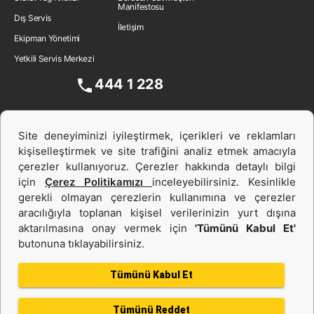
Manifestosu
Dış Servis
İletişim
Ekipman Yönetimi
Yetkili Servis Merkezi
444 1 228
Site deneyiminizi iyileştirmek, içerikleri ve reklamları
kişiselleştirmek ve site trafiğini analiz etmek amacıyla
çerezler kullanıyoruz. Çerezler hakkında detaylı bilgi
için
Çerez Politikamızı
inceleyebilirsiniz. Kesinlikle
gerekli olmayan çerezlerin kullanımına ve çerezler
aracılığıyla toplanan kişisel verilerinizin yurt dışına
İş Makinası ve Güç Sistemleri
aktarılmasına onay vermek için
'Tümünü Kabul Et'
butonuna tıklayabilirsiniz.
İkinci el ve Kiralama
Tümünü Kabul Et
Tümünü Reddet