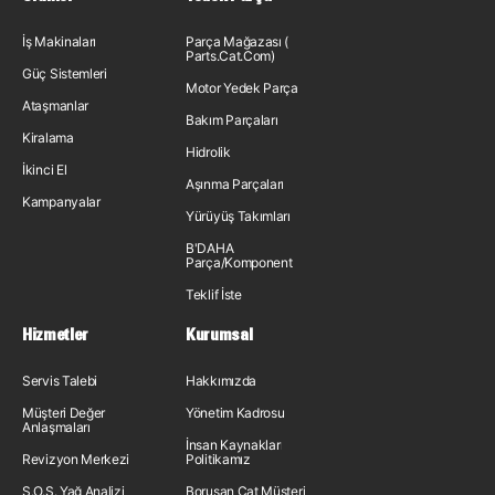
İş Makinaları
Parça Mağazası (
Parts.Cat.Com)
Güç Sistemleri
Motor Yedek Parça
Ataşmanlar
Bakım Parçaları
Kiralama
Hidrolik
İkinci El
Aşınma Parçaları
Kampanyalar
Yürüyüş Takımları
B'DAHA
Parça/Komponent
Teklif İste
Hizmetler
Kurumsal
Servis Talebi
Hakkımızda
Müşteri Değer
Yönetim Kadrosu
Anlaşmaları
İnsan Kaynakları
Revizyon Merkezi
Politikamız
S.O.S. Yağ Analizi
Borusan Cat Müşteri