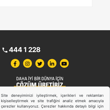
444 1 228
Site deneyiminizi iyileştirmek, içerikleri ve reklamları
İş Makinası ve Güç Sistemleri
kişiselleştirmek ve site trafiğini analiz etmek amacıyla
İkinci el ve Kiralama
çerezler kullanıyoruz. Çerezler hakkında detaylı bilgi için