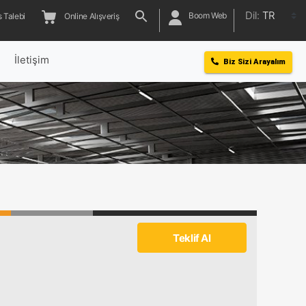
Dil:
TR
Boom Web
 Talebi
Online Alışveriş
l
İletişim
Biz Sizi Arayalım
Teklif Al