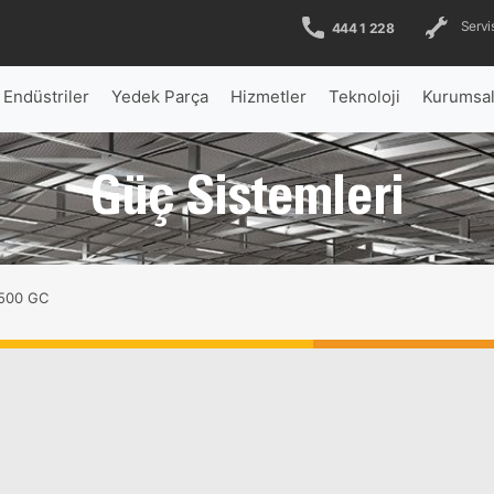
Servis
444 1 228
Endüstriler
Yedek Parça
Hizmetler
Teknoloji
Kurumsa
Güç Sistemleri
500 GC