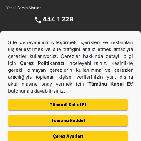
Yetkili Servis Merkezi
444 1 228
Site deneyiminizi iyileştirmek, içerikleri ve reklamları
kişiselleştirmek ve site trafiğini analiz etmek amacıyla
çerezler kullanıyoruz. Çerezler hakkında detaylı bilgi
için
Çerez Politikamızı
inceleyebilirsiniz. Kesinlikle
gerekli olmayan çerezlerin kullanımına ve çerezler
aracılığıyla toplanan kişisel verilerinizin yurt dışına
İş Makinası ve Güç Sistemleri
aktarılmasına onay vermek için
'Tümünü Kabul Et'
butonuna tıklayabilirsiniz.
İkinci el ve Kiralama
Tümünü Kabul Et
Tümünü Reddet
Gizlilik Politikası
Kullanım Şartları
Çerez politikası
Bilgi Toplumu Hizmeti
Çerez Ayarları
Kişisel Verilerin Korunması