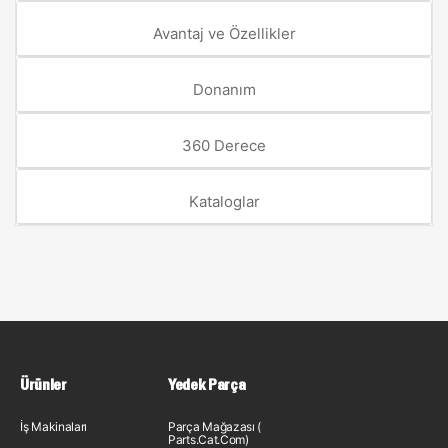
Avantaj ve Özellikler
Donanım
360 Derece
Kataloglar
Ürünler
Yedek Parça
İş Makinaları
Parça Mağazası (
Parts.Cat.Com)