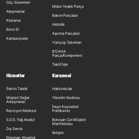
Güç Sistemleri
Motor Yedek Parça
Ataşmanlar
Bakım Parçaları
Kiralama
Hidrolik
İkinci El
Aşınma Parçaları
Kampanyalar
Yürüyüş Takımları
B'DAHA
Parça/Komponent
Teklif İste
Hizmetler
Kurumsal
Servis Talebi
Hakkımızda
Müşteri Değer
Yönetim Kadrosu
Anlaşmaları
İnsan Kaynakları
Revizyon Merkezi
Politikamız
S.O.S. Yağ Analizi
Borusan Cat Müşteri
Manifestosu
Dış Servis
İletişim
Ekipman Yönetimi