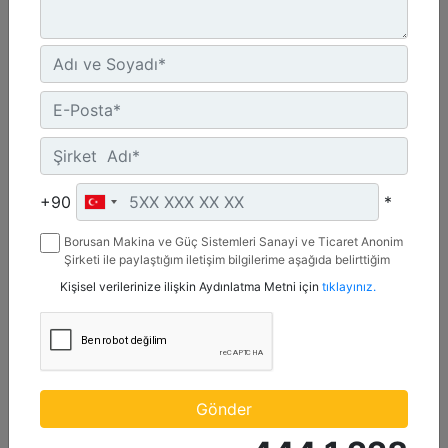
6169-8046 bhp (4600-6000 bkW)
Speed Range :
900-1000 rpm
Emissions :
IMO II
Detay
Teklif Al
+90
*
Borusan Makina ve Güç Sistemleri Sanayi ve Ticaret Anonim
Şirketi ile paylaştığım iletişim bilgilerime aşağıda belirttiğim
kanallardan kampanya, etkinlik ve özel fırsatlar ile ilgili
Kişisel verilerinize ilişkin Aydınlatma Metni için
tıklayınız.
mesaj gönderilmesine izin veriyorum.
Gönder