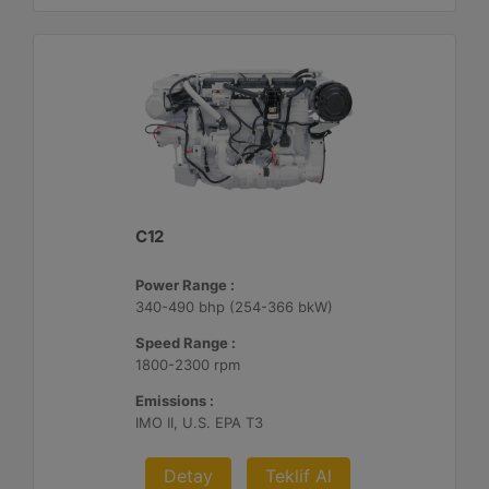
C12
Power Range :
340-490 bhp (254-366 bkW)
Speed Range :
1800-2300 rpm
Emissions :
IMO II, U.S. EPA T3
Detay
Teklif Al