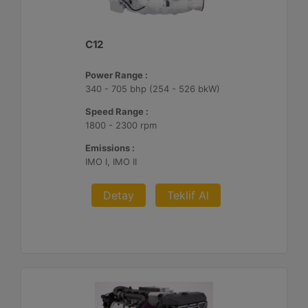
C12
Power Range :
340 - 705 bhp (254 - 526 bkW)
Speed Range :
1800 - 2300 rpm
Emissions :
IMO I, IMO II
Detay
Teklif Al