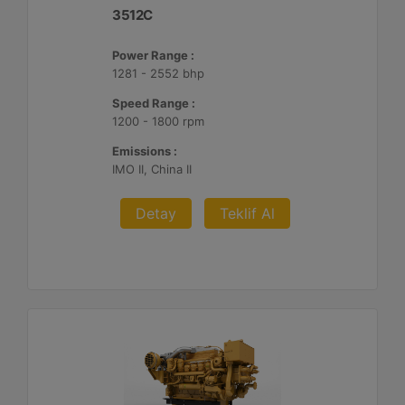
3512C
Power Range :
1281 - 2552 bhp
Speed Range :
1200 - 1800 rpm
Emissions :
IMO II, China II
Detay
Teklif Al