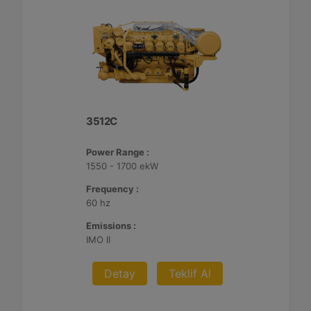
3512C
Power Range :
1550 - 1700 ekW
Frequency :
60 hz
Emissions :
IMO II
Detay
Teklif Al