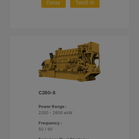
Detay
Teklif Al
C280-8
Power Range :
2200 - 2600 ekW
Frequency :
50 / 60