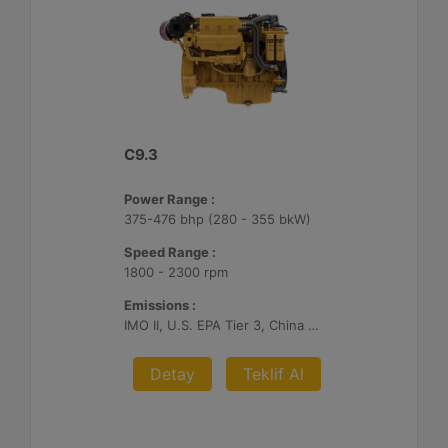
C9.3
Power Range :
375-476 bhp (280 - 355 bkW)
Speed Range :
1800 - 2300 rpm
Emissions :
IMO II, U.S. EPA Tier 3, China Stage II
Detay
Teklif Al