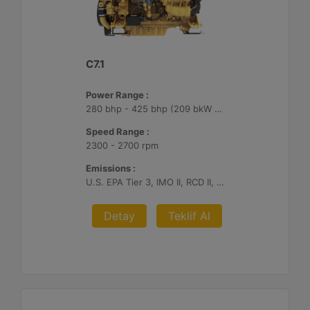
C7.1
Power Range :
280 bhp - 425 bhp (209 bkW - 317 bkW)
Speed Range :
2300 - 2700 rpm
Emissions :
U.S. EPA Tier 3, IMO II, RCD II, China II
Detay
Teklif Al