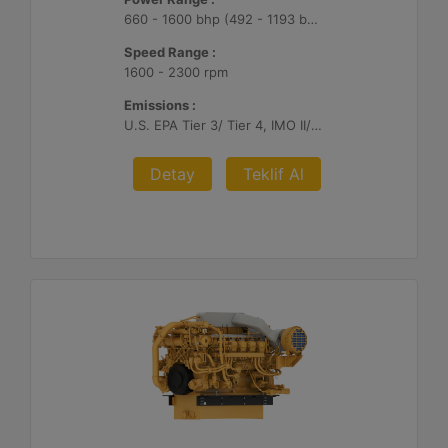
660 - 1600 bhp (492 - 1193 bkW)
Speed Range :
1600 - 2300 rpm
Emissions :
U.S. EPA Tier 3/ Tier 4, IMO II/III, EU Stage V
Detay
Teklif Al