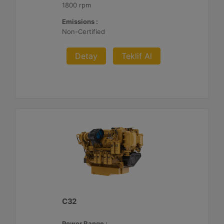
1800 rpm
Emissions :
Non-Certified
Detay
Teklif Al
C32
Power Range :