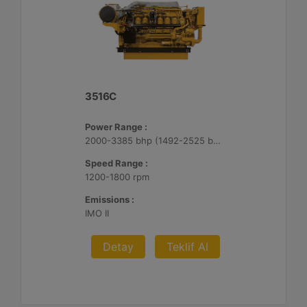
3516C
Power Range :
2000-3385 bhp (1492-2525 bkW)
Speed Range :
1200-1800 rpm
Emissions :
IMO II
Detay
Teklif Al