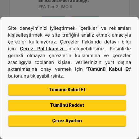
Emissions/Fuel Strategy :
EPA Tier 2, IMO II
Detay
Teklif Al
Site deneyiminizi iyileştirmek, içerikleri ve reklamları
kişiselleştirmek ve site trafiğini analiz etmek amacıyla
çerezler kullanıyoruz. Çerezler hakkında detaylı bilgi
için
Çerez Politikamızı
inceleyebilirsiniz. Kesinlikle
gerekli olmayan çerezlerin kullanımına ve çerezler
aracılığıyla toplanan kişisel verilerinizin yurt dışına
aktarılmasına onay vermek için
'Tümünü Kabul Et'
butonuna tıklayabilirsiniz.
Tümünü Kabul Et
Tümünü Reddet
C280-12
Çerez Ayarları
Power Range :
3640 - 3520 ekW