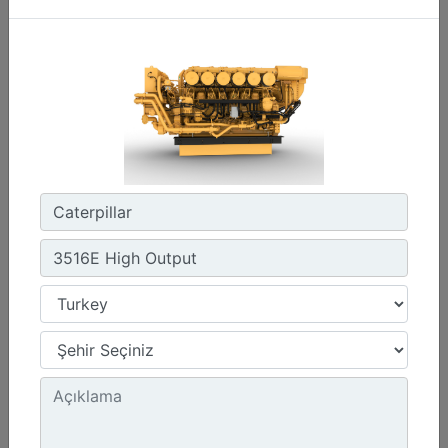
Emissions :
IMO II, IMO III/EPA Tier 4
Detay
Teklif Al
C280-16
Power Range :