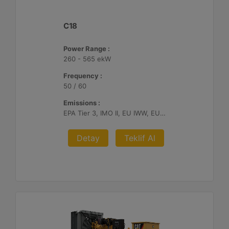
C18
Power Range :
260 - 565 ekW
Frequency :
50 / 60
Emissions :
EPA Tier 3, IMO II, EU IWW, EU Stage V, China II
Detay
Teklif Al