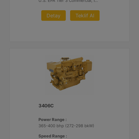
U.S. EPA Tier 3 Commercial, IMO II, EU IWW, EU Stage V, China II
Detay
Teklif Al
3406C
Power Range :
365-400 bhp (272-298 bkW)
Speed Range :