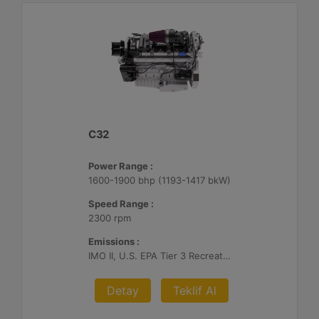
C32
Power Range :
1600-1900 bhp (1193-1417 bkW)
Speed Range :
2300 rpm
Emissions :
IMO II, U.S. EPA Tier 3 Recreational, RCD, China Stage II
Detay
Teklif Al