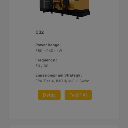
C32
Power Range :
550 - 940 ekW
Frequency :
50 / 60
Emissions/Fuel Strategy :
EPA Tier 4, IMO II/IMO III Switchable, EU Stage V
Detay
Teklif Al