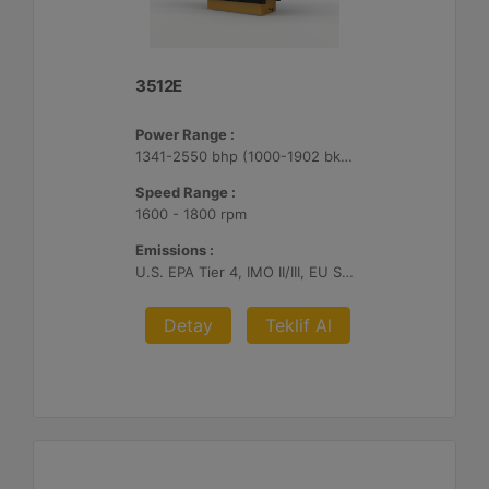
3512E
Power Range :
1341-2550 bhp (1000-1902 bkW)
Speed Range :
1600 - 1800 rpm
Emissions :
U.S. EPA Tier 4, IMO II/III, EU Stage V
Detay
Teklif Al