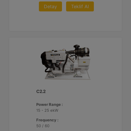
Detay
Teklif Al
C2.2
Power Range :
15 - 25 ekW
Frequency :
50 / 60