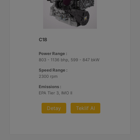
C18
Power Range :
803 - 1136 bhp, 599 - 847 bkW
Speed Range :
2300 rpm
Emissions :
EPA Tier 3, IMO II
Detay
Teklif Al