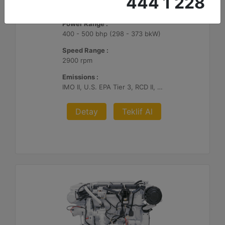
444 1 228
C7.1
Power Range :
400 - 500 bhp (298 - 373 bkW)
Speed Range :
2900 rpm
Emissions :
IMO II, U.S. EPA Tier 3, RCD II, China II
Detay
Teklif Al