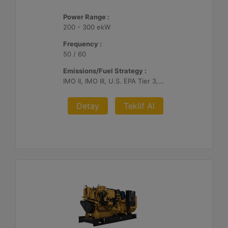
Power Range :
200 - 300 ekW
Frequency :
50 / 60
Emissions/Fuel Strategy :
IMO II, IMO III, U.S. EPA Tier 3, China II
Detay
Teklif Al