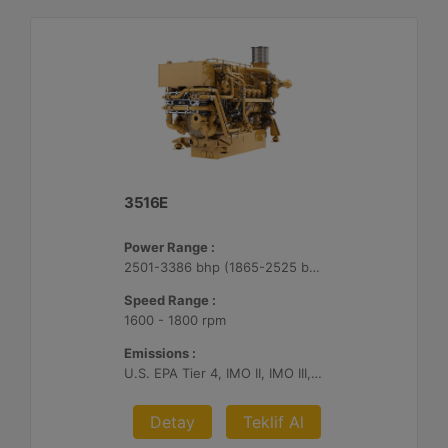
3516E
Power Range :
2501-3386 bhp (1865-2525 bkW)
Speed Range :
1600 - 1800 rpm
Emissions :
U.S. EPA Tier 4, IMO II, IMO III, IMO II/III switchable
Detay
Teklif Al