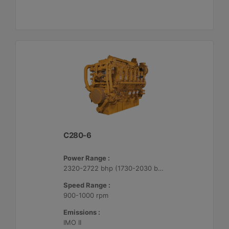
C280-6
Power Range :
2320-2722 bhp (1730-2030 bkW)
Speed Range :
900-1000 rpm
Emissions :
IMO II