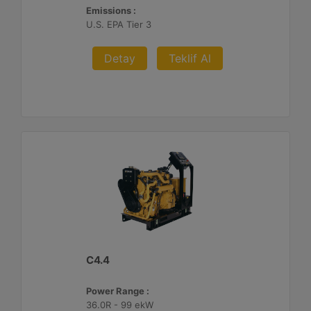
Emissions :
U.S. EPA Tier 3
Detay
Teklif Al
C4.4
Power Range :
36.0R - 99 ekW