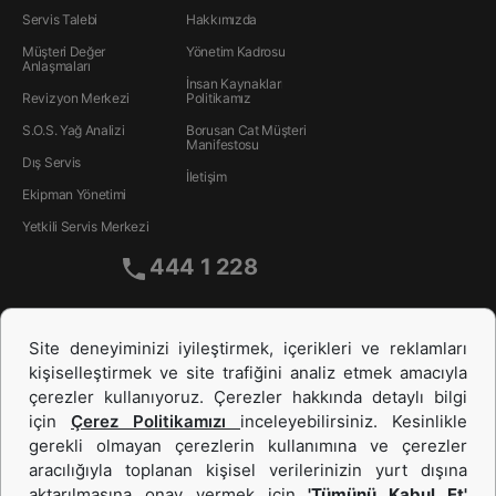
Servis Talebi
Hakkımızda
Müşteri Değer
Yönetim Kadrosu
Anlaşmaları
İnsan Kaynakları
Revizyon Merkezi
Politikamız
S.O.S. Yağ Analizi
Borusan Cat Müşteri
Manifestosu
Dış Servis
İletişim
Ekipman Yönetimi
Yetkili Servis Merkezi
444 1 228
Site deneyiminizi iyileştirmek, içerikleri ve reklamları
kişiselleştirmek ve site trafiğini analiz etmek amacıyla
çerezler kullanıyoruz. Çerezler hakkında detaylı bilgi
için
Çerez Politikamızı
inceleyebilirsiniz. Kesinlikle
gerekli olmayan çerezlerin kullanımına ve çerezler
aracılığıyla toplanan kişisel verilerinizin yurt dışına
aktarılmasına onay vermek için
'Tümünü Kabul Et'