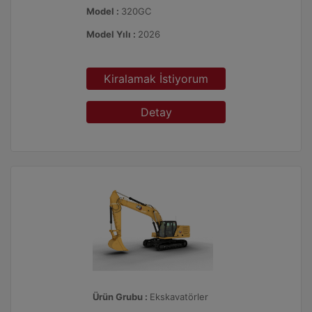
Model :
320GC
Model Yılı :
2026
Kiralamak İstiyorum
Detay
Ürün Grubu :
Ekskavatörler