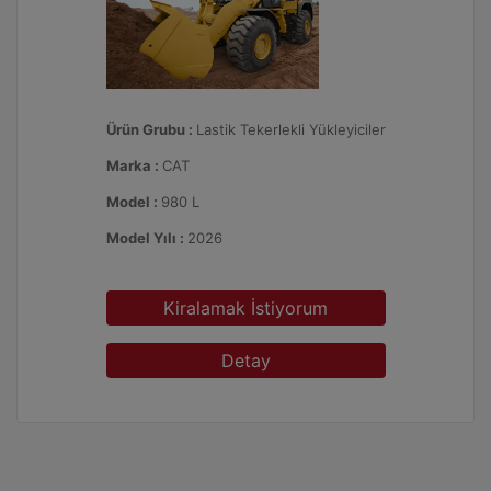
Ürün Grubu :
Lastik Tekerlekli Yükleyiciler
Marka :
CAT
Model :
980 L
Model Yılı :
2026
Kiralamak İstiyorum
Detay