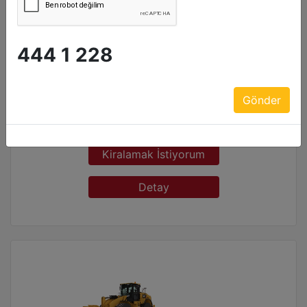
amacıyla; bu kapsamda ürün ve hizmetlerin özelleştirilmesi ve
kampanyaları ve özel teklifleri hakkında beni bilgilendirmek ve bu
verileri tedarikçiler ve iş ortakları ile aynı amaçlarla paylaşmaktır.
Ürün Grubu :
Kazıcı Yükleyiciler
444 1 228
Marka :
CAT
Model :
432
Gönder
Model Yılı :
2026
Kiralamak İstiyorum
Detay