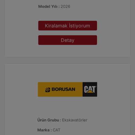
Model Yılı :
2026
Kiralamak İstiyorum
Detay
Ürün Grubu :
Ekskavatörler
Marka :
CAT