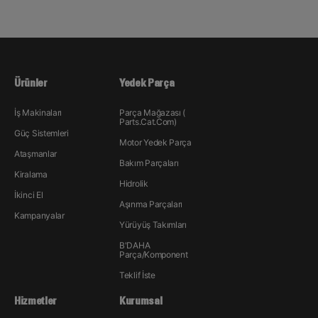
Ürünler
Yedek Parça
İş Makinaları
Parça Mağazası (
Parts.Cat.Com)
Güç Sistemleri
Motor Yedek Parça
Ataşmanlar
Bakım Parçaları
Kiralama
Hidrolik
İkinci El
Aşınma Parçaları
Kampanyalar
Yürüyüş Takımları
B'DAHA
Parça/Komponent
Teklif İste
Hizmetler
Kurumsal