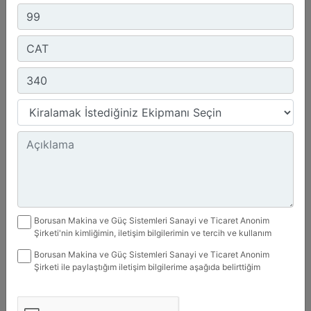
Ürün Grubu :
Ekskavatörler
Marka :
CAT
Model :
340
Model Yılı :
2026
Kiralamak İstiyorum
Detay
Borusan Makina ve Güç Sistemleri Sanayi ve Ticaret Anonim
Şirketi'nin kimliğimin, iletişim bilgilerimin ve tercih ve kullanım
alışkanlıklarıma ilişkin kişisel verilerimin Kişisel Verilerin
Borusan Makina ve Güç Sistemleri Sanayi ve Ticaret Anonim
İşlenmesine İlişkin Bilgilendirme Bildirimi kapsamında (yurt içinde
Şirketi ile paylaştığım iletişim bilgilerime aşağıda belirttiğim
veya yurt dışında) işlenmesine izin veriyorum. Veriler, ürün ve
kanallardan kampanya, etkinlik ve özel fırsatlar ile ilgili mesaj
hizmetlerimizin kullanımını artırmak amacıyla kampanya ve
gönderilmesine izin veriyorum.
tanıtım faaliyetleri yürütmek, satın aldığım veya ilgilendiğim ürün
ve hizmetlerle ilgili tercih, alışkanlık ve beğenilerimi incelemek